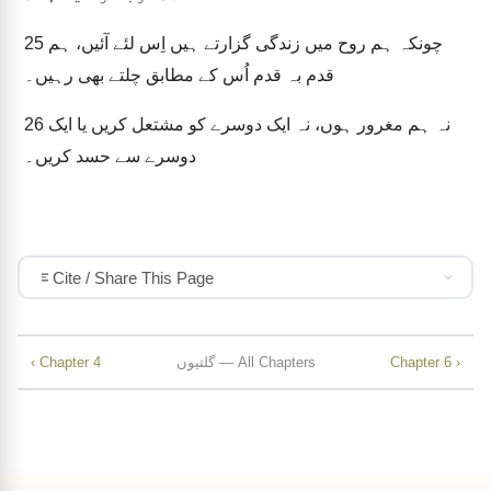
چونکہ ہم روح میں زندگی گزارتے ہیں اِس لئے آئیں، ہم
25
قدم بہ قدم اُس کے مطابق چلتے بھی رہیں۔
نہ ہم مغرور ہوں، نہ ایک دوسرے کو مشتعل کریں یا ایک
26
دوسرے سے حسد کریں۔
Cite / Share This Page
Chapter 6 ›
گلتیوں — All Chapters
‹ Chapter 4