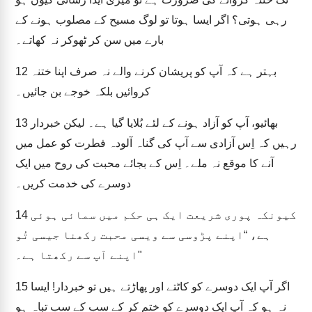
رہی ہوتی؟ اگر ایسا ہوتا تو لوگ مسیح کے مصلوب ہونے کے
بارے میں سن کر ٹھوکر نہ کھاتے۔
بہتر ہے کہ آپ کو پریشان کرنے والے نہ صرف اپنا ختنہ
12
کروائیں بلکہ خوجے بن جائیں۔
بھائیو، آپ کو آزاد ہونے کے لئے بُلایا گیا ہے۔ لیکن خبردار
13
رہیں کہ اِس آزادی سے آپ کی گناہ آلودہ فطرت کو عمل میں
آنے کا موقع نہ ملے۔ اِس کے بجائے محبت کی روح میں ایک
دوسرے کی خدمت کریں۔
کیونکہ پوری شریعت ایک ہی حکم میں سمائی ہوئی
14
ہے، “اپنے پڑوسی سے ویسی محبت رکھنا جیسی تُو
اپنے آپ سے رکھتا ہے۔"
اگر آپ ایک دوسرے کو کاٹتے اور پھاڑتے ہیں تو خبردار! ایسا
15
نہ ہو کہ آپ ایک دوسرے کو ختم کر کے سب کے سب تباہ ہو