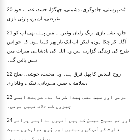
بُت پرستی، جادوگری، دشمنی، جھگڑا، حسد، غصہ، خود
20
غرضی، اَن بن، پارٹی بازی،
جلن، نشہ بازی، رنگ رلیاں وغیرہ۔ مَیں پہلے بھی آپ کو
21
آگاہ کر چکا ہوں، لیکن اب ایک بار پھر کہتا ہوں کہ جو اِس
طرح کی زندگی گزارتے ہیں وہ اللہ کی بادشاہی میراث میں
نہیں پائیں گے۔
روح القدس کا پھل فرق ہے۔ وہ محبت، خوشی، صلح
22
سلامتی، صبر، مہربانی، نیکی، وفاداری،
نرمی اور ضبطِ نفس پیدا کرتا ہے۔ شریعت ایسی
23
چیزوں کے خلاف نہیں ہوتی۔
اور جو مسیح عیسیٰ کے ہیں اُنہوں نے اپنی پرانی
24
فطرت کو اُس کی رغبتوں اور بُری خواہشوں سمیت
مصلوب کر دیا ہے۔