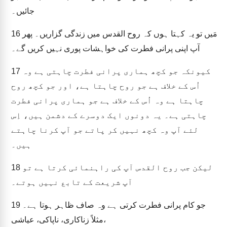
جائیں۔
مَیں تو یہ کہتا ہوں کہ روح القدس میں زندگی گزاریں۔ پھر
16
آپ اپنی پرانی فطرت کی خواہشات پوری نہیں کریں گے۔
کیونکہ جو کچھ ہماری پرانی فطرت چاہتی ہے وہ
17
اُس کے خلاف ہے جو روح چاہتا ہے، اور جو کچھ روح
چاہتا ہے وہ اُس کے خلاف ہے جو ہماری پرانی فطرت
چاہتی ہے۔ یہ دونوں ایک دوسرے کے دشمن ہیں، اِس
لئے آپ وہ کچھ نہیں کر پاتے جو آپ کرنا چاہتے
ہیں۔
لیکن جب روح القدس آپ کی راہنمائی کرتا ہے تو
18
آپ شریعت کے تابع نہیں ہوتے۔
جو کام پرانی فطرت کرتی ہے وہ صاف ظاہر ہوتا ہے۔
19
مثلاً زناکاری، ناپاکی، عیاشی،