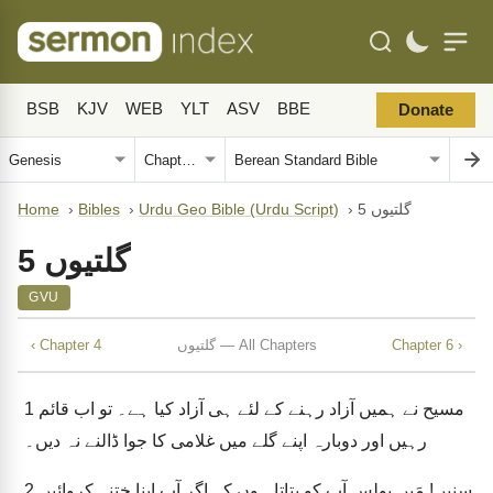
BSB
KJV
WEB
YLT
ASV
BBE
Donate
گلتیوں 5
›
Urdu Geo Bible (Urdu Script)
›
Bibles
›
Home
گلتیوں 5
GVU
Chapter 6 ›
گلتیوں — All Chapters
‹ Chapter 4
مسیح نے ہمیں آزاد رہنے کے لئے ہی آزاد کیا ہے۔ تو اب قائم
1
رہیں اور دوبارہ اپنے گلے میں غلامی کا جوا ڈالنے نہ دیں۔
سنیں! مَیں پولس آپ کو بتاتا ہوں کہ اگر آپ اپنا ختنہ کروائیں
2