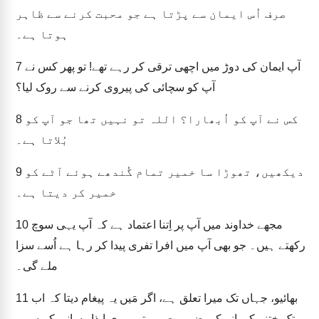
صرف اُس ایمان سے پڑتا ہے جو محبت کرنے سے ظاہر
ہوتا ہے۔
آپ ایمان کی دوڑ میں اچھی ترقی کر رہے تھے! تو پھر کس نے
7
آپ کو سچائی کی پیروی کرنے سے روک لیا؟
کس نے آپ کو اُبھارا؟ اللہ تو نہیں تھا جو آپ کو
8
بُلاتا ہے۔
دیکھیں، تھوڑا سا خمیر تمام گُندھے ہوئے آٹے کو
9
خمیر کر دیتا ہے۔
مجھے خداوند میں آپ پر اِتنا اعتماد ہے کہ آپ یہی سوچ
10
رکھتے ہیں۔ جو بھی آپ میں افرا تفری پیدا کر رہا ہے اُسے سزا
ملے گی۔
بھائیو، جہاں تک میرا تعلق ہے، اگر مَیں یہ پیغام دیتا کہ اب
11
تک ختنہ کروانے کی ضرورت ہے تو میری ایذا رسانی کیوں ہو