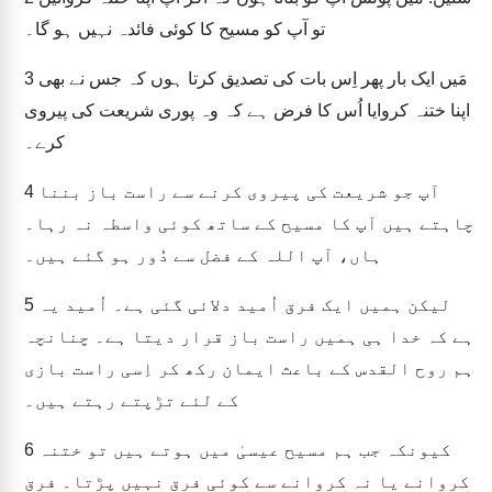
تو آپ کو مسیح کا کوئی فائدہ نہیں ہو گا۔
مَیں ایک بار پھر اِس بات کی تصدیق کرتا ہوں کہ جس نے بھی
3
اپنا ختنہ کروایا اُس کا فرض ہے کہ وہ پوری شریعت کی پیروی
کرے۔
آپ جو شریعت کی پیروی کرنے سے راست باز بننا
4
چاہتے ہیں آپ کا مسیح کے ساتھ کوئی واسطہ نہ رہا۔
ہاں، آپ اللہ کے فضل سے دُور ہو گئے ہیں۔
لیکن ہمیں ایک فرق اُمید دلائی گئی ہے۔ اُمید یہ
5
ہے کہ خدا ہی ہمیں راست باز قرار دیتا ہے۔ چنانچہ
ہم روح القدس کے باعث ایمان رکھ کر اِسی راست بازی
کے لئے تڑپتے رہتے ہیں۔
کیونکہ جب ہم مسیح عیسیٰ میں ہوتے ہیں تو ختنہ
6
کروانے یا نہ کروانے سے کوئی فرق نہیں پڑتا۔ فرق