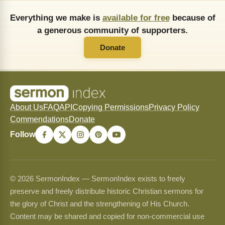
Everything we make is
available for free
because of
a generous community of supporters.
Donate
About Us
FAQ
API
Copying Permissions
Privacy Policy
Commendations
Donate
Follow
© 2026 SermonIndex — SermonIndex exists to freely
preserve and freely distribute historic Christian sermons for
the glory of Christ and the strengthening of His Church.
Content may be shared and copied for non-commercial use