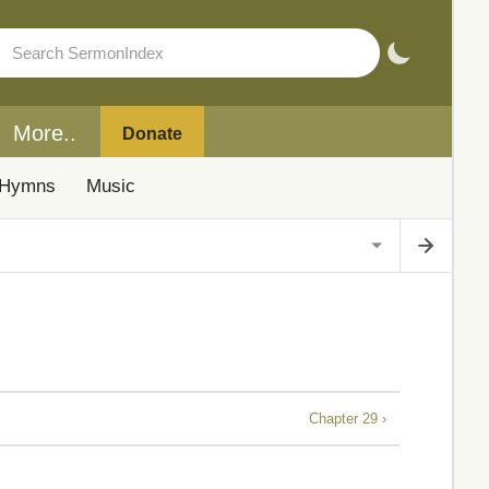
More..
Donate
Hymns
Music
Chapter 29 ›