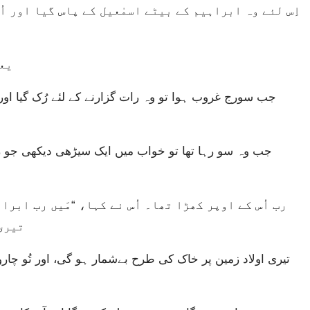
یع
تیری 