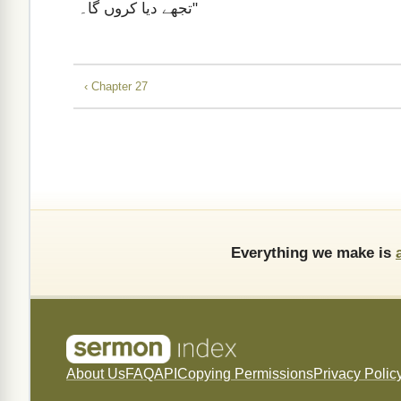
تجھے دیا کروں گا۔"
‹ Chapter 27
Everything we make is
About Us
FAQ
API
Copying Permissions
Privacy Polic