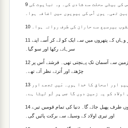
اِس لئے وہ ابراہیم کے بیٹے اسمٰعیل کے پاس گیا اور اُس کی بیٹی محلت سے شادی کی۔ وہ نبایوت کی
9
بہن تھی۔ یوں اُس کی بیویوں میں اضافہ ہوا۔
قوب بیرسبع سے حاران کی طرف روانہ ہوا۔
10
جب سورج غروب ہوا تو وہ رات گزارنے کے لئے رُک گیا اور وہاں کے پتھروں میں سے ایک کو لے کر اُسے اپنے
11
سرہانے رکھا اور سو گیا۔
جب وہ سو رہا تھا تو خواب میں ایک سیڑھی دیکھی جو زمین سے آسمان تک پہنچتی تھی۔ فرشتے اُس پر
12
چڑھتے اور اُترتے نظر آتے تھے۔
رب اُس کے اوپر کھڑا تھا۔ اُس نے کہا، “مَیں رب ابراہیم اور اسحاق کا خدا ہوں۔ مَیں تجھے اور
13
اولاد کو یہ زمین دوں گا جس پر تُو لیٹا ہے۔
تیری اولاد زمین پر خاک کی طرح بےشمار ہو گی، اور تُو چاروں طرف پھیل جائے گا۔ دنیا کی تمام قومیں تیرے
14
اور تیری اولاد کے وسیلے سے برکت پائیں گی۔