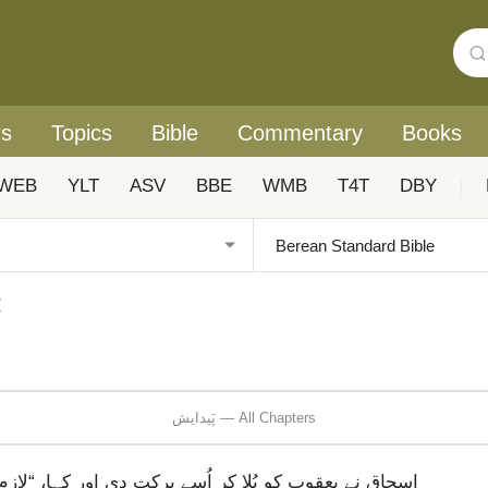
rs
Topics
Bible
Commentary
Books
WEB
YLT
ASV
BBE
WMB
T4T
DBY
|
پ
پَیدایش — All Chapters
اسحاق نے یعقوب کو بُلا کر اُسے برکت دی اور کہا، “ل