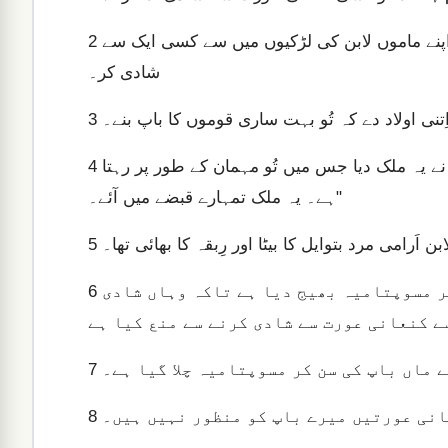
اب سیدھے مسوپتامیہ میں اپنے نانا بتوایل کے گھر جا اور وہاں اپنے ماموں لابن کی لڑکیوں میں سے کسی ایک سے
2
شادی کر۔
ِتنی اولاد دے کہ تُو بہت ساری قوموں کا باپ بنے۔
3
وہ تجھے اور تیری اولاد کو ابراہیم کی برکت دے جسے اُس نے یہ ملک دیا جس میں تُو مہمان کے طور پر رہتا
4
ہے۔ یہ ملک تمہارے قبضے میں آئے۔"
َرامی مرد بتوایل کا بیٹا اور رِبقہ کا بھائی تھا۔
5
عیسَو کو پتا چلا کہ اسحاق نے یعقوب کو برکت دے کر مسوپتامیہ بھیج دیا ہے تاکہ وہاں شادی
6
سے کنعانی عورت سے شادی کرنے سے منع کیا ہے
 ماں باپ کی سن کر مسوپتامیہ چلا گیا ہے۔
7
انی عورتیں میرے باپ کو منظور نہیں ہیں۔
8