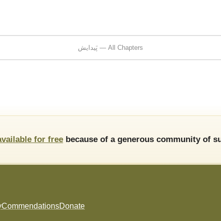
پَیدایش — All Chapters
available for free
because of a generous community of su
y
Commendations
Donate