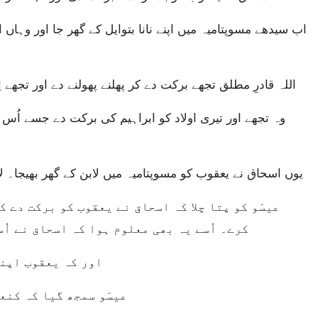
اللہ قادرِ مطلق تجھے برکت دے کر پھلنے پھولنے دے اور تجھے ا
یوں اسحاق نے یعقوب کو مسوپتامیہ میں لابن کے گھر بھیجا۔ لابن ا
کرے۔ اُسے یہ بھی معلوم ہوا کہ اسحاق نے اُ
اور کہ یعقوب اپنے
عیسَو سمجھ گیا کہ کنع