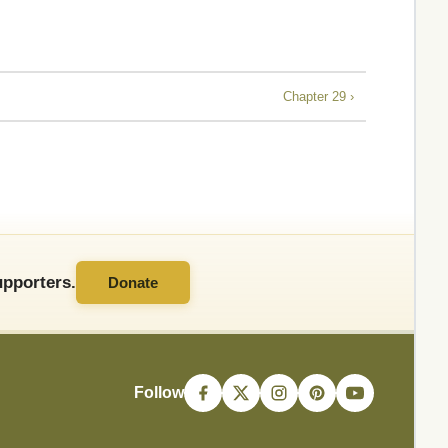
Chapter 29 ›
pporters.
Donate
Follow