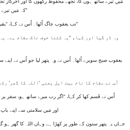
کہ مَیں تیرے ساتھ اپنا وعدہ پورا کرنے سے پہلے تجھے چھوڑ دوں۔"
تب یعقوب جاگ اُٹھا۔ اُس نے کہا، “یقیناً رب یہاں حاضر ہے، اور مجھے معلوم نہیں تھا۔"
اُس نے مقام کا نام بیت ایل یعنی ‘اللہ کا گھر’ رکھ
اُس نے قَسم کھا کر کہا، “اگر رب میرے ساتھ ہو، سفر پر 
اور مَیں سلامتی سے اپنے باپ