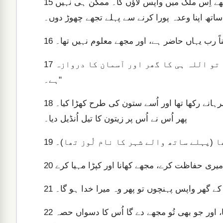
مَیں تیرے ساتھ ہوں گا، تجھے محفوظ رکھوں گا اور آخرکار تجھے اِس ملک میں واپس لاؤں گا۔ ممکن ہی نہیں
15
16
وہ ڈر گیا اور کہا، “یہ کتنا خوف ناک مقام ہے۔ یہ تو اللہ ہی کا گھر اور آسمان کا دروازہ
17
ہے۔"
یعقوب صبح سویرے اُٹھا۔ اُس نے وہ پتھر لیا جو اُس نے اپنے سرہانے رکھا تھا اور اُسے ستون کی طرح کھڑا کیا۔
18
پھر اُس نے اُس پر زیتون کا تیل اُنڈیل دیا۔
ا (پہلے ساتھ والے شہر کا نام لُوز تھا)۔
19
میری حفاظت کرے، مجھے کھانا اور کپڑا مہیا کرے
20
 کے گھر واپس پہنچوں تو پھر وہ میرا خدا ہو گا۔
21
جہاں یہ پتھر ستون کے طور پر کھڑا ہے وہاں اللہ کا گھر ہو گا، اور جو بھی تُو مجھے دے گا اُس کا دسواں حصہ
22