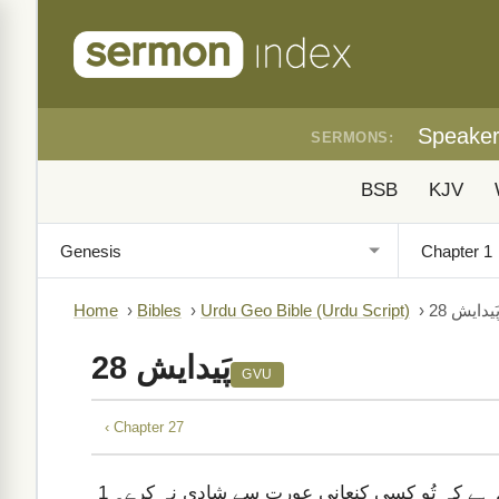
Speake
SERMONS:
BSB
KJV
َیدایش 28
›
Urdu Geo Bible (Urdu Script)
›
Bibles
›
Home
پَیدایش 28
GVU
‹ Chapter 27
ازم ہے کہ تُو کسی کنعانی عورت سے شادی نہ کرے۔
1