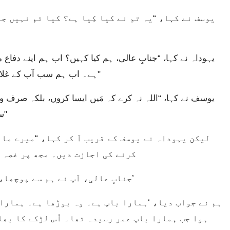
ہے۔ اب ہم سب آپ کے غلام ہیں، نہ صرف وہ جس کے پاس سے پیالہ مل گیا۔"
سب سلامتی سے اپنے باپ کے پاس واپس چلے جائیں۔"
کرنے کی اجازت دیں۔ مجھ پر غصہ 
جنابِ عالی، آپ نے ہم سے پوچھا، ‘کیا تمہارا باپ یا کوئی اَور بھائی ہے؟’
ہوا جب ہمارا باپ عمر رسیدہ تھا۔ اُس لڑکے کا بھائ