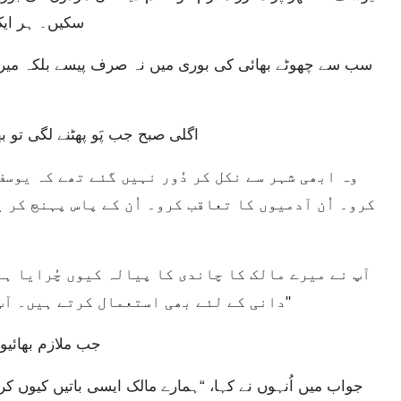
سکیں۔ ہر ایک 
اگلی صبح جب پَو پھٹنے لگی تو ب
کرو۔ اُن آدمیوں کا تعاقب کرو۔ اُن کے پاس پہنچ کر 
دانی کے لئے بھی استعمال کرتے ہیں۔ آپ ایک نہایت سنگین جرم کے مرتکب ہوئے ہیں’۔"
جب ملازم بھائیوں