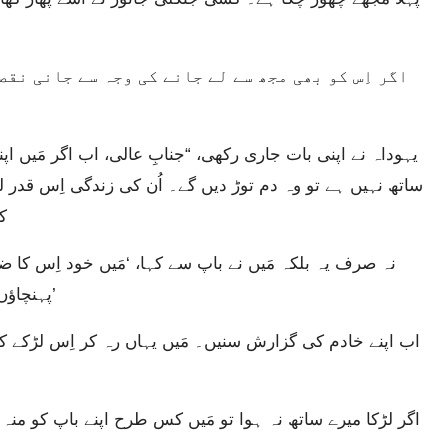
ساتھ نہیں ہے تو وہ دم توڑ دیں گے۔ اُن کی زندگی اِس قدر ل
ک
پہنچاؤں تو پھر مَیں زندگی کے آخر تک قصوروار ٹھہروں گا۔’