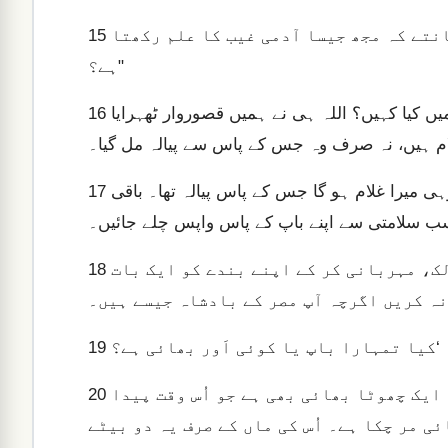
یوسف نے کہا، “یہ تم نے کیا کِیا ہے؟ کیا تم نہیں جانتے کہ مجھ جیسا آدمی غیب کا علم رکھتا
15
ہے؟"
یہوداہ نے کہا، “جنابِ عالی، ہم کیا کہیں؟ اب ہم اپنے دفاع میں کیا کہیں؟ اللہ ہی نے ہمیں قصوروار ٹھہرایا
16
یوسف نے کہا، “اللہ نہ کرے کہ مَیں ایسا کروں، بلکہ صرف وہی میرا غلام ہو گا جس کے پاس پیالہ تھا۔ باقی
17
لیکن یہوداہ نے یوسف کے قریب آ کر کہا، “میرے مالک، مہربانی کر کے اپنے بندے کو ایک بات
18
نہ کریں اگرچہ آپ مصر کے بادشاہ جیسے ہیں۔
19
ہم نے جواب دیا، ‘ہمارا باپ ہے۔ وہ بوڑھا ہے۔ ہمارا ایک چھوٹا بھائی بھی ہے جو اُس وقت پیدا
20
ی مر چکا ہے۔ اُس کی ماں کے صرف یہ دو بیٹے