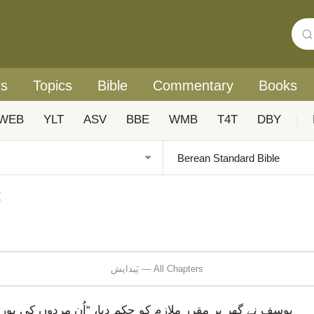
rs
Topics
Bible
Commentary
Books
WEB
YLT
ASV
BBE
WMB
T4T
DBY
|
پ
پَیدایش — All Chapters