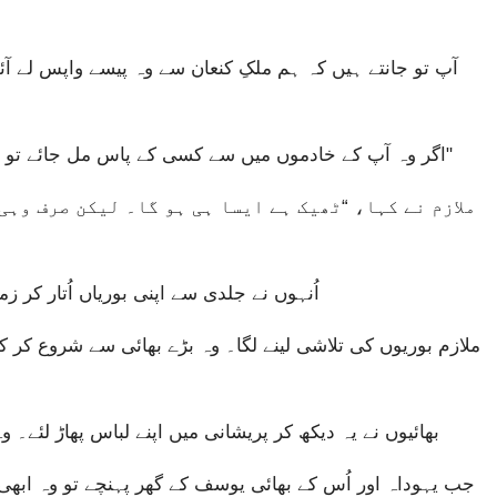
اگر وہ آپ کے خادموں میں سے کسی کے پاس مل جائے تو اُسے مار ڈالا جائے اور باقی سب آپ کے غلام بنیں۔"
اُنہوں نے جلدی سے اپنی بوریاں اُتار کر 
بھائیوں نے یہ دیکھ کر پریشانی میں اپنے لباس پھاڑ لئے۔ و
جب یہوداہ اور اُس کے بھائی یوسف کے گھر پہنچے تو وہ ابھی 