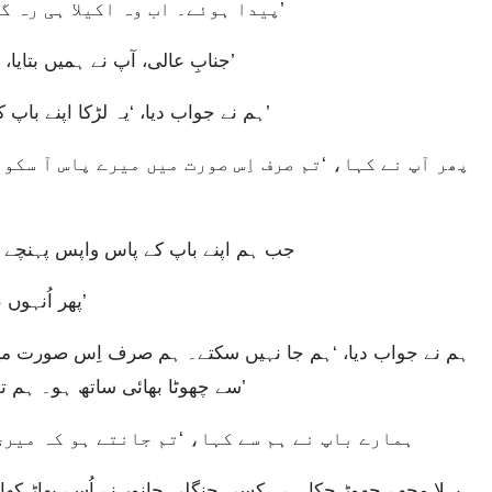
پیدا ہوئے۔ اب وہ اکیلا ہی رہ گیا ہے۔ اُس کا باپ اُسے شدت سے پیار کرتا ہے۔’
جنابِ عالی، آپ نے ہمیں بتایا، ‘اُسے یہاں لے آؤ تاکہ مَیں خود اُسے دیکھ سکوں۔’
ہم نے جواب دیا، ‘یہ لڑکا اپنے باپ کو چھوڑ نہیں سکتا، ورنہ اُس کا باپ مر جائے گا۔’
جب ہم اپنے باپ کے پاس واپس پہنچے تو 
پھر اُنہوں نے ہم سے کہا، ‘مصر لوٹ کر کچھ غلہ خرید لاؤ۔’
سے چھوٹا بھائی ساتھ ہو۔ ہم تب ہی جا سکتے ہیں جب وہ بھی ہمارے ساتھ چلے۔’
ہمارے باپ نے ہم سے کہا، ‘تم جانتے ہو کہ میر