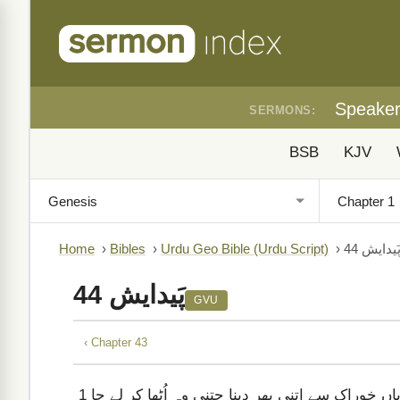
Speake
SERMONS:
BSB
KJV
َیدایش 44
›
Urdu Geo Bible (Urdu Script)
›
Bibles
›
Home
پَیدایش 44
GVU
‹ Chapter 43
یوسف نے گھر پر مقرر ملازم کو حکم دیا، “اُن مردوں کی بوریاں خوراک سے اِتنی بھر دینا جتنی وہ اُٹھا کر لے جا
1