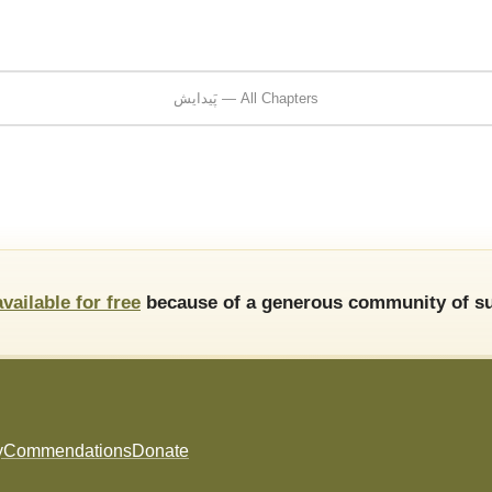
پَیدایش — All Chapters
available for free
because of a generous community of su
y
Commendations
Donate