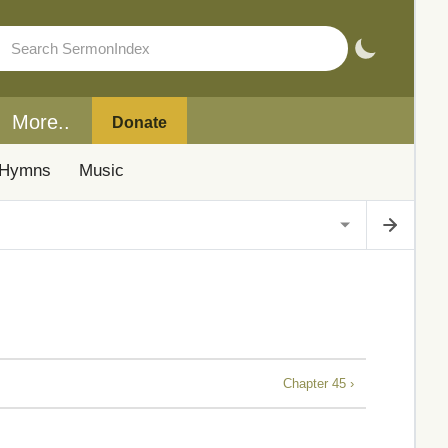
More..
Donate
Hymns
Music
Chapter 45 ›