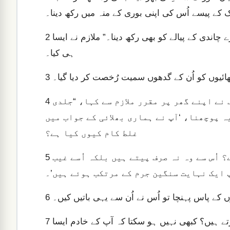
کے پیسے اُس کی اپنی بوری کے منہ میں رکھ دینا۔
سب سے چھوٹے بھائی کی بوری میں نہ صرف پیسے بلکہ میرے چاندی کے پیالے کو بھی رکھ دینا۔” ملازم نے ایسا
2
ہی کیا۔
ھائیوں کو اُن کے گدھوں سمیت رُخصت کر دیا گیا۔
3
وہ ابھی شہر سے نکل کر دُور نہیں گئے تھے کہ یوسف نے اپنے گھر پر مقرر ملازم سے کہا، “جلدی
4
یہ پوچھنا، ‘آپ نے ہماری بھلائی کے جواب میں
غلط کام کیوں کیا ہے؟
آپ نے میرے مالک کا چاندی کا پیالہ کیوں چُرایا ہے؟ اُس سے وہ نہ صرف پیتے ہیں بلکہ اُسے غیب
5
 کے پاس پہنچا تو اُس نے اُن سے یہی باتیں کیں۔
6
جواب میں اُنہوں نے کہا، “ہمارے مالک ایسی باتیں کیوں کرتے ہیں؟ کبھی نہیں ہو سکتا کہ آپ کے خادم ایسا
7