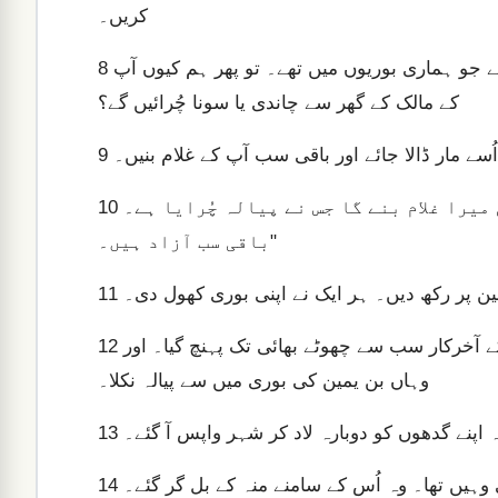
کریں۔
آپ تو جانتے ہیں کہ ہم ملکِ کنعان سے وہ پیسے واپس لے آئے جو ہماری بوریوں میں تھے۔ تو پھر ہم کیوں آپ
8
کے مالک کے گھر سے چاندی یا سونا چُرائیں گے؟
9
ملازم نے کہا، “ٹھیک ہے ایسا ہی ہو گا۔ لیکن صرف وہی میرا غلام بنے گا جس نے پیالہ چُرایا ہے۔
10
باقی سب آزاد ہیں۔"
زمین پر رکھ دیں۔ ہر ایک نے اپنی بوری کھول دی۔
11
ملازم بوریوں کی تلاشی لینے لگا۔ وہ بڑے بھائی سے شروع کر کے آخرکار سب سے چھوٹے بھائی تک پہنچ گیا۔ اور
12
وہاں بن یمین کی بوری میں سے پیالہ نکلا۔
ہ اپنے گدھوں کو دوبارہ لاد کر شہر واپس آ گئے۔
13
وہیں تھا۔ وہ اُس کے سامنے منہ کے بل گر گئے۔
14