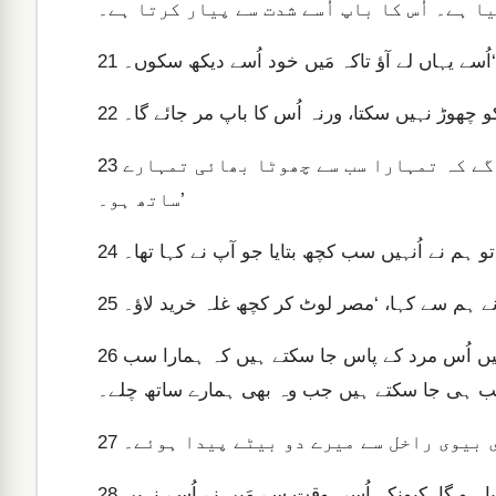
21
22
پھر آپ نے کہا، ‘تم صرف اِس صورت میں میرے پاس آ سکو گے کہ تمہارا سب سے چھوٹا بھائی تمہارے
23
ساتھ ہو۔’
ہم نے اُنہیں سب کچھ بتایا جو آپ نے کہا تھا۔
24
25
ہم نے جواب دیا، ‘ہم جا نہیں سکتے۔ ہم صرف اِس صورت میں اُس مرد کے پاس جا سکتے ہیں کہ ہمارا سب
26
ی بیوی راخل سے میرے دو بیٹے پیدا ہوئے۔
27
پہلا مجھے چھوڑ چکا ہے۔ کسی جنگلی جانور نے اُسے پھاڑ کھایا ہو گا، کیونکہ اُسی وقت سے مَیں نے اُسے نہیں
28