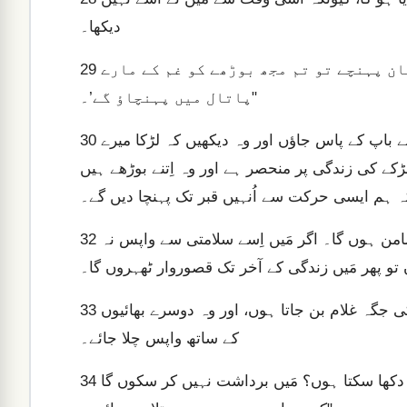
دیکھا۔
اگر اِس کو بھی مجھ سے لے جانے کی وجہ سے جانی نقصان پہنچے تو تم مجھ بوڑھے کو غم کے مارے
29
پاتال میں پہنچاؤ گے’۔"
یہوداہ نے اپنی بات جاری رکھی، “جنابِ عالی، اب اگر مَیں اپنے باپ کے پاس جاؤں اور وہ دیکھیں کہ لڑکا میرے
30
ڑکے کی زندگی پر منحصر ہے اور وہ اِتنے بوڑھے ہیں
ہ ہم ایسی حرکت سے اُنہیں قبر تک پہنچا دیں گے۔
نہ صرف یہ بلکہ مَیں نے باپ سے کہا، ‘مَیں خود اِس کا ضامن ہوں گا۔ اگر مَیں اِسے سلامتی سے واپس نہ
32
اب اپنے خادم کی گزارش سنیں۔ مَیں یہاں رہ کر اِس لڑکے کی جگہ غلام بن جاتا ہوں، اور وہ دوسرے بھائیوں
33
کے ساتھ واپس چلا جائے۔
اگر لڑکا میرے ساتھ نہ ہوا تو مَیں کس طرح اپنے باپ کو منہ دکھا سکتا ہوں؟ مَیں برداشت نہیں کر سکوں گا
34