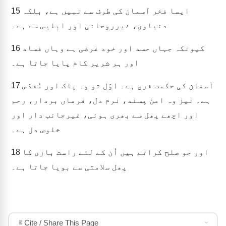
ایسا فخر آسمان کی طرف سے نہیں ہے، بلکہ
15
دنیاوی، غیرروحانی اور ابلیس سے ہے۔
کیونکہ جہاں حسد اور خود غرضی ہے وہاں فساد
16
اور ہر شریر کام پایا جاتا ہے۔
آسمان کی حکمت فرق ہے۔ اوّل تو وہ پاک اور مُقدّس
17
ہے۔ نیز وہ امن پسند، نرم دل، فرماں بردار، رحم
اور اچھے پھل سے بھری ہوئی، غیرجانب دار اور
خلوص دل ہے۔
اور جو صلح کراتے ہیں اُن کے لئے راست بازی کا
18
پھل سلامتی سے بویا جاتا ہے۔
Cite / Share This Page