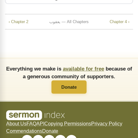
Chapter 4 ›
یعقوب — All Chapters
‹ Chapter 2
Everything we make is
available for free
because of
a generous community of supporters.
Donate
About Us
FAQ
API
Copying Permissions
Privacy Policy
Commendations
Donate