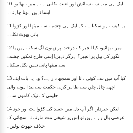
ایک ہی منہ سے ستائش اور لعنت نکلتی ہے۔ میرے بھائیو،
10
ایسا نہیں ہونا چاہئے۔
یہ کیسے ہو سکتا ہے کہ ایک ہی چشمے سے میٹھا اور کڑوا
11
پانی پھوٹ نکلے۔
میرے بھائیو، کیا انجیر کے درخت پر زیتون لگ سکتے ہیں یا
12
انگور کی بیل پر انجیر؟ ہرگز نہیں! اِسی طرح نمکین چشمے
سے میٹھا پانی نہیں نکل سکتا۔
کیا آپ میں سے کوئی دانا اور سمجھ دار ہے؟ وہ یہ بات اپنے
13
اچھے چال چلن سے ظاہر کرے، حکمت سے پیدا ہونے والی
حلیمی کے نیک کاموں سے۔
لیکن خبردار! اگر آپ دل میں حسد کی کڑواہٹ اور خود
14
غرضی پال رہے ہیں تو اِس پر شیخی مت مارنا، نہ سچائی کے
خلاف جھوٹ بولیں۔