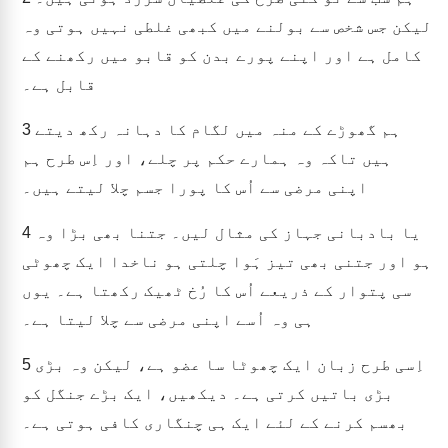
لیکن جس شخص سے بولنے میں کبھی غلطی نہیں ہوتی وہ
کامل ہے اور اپنے پورے بدن کو قابو میں رکھنے کے
قابل ہے۔
ہم گھوڑے کے منہ میں لگام کا دہانہ رکھ دیتے
3
ہیں تاکہ وہ ہمارے حکم پر چلے، اور اِس طرح ہم
اپنی مرضی سے اُس کا پورا جسم چلا لیتے ہیں۔
یا بادبانی جہاز کی مثال لیں۔ جتنا بھی بڑا وہ
4
ہو اور جتنی بھی تیز ہَوا چلتی ہو ناخدا ایک چھوٹی
سی پتوار کے ذریعے اُس کا رُخ ٹھیک رکھتا ہے۔ یوں
ہی وہ اُسے اپنی مرضی سے چلا لیتا ہے۔
اِسی طرح زبان ایک چھوٹا سا عضو ہے، لیکن وہ بڑی
5
بڑی باتیں کرتی ہے۔ دیکھیں، ایک بڑے جنگل کو
بھسم کرنے کے لئے ایک ہی چنگاری کافی ہوتی ہے۔