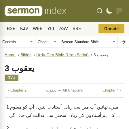
BSB
KJV
WEB
YLT
ASV
BBE
Donate
یعقوب 3
›
Urdu Geo Bible (Urdu Script)
›
Bibles
›
Home
یعقوب 3
GVU
Chapter 4 ›
یعقوب — All Chapters
‹ Chapter 2
میرے بھائیو، آپ میں سے زیادہ اُستاد نہ بنیں۔ آپ کو معلوم
1
ہے کہ ہم اُستادوں کی زیادہ سختی سے عدالت کی جائے گی۔
ہم سب سے تو کئی طرح کی غلطیاں سرزد ہوتی ہیں۔
2