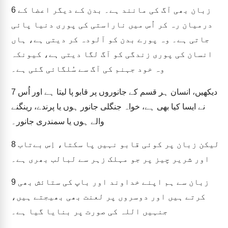
زبان بھی آگ کی مانند ہے۔ بدن کے دیگر اعضا کے
6
درمیان رہ کر اُس میں ناراستی کی پوری دنیا پائی
جاتی ہے۔ وہ پورے بدن کو آلودہ کر دیتی ہے، ہاں
انسان کی پوری زندگی کو آگ لگا دیتی ہے، کیونکہ
وہ خود جہنم کی آگ سے سُلگائی گئی ہے۔
دیکھیں، انسان ہر قسم کے جانوروں پر قابو پا لیتا ہے اور اُس
7
نے ایسا کیا بھی ہے، خواہ جنگلی جانور ہوں یا پرندے، رینگنے
والے ہوں یا سمندری جانور۔
لیکن زبان پر کوئی قابو نہیں پا سکتا، اِس بےتاب
8
اور شریر چیز پر جو مہلک زہر سے لبالب بھری ہے۔
زبان سے ہم اپنے خداوند اور باپ کی ستائش بھی
9
کرتے ہیں اور دوسروں پر لعنت بھی بھیجتے ہیں،
جنہیں اللہ کی صورت پر بنایا گیا ہے۔