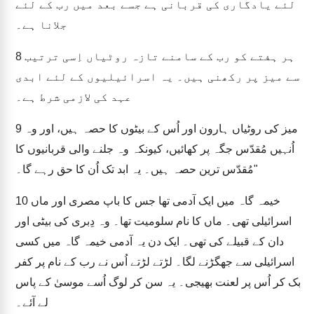
لئے یادگاری کی قربانی ہے جسے بعد میں رب کے لئے
جلانا ہے۔
ہر ہفتے کو رب کے سامنے تازہ روٹیاں اِسی ترتیب
8
سے میز پر رکھنی ہیں۔ یہ اسرائیلیوں کے لئے ابدی
عہد کی لازمی شرط ہے۔
میز کی روٹیاں ہارون اور اُس کے بیٹوں کا حصہ ہیں، اور وہ
9
اُنہیں مُقدّس جگہ پر کھائیں، کیونکہ وہ جلنے والی قربانیوں کا
مُقدّس ترین حصہ ہیں۔ یہ ابد تک اُن کا حق رہے گا۔"
خیمہ گاہ میں ایک آدمی تھا جس کا باپ مصری اور ماں
10
اسرائیلی تھی۔ ماں کا نام سلومیت تھا۔ وہ دِبری کی بیٹی اور
دان کے قبیلے کی تھی۔ ایک دن یہ آدمی خیمہ گاہ میں کسی
اسرائیلی سے جھگڑنے لگا۔ لڑتے لڑتے اُس نے رب کے نام پر کفر
بک کر اُس پر لعنت بھیجی۔ یہ سن کر لوگ اُسے موسیٰ کے پاس
لے آئے۔