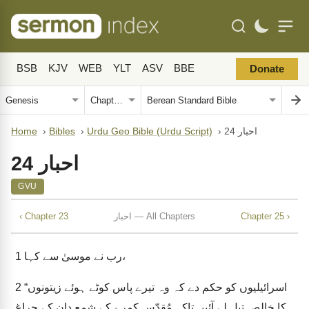
BSB
KJV
WEB
YLT
ASV
BBE
Donate
احبار 24
›
Urdu Geo Bible (Urdu Script)
›
Bibles
›
Home
احبار 24
GVU
Chapter 25 ›
احبار — All Chapters
‹ Chapter 23
رب نے موسیٰ سے کہا،
1
“اسرائیلیوں کو حکم دے کہ وہ تیرے پاس کوٹے ہوئے زیتونوں
2
کا خالص تیل لے آئیں تاکہ مُقدّس کمرے کے شمع دان کے چراغ