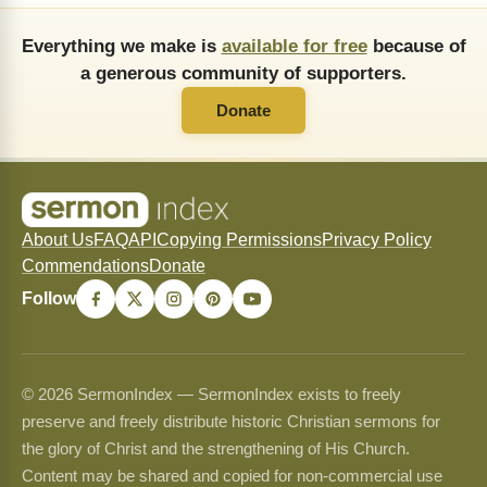
Everything we make is
available for free
because of
a generous community of supporters.
Donate
About Us
FAQ
API
Copying Permissions
Privacy Policy
Commendations
Donate
Follow
© 2026 SermonIndex — SermonIndex exists to freely
preserve and freely distribute historic Christian sermons for
the glory of Christ and the strengthening of His Church.
Content may be shared and copied for non-commercial use