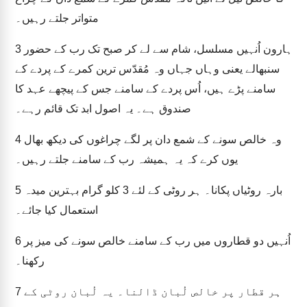
متواتر جلتے رہیں۔
ہارون اُنہیں مسلسل، شام سے لے کر صبح تک رب کے حضور
3
سنبھالے یعنی وہاں جہاں وہ مُقدّس ترین کمرے کے پردے کے
سامنے پڑے ہیں، اُس پردے کے سامنے جس کے پیچھے عہد کا
صندوق ہے۔ یہ اصول ابد تک قائم رہے۔
وہ خالص سونے کے شمع دان پر لگے چراغوں کی دیکھ بھال
4
یوں کرے کہ یہ ہمیشہ رب کے سامنے جلتے رہیں۔
بارہ روٹیاں پکانا۔ ہر روٹی کے لئے 3 کلو گرام بہترین میدہ
5
استعمال کیا جائے۔
اُنہیں دو قطاروں میں رب کے سامنے خالص سونے کی میز پر
6
رکھنا۔
ہر قطار پر خالص لُبان ڈالنا۔ یہ لُبان روٹی کے
7