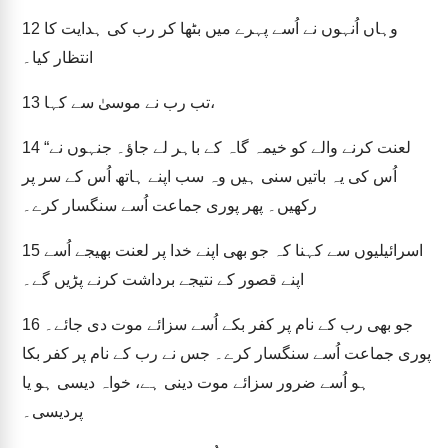
وہاں اُنہوں نے اُسے پہرے میں بٹھا کر رب کی ہدایت کا
12
انتظار کیا۔
تب رب نے موسیٰ سے کہا،
13
“لعنت کرنے والے کو خیمہ گاہ کے باہر لے جاؤ۔ جنہوں نے
14
اُس کی یہ باتیں سنی ہیں وہ سب اپنے ہاتھ اُس کے سر پر
رکھیں۔ پھر پوری جماعت اُسے سنگسار کرے۔
اسرائیلیوں سے کہنا کہ جو بھی اپنے خدا پر لعنت بھیجے اُسے
15
اپنے قصور کے نتیجے برداشت کرنے پڑیں گے۔
جو بھی رب کے نام پر کفر بکے اُسے سزائے موت دی جائے۔
16
پوری جماعت اُسے سنگسار کرے۔ جس نے رب کے نام پر کفر بکا
ہو اُسے ضرور سزائے موت دینی ہے، خواہ دیسی ہو یا
پردیسی۔