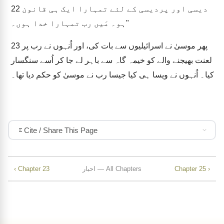
دیسی اور پردیسی کے لئے تمہارا ایک ہی قانون
22
ہو۔ مَیں رب تمہارا خدا ہوں۔"
پھر موسیٰ نے اسرائیلیوں سے بات کی، اور اُنہوں نے رب پر
23
لعنت بھیجنے والے کو خیمہ گاہ سے باہر لے جا کر اُسے سنگسار
کیا۔ اُنہوں نے ویسا ہی کیا جیسا رب نے موسیٰ کو حکم دیا تھا۔
Cite / Share This Page
Chapter 25 ›
احبار — All Chapters
‹ Chapter 23