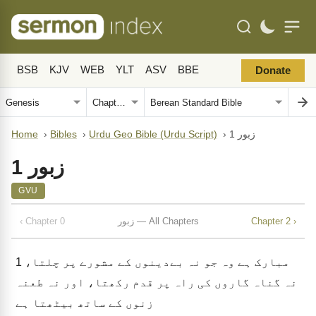
BSB
KJV
WEB
YLT
ASV
BBE
Donate
Home
›
Bibles
›
Urdu Geo Bible (Urdu Script)
›
زبور 1
زبور 1
GVU
‹ Chapter 0
زبور — All Chapters
Chapter 2 ›
1
مبارک ہے وہ جو نہ بےدینوں کے مشورے پر چلتا،
نہ گناہ گاروں کی راہ پر قدم رکھتا، اور نہ طعنہ
زنوں کے ساتھ بیٹھتا ہے