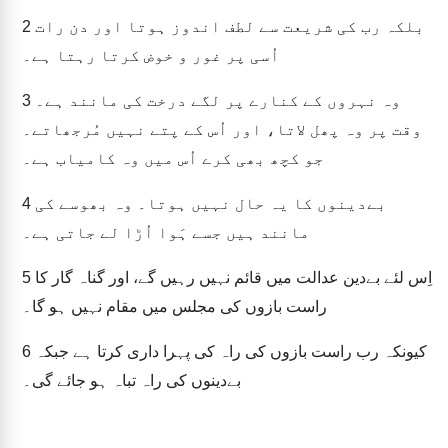
2
بلکہ رب کی شریعت سے لطف اندوز ہوتا اور دن رات
اُسی پر غور و خوض کرتا رہتا ہے۔
3
وہ نہروں کے کنارے پر لگے درخت کی مانند ہے۔
وقت پر وہ پھل لاتا، اور اُس کے پتے نہیں مُرجھاتے۔
جو کچھ بھی کرے اُس میں وہ کامیاب ہے۔
4
بےدینوں کا یہ حال نہیں ہوتا۔ وہ بھوسے کی
مانند ہیں جسے ہَوا اُڑا لے جاتی ہے۔
5
اِس لئے بےدین عدالت میں قائم نہیں رہیں گے، اور گناہ گار کا
راست بازوں کی مجلس میں مقام نہیں ہو گا۔
6
کیونکہ رب راست بازوں کی راہ کی پہرا داری کرتا ہے جبکہ
بےدینوں کی راہ تباہ ہو جائے گی۔