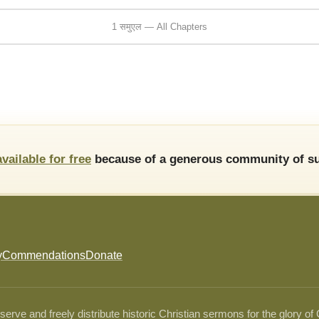
1 समुएल — All Chapters
available for free
because of a generous community of su
y
Commendations
Donate
ve and freely distribute historic Christian sermons for the glory of