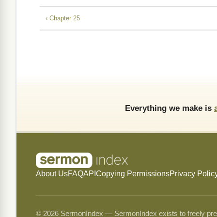
‹ Chapter 25
Everything we make is
About Us
FAQ
API
Copying Permissions
Privacy Polic
© 2026 SermonIndex — SermonIndex exists to freely preser