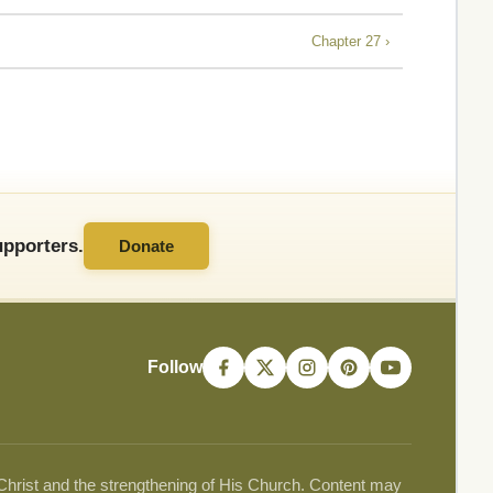
Chapter 27 ›
pporters.
Donate
Follow
 Christ and the strengthening of His Church. Content may