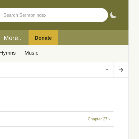
More..
Donate
Hymns
Music
Chapter 27 ›