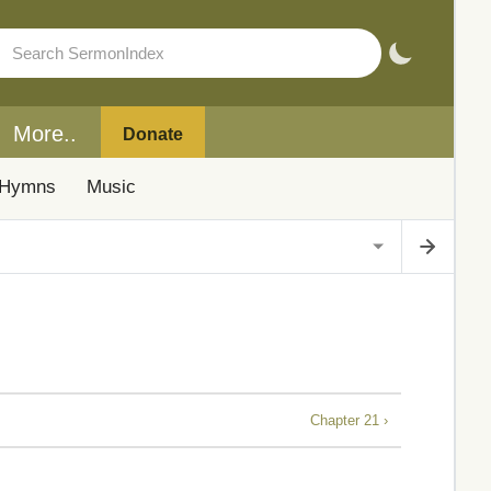
More..
Donate
Hymns
Music
Chapter 21 ›