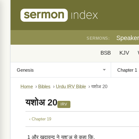
Speake
SERMONS:
BSB
KJV
Home
›
Bibles
›
Urdu IRV Bible
›
यशोअ 20
यशोअ 20
IRV
‹ Chapter 19
1
और ख़ुदावन्द ने यशू’अ से कहा कि,