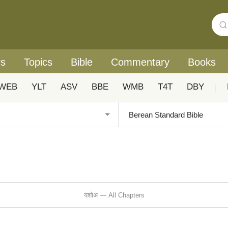
rs
Topics
Bible
Commentary
Books
WEB
YLT
ASV
BBE
WMB
T4T
DBY
|
यशोअ — All Chapters