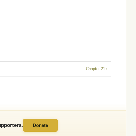
Chapter 21 ›
pporters.
Donate