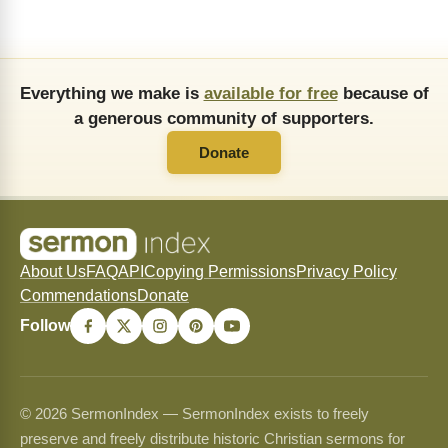
Everything we make is
available for free
because of
a generous community of supporters.
Donate
About Us
FAQ
API
Copying Permissions
Privacy Policy
Commendations
Donate
Follow
© 2026 SermonIndex — SermonIndex exists to freely
preserve and freely distribute historic Christian sermons for