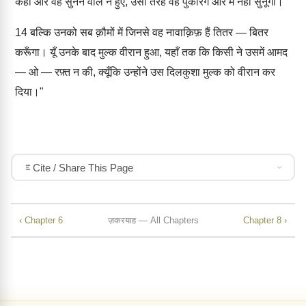
कहा और वह सुनने वाले न हुए, उसी तरह वह पुकारेंगे और मैं नहीं सुनूँगा।
14
बल्कि उनको सब क़ौमों में जिनसे वह नावाक़िफ़ हैं तितर — बितर
करूँगा। यूँ उनके बाद मुल्क वीरान हुआ, यहाँ तक कि किसी ने उसमें आमद
— ओ — रफ़्त न की, क्यूँकि उन्होंने उस दिलकुशा मुल्क को वीरान कर
दिया।"
Cite / Share This Page
‹ Chapter 6
ज़करयाह — All Chapters
Chapter 8 ›