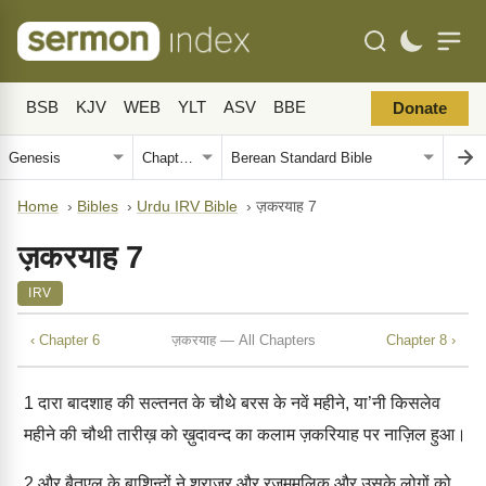
BSB
KJV
WEB
YLT
ASV
BBE
Donate
Home
›
Bibles
›
Urdu IRV Bible
›
ज़करयाह 7
ज़करयाह 7
IRV
‹ Chapter 6
ज़करयाह — All Chapters
Chapter 8 ›
1
दारा बादशाह की सल्तनत के चौथे बरस के नवें महीने, या’नी किसलेव
महीने की चौथी तारीख़ को ख़ुदावन्द का कलाम ज़करियाह पर नाज़िल हुआ।
2
और बैतएल के बाशिन्दों ने शराज़र और रजममलिक और उसके लोगों को