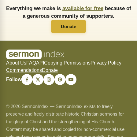
Everything we make is
available for free
because of
a generous community of supporters.
Donate
About Us
FAQ
API
Copying Permissions
Privacy Policy
Commendations
Donate
Follow
© 2026 SermonIndex — SermonIndex exists to freely
preserve and freely distribute historic Christian sermons for
the glory of Christ and the strengthening of His Church.
Content may be shared and copied for non-commercial use
only and may never be sold or used commercially. See our