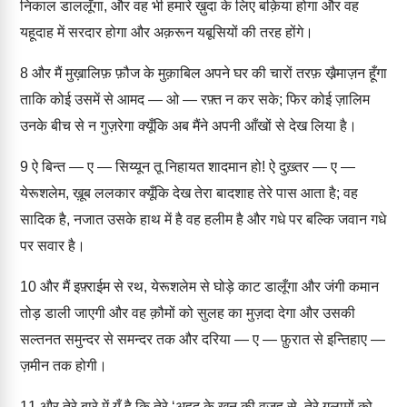
निकाल डाललूँगा, और वह भी हमारे ख़ुदा के लिए बक़िया होगा और वह
यहूदाह में सरदार होगा और अक़रून यबूसियों की तरह होंगे।
8
और मैं मुख़ालिफ़ फ़ौज के मुक़ाबिल अपने घर की चारों तरफ़ खै़माज़न हूँगा
ताकि कोई उसमें से आमद — ओ — रफ़्त न कर सके; फिर कोई ज़ालिम
उनके बीच से न गुज़रेगा क्यूँकि अब मैंने अपनी आँखों से देख लिया है।
9
ऐ बिन्त — ए — सिय्यून तू निहायत शादमान हो! ऐ दुख़्तर — ए —
येरूशलेम, ख़ूब ललकार क्यूँकि देख तेरा बादशाह तेरे पास आता है; वह
सादिक है, नजात उसके हाथ में है वह हलीम है और गधे पर बल्कि जवान गधे
पर सवार है।
10
और मैं इफ़्राईम से रथ, येरूशलेम से घोड़े काट डालूँगा और जंगी कमान
तोड़ डाली जाएगी और वह क़ौमों को सुलह का मुज़दा देगा और उसकी
सल्तनत समुन्दर से समन्दर तक और दरिया — ए — फ़ुरात से इन्तिहाए —
ज़मीन तक होगी।
11
और तेरे बारे में यूँ है कि तेरे ‘अहद के खू़न की वजह से, तेरे ग़ुलामों को