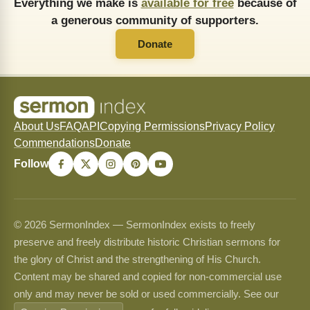
Everything we make is
available for free
because of
a generous community of supporters.
Donate
About Us
FAQ
API
Copying Permissions
Privacy Policy
Commendations
Donate
Follow
© 2026 SermonIndex — SermonIndex exists to freely
preserve and freely distribute historic Christian sermons for
the glory of Christ and the strengthening of His Church.
Content may be shared and copied for non-commercial use
only and may never be sold or used commercially. See our