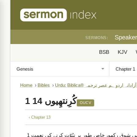
Speake
SERMONS:
BSB
KJV
B)
›
Bibles
›
Home
1 کُرِنتھِیوں 14
OUCV
‹ Chapter 13
مَحَبّت کے طالب رہو اَور رُوحانی نِعمتوں کے حاصل کرنے کا بھی شوق رکھو، خاص طور پر نبُوّت کرنے کی نِعمت
1