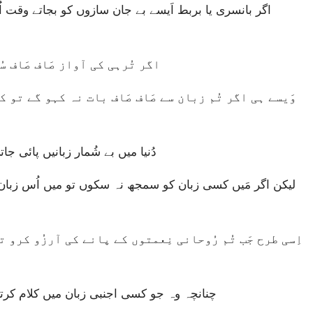
اگر تُرہی کی آواز صَاف صَاف س
دُنیا میں بے شُمار زبانیں پائی ج
چنانچہ وہ جو کسی اجنبی زبان میں کلام کرتا