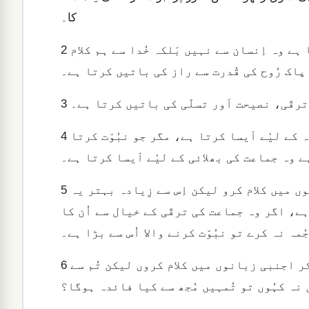
کا۔
اِس کی وجہ یہ ہے کہ جو کسی اجنبی زبان میں کلام کرتا ہے وہ اِنسان سے نہیں بَلکہ خُدا سے ہم کلام
2
پاک رُوح کی قُدرت سے راز کی باتیں کرتا ہے۔
ترقّی، نصیحت اَور تسلّی کی باتیں کرتا ہے۔
3
جو کسی اجنبی زبان میں کلام کرتا ہے وہ اَپنے ہی فائدہ کے لیٔے اَیسا کرتا ہے، مگر جو نبُوّت کرتا
4
ے وہ جماعت کی بھلائی کے لیٔے اَیسا کرتا ہے۔
اگرچہ میری یہ خواہش ہے کہ تُم سَب کے سَب اجنبی زبانوں میں کلام کرو لیکن اِس سے زِیادہ بہتر یہ
5
ے، اگر وہ جماعت کی ترقّی کے خیال سے اُن کا
ُمہ نہ کرے تو نبُوّت کرنے والا اُس سے بڑا ہے۔
پس، اَے بھائیو اَور بہنوں! اگر مَیں تمہارے پاس آکر اجنبی زبانوں میں کلام کروں لیکن تُم سے
6
 نہ کہُوں تو تُمہیں مُجھ سے کیا فائدہ ہوگا؟