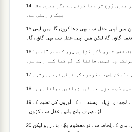
کیونکہ اگر مَیں کسی اجنبی زبان میں دعا کروں تو میری رُوح تو دعا کرتی ہے مگر میری عقل
14
بیکار رہتی ہے۔
لہٰذا مُجھے کیا کرنا چاہئے؟ میں اَپنی رُوح سے دعا کروں گا، لیکن مَیں اَپنی عقل سے بھی دعا کروں گا، میں اَپنی
15
غمہ گاؤں گا، لیکن مَیں اَپنی عقل سے بھی گاؤں گا۔
اگر تُم صِرف رُوح ہی سے خُدا کی تعریف کرو، تو ناواقِف شخص تیری شُکر گُزاری پر، کیسے، “آمین”
16
ونکہ وہ نہیں جانتا کہ تُم کیا کہہ رہے ہو۔
 ہے لیکن اِس سے دُوسرے کی ترقّی نہیں ہوتی۔
17
 میں سَب سے زِیادہ غَیر زبانیں بولتا ہُوں۔
18
لیکن جماعت میں کسی غَیر زبان میں دس ہزار باتیں کہنے سے مُجھے یہ زِیادہ پسند ہے کہ اَوروں کی تعلیم کے
19
لیٔے صِرف پانچ باتیں عقل سے کہُوں۔
اَے بھائیو اَور بہنوں! تُم عقل کے لِحاظ سے بچّے نہ بنے رہو۔ ہاں، بدی کے لِحاظ سے تو معصُوم بچّے بنے رہو لیکن
20