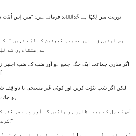
بےاِعتقادوں کے لیٔے
ا
ہو جائے 
کرےگا کہ، “واقعی خُدا تمہارے درمیان مَوجُود ہے!"