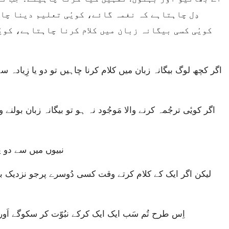
دِل چاہتاہے کہ نغمہ گائے، کویٔی تعلیم دینا چا
کویٔی کسی بیگانہ زبان میں کلام کرنا چاہتاہے، کویٔی
نبیوں میں سے دو یا
اِس طرح تُم سَب ایک ایک کرکے نبُوّت کر سکوگے اَور