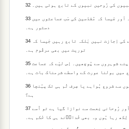
نبیوں کی رُوحیں نبیوں کے تابع ہوتی ہیں۔
32
اِس لیٔے کہ خُدا بدنظمی کا نہیں بَلکہ اَمن کا بانی ہے۔ اَور جَیسا کہ مُقدّسین کی سَب جماعتوں میں
33
دستور ہے۔
عورتیں جماعت کے مجمع میں خاموش رہیں۔ اُنہیں بولنے کی اِجازت نہیں بَلکہ تابع رہیں جَیسا کہ
34
توریت میں بھی مرقُوم ہے۔
ہاں اگر کویٔی بات سیکھنے کی تمنّا ہو تو گھر میں اَپنے شوہروں سے پُوچھیں۔ اِس لیٔے کہ جماعت
35
 میں بولنا عورت کے واسطے شرمناک بات ہے۔
کیا تُم لوگوں کا یہ گُمان ہے کہ خُدا کا پیغام تُم لوگوں سے شروع ہُواہے یا صِرف تُم ہی تک پہُنچا
36
ہے؟
اگر کویٔی دعویٰ کرتا ہے کہ وہ نبی ہے یا وہ کسی اَور رُوحانی نِعمت سے نوازا گیا ہے تو اُسے
37
لِکھ رہا ہُوں وہ بھی خُداوؔند ہی کا حُکم ہے۔