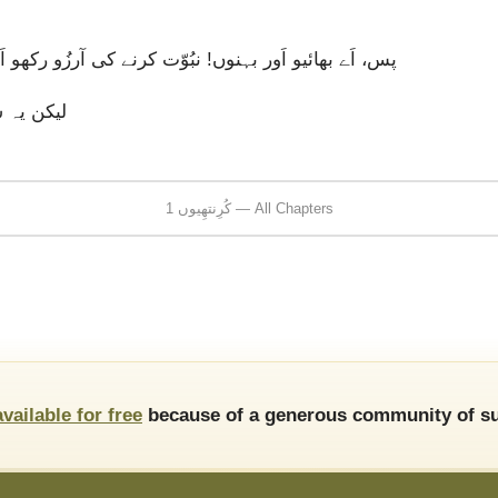
پس، اَے بھائیو اَور بہنوں! نبُوّت کرنے کی آرزُو رکھ
لیکن یہ 
1 کُرِنتھِیوں — All Chapters
available for free
because of a generous community of su