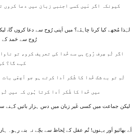
رُوح سے حَمد کے ن
کہے گا؟ کی
تُم تو بے شک خُدا کا شُکر اَدا کرتے ہو جو اَچھّی بات
میں خُدا کا شُکر اَدا کرتا ہُوں کہ میں تُم