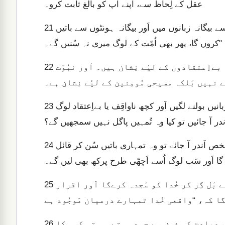
عقل کے لِحاظ سے، اَپنے آپ کو بالغ ثابت کرو۔
توریت میں لِکھّا ہے خُداوؔند فرماتے ہیں: “میں اِس اُمّت سے بیگانہ زبانوں میں اَور بیگانہ ہونٹوں سے باتیں
21
کروں گا، پھر بھی اُمّت کے لوگ میری نہ سُنیں گے۔"
پس اجنبی زبانیں مسیحی مُومِنین کے لیٔے نہیں بَلکہ بےاِعتقادوں کے لیٔے نِشان ہیں۔ اَور نبُوّت
22
 نہیں بَلکہ مسیحی مُومِنین کے لیٔے نِشان ہے۔
اگر ساری جماعت ایک جگہ جمع ہو اَور سَب کے سَب اجنبی زبانیں بولنے لگیں اَور کچھ ناواقِف یا بےاِعتقاد لوگ
23
َندر آ جائیں تو کیا وہ تُمہیں پاگل نہیں سمجھیں گے؟
لیکن اگر سَب نبُوّت کریں اَور کویٔی غَیر مسیحی یا ناواقِف شخص اَندر آ جائے تو وہ تمہاری باتیں سُن کر قائل
24
گا اَور سَب لوگ اُسے اَچھّی طرح پرکھ بھی لیں گے۔
اُس کے دِل کے بھید ظاہر ہو جایٔیں گے اَور وہ بھی مُنہ کے بَل گِر کر خُدا کو سَجدہ کرےگا اَور اقرار
25
اَے بھائیو اَور بہنوں! تُمہیں کیا کرنا چاہیئے؟ جَب تُم عبادت کی غرض سے جمع ہوتے ہو تو کسی کا
26