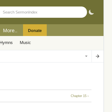
More..
Donate
Hymns
Music
Chapter 15 ›