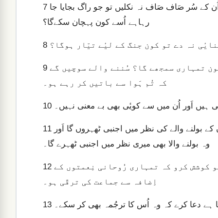
اگر بانسری یا بربط اَیسے بے جان سازوں کو بجاتے وقت اُن کے سُر صَاف صَاف نہ نکلیں تو جو راگ بجایا جا
7
رہاہے اُسے کون پہچان سکےگا؟
ُنایٔی نہ دے تو کون جنگ کے لیٔے تیّار ہوگا؟
8
وَیسے ہی اگر تُم زبان سے صَاف صَاف بات نہ کہو گے تو کون تمہاری سمجھے گا؟ سُننے والے سوچیں گے
9
کہ تُم ہَوا سے باتیں کر رہے ہو۔
اتی ہیں اَور اُن میں سے کویٔی بھی بے معنی نہیں۔
10
لیکن اگر مَیں کسی زبان کو سمجھ نہ سکوں تو میں اُس زبان کے بولنے والے کی نظر میں اجنبی ٹھہروں گا اَور
11
وہ بولنے والا بھی میری نظر میں اجنبی ٹھہرے گا۔
اِسی طرح جَب تُم رُوحانی نِعمتوں کے پانے کی آرزُو کرو تو کوشش کرو کہ تمہاری رُوحانی نِعمتوں کے
12
اِضافہ سے جماعت کی ترقّی ہو۔
 ہے دعا کرے کہ وہ اُس کا ترجُمہ بھی کر سکے۔
13