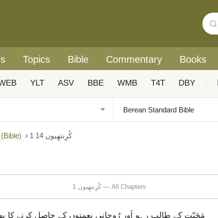
rs
Topics
Bible
Commentary
Books
WEB
YLT
ASV
BBE
WMB
T4T
DBY
|
1 کُرِنتھِیوں 14
›
Urdu: Biblica® آزادانہ اردو ہم عصر ترجمہ (ible
1 کُرِنتھِیوں — All Chapters