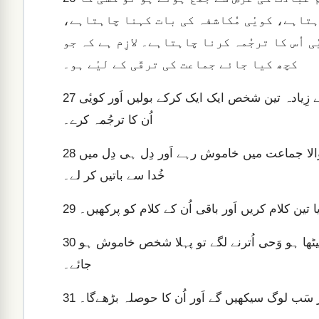
ہتاہے، کویٔی مُکاشفہ کی بات کہنا چاہتاہے،
 اُس کا ترجُمہ کرنا چاہتاہے۔ لازِم ہے کہ جو
کچھ کیا جائے جماعت کی ترقّی کے لیٔے ہو۔
اگر کچھ لوگ بیگانہ زبان میں کلام کرنا چاہیں تو دو یا زِیادہ سے زِیادہ تین شخص ایک ایک کرکے بولیں اَور کویٔی
27
اُن کا ترجُمہ کرے۔
اگر کویٔی ترجُمہ کرنے والا مَوجُود نہ ہو تو بیگانہ زبان بولنے والا جماعت میں خاموش رہے اَور دِل ہی دِل میں
28
خُدا سے باتیں کر لے۔
 تین کلام کریں اَور باقی اُن کے کلام کو پرکھیں۔
29
لیکن اگر ایک کے کلام کرتے وقت کسی دُوسرے پرجو نزدیک بیٹھا ہو وَحی اُترنے لگے تو پہلا شخص خاموش ہو
30
جائے۔
 سَب لوگ سیکھیں گے اَور اُن کا حوصلہ بڑھےگا۔
31