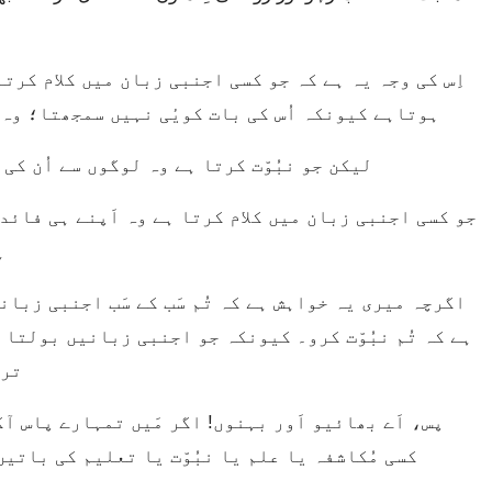
ہوتاہے کیونکہ اُس کی بات کویٔی نہیں سمجھتا؛ وہ 
لیکن جو نبُوّت کرتا ہے وہ لوگوں سے اُن کی 
ہ
ہے کہ تُم نبُوّت کرو۔ کیونکہ جو اجنبی زبانیں بولتا ہ
ترج
کسی مُکاشفہ یا علم یا نبُوّت یا تعلیم کی باتیں