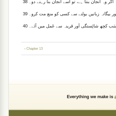
اگر وہ اَنجان بنتا ہے، تو اُسے اَنجان بنا رہنے دو۔
38
و اَور بیگانہ زبانیں بولنے سے کسی کو منع مت کرو۔
39
سَب کچھ شائِستگی اَور قرینہ سے عَمل میں آئے۔
40
‹ Chapter 13
Everything we make is