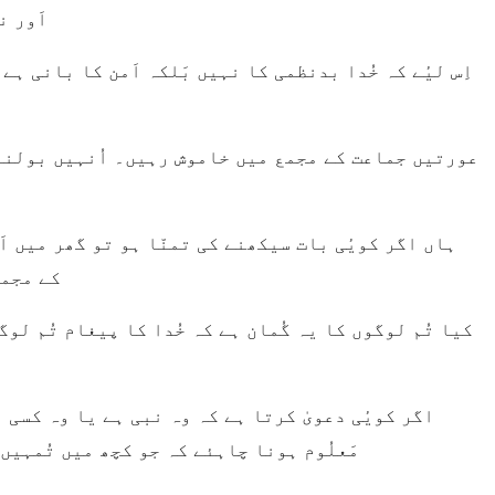
اَور 
کے مجمع
مَعلُوم ہونا چاہئے کہ جو کچھ میں تُمہیں 