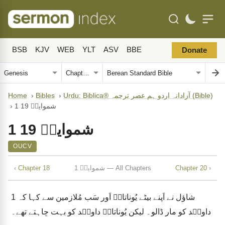
BSB
KJV
WEB
YLT
ASV
BBE
Donate
Urdu: Biblica® آزادانہ اردو ہم عصر ترجمہ (Bible)
›
Bibles
›
Home
1 شموایلؔ 19
›
1 شموایلؔ 19
OUCV
Chapter 20 ›
1 شموایلؔ — All Chapters
‹ Chapter 18
شاؤل نے اَپنے بیٹے یُوناتانؔ اَور سَب مُلازمین سے کہا کہ
1
داویؔد کو مار ڈالو۔ لیکن یُوناتانؔ داویؔد کو بہت چاہتے تھے۔