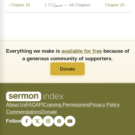
Chapter 20 ›
1 شموایلؔ — All Chapters
‹ Chapter 18
Everything we make is
available for free
because of
a generous community of supporters.
Donate
About Us
FAQ
API
Copying Permissions
Privacy Policy
Commendations
Donate
Follow