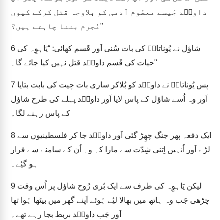
داویؔد جَیسے معصُوم آدمی کو بلاوجہ قتل کرکے کیوں
مُجرم بننا چاہتے ہیں؟"
شاؤل نے یُوناتانؔ کی بات سُنی اَور قَسم کھائی: “یَاہوِہ کی
6
حیات کی قَسم داویؔد قتل نہیں کیا جائے گا۔"
پس یُوناتانؔ نے داویؔد کو بُلاکر ساری بات چیت کی بابت بتایا
7
اَور وہ اُسے شاؤل کے پاس لایا اَور داویؔد پہلے کی طرح شاؤل
کے پاس رہنے لگا۔
ایک دفعہ پھر جنگ چھِڑ گئی اَور داویؔد جا کر فلسطینیوں سے
8
لڑے اَور اُنہیں اِتنی شِدّت سے مارا کہ وہ اُن کے سامنے سے فرار
ہو گیٔے۔
لیکن یَاہوِہ کی طرف سے ایک بُری رُوح شاؤل پر اُس وقت
9
چڑھی جَب وہ ہاتھ میں بھالا لیٔے ہُوئے اَپنے گھر میں بیٹھا ہُوا تھا
اَور جَب داویؔد بربط بجا رہے تھے۔