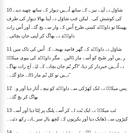
شاؤل نے اَپنے نیزے کے ساتھ اُنہیں دیوار کے ساتھ چھید دینے
10
کی کوشش کی۔ لیکن جَب شاؤل نے اَپنا بھالا دیوار کی طرف
پھینکا تو داویؔد کسی طرح اُس کے وار سے بچ گئے اَور اُس رات
داویؔد نے بھاگ کر اَپنی جان بچائی۔
شاؤل نے داویؔد کے گھر قاصِد بھیجے کہ اُس کی تاک میں
11
رہیں اَور صُبح کو اُسے مار ڈالیں۔ مگر داویؔد کی بیوی میکلؔ
نے اُنہیں خبردار کر دیا، “اگر تُم جان بچانے کے لیٔے آج رات بھاگے
نہیں تو کل تُم مار ڈالے جاؤ گئے۔"
پس میکلؔ نے ایک کھڑکی سے داویؔد کو نیچے اُتار دیا اَور وہ
12
بھاگ کر بچ گئے۔
تَب میکلؔ نے ایک بُت لے کر اُسے پلنگ پر لِٹا دیا اَور اُسے
13
کپڑوں سے ڈھانک دیا اَور بکریوں کے کچھ بال سرہانے رکھ دئیے۔
جَب شاؤل نے داویؔد کو پکڑنے کے لیٔے قاصِد بھیجے
14