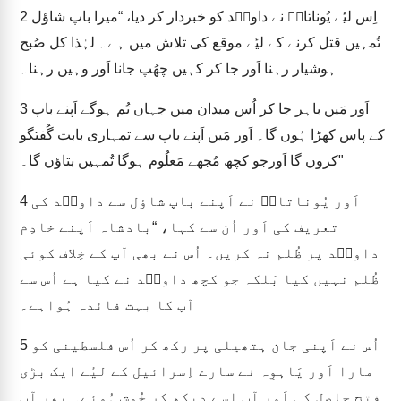
اِس لیٔے یُوناتانؔ نے داویؔد کو خبردار کر دیا، “میرا باپ شاؤل
2
تُمہیں قتل کرنے کے لیٔے موقع کی تلاش میں ہے۔ لہٰذا کل صُبح
ہوشیار رہنا اَور جا کر کہیں چھُپ جانا اَور وہیں رہنا۔
اَور مَیں باہر جا کر اُس میدان میں جہاں تُم ہوگے اَپنے باپ
3
کے پاس کھڑا ہُوں گا۔ اَور مَیں اَپنے باپ سے تمہاری بابت گُفتگو
کروں گا اَورجو کچھ مُجھے مَعلُوم ہوگا تُمہیں بتاؤں گا۔"
اَور یُوناتانؔ نے اَپنے باپ شاؤل سے داویؔد کی
4
تعریف کی اَور اُن سے کہا، “بادشاہ اَپنے خادِم
داویؔد پر ظُلم نہ کریں۔ اُس نے بھی آپ کے خِلاف کوئی
ظُلم نہیں کیا بَلکہ جو کچھ داویؔد نے کیا ہے اُس سے
آپ کا بہت فائدہ ہُواہے۔
اُس نے اَپنی جان ہتھیلی پر رکھ کر اُس فلسطینی کو
5
مارا اَور یَاہوِہ نے سارے اِسرائیل کے لیٔے ایک بڑی
فتح حاصل کی اَور آپ اِسے دیکھ کر خُوش ہُوئے۔ پھر آپ