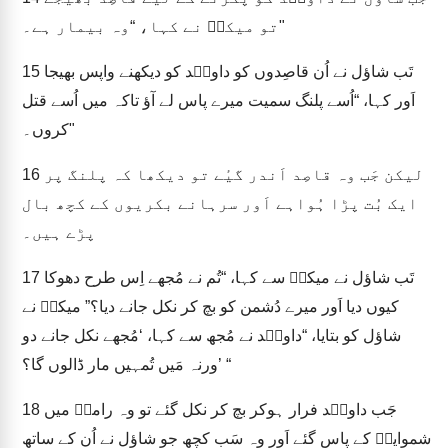
تو میکلؔ نے کہا، “وہ بیمار ہے۔"
تَب شاؤل نے اُن قاصِدوں کو داویؔد کو دیکھنے واپس بھیجا
15
اَور کہا، “اُسے پلنگ سمیت میرے پاس لے آؤ تاکہ میں اُسے قتل
کروں۔"
لیکن جَب وہ قاصِد اَندر گیٔے تو دیکھا کہ پلنگ پر
16
ایک بُت پڑا ہُواہے اَور سرہانے بکریوں کے کچھ بال
پڑے ہیں۔
تَب شاؤل نے میکلؔ سے کہا، “تُم نے مُجھے اِس طرح دھوکا
17
کیوں دیا اَور میرے دُشمن کو بچ کر نکل جانے دیا؟” میکلؔ نے
شاؤل کو بتایا، “داویؔد نے مُجھ سے کہا، ‘مُجھے نکل جانے دو
ورنہ مَیں تُمہیں مار ڈالوں گا؟’ “
جَب داویؔد فرار ہوکر بچ کر نکل گئے تو وہ رامہؔ میں
18
شموایلؔ کے پاس گئے اَور وہ سَب کچھ جو شاؤل نے اُن کے ساتھ