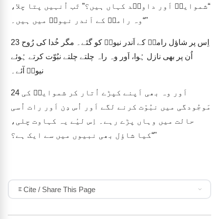
“شموایلؔ اَور داویؔد کہاں ہیں؟” تَب اُنہیں پتا چلا،
“وہ رامہؔ کے اَندر نیوتؔ میں ہیں۔"
اِس پر شاؤل رامہؔ کے اَندر نیوتؔ کو گئے۔ مگر خُدا کی رُوح
23
اُن پر بھی نازل ہُوا، اَور وہ راہ چلتے چلتے نبُوّت کرتے ہُوئے
نیوتؔ آئے۔
اَور وہ بھی اَپنے کپڑے اُتار کر شموایلؔ کی
24
مَوجُودگی میں نبُوّت کرنے لگے اَور اُس دِن اَور رات اُسی
حالت میں وہاں پڑے رہے۔ اِس لیٔے یہ کہاوت چلی،
“کیا شاؤل بھی نبیوں میں سے ایک ہے؟"
Cite / Share This Page