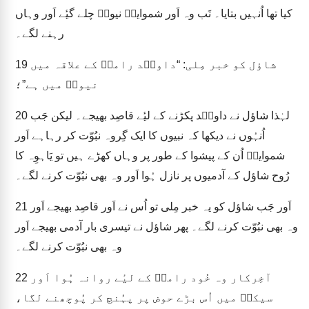
کیا تھا اُنہیں بتایا۔ تَب وہ اَور شموایلؔ نیوتؔ چلے گیٔے اَور وہاں
رہنے لگے۔
شاؤل کو خبر مِلی: “داویؔد رامہؔ کے علاقہ میں
19
نیوتؔ میں ہے”؛
لہٰذا شاؤل نے داویؔد پکڑنے کے لیٔے قاصِد بھیجے۔ لیکن جَب
20
اُنہُوں نے دیکھا کہ نبیوں کا ایک گِروہ نبُوّت کر رہاہے اَور
شموایلؔ اُن کے پیشوا کے طور پر وہاں کھڑے ہیں تو یَاہوِہ کا
رُوح شاؤل کے آدمیوں پر نازل ہُوا اَور وہ بھی نبُوّت کرنے لگے۔
اَور جَب شاؤل کو یہ خبر مِلی تو اُس نے اَور قاصِد بھیجے اَور
21
وہ بھی نبُوّت کرنے لگے۔ پھر شاؤل نے تیسری بار آدمی بھیجے اَور
وہ بھی نبُوّت کرنے لگے۔
آخِرکار وہ خُود رامہؔ کے لیٔے روانہ ہُوا اَور
22
سیکوؔ میں اُس بڑے حوض پر پہُنچ کر پُوچھنے لگا،