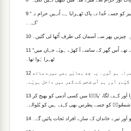
“اُس آواز نے آسمان سے دُوسری مرتبہ کہا، ‘تو کسی بھی چیز کو جسے خُدا نے پاک ٹھہرایا ہے اُنہیں حرام نہ
9
کہہ۔’
 وہ چیزیں پھر سے آسمان کی طرف اُٹھا لی گئیں۔
10
“عَین اُسی وقت تین آدمی جو قَیصؔریہ سے میرے پاس بھیجے گیٔے تھے اُس گھر کے سامنے آ کھڑے ہویٔے جہاں میں
11
ٹھہرا ہُوا تھا۔
پاک رُوح نے مُجھے ہدایت کی کہ میں بِلاجِھجک اُن کے ہمراہ ہو لُوں۔ یہ چھ بھایٔی بھی میرے ساتھ
12
گیٔے، اَور ہم اُس شخص کے گھر میں داخل ہویٔے۔
اُس نے ہمیں بتایا کہ ایک فرشتہ اُس کے گھر میں ظاہر ہُوا اَور کہنے لگا، ‘یافؔا میں کسی آدمی کو بھیج کر
13
شمعُونؔ کو جسے پطرس بھی کہتے ہیں کو بُلوالے۔
14