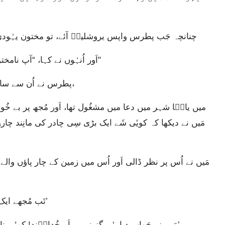
چنانچہ جَب پطرس واپس یروشلیمؔ آئے، تو مختون یہُودی
اَور اُنہُوں نے کہا، “آپ نامختون لوگوں کے پاس گیٔے اَور اُن کے ساتھ کھانا کھایا۔"
پطرس نے اُن سے سارا واقعہ شروع سے آخِر تک ترتیب وار یُوں بَیان کیا،
مَیں نے دیکھا کہ کویٔی شَے ایک بڑی سِی چادر کی مانِند چا
تَب مُجھے ایک آواز سُنایٔی دی، ‘اُٹھ، اَے پطرس۔ ذبح کر اَور کھا۔’
“مَیں نے جَواب دیا، ‘ہرگز نہیں، اَے خُداوؔند! کویٔی ناپاک اَور حرام شَے میرے مُنہ میں کبھی نہیں گئی۔’