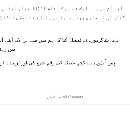
گوئی کی کہ ساری رُومی دُنیا میں ایک سخت قحط پڑےگا (ق
میں رہنے
اعمال — All Chapters