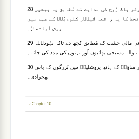
اَور اُن میں سے ایک نے جِن کا نام اَگَبُسؔ تھا، کھڑے ہوکر پاک رُوح کی ہدایت کے مُطابق یہ پیشین
28
حط کا یہ واقعہ قَیصؔر کلودِیُسؔ کے عہد میں
پیش آیاتھا)۔
لہٰذا شاگردوں، نے فیصلہ کیا کہ ہم میں سے ہر ایک اَپنی اَپنی مالی حیثیت کے مُطابق کچھ دے تاکہ یہُودیؔہ
29
 والے مسیحی بھائیوں اَور بہنوں کی مدد کی جائے۔
پس اُنہُوں نے، کچھ عَطیّہ کی رقم جمع کی اَور بَرنباسؔ اَور ساؤلؔ کے ہاتھ یروشلیمؔ میں بُزرگوں کے پاس
30
بھجوادی۔
‹ Chapter 10