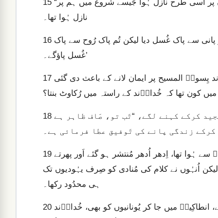
“جَب مَیں نے وہاں جا کر پیغام سُنانا شروع کیا، تو پاک رُوح اُن پر اُسی طرح نازل ہُوا جَیسے شروع میں ہم پر
15
نازل ہُوا تھا۔
تَب مُجھے یاد آیا کہ خُداوؔند نے فرمایا تھا: ‘حضرت یُوحنّا نے تو پانی سے پاک ‏غُسل دیا لیکن تُم پاک رُوح سے پاک
16
‏غُسل پاؤگے۔’
پس اگر خُدا نے اُنہیں وُہی نِعمت عطا کی جو ہمیں خُداوؔند یِسوعؔ المسیح پر ایمان لانے کے باعث دی گئی
17
جَب اُنہُوں نے یہ سُنا، تو خاموش ہو گئے اَور خُدا کی تمجید کرکے کہنے لگے، “تَب تو، صَاف ظاہر ہے
18
اَب وہ سَب جو اُس اِیذا رسانی کے باعث جِس کا آغاز اِستِفنُسؔ سے ہُوا تھا، اِدھر اُدھر مُنتشر ہو گئے اَور پھرتے
19
 لیکن اُنہُوں نے کلام کی مُنادی کو صِرف یہُودیوں تک
ہی محدُود رکھا۔
پس، اُن میں سے بعض، جو جَزِیرہ سائپرسؔ اَور کُرینی کے تھے، انطاکِیہؔ میں جا کر یُونانیوں کو بھی، خُداوؔند
20