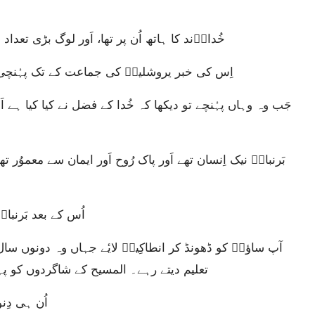
خُداوؔند کا ہاتھ اُن پر تھا، اَور لوگ بڑی تعداد
اِس کی خبر یروشلیمؔ کی جماعت کے تک پہُنچی اَور 
اُس کے بعد بَرنبا
تعلیم دیتے رہے۔ المسیح کے شاگردوں کو پہل
اُن ہی دِن