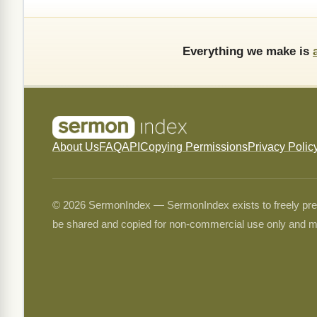
Everything we make is
About Us
FAQ
API
Copying Permissions
Privacy Polic
© 2026 SermonIndex — SermonIndex exists to freely preser
be shared and copied for non-commercial use only and m