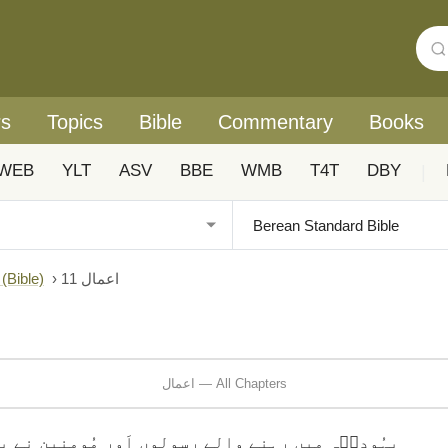
rs
Topics
Bible
Commentary
Books
WEB
YLT
ASV
BBE
WMB
T4T
DBY
|
اعمال 11
›
Urdu: Biblica® آزادانہ اردو ہم عصر ترجمہ (ible
اعمال — All Chapters