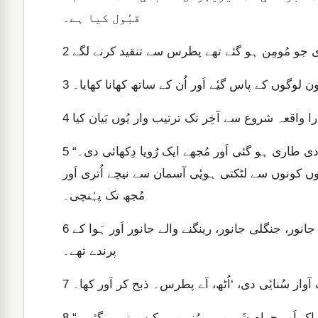
قبُول کیا ہے۔
 جو مُومِن ہو گئے تھے پطرس سے تنقید کرنے لگے
2
3
4
“میں یافؔا شہر میں دعا میں مشغُول تھا، اَور مُجھ پر بے خُودی طاری ہو گئی اَور مُجھے ایک رُویا دِکھائی دی۔
5
روں کونوں سے لٹکتی ہویٔی آسمان سے نیچے اُتری اَور
مُجھ تک پہُنچی۔
مَیں نے اُس پر نظر ڈالی اَور اُس میں زمین کے چار پاؤں والے جانور، جنگلی جانور، رینگنے والے جانور اَور ہَوا کے
6
پرندے تھے۔
7
8