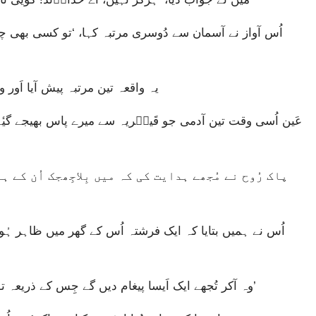
یہ واقعہ تین مرتبہ پیش آیا اَور
وہ آکر تُجھے ایک اَیسا پیغام دیں گے جِس کے ذریعہ تو اَور تیرے خاندان کے سارے افراد نَجات پائیں گے۔’