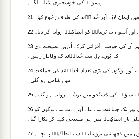
یِسوعؔ کی خُوشخبری سُنانے لگے۔
 میں ایمان لایٔے اَور خُداوؔند کی طرف رُجُوع کیا۔
21
اُنہُوں نے بَرنباسؔ کو انطاکِیہؔ روانہ کر دیا۔
22
جَب وہ وہاں پہُنچے تو دیکھا کہ خُدا کے فضل نے کیا کیا ہے اَور اُن کی حوصلہ اَفزائی کرکے اُنہیں نصیحت دی
23
کہ پُورے دِل سے خُداوؔند کے وفادار رہیں۔
بَرنباسؔ نیک اِنسان تھے اَور پاک رُوح اَور ایمان سے معموُر تھے، اَور لوگوں کی بڑی تعداد خُداوؔند کی جماعت
24
میں شامل ہو گئی۔
سؔ، ساؤلؔ کی جُستُجو میں ترسُسؔ روانہ ہو گئے۔
25
آپ ساؤلؔ کو ڈھونڈ کر انطاکِیہؔ لایٔے جہاں وہ دونوں سال بھر تک جماعت سے ملے اَور بہت سے لوگوں کو
26
ی بار انطاکِیہؔ میں ہی مسیحی کہہ کر پُکارا گیا۔
وں میں کچھ نبی یروشلیمؔ سے انطاکِیہؔ پہُنچے۔
27