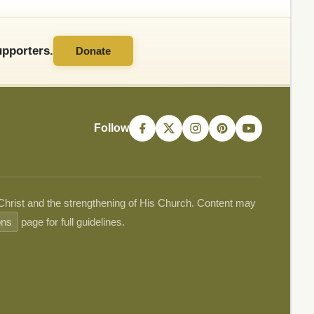
pporters.
Donate
Follow
 Christ and the strengthening of His Church. Content may
ons
page for full guidelines.