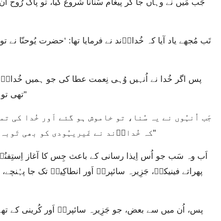
تھی تو میں کون تھا کہ خُداوؔند کے راستہ میں رُکاوٹ بنتا؟"
کہ خُداوؔند نے غَیریہُودی کو بھی تَوبہ کرکے زندگی پانے کی تَوفیق عطا فرمائی ہے۔"
پھراتے فینیکےؔ، جَزِیرہ سائپرسؔ اَور انطاکِیہؔ تک جا پہُنچے،