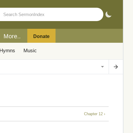
More..
Donate
Hymns
Music
Chapter 12 ›