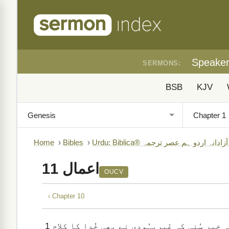
Speake
SERMONS:
BSB
KJV
B)
›
Bibles
›
Home
اعمال 11
OUCV
‹ Chapter 10
یہُودیؔہ میں رہنے والے رسولوں اَور مُومِنین نے یہ خبر سُنی کہ غَیریہُودی نے بھی خُدا کا کلام
1