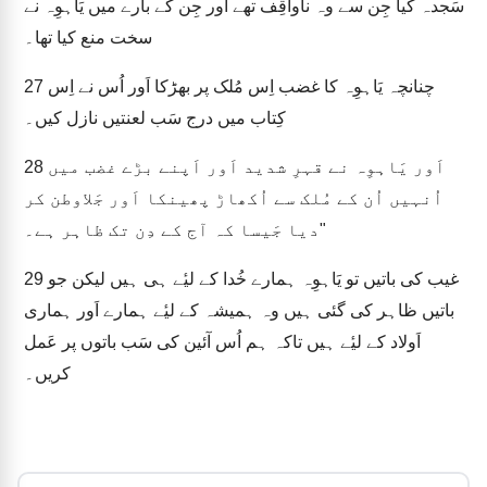
سَجدہ کیا جِن سے وہ ناواقِف تھے اَور جِن کے بارے میں یَاہوِہ نے
سخت منع کیا تھا۔
چنانچہ یَاہوِہ کا غضب اِس مُلک پر بھڑکا اَور اُس نے اِس
27
کِتاب میں درج سَب لعنتیں نازل کیں۔
اَور یَاہوِہ نے قہرِ شدید اَور اَپنے بڑے غضب میں
28
اُنہیں اُن کے مُلک سے اُکھاڑ پھینکا اَور جَلاوطن کر
دیا جَیسا کہ آج کے دِن تک ظاہر ہے۔"
غیب کی باتیں تو یَاہوِہ ہمارے خُدا کے لیٔے ہی ہیں لیکن جو
29
باتیں ظاہر کی گئی ہیں وہ ہمیشہ کے لیٔے ہمارے اَور ہماری
اَولاد کے لیٔے ہیں تاکہ ہم اُس آئین کی سَب باتوں پر عَمل
کریں۔