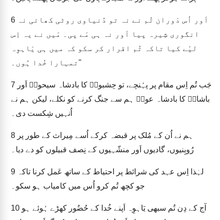
اَور اُس دَوران تُم نے نہ تو دُنیاوی روٹی کھائی نہ
6
انگوری شِیرہ پیا اَور نہ ہی مَے پی۔ مَیں نے یہ اِس
لیٔے کیا تاکہ تُم اقرار کر سکو کہ میں ہی یَاہوِہ
تمہارا خُدا ہُوں۔"
جَب تُم اِس مقام پر پہُنچے، تو حِشبونؔ کا بادشاہ سیحونؔ اَور
7
باشانؔ کا بادشاہ عوگؔ ہم سے جنگ کرنے کو نکلے، لیکن ہم نے
اُنہیں شِکست دی۔
ہم نے اُن کے مُلک پر قبضہ کرکے اُسے مِیراث کے طور پر
8
رُوبِنیوں، گادیوں اَور منشّہیوں کے نِصف قبیلوں کو دے دیا۔
لہٰذا اِس عہد کی شرائط پر احتیاط کے ساتھ عَمل کرنا تاکہ
9
جو کچھ تُم کرو اُس میں کامیاب ہو سکو۔
آج کے دِن تُم سبھی یَاہوِہ اَپنے خُدا کے حُضُور کھڑے ہُوئے ہو
10