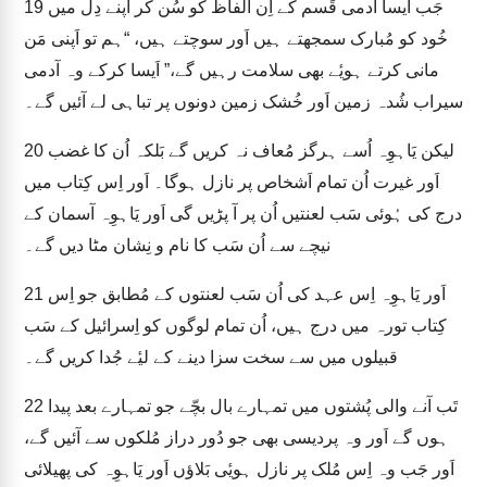
جَب اَیسا آدمی قَسم کے اِن الفاظ کو سُن کر اَپنے دِل میں
19
خُود کو مُبارک سمجھتے ہیں اَور سوچتے ہیں، “ہم تو اَپنی مَن
مانی کرتے ہویٔے بھی سلامت رہیں گے،” اَیسا کرکے وہ آدمی
سیراب شُدہ زمین اَور خُشک زمین دونوں پر تباہی لے آئیں گے۔
لیکن یَاہوِہ اُسے ہرگز مُعاف نہ کریں گے بَلکہ اُن کا غضب
20
اَور غیرت اُن تمام اَشخاص پر نازل ہوگا۔ اَور اِس کِتاب میں
درج کی ہُوئی سَب لعنتیں اُن پر آ پڑیں گی اَور یَاہوِہ آسمان کے
نیچے سے اُن سَب کا نام و نِشان مٹا دیں گے۔
اَور یَاہوِہ اِس عہد کی اُن سَب لعنتوں کے مُطابق جو اِس
21
کِتاب تورہ میں درج ہیں، اُن تمام لوگوں کو اِسرائیل کے سَب
قبیلوں میں سے سخت سزا دینے کے لیٔے جُدا کریں گے۔
تَب آنے والی پُشتوں میں تمہارے بال بچّے جو تمہارے بعد پیدا
22
ہوں گے اَور وہ پردیسی بھی جو دُور دراز مُلکوں سے آئیں گے،
اَور جَب وہ اِس مُلک پر نازل ہویٔی بَلاؤں اَور یَاہوِہ کی پھیلائی