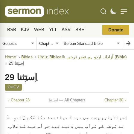
BSB
KJV
WEB
YLT
ASV
BBE
Donate
Urdu: Biblica® آزادانہ اردو ہم عصر ترجمہ (Bible)
›
Bibles
›
Home
اِستِثنا 29
›
اِستِثنا 29
OUCV
Chapter 30 ›
اِستِثنا — All Chapters
‹ Chapter 28
اِسرائیلیوں سے جِس عہد کے باندھنے کا حُکم یَاہوِہ
1
نے مَوشہ کو مُوآب میں دئیے تھے جو اُس عہد کے علاوہ