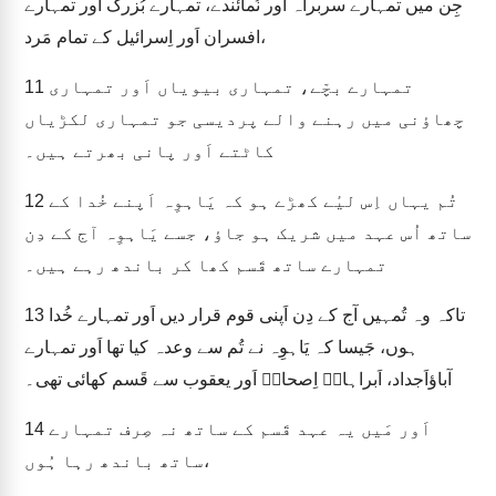
جِن میں تمہارے سربراہ اَور نُمائندے، تمہارے بُزرگ اَور تمہارے
افسران اَور اِسرائیل کے تمام مَرد،
تمہارے بچّے، تمہاری بیویاں اَور تمہاری
11
چھاؤنی میں رہنے والے پردیسی جو تمہاری لکڑیاں
کاٹتے اَور پانی بھرتے ہیں۔
تُم یہاں اِس لیٔے کھڑے ہو کہ یَاہوِہ اَپنے خُدا کے
12
ساتھ اُس عہد میں شریک ہو جاؤ، جسے یَاہوِہ آج کے دِن
تمہارے ساتھ قَسم کھا کر باندھ رہے ہیں۔
تاکہ وہ تُمہیں آج کے دِن اَپنی قوم قرار دیں اَور تمہارے خُدا
13
ہوں، جَیسا کہ یَاہوِہ نے تُم سے وعدہ کیا تھا اَور تمہارے
آباؤاَجداد، اَبراہامؔ اِصحاقؔ اَور یعقوب سے قَسم کھائی تھی۔
اَور مَیں یہ عہد قَسم کے ساتھ نہ صِرف تمہارے
14
ساتھ باندھ رہا ہُوں،