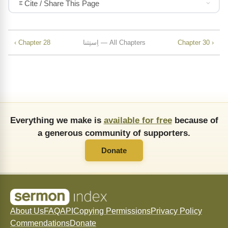
Cite / Share This Page
Chapter 30 ›
اِستِثنا — All Chapters
‹ Chapter 28
Everything we make is
available for free
because of
a generous community of supporters.
Donate
About Us
FAQ
API
Copying Permissions
Privacy Policy
Commendations
Donate