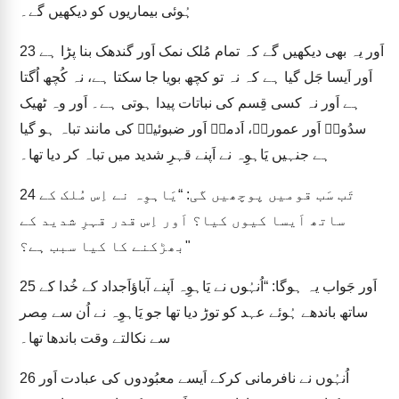
ہُوئی بیماریوں کو دیکھیں گے۔
اَور یہ بھی دیکھیں گے کہ تمام مُلک نمک اَور گندھک بنا پڑا ہے
23
اَور اَیسا جَل گیا ہے کہ نہ تو کچھ بویا جا سکتا ہے، نہ کُچھ اُگتا
ہے اَور نہ کسی قِسم کی نباتات پیدا ہوتی ہے۔ اَور وہ ٹھیک
سدُومؔ اَور عمورہؔ، اَدمہؔ اَور ضبوئیمؔ کی مانند تباہ ہو گیا
ہے جنہیں یَاہوِہ نے اَپنے قہرِ شدید میں تباہ کر دیا تھا۔
تَب سَب قومیں پوچھیں گی: “یَاہوِہ نے اِس مُلک کے
24
ساتھ اَیسا کیوں کیا؟ اَور اِس قدر قہرِ شدید کے
بھڑکنے کا کیا سبب ہے؟"
اَور جَواب یہ ہوگا: “اُنہُوں نے یَاہوِہ اَپنے آباؤاَجداد کے خُدا کے
25
ساتھ باندھے ہُوئے عہد کو توڑ دیا تھا جو یَاہوِہ نے اُن سے مِصر
سے نکالتے وقت باندھا تھا۔
اُنہُوں نے نافرمانی کرکے اَیسے معبُودوں کی عبادت اَور
26