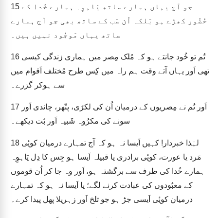
جو آج یہاں ہمارے ساتھ یَاہوِہ ہمارے خُدا کے
15
حُضُور کھڑے ہو بَلکہ اُن سَب کے ساتھ بھی جو آج ہمارے
ساتھ یہاں مَوجُود نہیں ہیں۔
تُم تو خُود جانتے ہو کہ مُلک مِصر میں ہماری زندگی کیسی
16
تھی اَور یہاں آتے وقت ہم راہ میں کِس طرح مُختلف اَقوام میں
سے ہوکر گزرے۔
اَور تُم نے مِصریوں کے درمیان اُن کی لکڑی، پتّھر، چاندی اَور
17
سونے کی مکرُوہ شَبیہ اَور بُت دیکھے۔
لہٰذا خبردار! کہیں اَیسا نہ ہو کہ آج تمہارے درمیان کویٔی
18
مَرد یا عورت، کویٔی برادری یا قبیلہ اَیسا ہو جِس کا دِل یَاہوِہ
ہمارے خُدا کی طرف سے برگشتہ ہو، اَور وہ جا کر اُن قوموں
کے معبُودوں کی عبادت کرنے لگے؛ یا اَیسا نہ ہو کہ تمہارے
درمیان کویٔی اَیسی جڑ ہو جو تلخ اَور زہریلا پھل پیدا کرے۔