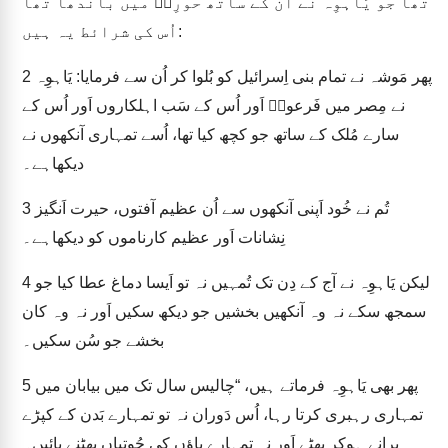
تھا جو یَاہوِہ نے اُن کے ساتھ حورِبؔ میں باندھا تھا
اُس کی شرائط یہ ہیں:
پھر مَوشہ نے تمام بنی اِسرائیل کو بُلوا کر اُن سے فرمایا: یَاہوِہ
2
نے مِصر میں فَرعوہؔ اَور اُس کے سَب اہلکاروں اَور اُس کے
سارے مُلک کے ساتھ جو کچھ کیا تھا، اُسے تمہاری آنکھوں نے
دیکھاہے۔
تُم نے خُود اَپنی آنکھوں سے اُن عظیم آفتوں، حیرت اَنگیز
3
نِشانات اَور عظیم کارناموں کو دیکھاہے۔
لیکن یَاہوِہ نے آج کے دِن تک تُمہیں نہ تو اَیسا دماغ عطا کیا جو
4
سمجھ سکے نہ وہ آنکھیں بخشیں جو دیکھ سکیں اَور نہ وہ کان
بخشے جو سُن سکیں۔
پھر بھی یَاہوِہ فرماتے ہیں، “چالیس سال تک میں بیابان میں
5
تمہاری رہبری کرتا رہا، اُس دَوران نہ تو تمہارے بَدن کے کپڑے
پرانے ہوکر پھٹے اَور نہ تمہارے پاؤں کی جُوتیاں پھٹنے پائیں۔