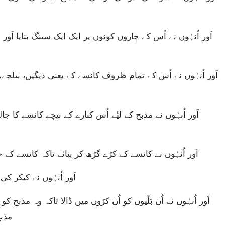
اَور اُنہُوں نے کانسے کے کڑے گڑھ کر بنائے تاکہ کانسے کے
اَور اُنہُوں نے کیکر کی
مذبح