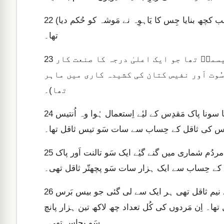
(بصل ایل بِن اوری بِن حُورؔ نے جو یہُوداہؔ کے قبیلہ سے تھا سَب کچھ بنایا جِس کا یَاہوِہ نے مَوشہ کو حُکم دیا
22
تھا۔
اَور اُس کے ساتھ دانؔ کے قبیلہ کا اُہلیابؔ بِن احیسمکؔ تھا جو ایک اعلیٰ درجہ کا صنعت کار
23
ے سُوت اَور نفیس کتان کی کشیدہ کاری میں ماہر
تھا)۔
اَور ہلانے کی نذر کی قُربانی کے طور پر چڑھایا جانے والا جِتنا سونا پاک مَقدِس کے لیٔے اِستعمال ہُوا وہ اُنتیس
24
َقدِس کی ثاقل کے حِساب سے سات سَو تیس ثاقل تھا۔
اَور وہ چاندی جو جماعت کے اُن افراد سے حاصل کی گئی جو مردُم شماری میں گنے گیٔے ایک سَو تالنت اَور پاک
25
کے حِساب سے ایک ہزار سات سَو پچھتّر ثاقل تھی۔
یعنی ایک بیکا فی کس جو پاک مَقدِس کی ثاقل کے حِساب سے نیم ثاقل تھی ہر ایک سے لی گئی جو بیس بَرس
26
تھا۔ اِن مَردوں کی کُل تعداد چھ لاکھ تین ہزار پانچ
سَو پچاس تھی۔