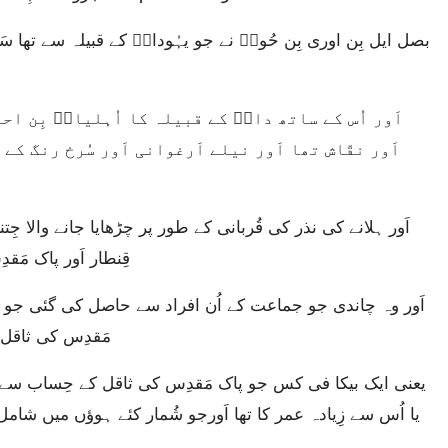
اَور نقّاش تھا اَور نیلے اَرغوانی اَور سُرخ رنگ ک
قِنطار اَور پاک م
مَقدِس کی ثاقل 
یا اُس سے زِیادہ عمر کا تھا اَورجو شُمار کئے ہوؤں میں شامل 