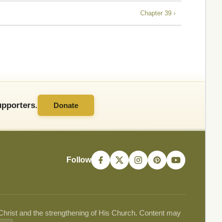
Chapter 39 ›
pporters.
Donate
Follow
 Christ and the strengthening of His Church. Content may