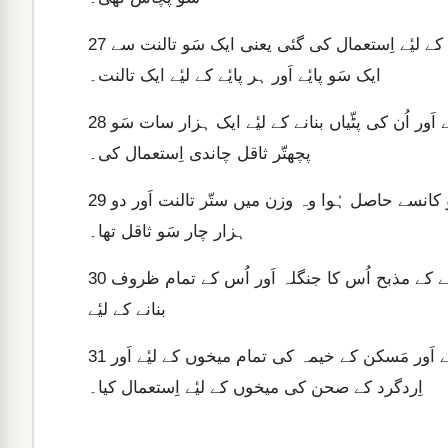
ایک سَو تالنت چاندی پاک مَقدِس اَور پردوں کے پایوں کے ڈھالنے کے لیٔے اِستعمال کی گئی یعنی ایک سَو تالنت سے
27
ایک سَو پایٔے اَور ہر پایٔے کے لیٔے ایک تالنت۔
اَور اُنہُوں نے بَلّیوں کے لیٔے کنڈیاں اَور بَلّیوں کے سِروں کو منڈھنے اَور اُن کی پٹّیاں بنانے کے لیٔے ایک ہزار سات سَو
28
پچھتّر ثاقل چاندی اِستعمال کی۔
اَور ہلانے کی نذر کی قُربانی کے طور پر چڑھائے جانے سے جو کانسے حاصل ہُوا وہ وزن میں ستّر تالنت اَور دو
29
ہزار چار سَو ثاقل تھا۔
اَور اُنہُوں نے اُسے خیمہ اِجتماع کے دروازہ کے پایوں اَور کانسے کے مذبح اُس کا جنگلہ اَور اُس کے تمام ظروف
30
بنانے کے لیٔے
اَور اِردگرد کے صحن کے پایوں کے لیٔے اَور دروازہ کے پایوں کے لیٔے اَور مَسکن کے خیمہ کی تمام میخوں کے لیٔے اَور
31
اِردگرد کے صحن کی میخوں کے لیٔے اِستعمال کیا۔