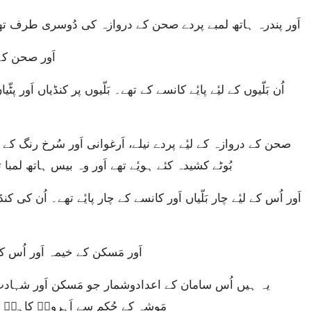
اَور پندرہ ہاتھ لمبے پردے صحن کے دروازہ کی دُوسری طرف تھے اَو
اَور صحن کے
بُوٹے کشیدہ کئے ہویٔے تھے اَور وہ بیس ہاتھ لمبا 
اَور مَسکن کے خیمہ اَور اُس
مَوشہ کے حُکم سے اَہرونؔ کاہِنؔ کے