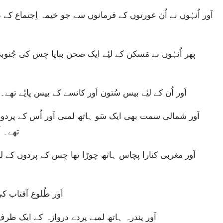
اَور اُن کے لیٔے بیس سُتون اَور کانسے کے بیس پایٔے تھے۔ 
تھے۔ ا
اَور طُلوع آفتاب 
اَور پندرہ ہاتھ لمبے پردے دروازہ کے ایک طرف ت