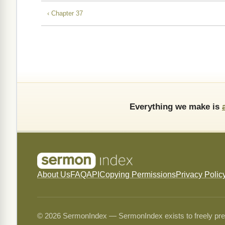
‹ Chapter 37
Everything we make is
About Us
FAQ
API
Copying Permissions
Privacy Polic
© 2026 SermonIndex — SermonIndex exists to freely preser