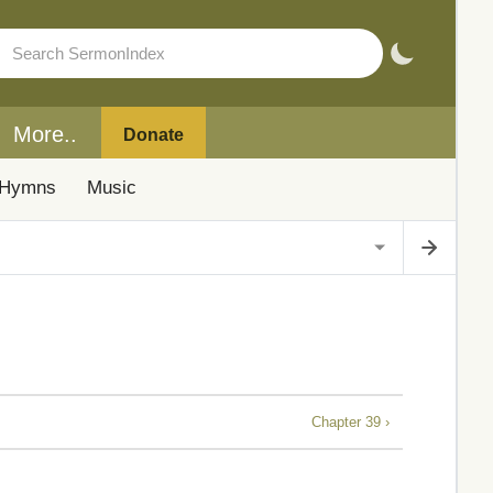
More..
Donate
Hymns
Music
Chapter 39 ›