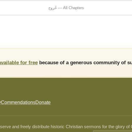
خُروج — All Chapters
available for free
because of a generous community of su
y
Commendations
Donate
ve and freely distribute historic Christian sermons for the glory of