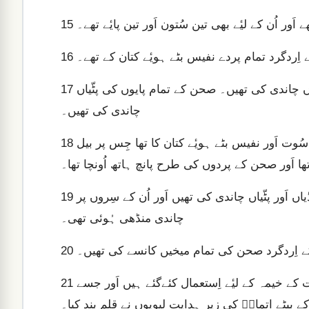
ر اُن کے لیٔے بھی تین سُتون اَور تین پایٔے تھے۔
15
 اِردگرد تمام پردے نفیس بٹے ہویٔے کتان کے تھے۔
16
اُن بَلّیوں کے لیٔے پایٔے کانسے کے تھے۔ بَلّیوں پر کنڈیاں اَور پٹّیاں چاندی کی تھیں۔ صحن کے تمام پایوں کی پٹّیاں
17
چاندی کی تھیں۔
صحن کے دروازہ کے لیٔے پردے نیلے، اَرغوانی اَور سُرخ رنگ کے سُوت اَور نفیس بٹے ہویٔے کتان کا تھا جِس پر بیل
18
تھا اَور صحن کے پردوں کی طرح پانچ ہاتھ اُونچا تھا۔
اَور اُس کے لیٔے چار بَلّیاں اَور کانسے کے چار پایٔے تھے۔ اُن کی کنڈیاں اَور پٹّیاں چاندی کی تھیں اَور اُن کے سِروں پر
19
چاندی منڈھی ہُوئی تھی۔
 کے اِردگرد صحن کی تمام میخیں کانسے کی تھیں۔
20
یہ ہیں اُس سامان کے اعدادوشمار جو مَسکن اَور شہادت کے خیمہ کے لیٔے اِستعمال کئےگئے ہیں اَور جسے
21
 بیٹے اِتمارؔ کی زیرِ ہدایت لیویوں نے قلم بند کیا۔