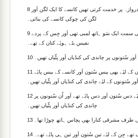
اَور اُنہُوں نے اُن عورتوں کے فرمانوں سے جو خیمہ اِجتماع کے دروازہ پر خدمت کرتی تھیں کانسے کا ایک لگن اَور
8
لگن کی چوکی کانسے کی بنائی۔
پھر اُنہُوں نے مَسکن کے لیٔے ایک صحن بنایا جِس کی جُنوبی سمت ایک سَو ہاتھ لمبی تھی اَور جِس کے پردے
9
نفیس بٹے ہویٔے کتان کے تھے۔
اَور سُتونوں پر چاندی کی کنڈیاں اَور پٹّیاں تھیں۔
10
اَور شمالی سمت بھی ایک سَو ہاتھ لمبی اَور اُس کے پردوں کے لیٔے بھی بیس سُتون اَور کانسے کے بیس پایٔے
11
َور سُتونوں کے لیٔے چاندی کی کنڈیاں اَور پٹّیاں تھیں۔
اَور مغربی کنارا پچاس ہاتھ چوڑا تھا جِس کے پردوں کے لیٔے دس سُتون اَور دس پایٔے تھے اَور اُن سُتونوں پر
12
چاندی کی کنڈیاں اَور پٹّیاں تھیں۔
کی طرف مشرقی کنارا بھی پچاس ہاتھ چوڑا تھا۔
13
ھے جِن کے لیٔے تین سُتون اَور تین ہی پایٔے تھے۔
14