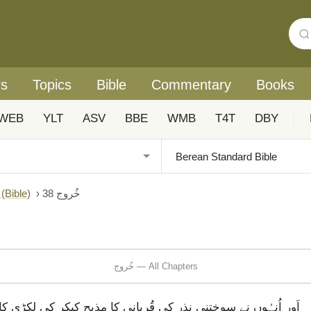
rs
Topics
Bible
Commentary
Books
WEB
YLT
ASV
BBE
WMB
T4T
DBY
|
خُروج 38
›
Urdu: Biblica® آزادانہ اردو ہم عصر ترجمہ (ible
خُروج — All Chapters