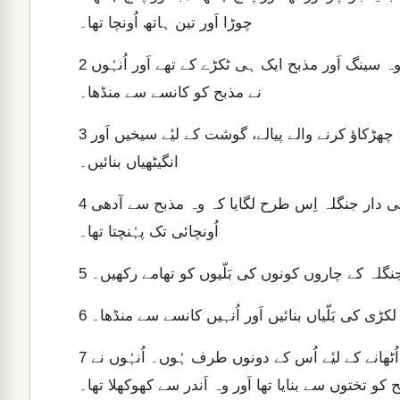
چوڑا اَور تین ہاتھ اُونچا تھا۔
اَور اُنہُوں نے اُس کے چاروں کونوں پر ایک ایک سینگ بنایا اَور وہ سینگ اَور مذبح ایک ہی ٹکڑے کے تھے اَور اُنہُوں
2
نے مذبح کو کانسے سے منڈھا۔
اَور اُنہُوں نے اُس کے تمام ظروف کانسے کے یعنی دیگیں، بیلچے، چھڑکاؤ کرنے والے پیالے، گوشت کے لیٔے سیخیں اَور
3
انگیٹھیاں بنائیں۔
اَور اُنہُوں نے مذبح کے لیٔے اُس کنارے کے نیچے کانسے کا جالی دار جنگلہ اِس طرح لگایا کہ وہ مذبح سے آدھی
4
اُونچائی تک پہُنچتا تھا۔
 جنگلہ کے چاروں کونوں کی بَلّیوں کو تھامے رکھیں۔
5
 لکڑی کی بَلّیاں بنائیں اَور اُنہیں کانسے سے منڈھا۔
6
اَور اُنہُوں نے اُن بَلّیوں کو اُن کڑوں میں ڈالا تاکہ وہ مذبح کو اُٹھانے کے لیٔے اُس کے دونوں طرف ہُوں۔ اُنہُوں نے
7
 کو تختوں سے بنایا تھا اَور وہ اَندر سے کھوکھلا تھا۔