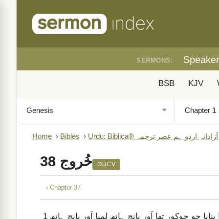
Speake
SERMONS:
BSB
KJV
B)
›
Bibles
›
Home
خُروج 38
OUCV
‹ Chapter 37
اَور اُنہُوں نے سوختنی نذر کی قُربانی کا مذبح کیکر کی لکڑی کا بنایا جو چوکور تھا اَور پانچ ہاتھ لمبا اَور پانچ ہاتھ
1