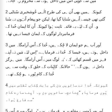
میں سے کویٔی اُس میں داخل ہونے سے محروم رہ جائے۔
کیونکہ ہمیں بھی اُن ہی کی طرح الٰہی خُوشخبری سُنایٔی
2
گئی تھی جَیسے اُنہیں سُنایا گیا تھا، لیکن جو پیغام اُنہُوں نے سُنا
وہ اُن کے لیٔے بے فائدہ ثابت ہُوا کیونکہ اُن کا ایمان خُدا کے
فرمانبردار لوگوں کے ایمان جَیسا نہیں تھا۔
اَور اَب ہم جو ایمان لا چُکے ہیں، خُدا کے اُس آرامگاہ میں
3
داخل ہوتے ہیں، جَیسا کہ خُدا نے فرمایاہے، “اِس لیٔے مَیں نے اَپنے
قہر میں قَسم کھائی کہ، ‘یہ لوگ میرے اُس آرامگاہ میں ہرگز
داخل نہ ہوں گے۔’ " حالانکہ کایِٔنات کے خلق کے وقت سے ہی
خُدا کے کام پُورے ہو چُکے تھے۔
کیونکہ خُدا نے ساتویں دِن کی بابت کِتاب مُقدّس میں
4
یُوں فرمایا، “چنانچہ ساتویں دِن وہ اَپنے سارے کام
سے فارغ ہُوا۔"
اَور پھر دُوسرے مقام پر وہ فرماتے ہیں، “یہ لوگ میری اُس
5