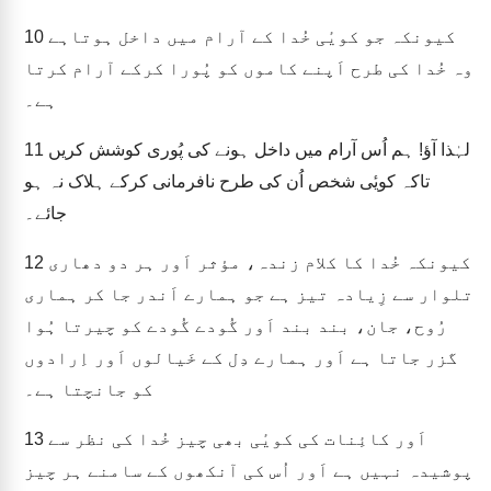
کیونکہ جو کویٔی خُدا کے آرام میں داخل ہوتاہے
10
وہ خُدا کی طرح اَپنے کاموں کو پُورا کرکے آرام کرتا
ہے۔
لہٰذا آؤ! ہم اُس آرام میں داخل ہونے کی پُوری کوشش کریں
11
تاکہ کویٔی شخص اُن کی طرح نافرمانی کرکے ہلاک نہ ہو
جائے۔
کیونکہ خُدا کا کلام زندہ، مؤثر اَور ہر دو دھاری
12
تلوار سے زِیادہ تیز ہے جو ہمارے اَندر جا کر ہماری
رُوح، جان، بند بند اَور گُودے گُودے کو چیرتا ہُوا
گزر جاتا ہے اَور ہمارے دِل کے خَیالوں اَور اِرادوں
کو جانچتا ہے۔
اَور کائِنات کی کویٔی بھی چیز خُدا کی نظر سے
13
پوشیدہ نہیں ہے اَور اُس کی آنکھوں کے سامنے ہر چیز