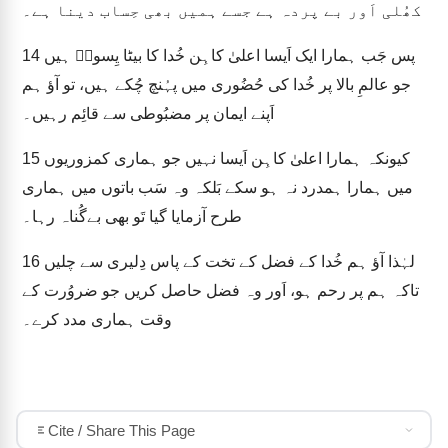
کھُلی اَور بے پردہ ہے جسے ہمیں بھی حِساب دینا ہے۔
پس جَب ہمارا ایک اَیسا اعلیٰ کاہِن خُدا کا بیٹا یِسوعؔ ہیں
14
جو عالمِ بالا پر خُدا کی حُضُوری میں پہُنچ چُکے ہیں، تو آؤ ہم
اَپنے ایمان پر مضبُوطی سے قائِم رہیں۔
کیونکہ ہمارا اعلیٰ کاہِن اَیسا نہیں جو ہماری کمزوریوں
15
میں ہمارا ہمدرد نہ ہو سکے بَلکہ وہ سَب باتوں میں ہماری
طرح آزمایا گیا تَو بھی بےگُناہ رہا۔
لہٰذا آؤ ہم خُدا کے فضل کے تخت کے پاس دِلیری سے چلیں
16
تاکہ ہم پر رحم ہو، اَور وہ فضل حاصل کریں جو ضروُرت کے
وقت ہماری مدد کرے۔
Cite / Share This Page