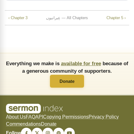
Chapter 5 ›
عِبرانیوں — All Chapters
‹ Chapter 3
Everything we make is
available for free
because of
a generous community of supporters.
Donate
About Us
FAQ
API
Copying Permissions
Privacy Policy
Commendations
Donate
Follow