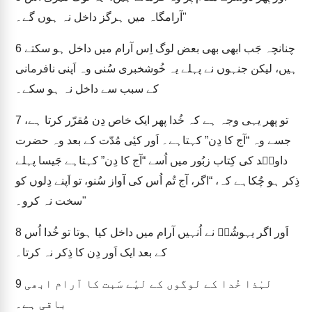
آرامگاہ میں ہرگز داخل نہ ہوں گے۔"
چنانچہ جَب ابھی بھی بعض لوگ اِس آرام میں داخل ہو سکتے
6
ہیں، لیکن جنہوں نے پہلے یہ خُوشخبری سُنی وہ اَپنی نافرمانی
کے سبب سے داخل نہ ہو سکے۔
تو پھر یہی وجہ ہے کہ خُدا پھر ایک خاص دِن مُقرّر کرتا ہے،
7
جسے وہ “آج کا دِن” کہتاہے۔ اَور کیٔی مُدّت کے بعد وہ حضرت
داویؔد کی کِتاب زبُور میں اُسے “آج کا دِن” کہتاہے جَیسا پہلے
ذِکر ہو چُکاہے کہ، “اگر، آج تُم اُس کی آواز سُنو، تو اَپنے دِلوں کو
سخت نہ کرو۔"
اَور اگر یہوشُعؔ نے اُنہیں آرام میں داخل کیا ہوتا تو خُدا اُس
8
کے بعد ایک اَور دِن کا ذِکر نہ کرتا۔
لہٰذا خُدا کے لوگوں کے لیٔے سَبت کا آرام ابھی
9
باقی ہے۔