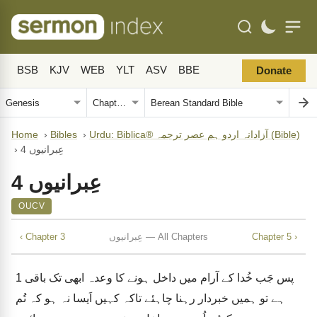
BSB
KJV
WEB
YLT
ASV
BBE
Donate
Urdu: Biblica® آزادانہ اردو ہم عصر ترجمہ (Bible)
›
Bibles
›
Home
عِبرانیوں 4
›
عِبرانیوں 4
OUCV
Chapter 5 ›
عِبرانیوں — All Chapters
‹ Chapter 3
پس جَب خُدا کے آرام میں داخل ہونے کا وعدہ ابھی تک باقی
1
ہے تو ہمیں خبردار رہنا چاہئے تاکہ کہیں اَیسا نہ ہو کہ تُم