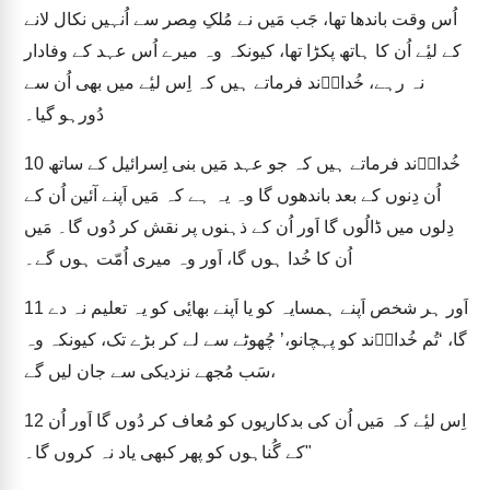
اُس وقت باندھا تھا، جَب مَیں نے مُلکِ مِصر سے اُنہیں نکال لانے
کے لیٔے اُن کا ہاتھ پکڑا تھا، کیونکہ وہ میرے اُس عہد کے وفادار
نہ رہے، خُداوؔند فرماتے ہیں کہ اِس لیٔے میں بھی اُن سے
دُورہو گیا۔
خُداوؔند فرماتے ہیں کہ جو عہد مَیں بنی اِسرائیل کے ساتھ
10
اُن دِنوں کے بعد باندھوں گا وہ یہ ہے کہ مَیں اَپنے آئین اُن کے
دِلوں میں ڈالُوں گا اَور اُن کے ذہنوں پر نقش کر دُوں گا۔ مَیں
اُن کا خُدا ہوں گا، اَور وہ میری اُمّت ہوں گے۔
اَور ہر شخص اَپنے ہمسایہ کو یا اَپنے بھایٔی کو یہ تعلیم نہ دے
11
گا، ‘تُم خُداوؔند کو پہچانو،’ چُھوٹے سے لے کر بڑے تک، کیونکہ وہ
سَب مُجھے نزدیکی سے جان لیں گے،
اِس لیٔے کہ مَیں اُن کی بدکاریوں کو مُعاف کر دُوں گا اَور اُن
12
کے گُناہوں کو پھر کبھی یاد نہ کروں گا۔"