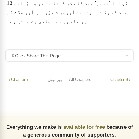
جَب خُدا “نئے،” عہد کا ذِکر کرتا ہے تو وہ پُرانے
13
عہد کو ردّ کر دیتاہے اَورجو شَے پُرانی اَور مُدّت کی
ہو جاتی ہے وہ جلدی مِٹ جاتی ہے۔
Cite / Share This Page
Chapter 9 ›
عِبرانیوں — All Chapters
‹ Chapter 7
Everything we make is
available for free
because of
a generous community of supporters.