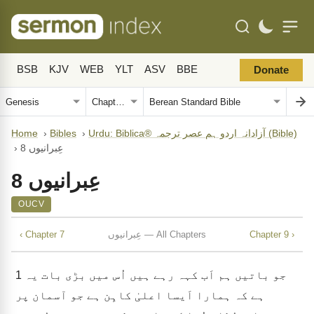
BSB
KJV
WEB
YLT
ASV
BBE
Donate
Urdu: Biblica® آزادانہ اردو ہم عصر ترجمہ (Bible)
›
Bibles
›
Home
عِبرانیوں 8
›
عِبرانیوں 8
OUCV
Chapter 9 ›
عِبرانیوں — All Chapters
‹ Chapter 7
جو باتیں ہم اَب کہہ رہے ہیں اُس میں بڑی بات یہ
1
ہے کہ ہمارا اَیسا اعلیٰ کاہِن ہے جو آسمان پر