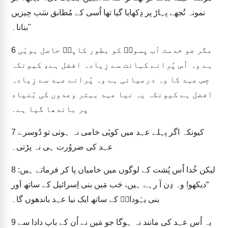
نمونہ تُجھے پہاڑ پر دِکھایا گیا تھا اُسی کے مُطابق سَب چیزیں
بنانا۔"
مگر جو خدمت اَب یِسوعؔ کو بطور کاہِنؔ حاصل ہویٔی
6
ہے وہ اُس پُرانے کہانت سے زِیادہ افضل ہے، کیونکہ
جِس عہد کا وہ درمیانی ہے وہ پُرانے عہد سے زِیادہ
افضل ہے کیونکہ یہ نیا عہد بہتر وعدوں کی بُنیاد
پر باندھا گیا ہے۔
کیونکہ اگر پہلے عہد میں کویٔی خامی نہ ہوتی تو دُوسرے
7
عہد کی ضروُرت ہی نہ پڑتی۔
لیکن خُدا اُس پُشت کے لوگوں میں خامیاں پا کر فرماتے ہیں:
8
“دیکھو! وہ دِن آ رہے ہیں، جَب مَیں بنی اِسرائیل کے ساتھ اَور
بنی یہُوداہؔ کے ساتھ ایک نیا عہد باندھوں گا۔
یہ اُس عہد کی مانند نہ ہوگا جو مَیں نے اُن کے باپ دادا سے
9