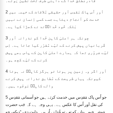
قادرمُطلق خُدا کے داہنی طرف تخت نشین ہُوئے۔
اَور اُس پاک مَقدِس اَور حقیقی مُلاقات کے خیمہ میں
2
خدمت کو اَنجام دیتاہے جسے کسی اِنسان نے نہیں
بَلکہ خُود خُداوؔند نے کھڑا کیا ہے۔
چونکہ ہر اعلیٰ کاہِن خُدا کو نذرانہ اَور
3
قُربانیاں پیش کرنے کے لیٔے مُقرّر کیا جاتا ہے۔ اِس
لیٔے ضروُری تھا کہ ہمارے اعلیٰ کاہِن کے پاس بھی پیش
کرنے کے لیٔے کچھ ہو۔
اَور اگر وہ زمین پر ہوتا تو ہرگز کاہِنؔ نہ ہوتا
4
کیونکہ یہاں شَریعت کے مُطابق نذرانہ پیش کرنے
والے کاہِنؔ مَوجُود ہیں۔
جو اُس پاک مَقدِس میں خدمت کرتے ہیں جو آسمانی مَقدِس
5
کی نقل اَور اُس کا عکس ہے۔ یہی وجہ ہے کہ جَب حضرت
مَوشہ خیمہ بنانے کو تھے تو خُدا نے اُنہیں ہدایت دی، “دیکھ، جو