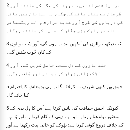
ہر ایک شخص آندھی سے بچنے کی جگہ کی مانند اَور
2
طُوفان سے پناہ پانے کی جگہ، یا بیابان میں پانی
کی دریاؤں کی طرح اَور شدید حرارت والے ریگستانی
مُلک میں ایک بڑی چٹّان کے سایہ کی مانند ہوگا۔
تَب دیکھنے والوں کی آنکھیں بند نہ ہوں گی، اَور سُننے والوں
3
کے کان خُوب سُنیں گے۔
جلد بازوں کے دِل سمجھ حاصل کریں گے، اَور
4
لڑکھڑاتی زبان کی روانی اَور صَاف ہوگی۔
احمق پھر کبھی شریف نہ کہلائے گا نہ ہی بدمعاش کا اِحترام
5
کیا جائے گا۔
کیونکہ احمق حماقت کی باتیں کرتا ہے، اُس کا دِل بدی کے
6
منصُوبے باندھتا رہتاہے: وہ بے دینی کے کام کرتا ہے اَور یَاہوِہ
کے خِلاف دروغ گوئی کرتا ہے؛ بھُوکے کو خالی پیٹ رکھتا ہے اَور