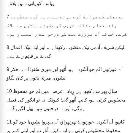
پیاسے کو پانی نہیں پلاتا۔
بدمعاش کے ضوابط بُرے ہوتے ہیں، وہ بُرے منصُوبے
7
باندھتا ہے تاکہ غریب کو جھُوٹی باتوں سے ہلاک
کرے، جَب کہ اُس ضروُرت مند کی درخواست راستباز ہو۔
لیکن شریف آدمی نیک منصُوبے رکھتا ہے، اَور اَپنے نیک اعمال
8
کی بنا پر قائِم رہتاہے۔
اَے عورتوں! تُم جو آسُودہ ہو، اُٹھو اَور میری سُنو؛ اَے بے فکر
9
بیٹیوں، میری باتوں پر کان لگاؤ!
سال بھر سے کچھ ہی زِیادہ عرصہ میں تُم جو محفوظ
10
محسُوس کرتی ہو، کانپ اُٹھو گی؛ کیونکہ نہ تو انگور کی فصل
ہوگی، اَور نہ درختوں میں پھل لگیں گے۔
کانپو، اَے آسُودہ عورتوں؛ تھرتھراؤ، اَے بےپروا بیٹیوں! خود کو
11
محفوظ محسُوس کرتی ہو اَپنے کپڑے اُتار دو اَور اَپنی کمر پر