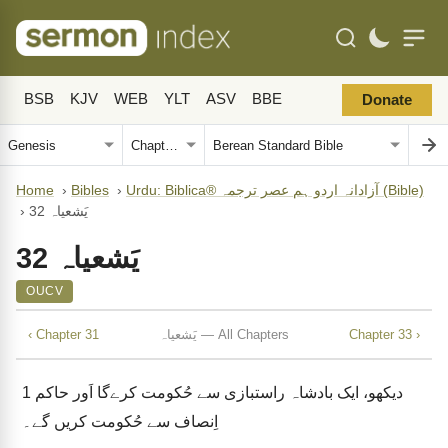
BSB
KJV
WEB
YLT
ASV
BBE
Donate
Urdu: Biblica® آزادانہ اردو ہم عصر ترجمہ (Bible)
›
Bibles
›
Home
یَشعیاہ 32
›
یَشعیاہ 32
OUCV
Chapter 33 ›
یَشعیاہ — All Chapters
‹ Chapter 31
دیکھو، ایک بادشاہ راستبازی سے حُکومت کرےگا اَور حاکم
1
اِنصاف سے حُکومت کریں گے۔