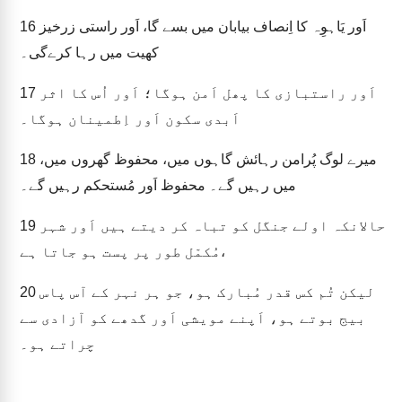
اَور یَاہوِہ کا اِنصاف بیابان میں بسے گا، اَور راستی زرخیز
16
کھیت میں رہا کرےگی۔
اَور راستبازی کا پھل اَمن ہوگا؛ اَور اُس کا اثر
17
اَبدی سکون اَور اِطمینان ہوگا۔
میرے لوگ پُرامن رہائش گاہوں میں، محفوظ گھروں میں،
18
میں رہیں گے۔ محفوظ اَور مُستحکم رہیں گے۔
حالانکہ اولے جنگل کو تباہ کر دیتے ہیں اَور شہر
19
مُکمّل طور پر پست ہو جاتا ہے،
لیکن تُم کس قدر مُبارک ہو، جو ہر نہر کے آس پاس
20
بیج بوتے ہو، اَپنے مویشی اَور گدھے کو آزادی سے
چراتے ہو۔