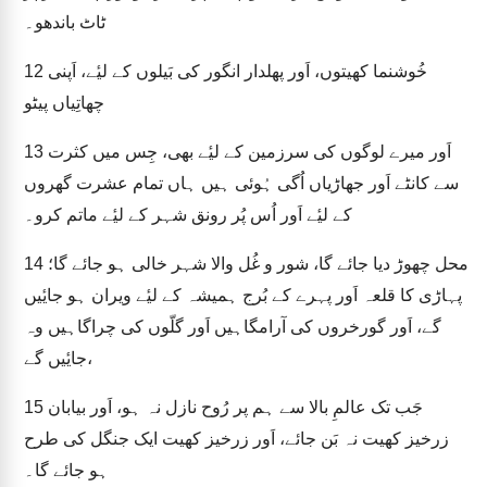
ٹاٹ باندھو۔
خُوشنما کھیتوں، اَور پھلدار انگور کی بَیلوں کے لیٔے، اَپنی
12
چھاتِیاں پیٹو
اَور میرے لوگوں کی سرزمین کے لیٔے بھی، جِس میں کثرت
13
سے کانٹے اَور جھاڑیاں اُگی ہُوئی ہیں ہاں تمام عشرت گھروں
کے لیٔے اَور اُس پُر رونق شہر کے لیٔے ماتم کرو۔
محل چھوڑ دیا جائے گا، شور و غُل والا شہر خالی ہو جائے گا؛
14
پہاڑی کا قلعہ اَور پہرے کے بُرج ہمیشہ کے لیٔے ویران ہو جایٔیں
گے، اَور گورخروں کی آرامگاہیں اَور گلّوں کی چراگاہیں وہ
جایٔیں گے،
جَب تک عالمِ بالا سے ہم پر رُوح نازل نہ ہو، اَور بیابان
15
زرخیز کھیت نہ بَن جائے، اَور زرخیز کھیت ایک جنگل کی طرح
ہو جائے گا۔