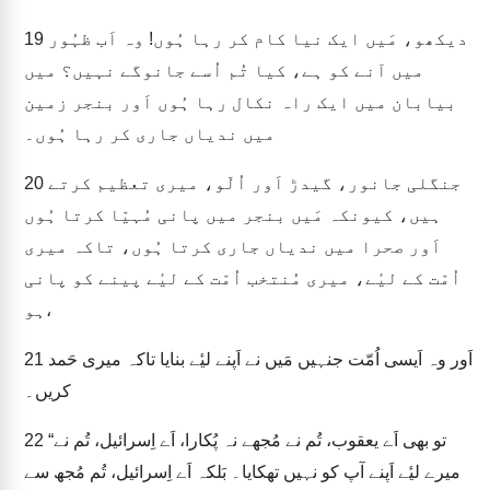
دیکھو، مَیں ایک نیا کام کر رہا ہُوں! وہ اَب ظہُور
19
میں آنے کو ہے، کیا تُم اُسے جانوگے نہیں؟ میں
بیابان میں ایک راہ نکال رہا ہُوں اَور بنجر زمین
میں ندیاں جاری کر رہا ہُوں۔
جنگلی جانور، گیدڑ اَور اُلّو، میری تعظیم کرتے
20
ہیں، کیونکہ مَیں بنجر میں پانی مُہیّا کرتا ہُوں
اَور صحرا میں ندیاں جاری کرتا ہُوں، تاکہ میری
اُمّت کے لیٔے، میری مُنتخب اُمّت کے لیٔے پینے کو پانی
ہو،
اَور وہ اَیسی اُمّت جنہیں مَیں نے اَپنے لیٔے بنایا تاکہ میری حَمد
21
کریں۔
“تو بھی اَے یعقوب، تُم نے مُجھے نہ پُکارا، اَے اِسرائیل، تُم نے
22
میرے لیٔے اَپنے آپ کو نہیں تھکایا۔ بَلکہ اَے اِسرائیل، تُم مُجھ سے