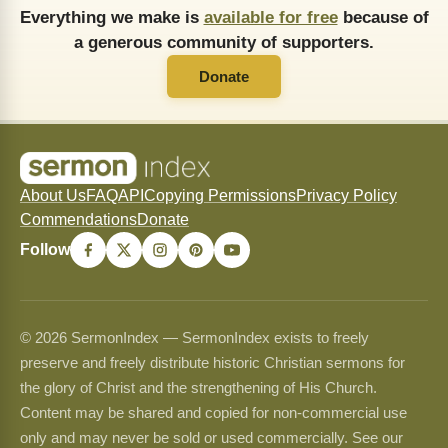
Everything we make is
available for free
because of
a generous community of supporters.
Donate
About Us
FAQ
API
Copying Permissions
Privacy Policy
Commendations
Donate
Follow
© 2026 SermonIndex — SermonIndex exists to freely
preserve and freely distribute historic Christian sermons for
the glory of Christ and the strengthening of His Church.
Content may be shared and copied for non-commercial use
only and may never be sold or used commercially. See our