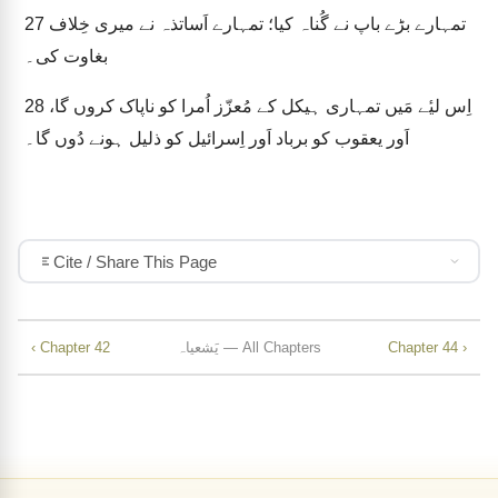
تمہارے بڑے باپ نے گُناہ کیا؛ تمہارے اَساتذہ نے میری خِلاف
27
بغاوت کی۔
اِس لیٔے مَیں تمہاری ہیکل کے مُعزّز اُمرا کو ناپاک کروں گا،
28
اَور یعقوب کو برباد اَور اِسرائیل کو ذلیل ہونے دُوں گا۔
Cite / Share This Page
Chapter 44 ›
یَشعیاہ — All Chapters
‹ Chapter 42