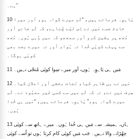
ہے۔"
یَاہوِہ فرماتے ہیں، “تُم میرے گواہ ہو، اَور میرا
10
خادِم جسے مَیں نے اِس لیٔے چُناہے، کہ تُم جانو اَور
مُجھ پر یقین کرو اَور سمجھو کہ میں وُہی ہُوں۔ مُجھ
سے پہلے کویٔی خُدا نہ ہُوا، اَور نہ میرے بعد بھی
کویٔی ہوگا۔
مَیں ہی یَاہوِہ ہُوں، اَور میرے سِوا کویٔی مُنجّی نہیں۔
11
مَیں نے ہی ظاہر کیا، نَجات بخشی اَور اعلان کیا۔
12
صِرف مَیں نے، نہ کہ تُم میں سے کسی غَیر معبُود نے۔ تُم
میرے گواہ ہو،” یَاہوِہ فرماتے ہیں، “مَیں ہی خُدا
ہُوں۔
ہاں، ہمیشہ سے مَیں ہی خُدا ہُوں۔ میرے ہاتھ سے کویٔی
13
چھُڑانے والا نہیں۔ جَب مَیں کویٔی کام کرتا ہُوں تو اُسے کویٔی