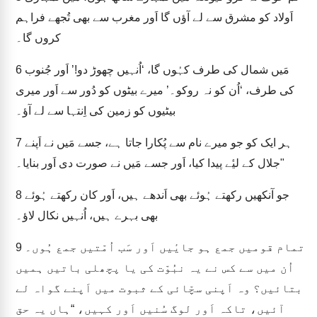
اَولاد کو مشرق سے لے آؤں گا اَور مغرب سے بھی تُجھے فراہم
کروں گا۔
مَیں شمال کی طرف کہُوں گا، ‘اُنہیں چھوڑ دو!’ اَور جُنوب
6
کی طرف، ‘اُن کو نہ روکو۔’ میرے بیٹوں کو دُور سے اَور میری
بیٹیوں کو زمین کی اِنتہا سے لے آؤ۔
ہر ایک کو جو میرے نام سے پُکارا جاتا ہے، جسے مَیں نے اَپنے
7
جلال کے لیٔے پیدا کیا، اَور جسے مَیں نے صورت دی اَور بنایا۔"
جو آنکھیں رکھتے ہُوئے بھی اَندھے ہیں، اَور کان رکھتے ہُوئے
8
بھی بہرے ہیں، اُنہیں نکال لاؤ۔
تمام قومیں جمع ہو جایٔیں اَور سَب اُمّتیں جمع ہُوں۔
9
اُن میں سے کس نے یہ نبُوّت کی یا پچھلی باتیں ہمیں
بتائیں؟ وہ اَپنی سچّائی کے ثبوت میں اَپنے گواہ لے
آئیں، تاکہ اَور لوگ سُنیں اَور کہیں، “ہاں یہ حق