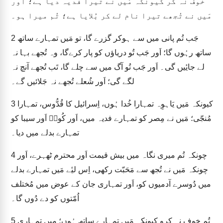
“خوف نہ کر کیونکہ مَیں نے تیرا فدیہ دیا ہے؛ اَور
مَیں نے تُجھے تیرا نام لے کر بُلایا ہے؛ تُم میرا ہو۔
جَب تُم پانی میں سے ہوکر گزرے گا، تو مَیں تمہارے ساتھ
2
ساتھ رہُوں گا؛ اَور جَب تُو دریاؤں کو پار کرےگا، وہ تُجھے بہا نہ
لے جایٔیں گی۔ اَور جَب تُو آگ میں سے چلے گا، تَب تُجھے آنچ نہ
لگے گی؛ اَور شُعلے تُجھے نہ جَلائیں گے۔
کیونکہ مَیں یَاہوِہ تمہارا خُدا ہُوں، اِسرائیل کا قُدُّوس، تمہارا
3
مُنجّی؛ مَیں نے مِصر کو تمہارے فدیہ میں، اَور کُوشؔ اَور سیبا کو
تمہارے بدلے میں دیا۔
چونکہ تُم میری نگاہ میں بیش قیمت اَور محترم ٹھہرے، اَور
4
چونکہ مَیں نے تُجھ سے مَحَبّت رکھی، اِس لیٔے مَیں تمہارے بدلے
میں دُوسرے آدمیوں کو، اَور تمہاری جان کے عوض میں مُختلف
اُمّتوں کو دے دُوں گا۔
تُم خوف نہ کرو کیونکہ مَیں تمہارے ساتھ ہُوں؛ میں تمہاری
5