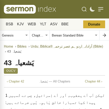
BSB
KJV
WEB
YLT
ASV
BBE
Donate
Urdu: Biblica® آزادانہ اردو ہم عصر ترجمہ (Bible)
›
Bibles
›
Home
یَشعیاہ 43
›
یَشعیاہ 43
OUCV
Chapter 44 ›
یَشعیاہ — All Chapters
‹ Chapter 42
لیکن اَب اَے یعقوب، اَور اَے اِسرائیل، جِس نے تُمہیں
1
پیدا کیا تمہارا خالق یَاہوِہ یُوں فرماتے ہیں: