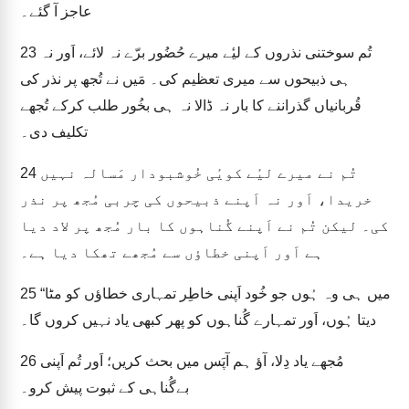
عاجز آ گئے۔
تُم سوختنی نذروں کے لیٔے میرے حُضُور برّے نہ لائے، اَور نہ
23
ہی ذبیحوں سے میری تعظیم کی۔ مَیں نے تُجھ پر نذر کی
قُربانیاں گذراننے کا بار نہ ڈالا نہ ہی بخُور طلب کرکے تُجھے
تکلیف دی۔
تُم نے میرے لیٔے کویٔی خُوشبودار مَسالہ نہیں
24
خریدا، اَور نہ اَپنے ذبیحوں کی چربی مُجھ پر نذر
کی۔ لیکن تُم نے اَپنے گُناہوں کا بار مُجھ پر لاد دیا
ہے اَور اَپنی خطاؤں سے مُجھے تھکا دیا ہے۔
“میں ہی وہ ہُوں جو خُود اَپنی خاطِر تمہاری خطاؤں کو مٹا
25
دیتا ہُوں، اَور تمہارے گُناہوں کو پھر کبھی یاد نہیں کروں گا۔
مُجھے یاد دِلا، آؤ ہم آپَس میں بحث کریں؛ اَور تُم اَپنی
26
بےگُناہی کے ثبوت پیش کرو۔