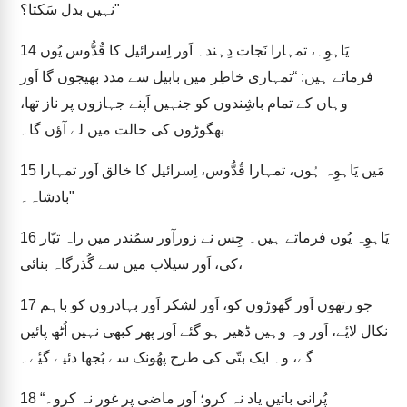
نہیں بدل سَکتا؟"
یَاہوِہ، تمہارا نَجات دِہندہ اَور اِسرائیل کا قُدُّوس یُوں
14
فرماتے ہیں: “تمہاری خاطِر میں بابیل سے مدد بھیجوں گا اَور
وہاں کے تمام باشِندوں کو جنہیں اَپنے جہازوں پر ناز تھا،
بھگوڑوں کی حالت میں لے آؤں گا۔
مَیں یَاہوِہ ہُوں، تمہارا قُدُّوس، اِسرائیل کا خالق اَور تمہارا
15
بادشاہ۔"
یَاہوِہ یُوں فرماتے ہیں۔ جِس نے زورآور سمُندر میں راہ تیّار
16
کی، اَور سیلاب میں سے گُذرگاہ بنائی،
جو رتھوں اَور گھوڑوں کو، اَور لشکر اَور بہادروں کو باہم
17
نکال لایٔے، اَور وہ وہیں ڈھیر ہو گئے اَور پھر کبھی نہیں اُٹھ پائیں
گے، وہ ایک بتّی کی طرح پھُونک سے بُجھا دئیے گیٔے۔
“پُرانی باتیں یاد نہ کرو؛ اَور ماضی پر غور نہ کرو۔
18