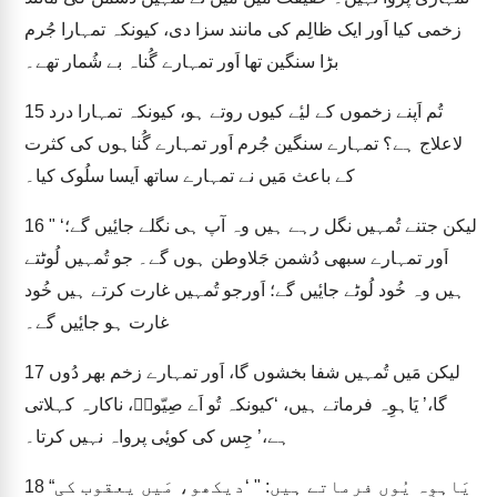
زخمی کیا اَور ایک ظالِم کی مانند سزا دی، کیونکہ تمہارا جُرم
بڑا سنگین تھا اَور تمہارے گُناہ بے شُمار تھے۔
تُم اَپنے زخموں کے لیٔے کیوں روتے ہو، کیونکہ تمہارا درد
15
لاعلاج ہے؟ تمہارے سنگین جُرم اَور تمہارے گُناہوں کی کثرت
کے باعث مَیں نے تمہارے ساتھ اَیسا سلُوک کیا۔
" ‘لیکن جتنے تُمہیں نگل رہے ہیں وہ آپ ہی نگلے جایٔیں گے؛
16
اَور تمہارے سبھی دُشمن جَلاوطن ہوں گے۔ جو تُمہیں لُوٹتے
ہیں وہ خُود لُوٹے جایٔیں گے؛ اَورجو تُمہیں غارت کرتے ہیں خُود
غارت ہو جایٔیں گے۔
لیکن مَیں تُمہیں شفا بخشوں گا، اَور تمہارے زخم بھر دُوں
17
گا،’ یَاہوِہ فرماتے ہیں، ‘کیونکہ تُو اَے صِیّونؔ، ناکارہ کہلاتی
ہے،’ جِس کی کویٔی پرواہ نہیں کرتا۔
“یَاہوِہ یُوں فرماتے ہیں: " ‘دیکھو، مَیں یعقوب کی
18