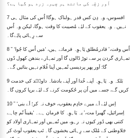
اَور زچّہ کی مانند ہر چہرہ زرد ہو گیا ہے؟
افسوس، وہ دِن کس قدر ہولناک ہوگا! اُس کی مثال ہی
7
نہیں۔ وہ یعقوب کے لیٔے مُصیبت کا وقت ہوگا، لیکن وہ اُس
سے رِہائی پایٔےگا۔
" ‘اُس وقت،’ قادرمُطلق یَاہوِہ فرماتے ہیں، ‘مَیں اُس کا جُوا
8
تمہاری گردن پر سے توڑ ڈالوں گا اَور تمہارے بندھن کھول دُوں
گا؛ اَور پھر پردیسی تُمہیں اَپنا غُلام نہیں بنائیں گے۔
بَلکہ وہ یَاہوِہ اَپنے خُدا اَور اَپنے بادشاہ داویؔد کی خدمت
9
کریں گے، جسے میں اُن پر حُکومت کرنے کے لیٔے برپا کروں گا۔
" ‘اِس لیٔے اَے میرے خادِم یعقوب، خوف نہ کر؛ اَے بنی
10
اِسرائیل، گھبرا مت،’ یہ یَاہوِہ کا فرمان ہے۔ ‘یقیناً تُم چاہے
کتنی بھی دُور کیوں نہ رہو، میں تُمہیں اَور تمہاری اَولاد کو
جَلاوطنی کے مُلک سے رِہائی بخشوں گا۔ تَب یعقوب لَوٹ کر