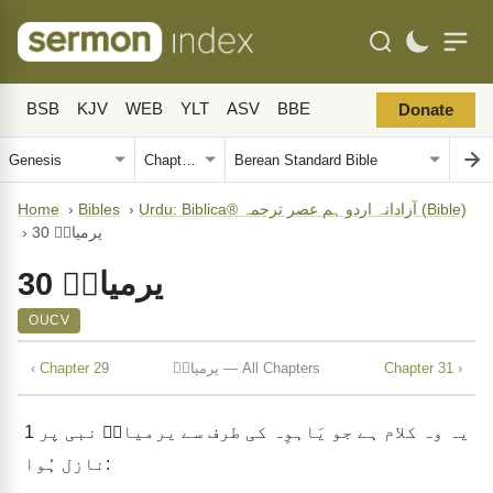
BSB
KJV
WEB
YLT
ASV
BBE
Donate
Urdu: Biblica® آزادانہ اردو ہم عصر ترجمہ (Bible)
›
Bibles
›
Home
یرمیاہؔ 30
›
یرمیاہؔ 30
OUCV
Chapter 31 ›
یرمیاہؔ — All Chapters
‹ Chapter 29
یہ وہ کلام ہے جو یَاہوِہ کی طرف سے یرمیاہؔ نبی پر
1
نازل ہُوا: