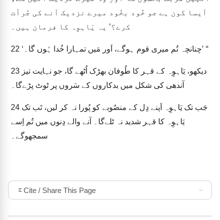
اَیسا کون ہے جو خُود بخُود میرے نزدیک آنے کی جُرأت
کرے؟’ یہ یَاہوِہ کا فرمان ہیں۔
‘چنانچہ تُم میری قوم ہوگے، اَور مَیں تمہارا خُدا ہُوں گا۔’ “
22
دیکھو، یَاہوِہ کے قہر کا طُوفان بھڑک اُٹھے گا، جو نہایت تیز
23
آندھی کی شکل میں بدکاروں کے سَروں پر ٹوٹ پڑےگا۔
جَب تک یَاہوِہ اَپنے دِل کے منصُوبے کو پُورا نہ کر لیں، تَب تک
24
یَاہوِہ کا قہر شدید نہ ٹلےگا۔ آنے والے دِنوں میں تُم اِسے
سمجھوگے۔
Cite / Share This Page