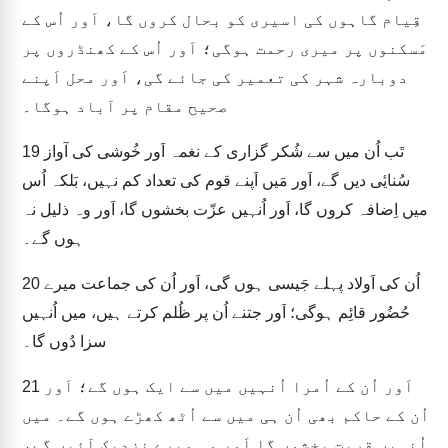
قِیام گاہوں کی اسیری کو بحال کروں گا، اَور اُس کے
مَسکنوں پر میری رحمت ہوگی؛ اَور اُس کے کھنڈروں پر
دوبارہ شہر کی تعمیر کی جائے گی، اَور محل اَپنے
صحیح مقام پر آباد ہوگا۔
تَب اُن میں سے شُکر گزاری کے نغمہ اَور خُوشی کی آواز
19
سُنایٔی دیں گے، اَور مَیں اَپنے قوم کی تعداد کم نہیں، بَلکہ اُس
میں اِضافہ کروں گا، اَور اُنہیں عزّت بخشوں گا، اَور وہ ذلیل نہ
ہوں گے۔
اُن کی اَولاد پہلے جَیسی ہوں گی، اَور اُن کی جماعت میرے
20
حُضُور قائِم ہوگی؛ اَور جتنے اُن پر ظُلم کرتے ہیں، میں اُنہیں
سزا دُوں گا۔
اَور اُن کے اُمرا اُنہیں میں سے ایک ہوں گے؛ اَور
21
اُن کے حاکم بھی اُن ہی میں سے اُٹھ کھڑے ہوں گے۔ میں
اُنہیں قربت بخشوں گا اَور وہ میرے نزدیک آئیں گے،