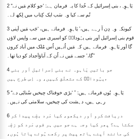
“یَاہوِہ، بنی اِسرائیل کے خُدا کا یہ فرمان ہے: ‘جو کلام مَیں نے
2
تُم سے کیا وہ سَب ایک کِتاب میں لِکھ لے۔
کیونکہ وہ دِن آ رہے ہیں،’ یَاہوِہ فرماتے ہیں، ‘جَب مَیں اَپنی
3
قوم بنی اِسرائیل اَور بنی یہُوداہؔ کو اسیری میں سے واپس لاؤں
گا اَور یَاہوِہ فرماتے ہیں کہ مَیں اُنہیں اُس مُلک میں آباد کروں
گا،’ جسے مَیں نے اُن کے آباؤاَجداد کو دیا تھا۔"
جو باتیں یَاہوِہ نے بنی اِسرائیل اَور بنی
4
یہُوداہؔ کے متعلّق کہیں، وہ اِس طرح ہیں،
“یَاہوِہ یُوں فرماتے ہیں: " ‘بڑی خوفناک چیخیں سُنایٔی دے
5
رہی ہیں، دہشت کی چیخیں، سلامتی کی نہیں۔
دریافت کرو اَور دیکھو، کیا مَرد بچّے پیدا کر
6
سکتا ہے؟ پھر کیا وجہ ہے جو میں ہر قوی مَرد کو زچّہ
کی مانند اَپنے ہاتھ پیٹ پر رکھے ہُوئے پاتا ہُوں،