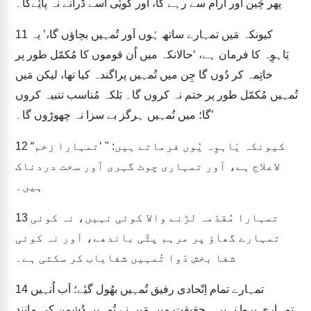
پھر چَین اَور آرام سے رہے گا، اَور کویٔی اُسے ڈرانے نہ پایٔےگا۔
کیونکہ مَیں تمہارے ساتھ ہُوں اَور تُمہیں بچاؤں گا،’ یہ
11
یَاہوِہ کا فرمان ہے، ‘حالانکہ میں اُن قوموں کا مُکمّل طور پر
خاتِمہ کر دُوں گا جِن میں تُمہیں پراگندہ کیا تھا، لیکن مَیں
تُمہیں مُکمّل طور پر ختم نہ کروں گا۔ بَلکہ مُناسب تنبیہ کروں
گا؛ میں تُمہیں ہرگز بے سزا نہ چھوڑوں گا۔’
“کیونکہ یَاہوِہ یُوں فرماتے ہیں: " ‘تمہارا زخم
12
لاعلاج ہے، اَور تمہاری چوٹ گہری اَور سخت دردناک
ہیں۔
تمہارا مُقدّمہ لڑنے والا کوئی نہیں، نہ کوئی
13
تمہارے گھاؤ پر مرہم پٹّی باندھے، اَور نہ کوئی
شفا بخش دَوا تُمہیں شفایاب کر سکتی ہے۔
تمہارے تمام اِتّحادی رفیق تُمہیں بھُول گیٔے؛ اَب اُنہیں
14
تمہاری پروا نہیں۔ حقیقت میں مَیں نے تُمہیں دُشمن کی مانند