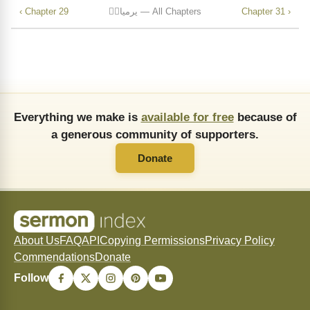
Chapter 31 ›
یرمیاہؔ — All Chapters
‹ Chapter 29
Everything we make is
available for free
because of
a generous community of supporters.
Donate
About Us
FAQ
API
Copying Permissions
Privacy Policy
Commendations
Donate
Follow