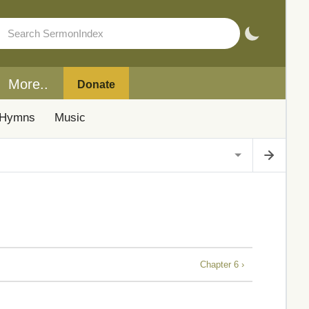
More..
Donate
Hymns
Music
Chapter 6 ›