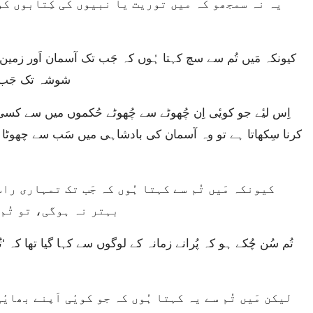
شوشہ تک جَب تک
کرنا سِکھاتا ہے تو وہ آسمان کی بادشاہی میں سَب سے چھوٹا کہلا
بہتر نہ ہوگی، تو تُم