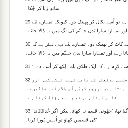
ساتھ زنا کر چُکا۔
اِس لیٔے اگر تمہاری داہنی آنکھ تمہارے لیٔے ٹھوکر کا باعث بنتی ہے تو اُسے نکال کر پھینک دو۔ کیونکہ تمہارے لیٔے
29
ور تمہارا سارا بَدن جہنّم کی آگ میں نہ ڈالا جائے۔
اَور اگر تمہارا داہنا ہاتھ تمہارے لیٔے ٹھوکر کا باعث ہو تو، اُسے کاٹ کر پھینک دو۔ تمہارے لیٔے یہی بہتر ہے کہ
30
 رہے اَور تمہارا سارا بَدن جہنّم میں نہ ڈالا جائے۔
31
لیکن مَیں تُم سے کہتا ہُوں کہ جو کویٔی اَپنی بیوی کو جنسی بدفعلی کے باعث نہیں لیکن کسی اَور
32
نتا ہے، اَورجو کویٔی اُس طلاق شُدہ خاتُون سے
شادی کرتا ہے، تو وہ بھی زنا کرتا ہے۔
“اَور تُم یہ بھی سُن چُکے ہو کہ پُرانے زمانہ کے لوگوں سے کہا گیا تھا، ‘جھُوٹی قَسم نہ کھانا، لیکن اگر خُداوؔند
33
کی قَسمیں کھاؤ تو اُنہیں پُورا کرنا۔’