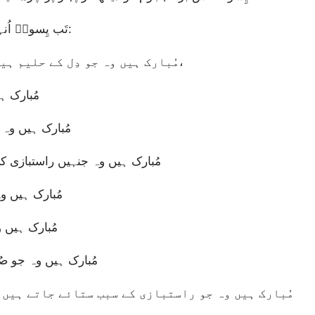
تَب یِسوعؔ اُنہیں تعلیم دینے لگے۔ مُبارک بادِیاں یِسوعؔ نے فرمایا:
“مُبارک ہیں وہ جو دِل کے حلیم ہیں، کیونکہ آسمان کی بادشاہی اُن ہی کی ہے،
مُبارک ہ
مُبارک ہیں وہ 
مُبارک ہیں وہ جنہیں راستبازی کی
مُبارک ہیں وہ
مُبارک ہیں و
مُبارک ہیں وہ جو صُل
مُبارک ہیں وہ جو راستبازی کے سبب ستائے جاتے ہیں،