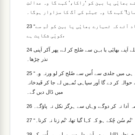
ے بھایٔی یا بہن کو ‘راکا،’ کہے گا وہ عدالتِ
سان!’ کہے گا وہ جہنّم کی آگ کا سزاوار ہوگا۔
“چنانچہ، اگر قُربان گاہ پر نذر چڑھاتے وقت تُمہیں یاد آئے کہ تمہارے بھایٔی یا بہن کو تُم سے
23
کویٔی شکایت ہے،
تو اَپنی نذر وہیں قُربان گاہ کے سامنے چھوڑ دے اَور جا کر پہلے اَپنے بھایٔی یا بہن سے صُلح کر لے، پھر آکر اَپنی
24
نذر چڑھا۔
“اگر تمہارا دُشمن تُمہیں عدالت میں لے جا رہا ہو تو راستے ہی میں جلدی سے اُس سے صُلح کر لو ورنہ وہ
25
حوالہ کر دے گا اَور سپاہی تُمہیں لے جا کر قَیدخانہ
میں ڈال دیں گے۔
ہ اَدا نہ کر دوگے، وہاں سے ہرگز نکل نہ پاؤگے۔
26
“تُم سُن چُکے ہو کہ کہا گیا تھا، ‘تُم زنا نہ کرنا۔’
27
لیکن مَیں تُم سے کہتا ہُوں کہ جو کویٔی کسی خاتُون پر بُری نظر ڈالتا ہے وہ اَپنے دِل میں پہلے ہی اُس کے
28