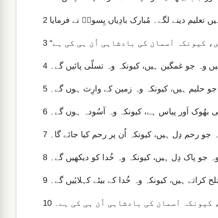
2
3
یں وہ جو غمگین ہیں، کیونکہ وہ تسلّی پائیں گے۔
4
جو حلیم ہیں، کیونکہ وہ زمین کے وارِث ہوں گے۔
5
 بھُوک اَور پیاس ہے، کیونکہ وہ آسُودہ ہوں گے۔
6
 جو رحم دِل ہیں، کیونکہ اُن پر رحم کیا جائے گا۔
7
ہ جو پاک دِل ہیں، کیونکہ وہ خُدا کو دیکھیں گے۔
8
ح کراتے ہیں، کیونکہ وہ خُدا کے بیٹے کہلایٔیں گے۔
9
 کیونکہ آسمان کی بادشاہی اُن ہی کی ہے۔
10