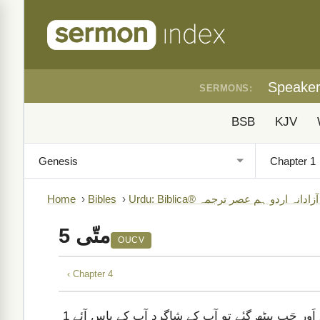
Speake
SERMONS:
BSB
KJV
B)
›
Bibles
›
Home
متّی 5
OUCV
‹ Chapter 4
اَور جَب بیٹھ گیٔے تو آپ کے شاگرد آپ کے پاس آئے
1