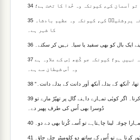
ہ تو آسمان کی، کیونکہ وہ خُدا کا تخت ہے؛
34
اَور نہ زمین کی، کیونکہ وہ اُس کے پاؤں کی چوکی ہے؛ نہ یروشلیمؔ کی، کیونکہ وہ عظیم بادشاہ
35
کا شہر ہے۔
 اَپنے ایک بال کو بھی سفید یا سیاہ نہیں کر سکتے۔
36
چنانچہ تمہارا کلام ‘ہاں’ کی جگہ ہاں اَور ‘نہیں’ کی جگہ نہیں ہو؛ کیونکہ جو کُچھ اِس کے علاوہ ہے
37
وہ اُس شیطان سے ہے۔
38
لیکن مَیں تُم سے کہتا ہُوں کہ بُرے اِنسان کا مُقابلہ ہی مت کرنا۔ اگر کویٔی تمہارے داہنے گال پر تھپّڑ مارے تو
39
دُوسرا بھی اُس کی طرف پھیر دے۔
تمہارا چوغہ لینا چاہتاہے تو اُسے کُرتا بھی دے دو۔
40
بُور کرتا ہے تو اُس کے ساتھ دو کِلومیٹر چلے جاؤ۔
41