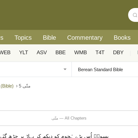
rs
Topics
Bible
Commentary
Books
WEB
YLT
ASV
BBE
WMB
T4T
DBY
|
متّی 5
›
Urdu: Biblica® آزادانہ اردو ہم عصر ترجمہ (ible
متّی — All Chapters
یِسوعؔ اُس بڑے ہُجوم کو دیکھ کر پہاڑ پر چڑھ گیٔے 