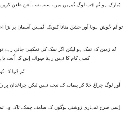
کسی کام کا نہیں رہتا سِوائے اِس کہ اُسے باہر
“تُم دُنیا کے