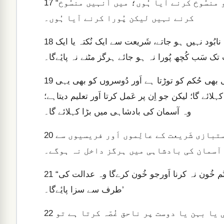
“یہ نہ سمجھو کہ میں توریت یا نبیوں کی کِتابوں کو منسُوخ کرنے آیا ہُوں؛ میں اُنہیں منسُوخ
17
کرنے نہیں لیکن پُورا کرنے آیا ہُوں۔
کیونکہ مَیں تُم سے سچ کہتا ہُوں کہ جَب تک آسمان اَور زمین نابُود نہیں ہو جاتے، شَریعت سے ایک نُکتہ یا ایک
18
 سَب کُچھ پُورا نہ ہو جائے ہرگز مٹنے نہ پایٔےگا۔
اِس لیٔے جو کویٔی اِن چُھوٹے سے چُھوٹے حُکموں میں سے کسی بھی حُکم کو توڑتا ہے اَور دُوسروں کو بھی یہی
19
ئے گا؛ لیکن جو اِن پر عَمل کرتا اَور تعلیم دیتاہے؛
وہ آسمان کی بادشاہی میں بڑا کہلائے گا۔
کیونکہ مَیں تُم سے کہتا ہُوں کہ جَب تک تمہاری راستبازی شَریعت کے عالِموں اَور فریسیوں سے
20
 آسمان کی بادشاہی میں ہرگز داخل نہ ہوگے۔
“تُم سُن چُکے ہو کہ پُرانے زمانہ کے لوگوں سے کہا گیا تھا کہ ‘تُم خُون نہ کرنا اَورجو خُون کرےگا وہ عدالت کی
21
طرف سے سزا پایٔےگا۔’
لیکن مَیں تُم سے یہ کہتا ہُوں کہ جو کویٔی اَپنے بھایٔی یا بہن یا دوست پر ناحق غُصّہ کرتا ہے تو
22