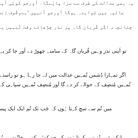
وہ بھی عدالت کی طرف سے سزا پایٔےگا۔ اَورجو کویٔی اَپن
عالیہ میں جَوابدہ ہوگا اَورجو اُنہیں ‘بےوقُوف اِن
تُمہیں مُنصِف کے حوالے کر دے گا اَور مُنصِف تُمہیں سپاہی کے 
میں تُم سے سچ کہتا ہُوں کہ جَب تک تُم ایک ایک پیس