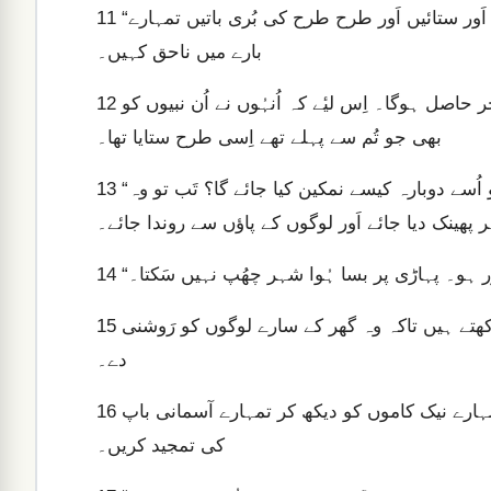
“مُبارک ہو تُم جَب لوگ تُمہیں میرے سبب سے لَعن طَعن کریں اَور ستائیں اَور طرح طرح کی بُری باتیں تمہارے
11
بارے میں ناحق کہیں۔
تو تُم خُوش ہونا اَور جَشن منانا کیونکہ تُمہیں آسمان پر بڑا اجر حاصل ہوگا۔ اِس لیٔے کہ اُنہُوں نے اُن نبیوں کو
12
بھی جو تُم سے پہلے تھے اِسی طرح ستایا تھا۔
“تُم زمین کے نمک ہو لیکن اگر نمک کی نمکینی جاتی رہے تو اُسے دوبارہ کیسے نمکین کیا جائے گا؟ تَب تو وہ
13
 پھینک دیا جائے اَور لوگوں کے پاؤں سے روندا جائے۔
 نُور ہو۔ پہاڑی پر بسا ہُوا شہر چھُپ نہیں سَکتا۔
14
اَور لوگ چراغ جَلا کر پیمانے کے نیچے نہیں لیکن چراغدان پر رکھتے ہیں تاکہ وہ گھر کے سارے لوگوں کو رَوشنی
15
دے۔
اِسی طرح تمہاری رَوشنی لوگوں کے سامنے چمکے تاکہ وہ تمہارے نیک کاموں کو دیکھ کر تمہارے آسمانی باپ
16
کی تمجید کریں۔