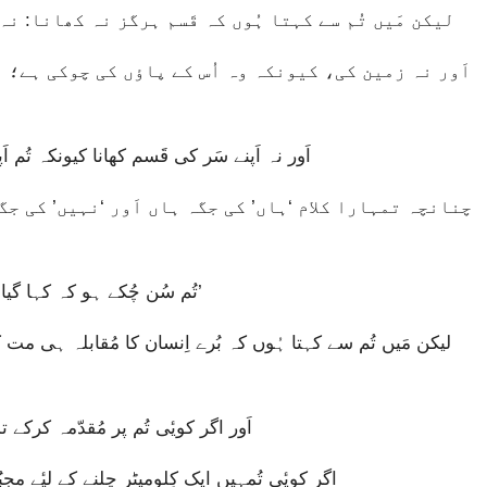
لیکن مَیں تُم سے کہتا ہُوں کہ قَسم ہرگز نہ کھانا: ن
اَور نہ اَپنے سَر کی قَسم کھانا کیونکہ تُم
“تُم سُن چُکے ہو کہ کہا گیا تھا، ‘آنکھ کے بدلے آنکھ اَور دانت کے بدلے دانت۔’
اَور اگر کویٔی تُم پر مُقدّمہ کرکے 
اگر کویٔی تُمہیں ایک کِلومیٹر چلنے کے لیٔے مج