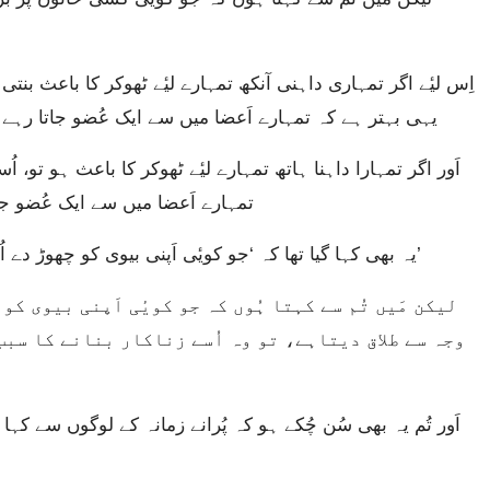
یہی بہتر ہے کہ تمہارے اَعضا میں سے ایک عُضو جاتا رہے اَ
تمہارے اَعضا میں سے ایک عُضو جاتا
“یہ بھی کہا گیا تھا کہ ‘جو کویٔی اَپنی بیوی کو چھوڑ دے اُسے لازِم ہے کہ ایک طلاق نامہ لِکھ کر اُسے دے۔’
وجہ سے طلاق دیتاہے، تو وہ اُسے زناکار بنانے کا سبب ب