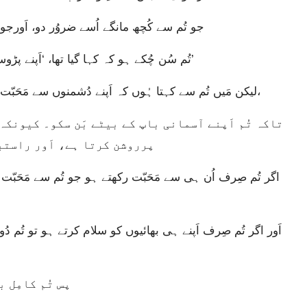
جو تُم سے کُچھ مانگے اُسے ضروُر دو، اَورج
“تُم سُن چُکے ہو کہ کہا گیا تھا، ‘اَپنے پڑوسی سے مَحَبّت رکھو اَور اَپنے دُشمن سے عداوت۔’
لیکن مَیں تُم سے کہتا ہُوں کہ اَپنے دُشمنوں سے مَحَبّت رکھو اَورجو تُمہیں ستاتے ہیں اُن کے لیٔے دعا کرو،
پرروشن کرتا ہے، اَور راستب
پس تُم کامِل 