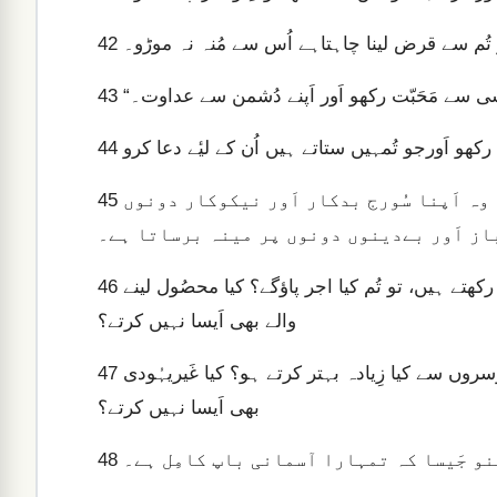
و تُم سے قرض لینا چاہتاہے اُس سے مُنہ نہ موڑو۔
42
43
44
تاکہ تُم اَپنے آسمانی باپ کے بیٹے بَن سکو۔ کیونکہ وہ اَپنا سُورج بدکار اَور نیکوکار دونوں
45
از اَور بےدینوں دونوں پر مینہ برساتا ہے۔
اگر تُم صِرف اُن ہی سے مَحَبّت رکھتے ہو جو تُم سے مَحَبّت رکھتے ہیں، تو تُم کیا اجر پاؤگے؟ کیا محصُول لینے
46
والے بھی اَیسا نہیں کرتے؟
اَور اگر تُم صِرف اَپنے ہی بھائیوں کو سلام کرتے ہو تو تُم دُوسروں سے کیا زِیادہ بہتر کرتے ہو؟ کیا غَیریہُودی
47
بھی اَیسا نہیں کرتے؟
بنو جَیسا کہ تمہارا آسمانی باپ کامِل ہے۔
48