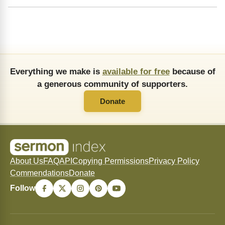
Everything we make is
available for free
because of
a generous community of supporters.
Donate
About Us
FAQ
API
Copying Permissions
Privacy Policy
Commendations
Donate
Follow