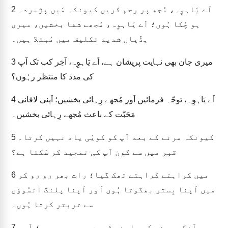
2
اَے یَاہوِہ، مُجھ پر رحم کریں کیونکہ مَیں پژمردہ
ہو چُکا ہُوں؛ اَے یَاہوِہ، مُجھے شفا بخشیں، میری
ہڈّیاں شدید تکلیف میں مُبتلا ہیں۔
3
میری جان بھی نہایت پریشان ہے، اَے یَاہوِہ، آخِر کب تک آپ
کی مدد کا منتظر رہُوں؟
4
اَے یَاہوِہ، توجّہ فرمائیں اَور مُجھے رِہائی بخشیں؛ اَپنی لافانی
مَحَبّت کے باعث مُجھے رِہائی بخشیں۔
5
کیونکہ مرنے کے بعد آپ کو کویٔی یاد نہیں کرتا۔
قبر میں سے کون آپ کی تمجید کر سَکتا ہے؟
6
میں کراہتے کراہتے تھک گیا؛ رات بھر رو رو کر
میں اَپنا بِستر بھگوتا ہُوں اَور اَپنا پلنگ آنسُوؤں
سے تربتر کرتا ہُوں۔
7
میری آنکھیں غم کے مارے پژمردہ ہو رہی ہیں؛ اَور