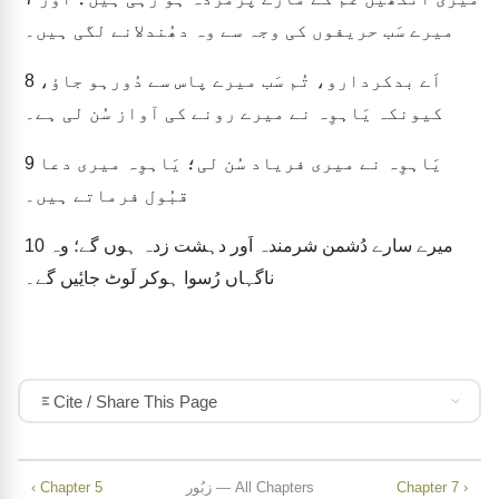
میرے سَب حریفوں کی وجہ سے وہ دھُندلانے لگی ہیں۔
8
اَے بدکردارو، تُم سَب میرے پاس سے دُورہو جاؤ،
کیونکہ یَاہوِہ نے میرے رونے کی آواز سُن لی ہے۔
9
یَاہوِہ نے میری فریاد سُن لی؛ یَاہوِہ میری دعا
قبُول فرماتے ہیں۔
10
میرے سارے دُشمن شرمندہ اَور دہشت زدہ ہوں گے؛ وہ
ناگہاں رُسوا ہوکر لَوٹ جایٔیں گے۔
Cite / Share This Page
‹ Chapter 5
زبُور — All Chapters
Chapter 7 ›