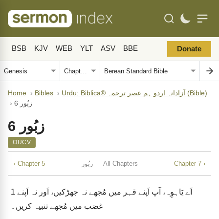
BSB
KJV
WEB
YLT
ASV
BBE
Donate
Home
›
Bibles
›
Urdu: Biblica® آزادانہ اردو ہم عصر ترجمہ (Bible)
›
زبُور 6
زبُور 6
OUCV
‹ Chapter 5
زبُور — All Chapters
Chapter 7 ›
1
اَے یَاہوِہ، آپ اَپنے قہر میں مُجھے نہ جھڑکیں، اَور نہ اَپنے
غضب میں مُجھے تنبیہ کریں۔