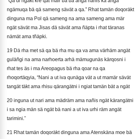
“Qa di ngäkt kre qat mair bä ba anga nañis ka anga
ngämuqa bä qä sameng sävät a qa.” Rhat tamän doqoräkt
dinguna ma Pol qä sameng na ama sameng ama mär
ngät sävät ma Jisas dä sävät ama ñäpta i rhat täranas
nämät ama tñäpki.
19
Dä rha met sä qa bä rha mu qa va ama värhäm angät
guläñgi na ama narhoerta arhä mämugunäs kärqosni i
rhat tes äs i ma Areopagus bä rha qoar na qa
rhoqortäqyia, “Nani a ut iva qunäga vät a ut mamär sävät
tangät täkt ama rhisu qärangätni i ngiat tamän bät a ngät
20
inguna ut nari ama mädräm ama nañis ngät kärangätni
i sa ngia män sä ngät bä nani a ut iva urhi räm angät
tarimini."
21
Rhat tamän doqoräkt dinguna ama Atenskäna moe bä