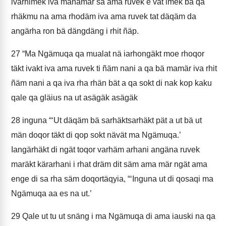
ivärhimek iva mänamär sa ama ruvek e vät imek bä qa
rhäkmu na ama rhodäm iva ama ruvek tat däqäm da
angärha ron bä dängdäng i rhit ñäp.
27
“Ma Ngämuqa qa mualat nä iarhongäkt moe rhoqor
täkt ivakt iva ama ruvek ti ñäm nani a qa bä mamär iva rhit
ñäm nani a qa iva rha rhän bät a qa sokt di nak kop kaku
qale qa gläius na ut asägäk asägäk
28
inguna “‘Ut däqäm bä sarhäktsarhäkt pät a ut bä ut
män doqor täkt di qop sokt nävät ma Ngämuqa.’
Iangärhäkt di ngät toqor varhäm arhani angäna ruvek
maräkt kärarhani i rhat dräm dit säm ama mär ngät ama
enge di sa rha säm doqortäqyia, “‘Inguna ut di qosaqi ma
Ngämuqa aa es na ut.’
29
Qale ut tu ut snäng i ma Ngämuqa di ama iauski na qa