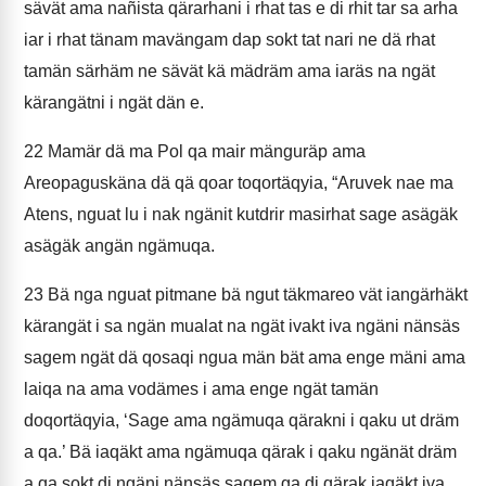
sävät ama nañista qärarhani i rhat tas e di rhit tar sa arha
iar i rhat tänam mavängam dap sokt tat nari ne dä rhat
tamän särhäm ne sävät kä mädräm ama iaräs na ngät
kärangätni i ngät dän e.
22
Mamär dä ma Pol qa mair mänguräp ama
Areopaguskäna dä qä qoar toqortäqyia, “Aruvek nae ma
Atens, nguat lu i nak ngänit kutdrir masirhat sage asägäk
asägäk angän ngämuqa.
23
Bä nga nguat pitmane bä ngut täkmareo vät iangärhäkt
kärangät i sa ngän mualat na ngät ivakt iva ngäni nänsäs
sagem ngät dä qosaqi ngua män bät ama enge mäni ama
laiqa na ama vodämes i ama enge ngät tamän
doqortäqyia, ‘Sage ama ngämuqa qärakni i qaku ut dräm
a qa.’ Bä iaqäkt ama ngämuqa qärak i qaku ngänät dräm
a qa sokt di ngäni nänsäs sagem ga di qärak iaqäkt iva