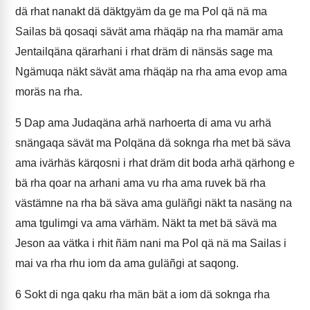
dä rhat nanakt dä däktgyäm da ge ma Pol qä nä ma
Sailas bä qosaqi sävät ama rhäqäp na rha mamär ama
Jentailqäna qärarhani i rhat dräm di nänsäs sage ma
Ngämuqa näkt sävät ama rhäqäp na rha ama evop ama
moräs na rha.
5
Dap ama Judaqäna arhä narhoerta di ama vu arhä
snängaqa sävät ma Polqäna dä soknga rha met bä säva
ama ivärhäs kärqosni i rhat dräm dit boda arhä qärhong e
bä rha qoar na arhani ama vu rha ama ruvek bä rha
västämne na rha bä säva ama guläñgi näkt ta nasäng na
ama tgulimgi va ama värhäm. Näkt ta met bä sävä ma
Jeson aa vätka i rhit ñäm nani ma Pol qä nä ma Sailas i
mai va rha rhu iom da ama guläñgi at saqong.
6
Sokt di nga qaku rha män bät a iom dä soknga rha