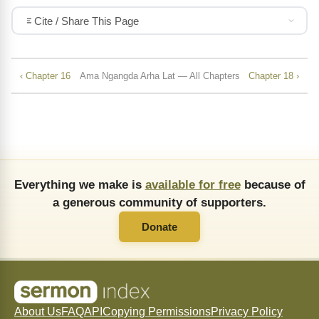
Cite / Share This Page
‹ Chapter 16
Ama Ngangda Arha Lat — All Chapters
Chapter 18 ›
Everything we make is
available for free
because of
a generous community of supporters.
Donate
About Us
FAQ
API
Copying Permissions
Privacy Policy