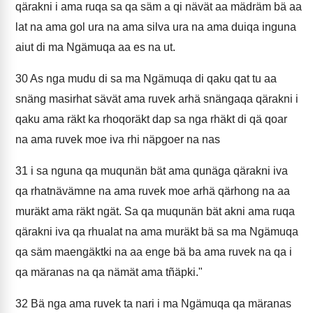
qärakni i ama ruqa sa qa säm a qi nävät aa mädräm bä aa
lat na ama gol ura na ama silva ura na ama duiqa inguna
aiut di ma Ngämuqa aa es na ut.
30
As nga mudu di sa ma Ngämuqa di qaku qat tu aa
snäng masirhat sävät ama ruvek arhä snängaqa qärakni i
qaku ama räkt ka rhoqoräkt dap sa nga rhäkt di qä qoar
na ama ruvek moe iva rhi näpgoer na nas
31
i sa nguna qa muqunän bät ama qunäga qärakni iva
qa rhatnävämne na ama ruvek moe arhä qärhong na aa
muräkt ama räkt ngät. Sa qa muqunän bät akni ama ruqa
qärakni iva qa rhualat na ama muräkt bä sa ma Ngämuqa
qa säm maengäktki na aa enge bä ba ama ruvek na qa i
qa märanas na qa nämät ama tñäpki."
32
Bä nga ama ruvek ta nari i ma Ngämuqa qa märanas