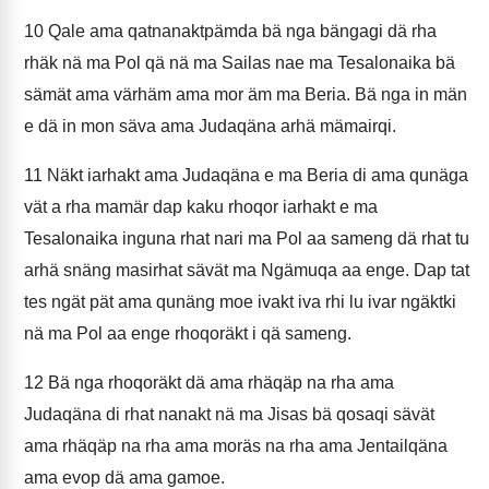
10
Qale ama qatnanaktpämda bä nga bängagi dä rha
rhäk nä ma Pol qä nä ma Sailas nae ma Tesalonaika bä
sämät ama värhäm ama mor äm ma Beria. Bä nga in män
e dä in mon säva ama Judaqäna arhä mämairqi.
11
Näkt iarhakt ama Judaqäna e ma Beria di ama qunäga
vät a rha mamär dap kaku rhoqor iarhakt e ma
Tesalonaika inguna rhat nari ma Pol aa sameng dä rhat tu
arhä snäng masirhat sävät ma Ngämuqa aa enge. Dap tat
tes ngät pät ama qunäng moe ivakt iva rhi lu ivar ngäktki
nä ma Pol aa enge rhoqoräkt i qä sameng.
12
Bä nga rhoqoräkt dä ama rhäqäp na rha ama
Judaqäna di rhat nanakt nä ma Jisas bä qosaqi sävät
ama rhäqäp na rha ama moräs na rha ama Jentailqäna
ama evop dä ama gamoe.