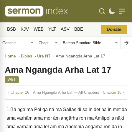
BSB
KJV
WEB
YLT
ASV
BBE
Donate
Home
›
Bibles
›
Ura NT
›
Ama Ngangda Arha Lat 17
Ama Ngangda Arha Lat 17
WBT
‹ Chapter 16
Ama Ngangda Arha Lat — All Chapters
Chapter 18 ›
1
Bä nga ma Pol qä nä ma Sailas di sa in det bä in met da
ama värhäm ama mor äm angärha ron ma Amfipolis näkt
ama värhäm ama lel äm ma Apolonia angärha ron dä in