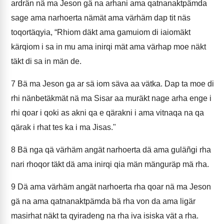
ardrän nä ma Jeson gä na arhani ama qatnanaktpämda
sage ama narhoerta nämät ama värhäm dap tit näs
toqortäqyia, “Rhiom däkt ama gamuiom di iaiomäkt
kärqiom i sa in mu ama inirqi mät ama värhap moe näkt
täkt di sa in män de.
7
Bä ma Jeson ga ar sä iom säva aa vätka. Dap ta moe di
rhi nänbetäkmät nä ma Sisar aa muräkt nage arha enge i
rhi qoar i qoki as akni qa e qärakni i ama vitnaqa na qa
qärak i rhat tes ka i ma Jisas."
8
Bä nga qä värhäm angät narhoerta dä ama guläñgi rha
nari rhoqor täkt dä ama inirqi qia män mänguräp mä rha.
9
Dä ama värhäm angät narhoerta rha qoar nä ma Jeson
gä na ama qatnanaktpämda bä rha von da ama ligär
masirhat näkt ta qyiradeng na rha iva isiska vät a rha.