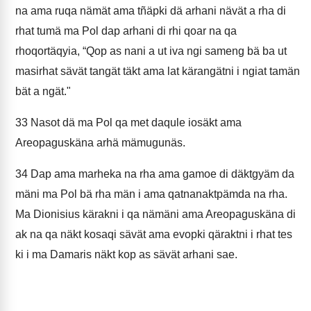
na ama ruqa nämät ama tñäpki dä arhani nävät a rha di
rhat tumä ma Pol dap arhani di rhi qoar na qa
rhoqortäqyia, “Qop as nani a ut iva ngi sameng bä ba ut
masirhat sävät tangät täkt ama lat kärangätni i ngiat tamän
bät a ngät."
33
Nasot dä ma Pol qa met daqule iosäkt ama
Areopaguskäna arhä mämugunäs.
34
Dap ama marheka na rha ama gamoe di däktgyäm da
mäni ma Pol bä rha män i ama qatnanaktpämda na rha.
Ma Dionisius kärakni i qa nämäni ama Areopaguskäna di
ak na qa näkt kosaqi sävät ama evopki qäraktni i rhat tes
ki i ma Damaris näkt kop as sävät arhani sae.