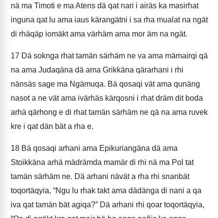
nä ma Timoti e ma Atens dä qat nari i airäs ka masirhat
inguna qat lu ama iaus kärangätni i sa rha mualat na ngät
di rhäqäp iomäkt ama värhäm ama mor äm na ngät.
17
Dä soknga rhat tamän särhäm ne va ama mämairqi qä
na ama Judaqäna dä ama Grikkäna qärarhani i rhi
nänsäs sage ma Ngämuqa. Bä qosaqi vät ama qunäng
nasot a ne vät ama ivärhäs kärqosni i rhat dräm dit boda
arhä qärhong e di rhat tamän särhäm ne qä na ama ruvek
kre i qat dän bät a rha e.
18
Bä qosaqi arhani ama Epikuriangäna dä ama
Stoikkäna arhä mädrämda mamär di rhi nä ma Pol tat
tamän särhäm ne. Dä arhani nävät a rha rhi snanbät
toqortäqyia, “Ngu lu rhak takt ama dädänga di nani a qa
iva qat tamän bät agiqa?” Dä arhani rhi qoar toqortäqyia,