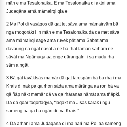
män e ma Tesalonaika. E ma Tesalonaika di aktni ama
Judaqäna arhä mämairqi qia e.
2
Ma Pol di vasägos dä qat tet säva ama mämairväm bä
nga rhoqoräkt i in män e ma Tesalonaika dä qa met säva
ama mämairqi sage ama ruvek pät ama Sabat ama
dävaung na ngät nasot a ne bä rhat tamän särhäm ne
sävät ma Ngämuqa aa enge qärangätni i sa mudu rha
säm a ngät.
3
Bä qät täväktsäs mamär dä qat tarespäm bä ba rha i ma
Krais di nak pa qa rhon säda ama märänga aa ron bä va
qä ñäp näkt mamär dä va qa rhäranas nämät ama tñäpki.
Bä qä qoar toqortäqyia, “Iaqäkt ma Jisas kärak i ngu
sameng na qa ba ngän di ma Krais."
4
Dä arhani ama Judaqäna di rha nari ma Pol aa sameng