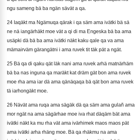
ngu sameng bä ba ngän sävät a qa.
24
Iaqäkt ma Ngämuqa qärak i qa säm ama ivätki bä sä
ne nä iangärhäkt moe vät a qi di ma Engeska bä ba ama
usäpki dä bä ba ama ivätki näkt kaku qale qa va ama
mämairväm gärangätni i ama ruvek tit täk pät a ngät.
25
Bä qa di qaku qät läk nani ama ruvek arhä matnärhäm
bä ba nas inguna qa maräkt kat dräm gät bon ama ruvek
moe rha ama iar dä ama qänäqaqa bä qät bon ama ruvek
tä iarhongäkt moe.
26
Nävät ama ruqa ama sägäk dä qa säm ama gulañ ama
mor ngät na ama sägärhae moe iva rhat däqäm bät ama
ivätki näkt ka mu rha vät ama ivärhimek maos maos pät
ama ivätki arha rhäng moe. Bä qa rhäkmu na ama