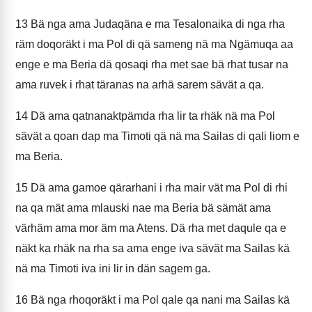
13
Bä nga ama Judaqäna e ma Tesalonaika di nga rha
räm doqoräkt i ma Pol di qä sameng nä ma Ngämuqa aa
enge e ma Beria dä qosaqi rha met sae bä rhat tusar na
ama ruvek i rhat täranas na arhä sarem sävät a qa.
14
Dä ama qatnanaktpämda rha lir ta rhäk nä ma Pol
sävät a qoan dap ma Timoti qä nä ma Sailas di qali liom e
ma Beria.
15
Dä ama gamoe qärarhani i rha mair vät ma Pol di rhi
na qa mät ama mlauski nae ma Beria bä sämät ama
värhäm ama mor äm ma Atens. Dä rha met daqule qa e
näkt ka rhäk na rha sa ama enge iva sävät ma Sailas kä
nä ma Timoti iva ini lir in dän sagem ga.
16
Bä nga rhoqoräkt i ma Pol qale qa nani ma Sailas kä