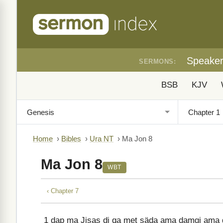
Speake
SERMONS:
BSB
KJV
Home
›
Bibles
›
Ura NT
›
Ma Jon 8
Ma Jon 8
WBT
‹ Chapter 7
1
dap ma Jisas di qa met säda ama damgi ama g