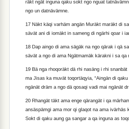
räkt ngät inguna qaku sokt ngo nguat tatnäväm
ngo un datnävämne.
17
Näkt käqi varhäm angän Muräkt maräkt di sa
sävät ani di iomäkt in sameng di ngärhi qoar i ia
18
Dap aingo di ama sägäk na ngo qärak i qä sa
sävät a ngo di ama Ngätmamäk kärakni i sa qa 
19
Bä nga rhoqoräkt dä rhi nasäng i rhi snanbät
ma Jisas ka muvät toqortäqyia, “Aingän di qak
ngänät dräm a ngo dä qosaqi vadi mai ngänät 
20
Rhangät täkt ama enge qärangät i qa märhamä
ansäspämgi ama mor qi glaqot na ama ivärhäs kä
Sokt di qaku aung ga sangar a qa inguna as to