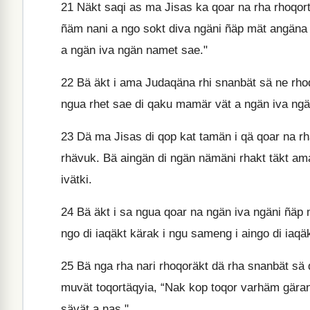
21
Näkt saqi as ma Jisas ka qoar na rha rhoqort
ñäm nani a ngo sokt diva ngäni ñäp mät angäna 
a ngän iva ngän namet sae."
22
Bä äkt i ama Judaqäna rhi snanbät sä ne rhoq
ngua rhet sae di qaku mamär vät a ngän iva ng
23
Dä ma Jisas di qop kat tamän i qä qoar na rh
rhävuk. Bä aingän di ngän nämäni rhakt täkt am
ivätki.
24
Bä äkt i sa ngua qoar na ngän iva ngäni ñäp 
ngo di iaqäkt kärak i ngu sameng i aingo di iaqä
25
Bä nga rha nari rhoqoräkt dä rha snanbät sä 
muvät toqortäqyia, “Nak kop toqor varhäm gära
sävät a nas."