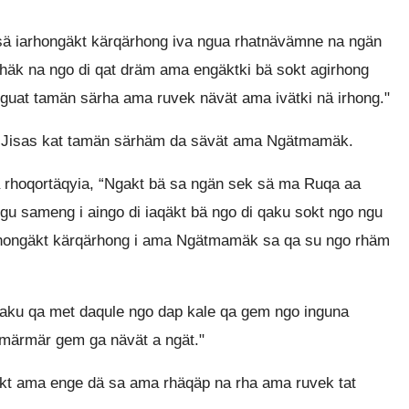
sä iarhongäkt kärqärhong iva ngua rhatnävämne na ngän
 rhäk na ngo di qat dräm ama engäktki bä sokt agirhong
nguat tamän särha ama ruvek nävät ama ivätki nä irhong."
ma Jisas kat tamän särhäm da sävät ama Ngätmamäk.
 rhoqortäqyia, “Ngakt bä sa ngän sek sä ma Ruqa aa
ngu sameng i aingo di iaqäkt bä ngo di qaku sokt ngo ngu
arhongäkt kärqärhong i ama Ngätmamäk sa qa su ngo rhäm
 qaku qa met daqule ngo dap kale qa gem ngo inguna
i märmär gem ga nävät a ngät."
äkt ama enge dä sa ama rhäqäp na rha ama ruvek tat