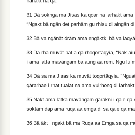
nanakt na qa.
31
Dä soknga ma Jisas ka qoar nä iarhakt ama J
“Ngakt bä ngän det parhäm gu rhisu di aingän 
32
Bä va ngänät dräm ama engäktki bä va iaqyäk
33
Dä rha muvät pät a qa rhoqortäqyia, “Nak aiu
i ama latta mavängam ba aung aa rem. Ngu lu män
34
Dä sa ma Jisas ka muvät toqortäqyia, “Ngua
qärarhae i rhat tualat na ama vuirhong di iarhak
35
Näkt ama latka mavängam gärakni i qale qa 
soktäm dap ama ruqa aa emga di sa qale qa ma
36
Bä äkt i ngakt bä ma Ruqa aa Emga sa qa mui