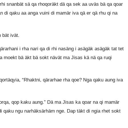
 rhi snanbät sä qa rhoqoräkt dä qa sek aa uväs bä qa qoar
n di qaku aa anga vuini di mamär iva qä er qä rhu qi na
bät ivät.
arhani i rha nari qa di rhi nasäng i asägäk asägäk tat tet
 moekt bä äkt bä sokt nävät ma Jisas kä nä qa ruqi
qortäqyia, “Rhaktni, qärarhae rha qoe? Nga qaku aung iva
Morqa, qop kaku aung.” Dä ma Jisas ka qoar na qi mamär
di qaku ngu narhäksärhäm nge. Dap täkt di ngia rhet sokt