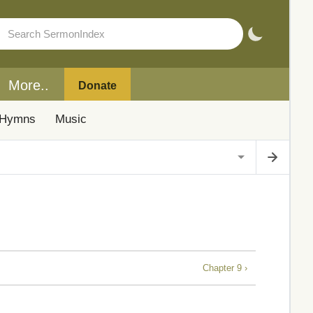
More..
Donate
Hymns
Music
Chapter 9 ›