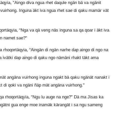
äqyia, “Aingo diva ngua rhet daqule ngän bä va ngänit
vuirhong. Inguna äkt iva ngua rhet sae di qaku mamär vät
ortäqyia, “Nga va qä veng näs inguna sa qa qoar i äkt iva
än namet sae?"
a rhoqortäqyia, “Aingän di ngän narhe dap aingo di ngo na
a ivätki dap aingo di qaku ngo nämäni rhakt täkt ama
mät angäna vuirhong inguna ngakt bä qaku ngänät nanakt i
kt di qoki va ngäni ñäp mät angäna vuirhong."
qa rhoqortäqyia, “Ngu lu auge na nge?” Dä ma Jisas ka
ngätni gua enge moe inamäk kärangät i sa ngu sameng