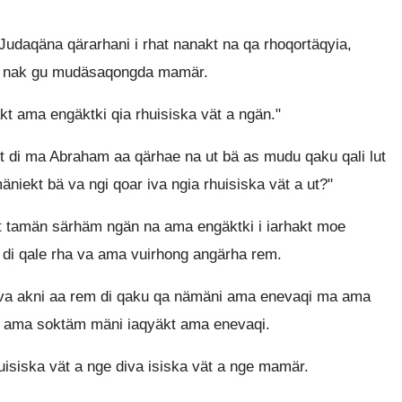
udaqäna qärarhani i rhat nanakt na qa rhoqortäqyia,
di nak gu mudäsaqongda mamär.
t ama engäktki qia rhuisiska vät a ngän."
t di ma Abraham aa qärhae na ut bä as mudu qaku qali lut
iekt bä va ngi qoar iva ngia rhuisiska vät a ut?"
t tamän särhäm ngän na ama engäktki i iarhakt moe
t di qale rha va ama vuirhong angärha rem.
va akni aa rem di qaku qa nämäni ama enevaqi ma ama
 ama soktäm mäni iaqyäkt ama enevaqi.
siska vät a nge diva isiska vät a nge mamär.