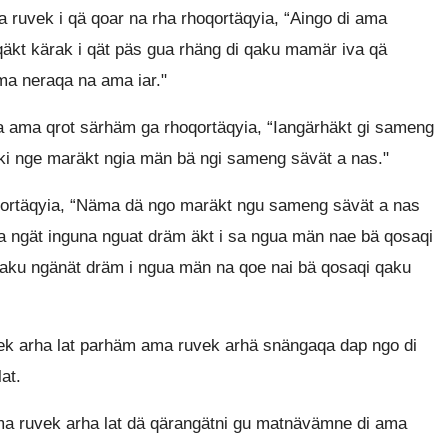
uvek i qä qoar na rha rhoqortäqyia, “Aingo di ama
qäkt kärak i qät päs gua rhäng di qaku mamär iva qä
ma neraqa na ama iar."
ama qrot särhäm ga rhoqortäqyia, “Iangärhäkt gi sameng
oki nge maräkt ngia män bä ngi sameng sävät a nas."
qortäqyia, “Näma dä ngo maräkt ngu sameng sävät a nas
a ngät inguna nguat dräm äkt i sa ngua män nae bä qosaqi
qaku ngänät dräm i ngua män na qoe nai bä qosaqi qaku
k arha lat parhäm ama ruvek arhä snängaqa dap ngo di
at.
ma ruvek arha lat dä qärangätni gu matnävämne di ama