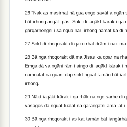
26
“Nak as masirhat nä gua enge sävät a ngän 
bät irhong angät tpäs. Sokt di iaqäkt kärak i qa
gärqärhongni i sa ngua nari irhong nämät ka di 
27
Sokt di rhoqoräkt di qaku rhat dräm i nak 
28
Bä nga rhoqoräkt dä ma Jisas ka qoar na rha
Emga dä va ngäni räm i aingo di iaqäkt kärak i 
namualat nä guani dap sokt nguat tamän bät i
irhong.
29
Näkt iaqäkt kärak i qa rhäk na ngo sarhe di
vasägos dä nguat tualat nä qärangätni ama lat 
30
Bä nga rhoqoräkt i as kat tamän bät iangärh