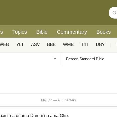
rs
Topics
Bible
Commentary
Books
WEB
YLT
ASV
BBE
WMB
T4T
DBY
|
Ma Jon — All Chapters
aini na qi ama Damgi na ama Olip.