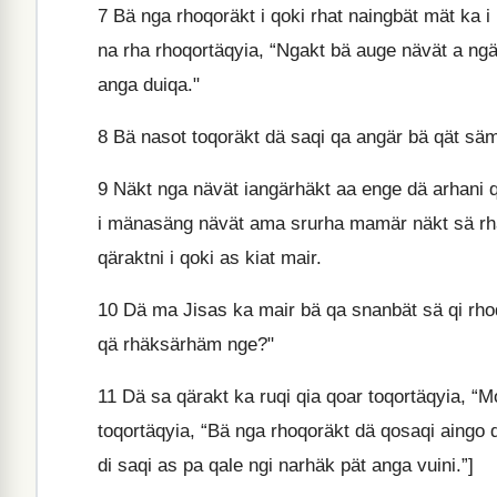
7
Bä nga rhoqoräkt i qoki rhat naingbät mät ka i
na rha rhoqortäqyia, “Ngakt bä auge nävät a ngä
anga duiqa."
8
Bä nasot toqoräkt dä saqi qa angär bä qät säm 
9
Näkt nga nävät iangärhäkt aa enge dä arhani qär
i mänasäng nävät ama srurha mamär näkt sä rha
qäraktni i qoki as kiat mair.
10
Dä ma Jisas ka mair bä qa snanbät sä qi rho
qä rhäksärhäm nge?"
11
Dä sa qärakt ka ruqi qia qoar toqortäqyia, “
toqortäqyia, “Bä nga rhoqoräkt dä qosaqi aingo 
di saqi as pa qale ngi narhäk pät anga vuini.”]