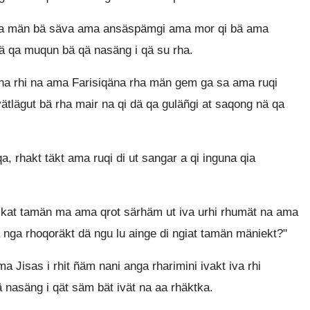
ka män bä säva ama ansäspämgi ama mor qi bä ama
ä qa muqun bä qä nasäng i qä su rha.
na rhi na ama Farisiqäna rha män gem ga sa ama ruqi
vätlägut bä rha mair na qi dä qa guläñgi at saqong nä qa
, rhakt täkt ama ruqi di ut sangar a qi inguna qia
t tamän ma ama qrot särhäm ut iva urhi rhumät na ama
ä nga rhoqoräkt dä ngu lu ainge di ngiat tamän mäniekt?"
a Jisas i rhit ñäm nani anga rharimini ivakt iva rhi
 nasäng i qät säm bät ivät na aa rhäktka.