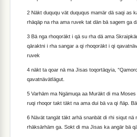
2
Näkt duququ vät duququs mamär dä saqi as 
rhäqäp na rha ama ruvek tat dän bä sagem ga d
3
Bä nga rhoqoräkt i qä su rha dä ama Skraipkä
qäraktni i rha sangar a qi rhoqoräkt i qi qavatnä
ruvek
4
näkt ta qoar nä ma Jisas toqortäqyia, “Qamorqa
qavatnävätlägut.
5
Varhäm ma Ngämuqa aa Muräkt di ma Moses ka
ruqi rhoqor takt täkt na ama dui bä va qi ñäp. B
6
Nävät tangät täkt arhä snanbät di rhi siqut nä m
rhäksärhäm ga. Sokt di ma Jisas ka angär bä qä