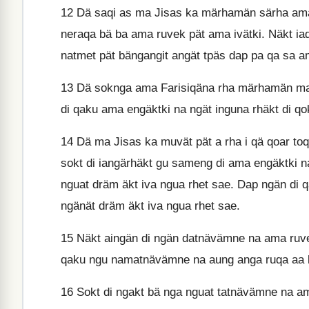
12
Dä saqi as ma Jisas ka märhamän särha ama r
neraqa bä ba ama ruvek pät ama ivätki. Näkt ia
natmet pät bängangit angät tpäs dap pa qa sa a
13
Dä soknga ama Farisiqäna rha märhamän ma 
di qaku ama engäktki na ngät inguna rhäkt di q
14
Dä ma Jisas ka muvät pät a rha i qä qoar to
sokt di iangärhäkt gu sameng di ama engäktki n
nguat dräm äkt iva ngua rhet sae. Dap ngän di 
ngänät dräm äkt iva ngua rhet sae.
15
Näkt aingän di ngän datnävämne na ama ruve
qaku ngu namatnävämne na aung anga ruqa aa l
16
Sokt di ngakt bä nga nguat tatnävämne na a