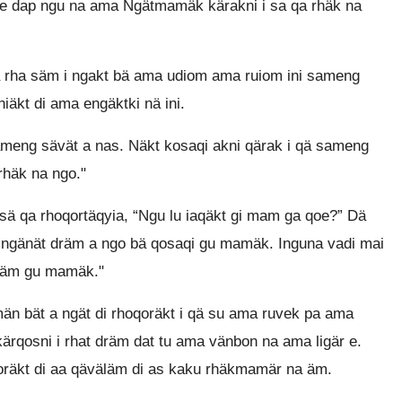
ne dap ngu na ama Ngätmamäk kärakni i sa qa rhäk na
 rha säm i ngakt bä ama udiom ama ruiom ini sameng
niäkt di ama engäktki nä ini.
meng sävät a nas. Näkt kosaqi akni qärak i qä sameng
rhäk na ngo."
 sä qa rhoqortäqyia, “Ngu lu iaqäkt gi mam ga qoe?” Dä
u ngänät dräm a ngo bä qosaqi gu mamäk. Inguna vadi mai
dräm gu mamäk."
n bät a ngät di rhoqoräkt i qä su ama ruvek pa ama
rqosni i rhat dräm dat tu ama vänbon na ama ligär e.
qoräkt di aa qäväläm di as kaku rhäkmamär na äm.