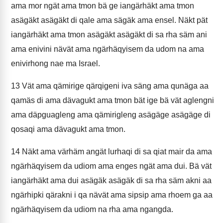
ama mor ngät ama tmon bä ge iangärhäkt ama tmon
asägäkt asägäkt di qale ama sägäk ama ensel. Näkt pät
iangärhäkt ama tmon asägäkt asägäkt di sa rha säm ani
ama enivini nävät ama ngärhäqyisem da udom na ama
enivirhong nae ma Israel.
13
Vät ama qämirige qärqigeni iva säng ama qunäga aa
qamäs di ama dävagukt ama tmon bät ige bä vät aglengni
ama däpguagleng ama qämirigleng asägäge asägäge di
qosaqi ama dävagukt ama tmon.
14
Näkt ama värhäm angät lurhaqi di sa qiat mair da ama
ngärhäqyisem da udiom ama enges ngät ama dui. Bä vät
iangärhäkt ama dui asägäk asägäk di sa rha säm akni aa
ngärhipki qärakni i qa nävät ama sipsip ama rhoem ga aa
ngärhäqyisem da udiom na rha ama ngangda.