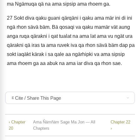
ma Ngämuqa qä na ama sipsip ama rhoem ga.
27
Sokt diva qaku guani qärqäni i qaku ama mär ini di ini
ngä rhon sävä bäm. Bä qosaqi va qaku mamär vät aung
anga ruqa qärakni i qat tualat na ama lat ama vu ngät ura
qärakni qä iras ta ama ruvek iva qa rhon sävä bäm dap pa
sokt iaqäkt kärak i sa qale aa ngärhipki va ama sipsip
ama rhoem ga aa abuk na ama iar diva qa rhon sae.
Cite / Share This Page
‹ Chapter
Ama Ñämñäm Sage Ma Jon — All
Chapter 22
20
Chapters
›