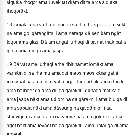
siqutka rhoqor ama ruvek tat dräm dit ta ama siqutka
rhoqoräkt.
18
Iomäkt ama värhäm moe di sa rha rhäk pät a äm sokt
na ama gol qärangätni i ama neraqa qä sen bäm ngät
toqor ama glas. Dä äm angät lurhaqi di sa rha rhäk pät a
qi na ama duiqa ama jaspa.
19
Bä vät ama lurhaqi arha ribit namet iomäkt ama
värhäm di sa rha mu ama dui maos maos kärangätni i
masirhat na ama ligär vät a ngät. Iangärhäkt ama dui di
ama narhoer qa ama duiqa qärakni i qunäga mät ka di
ama jaspa näkt ama udiom na qa qärakni i ama blu qa di
ama sapaia näkt ama dävaung na qa qärakni i aa
släqyige di ama braun nävämne na ama qulum di ama
aget näkt ama levaet na qa qärakni i ama irhiar qa di ama
emeral