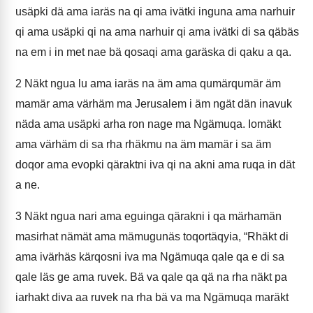
usäpki dä ama iaräs na qi ama ivätki inguna ama narhuir
qi ama usäpki qi na ama narhuir qi ama ivätki di sa qäbäs
na em i in met nae bä qosaqi ama garäska di qaku a qa.
2
Näkt ngua lu ama iaräs na äm ama qumärqumär äm
mamär ama värhäm ma Jerusalem i äm ngät dän inavuk
näda ama usäpki arha ron nage ma Ngämuqa. Iomäkt
ama värhäm di sa rha rhäkmu na äm mamär i sa äm
doqor ama evopki qäraktni iva qi na akni ama ruqa in dät
a ne.
3
Näkt ngua nari ama eguinga qärakni i qa märhamän
masirhat nämät ama mämugunäs toqortäqyia, “Rhäkt di
ama ivärhäs kärqosni iva ma Ngämuqa qale qa e di sa
qale läs ge ama ruvek. Bä va qale qa qä na rha näkt pa
iarhakt diva aa ruvek na rha bä va ma Ngämuqa maräkt