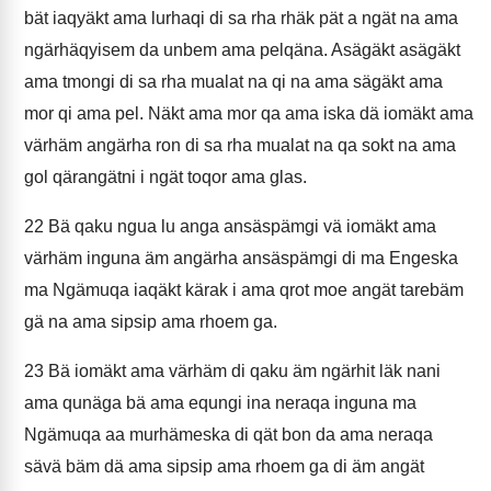
bät iaqyäkt ama lurhaqi di sa rha rhäk pät a ngät na ama
ngärhäqyisem da unbem ama pelqäna. Asägäkt asägäkt
ama tmongi di sa rha mualat na qi na ama sägäkt ama
mor qi ama pel. Näkt ama mor qa ama iska dä iomäkt ama
värhäm angärha ron di sa rha mualat na qa sokt na ama
gol qärangätni i ngät toqor ama glas.
22
Bä qaku ngua lu anga ansäspämgi vä iomäkt ama
värhäm inguna äm angärha ansäspämgi di ma Engeska
ma Ngämuqa iaqäkt kärak i ama qrot moe angät tarebäm
gä na ama sipsip ama rhoem ga.
23
Bä iomäkt ama värhäm di qaku äm ngärhit läk nani
ama qunäga bä ama equngi ina neraqa inguna ma
Ngämuqa aa murhämeska di qät bon da ama neraqa
sävä bäm dä ama sipsip ama rhoem ga di äm angät