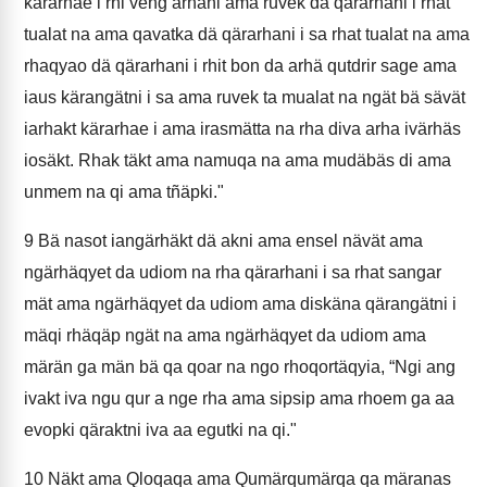
kärarhae i rhi veng arhani ama ruvek dä qärarhani i rhat
tualat na ama qavatka dä qärarhani i sa rhat tualat na ama
rhaqyao dä qärarhani i rhit bon da arhä qutdrir sage ama
iaus kärangätni i sa ama ruvek ta mualat na ngät bä sävät
iarhakt kärarhae i ama irasmätta na rha diva arha ivärhäs
iosäkt. Rhak täkt ama namuqa na ama mudäbäs di ama
unmem na qi ama tñäpki."
9
Bä nasot iangärhäkt dä akni ama ensel nävät ama
ngärhäqyet da udiom na rha qärarhani i sa rhat sangar
mät ama ngärhäqyet da udiom ama diskäna qärangätni i
mäqi rhäqäp ngät na ama ngärhäqyet da udiom ama
märän ga män bä qa qoar na ngo rhoqortäqyia, “Ngi ang
ivakt iva ngu qur a nge rha ama sipsip ama rhoem ga aa
evopki qäraktni iva aa egutki na qi."
10
Näkt ama Qloqaqa ama Qumärqumärqa qa märanas