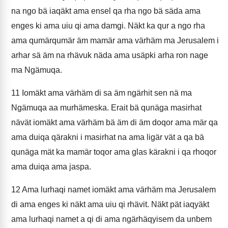
na ngo bä iaqäkt ama ensel qa rha ngo bä säda ama
enges ki ama uiu qi ama damgi. Näkt ka qur a ngo rha
ama qumärqumär äm mamär ama värhäm ma Jerusalem i
arhar sä äm na rhävuk näda ama usäpki arha ron nage
ma Ngämuqa.
11
Iomäkt ama värhäm di sa äm ngärhit sen nä ma
Ngämuqa aa murhämeska. Erait bä qunäga masirhat
nävät iomäkt ama värhäm bä äm di äm doqor ama mär qa
ama duiqa qärakni i masirhat na ama ligär vät a qa bä
qunäga mät ka mamär toqor ama glas kärakni i qa rhoqor
ama duiqa ama jaspa.
12
Ama lurhaqi namet iomäkt ama värhäm ma Jerusalem
di ama enges ki näkt ama uiu qi rhävit. Näkt pät iaqyäkt
ama lurhaqi namet a qi di ama ngärhäqyisem da unbem