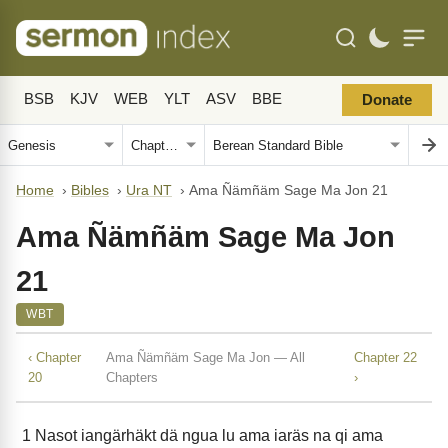
BSB
KJV
WEB
YLT
ASV
BBE
Donate
Home
›
Bibles
›
Ura NT
›
Ama Ñämñäm Sage Ma Jon 21
Ama Ñämñäm Sage Ma Jon
21
WBT
‹ Chapter
Ama Ñämñäm Sage Ma Jon — All
Chapter 22
20
Chapters
›
1
Nasot iangärhäkt dä ngua lu ama iaräs na qi ama