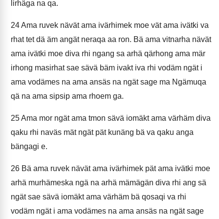
lirhäga na qa.
24
Ama ruvek nävät ama ivärhimek moe vät ama ivätki va
rhat tet dä äm angät neraqa aa ron. Bä ama vitnarha nävät
ama ivätki moe diva rhi ngang sa arhä qärhong ama mär
irhong masirhat sae sävä bäm ivakt iva rhi vodäm ngät i
ama vodämes na ama ansäs na ngät sage ma Ngämuqa
qä na ama sipsip ama rhoem ga.
25
Ama mor ngät ama tmon sävä iomäkt ama värhäm diva
qaku rhi naväs mät ngät pät kunäng bä va qaku anga
bängagi e.
26
Bä ama ruvek nävät ama ivärhimek pät ama ivätki moe
arhä murhämeska ngä na arhä mämägän diva rhi ang sä
ngät sae sävä iomäkt ama värhäm bä qosaqi va rhi
vodäm ngät i ama vodämes na ama ansäs na ngät sage