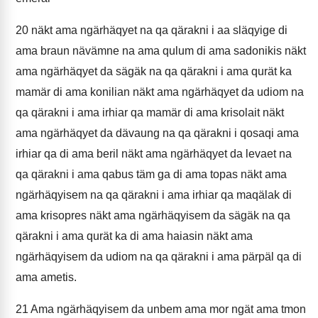
20
näkt ama ngärhäqyet na qa qärakni i aa släqyige di
ama braun nävämne na ama qulum di ama sadonikis näkt
ama ngärhäqyet da sägäk na qa qärakni i ama qurät ka
mamär di ama konilian näkt ama ngärhäqyet da udiom na
qa qärakni i ama irhiar qa mamär di ama krisolait näkt
ama ngärhäqyet da dävaung na qa qärakni i qosaqi ama
irhiar qa di ama beril näkt ama ngärhäqyet da levaet na
qa qärakni i ama qabus täm ga di ama topas näkt ama
ngärhäqyisem na qa qärakni i ama irhiar qa maqälak di
ama krisopres näkt ama ngärhäqyisem da sägäk na qa
qärakni i ama qurät ka di ama haiasin näkt ama
ngärhäqyisem da udiom na qa qärakni i ama pärpäl qa di
ama ametis.
21
Ama ngärhäqyisem da unbem ama mor ngät ama tmon