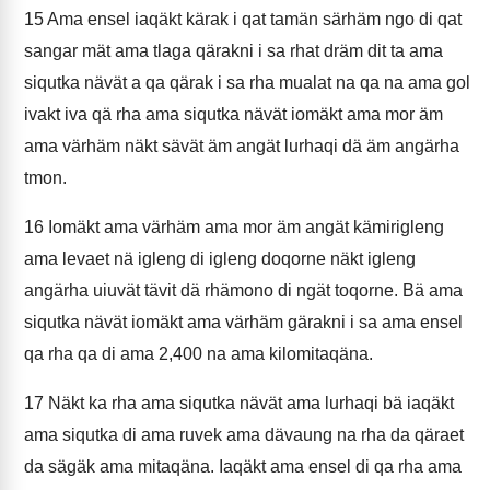
15
Ama ensel iaqäkt kärak i qat tamän särhäm ngo di qat
sangar mät ama tlaga qärakni i sa rhat dräm dit ta ama
siqutka nävät a qa qärak i sa rha mualat na qa na ama gol
ivakt iva qä rha ama siqutka nävät iomäkt ama mor äm
ama värhäm näkt sävät äm angät lurhaqi dä äm angärha
tmon.
16
Iomäkt ama värhäm ama mor äm angät kämirigleng
ama levaet nä igleng di igleng doqorne näkt igleng
angärha uiuvät tävit dä rhämono di ngät toqorne. Bä ama
siqutka nävät iomäkt ama värhäm gärakni i sa ama ensel
qa rha qa di ama 2,400 na ama kilomitaqäna.
17
Näkt ka rha ama siqutka nävät ama lurhaqi bä iaqäkt
ama siqutka di ama ruvek ama dävaung na rha da qäraet
da sägäk ama mitaqäna. Iaqäkt ama ensel di qa rha ama