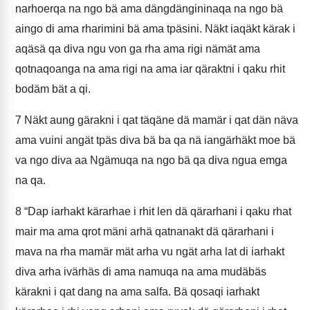
narhoerqa na ngo bä ama dängdängininaqa na ngo bä
aingo di ama rharimini bä ama tpäsini. Näkt iaqäkt kärak i
aqäsä qa diva ngu von ga rha ama rigi nämät ama
qotnaqoanga na ama rigi na ama iar qäraktni i qaku rhit
bodäm bät a qi.
7
Näkt aung gärakni i qat täqäne dä mamär i qat dän näva
ama vuini angät tpäs diva bä ba qa nä iangärhäkt moe bä
va ngo diva aa Ngämuqa na ngo bä qa diva ngua emga
na qa.
8
“Dap iarhakt kärarhae i rhit len dä qärarhani i qaku rhat
mair ma ama qrot mäni arhä qatnanakt dä qärarhani i
mava na rha mamär mät arha vu ngät arha lat di iarhakt
diva arha ivärhäs di ama namuqa na ama mudäbäs
kärakni i qat dang na ama salfa. Bä qosaqi iarhakt