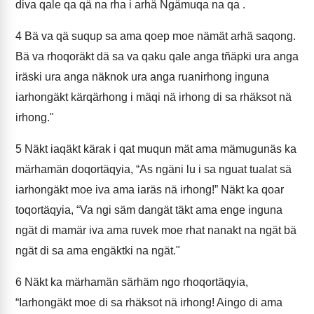
diva qale qa qä na rha i arhä Ngämuqa na qa .
4
Bä va qä suqup sa ama qoep moe nämät arhä saqong.
Bä va rhoqoräkt dä sa va qaku qale anga tñäpki ura anga
iräski ura anga näknok ura anga ruanirhong inguna
iarhongäkt kärqärhong i mäqi nä irhong di sa rhäksot nä
irhong."
5
Näkt iaqäkt kärak i qat muqun mät ama mämugunäs ka
märhamän doqortäqyia, “As ngäni lu i sa nguat tualat sä
iarhongäkt moe iva ama iaräs nä irhong!” Näkt ka qoar
toqortäqyia, “Va ngi säm dangät täkt ama enge inguna
ngät di mamär iva ama ruvek moe rhat nanakt na ngät bä
ngät di sa ama engäktki na ngät."
6
Näkt ka märhamän särhäm ngo rhoqortäqyia,
“Iarhongäkt moe di sa rhäksot nä irhong! Aingo di ama