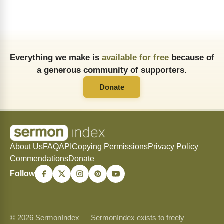
Everything we make is
available for free
because of
a generous community of supporters.
Donate
About Us
FAQ
API
Copying Permissions
Privacy Policy
Commendations
Donate
Follow
© 2026 SermonIndex — SermonIndex exists to freely