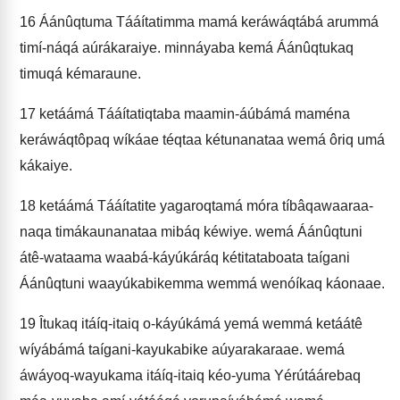
16
Áánûqtuma Tááítatimma mamá keráwáqtábá arummá
timí-náqá aúrákaraiye. minnáyaba kemá Áánûqtukaq
timuqá kémaraune.
17
ketáámá Tááítatiqtaba maamin-áúbámá maména
keráwáqtôpaq wíkáae téqtaa kétunanataa wemá ôriq umá
kákaiye.
18
ketáámá Tááítatite yagaroqtamá móra tíbâqawaaraa-
naqa timákaunanataa mibáq kéwiye. wemá Áánûqtuni
átê-wataama waabá-káyúkáráq kétitataboata taígani
Áánûqtuni waayúkabikemma wemmá wenóíkaq káonaae.
19
Îtukaq itáíq-itaiq o-káyúkámá yemá wemmá ketáátê
wíyábámá taígani-kayukabike aúyarakaraae. wemá
áwáyoq-wayukama itáíq-itaiq kéo-yuma Yérútáárebaq