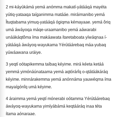
2
mi-káyúkámá yemá anómma makatí-yátááqá mayéta
yútiq-yataaqa taíganimma matááe. miráimanibo yemá
Îtuqtabama yimuq-yatááqá ógiqma kémayaae. yemá ôriq
umá áwáyoqa máqe-uraamanibo yemá aáwarabi
unáákáqtôma íma makáawata ítaretaboata yíwáqnaa í-
yátááqá áwáyoq-wayukama Yérútáárebaq máa-yubaq
yúwáawana uráiye.
3
yeqtí oótapikemma taíbaq kéyime. mirá kéeta ketáá
yemmá yimónáúnataama yemá aqtórárîq o-qtátáákáráq
kéyime. minnárakemma yemá anónnáma yauwéqma íma
mayaígónîq umá kéyime.
4
áraimma yemá yeqtí mónerabi oótamma Yérútáárebaq
áwáyoq-wayukama yimíyábámá keqtááráq inaa téta
ítama aónaraae.