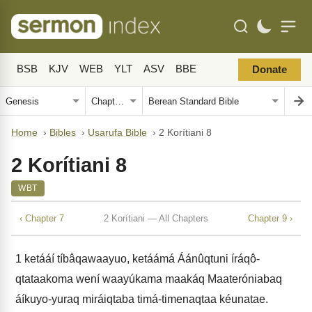
BSB
KJV
WEB
YLT
ASV
BBE
Donate
Home
›
Bibles
›
Usarufa Bible
›
2 Korítiani 8
2 Korítiani 8
WBT
‹ Chapter 7
2 Korítiani — All Chapters
Chapter 9 ›
1
ketááí tíbâqawaayuo, ketáámá Áánûqtuni íráqô-
qtataakoma wení waayúkama maakáq Maateróniabaq
áíkuyo-yuraq miráiqtaba timá-timenaqtaa kéunatae.