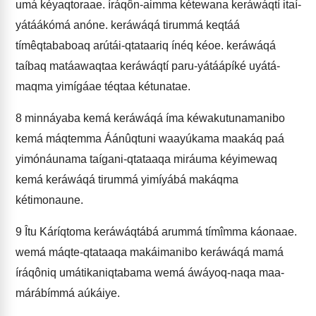
umá kéyaqtoraae. íráqôn-aimma kétewana keráwáqtí itaí-
yátáákómá anóne. keráwáqá tirummá keqtáá
tímêqtababoaq arútái-qtataariq ínéq kéoe. keráwáqá
taíbaq matáawaqtaa keráwáqtí paru-yátáápíké uyátá-
maqma yimígáae téqtaa kétunatae.
8
minnáyaba kemá keráwáqá íma kéwakutunamanibo
kemá máqtemma Áánûqtuni waayúkama maakáq paá
yimónáunama taígani-qtataaqa miráuma kéyimewaq
kemá keráwáqá tirummá yimíyábá makáqma
kétimonaune.
9
Îtu Káríqtoma keráwáqtábá arummá tímîmma káonaae.
wemá máqte-qtataaqa makáimanibo keráwáqá mamá
íráqôniq umátikaniqtabama wemá áwáyoq-naqa maa-
márábímmá aúkáiye.