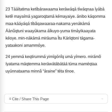
23
Tááítatima ketíbárawaama keráwáqá tíwáqnaa íyábá
ketê mayaímá yagaroqtamá kémayaiye. ánibo káqomma
maa-kááyáqá tíbâqawaaraa-nakama yenákámá
Áánûqtuni waayúkama áíkuyo-yuma timáyikaayata
kéoye. min-nákámá miráuma Îtu Káríqtoni tágama-
yataakoni amammóye.
24
yemmá keqtirummá yimígónîq umá yímero. mirámô
íyatama máqtemma keráwátábátáá túma maméqtaa
uyúnnataama minnâ “áraine” téta tínoe.
Cite / Share This Page