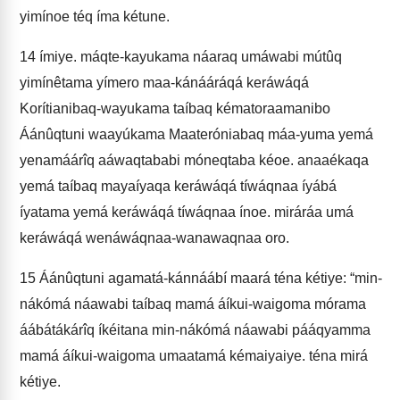
yimínoe téq íma kétune.
14
ímiye. máqte-kayukama náaraq umáwabi mútûq
yimínêtama yímero maa-kánááráqá keráwáqá
Korítianibaq-wayukama taíbaq kématoraamanibo
Áánûqtuni waayúkama Maateróniabaq máa-yuma yemá
yenamáárîq aáwaqtababi móneqtaba kéoe. anaaékaqa
yemá taíbaq mayaíyaqa keráwáqá tíwáqnaa íyábá
íyatama yemá keráwáqá tíwáqnaa ínoe. miráráa umá
keráwáqá wenáwáqnaa-wanawaqnaa oro.
15
Áánûqtuni agamatá-kánnáábí maará téna kétiye: “min-
nákómá náawabi taíbaq mamá áíkui-waigoma mórama
áábátákárîq íkéitana min-nákómá náawabi pááqyamma
mamá áíkui-waigoma umaatamá kémaiyaiye. téna mirá
kétiye.