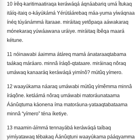
10
írêq-karitimaatiraqa keráwáqá áqnáabariq umá Îtukaq
itáíq-itaiq o-káyúkámá Yérútáárebaq máa-yuma yíwáqnaa
ínéq túyánámmá ítaraae. miráitaq yetôpaqa aáwakaraq
mónekaraq yúwáawana uráiye. miráitaq íbêqa maará
kétune.
11
nóinawabi áaimma átáreq mamá ánataraaqtabama
taákaq máráaro. minnâ íráqô-qtataare. miráinaq nôraq
umáwaq kanaaráq keráwáqá yimínô? mútûq yímero.
12
waayúkama náaraq umáwabi mútûq yímêmma minnâ
íráqône. ketáámá nôraq umáwabi matoráunataama
Áánûqtuma káonena íma matoráuna-yataaqtabataama
minnâ “yímero” téna íketiye.
13
maamin-áímmá tennayábá keráwáqá taíbaq
yimíyatawaq tébakaq Áánûqtuni waayúkama pááqyamma