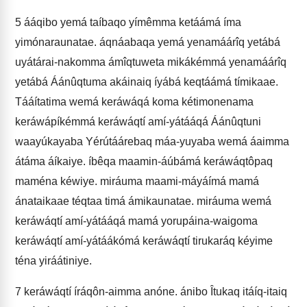
5
ááqibo yemá taíbaqo yímêmma ketáámá íma
yimónaraunatae. áqnáabaqa yemá yenamáárîq yetábá
uyátárai-nakomma ámîqtuweta mikákémmá yenamáárîq
yetábá Áánûqtuma akáinaiq íyábá keqtáámá tímikaae.
Tááítatima wemá keráwáqá koma kétimonenama
keráwápíkémmá keráwáqtí amí-yátááqá Áánûqtuni
waayúkayaba Yérútáárebaq máa-yuyaba wemá áaimma
átáma áíkaiye. íbêqa maamin-áúbámá keráwáqtôpaq
maména kéwiye. miráuma maami-máyáímá mamá
ánataikaae téqtaa timá ámikaunatae. miráuma wemá
keráwáqtí amí-yátááqá mamá yorupáina-waigoma
keráwáqtí amí-yátáákómá keráwáqtí tirukaráq kéyime
téna yiráátiniye.
7
keráwáqtí íráqôn-aimma anóne. ánibo Îtukaq itáíq-itaiq