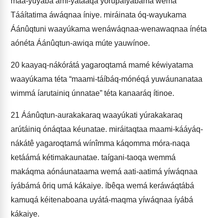
máa-yuyaba amí-yátááqá yorupaíyábámá wemá
Tááítatima áwáqnaa íniye. miráinata óq-wayukama
Áánûqtuni waayúkama wenáwáqnaa-wenawaqnaa ínéta
aónéta Áánûqtun-awiqa múte yauwínoe.
20
kaayaq-nákórátá yagaroqtamá mamé kéwiyatama
waayúkama téta “maami-táíbáq-mónéqá yuwáunanataa
wimmá íarutainiq únnatae” téta kanaaráq ítinoe.
21
Áánûqtun-aurakakaraq waayúkati yúrakakaraq
arútáiniq ónáqtaa kéunatae. miráitaqtaa maami-kááyáq-
nákátê yagaroqtamá wínîmma káqomma móra-naqa
ketáámá kétimakaunatae. taígani-taoqa wemmá
makáqma aónáunataama wemá aati-aatimá yíwáqnaa
íyábámá ôriq umá kákaiye. íbêqa wemá keráwáqtábá
kamuqá kéitenaboana uyátá-maqma yíwáqnaa íyábá
kákaiye.