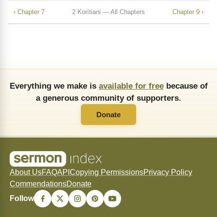
‹ Chapter 7
2 Korítiani — All Chapters
Chapter 9 ›
Everything we make is
available for free
because of
a generous community of supporters.
Donate
About Us
FAQ
API
Copying Permissions
Privacy Policy
Commendations
Donate
Follow