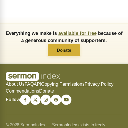
Everything we make is
available for free
because of
a generous community of supporters.
Donate
About Us
FAQ
API
Copying Permissions
Privacy Policy
Commendations
Donate
Follow
© 2026 SermonIndex — SermonIndex exists to freely