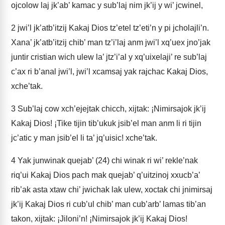
ojcolow laj jk’ab’ kamac y sub’laj nim jk’ij y wi’ jcwinel,
2
jwi’l jk’atb’itzij Kakaj Dios tz’etel tz’eti’n y pi jcholajli’n.
Xana’ jk’atb’itzij chib’ man tz’i’laj anm jwi’l xq’uex jno’jak
juntir cristian wich ulew la’ jtz’i’al y xq’uixelaji’ re sub’laj
c’ax ri b’anal jwi’l, jwi’l xcamsaj yak rajchac Kakaj Dios,
xche’tak.
3
Sub’laj cow xch’ejejtak chicch, xijtak: ¡Nimirsajok jk’ij
Kakaj Dios! ¡Tike tijin tib’ukuk jsib’el man anm li ri tijin
jc’atic y man jsib’el li ta’ jq’uisic! xche’tak.
4
Yak junwinak quejab’ (24) chi winak ri wi’ rekle’nak
riq’ui Kakaj Dios pach mak quejab’ q’uitzinoj xxucb’a’
rib’ak asta xtaw chi’ jwichak lak ulew, xoctak chi jnimirsaj
jk’ij Kakaj Dios ri cub’ul chib’ man cub’arb’ lamas tib’an
takon, xijtak: ¡Jiloni’n! ¡Nimirsajok jk’ij Kakaj Dios!