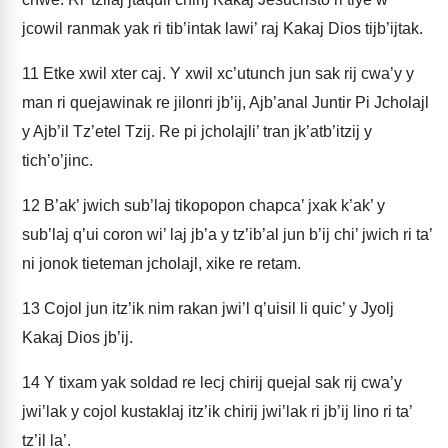
jcowil ranmak yak ri tib’intak lawi’ raj Kakaj Dios tijb’ijtak.
11
Etke xwil xter caj. Y xwil xc’utunch jun sak rij cwa’y y
man ri quejawinak re jilonri jb’ij, Ajb’anal Juntir Pi Jcholajl
y Ajb’il Tz’etel Tzij. Re pi jcholajli’ tran jk’atb’itzij y
tich’o’jinc.
12
B’ak’ jwich sub’laj tikopopon chapca’ jxak k’ak’ y
sub’laj q’ui coron wi’ laj jb’a y tz’ib’al jun b’ij chi’ jwich ri ta’
ni jonok tieteman jcholajl, xike re retam.
13
Cojol jun itz’ik nim rakan jwi’l q’uisil li quic’ y Jyolj
Kakaj Dios jb’ij.
14
Y tixam yak soldad re lecj chirij quejal sak rij cwa’y
jwi’lak y cojol kustaklaj itz’ik chirij jwi’lak ri jb’ij lino ri ta’
tz’il la’.