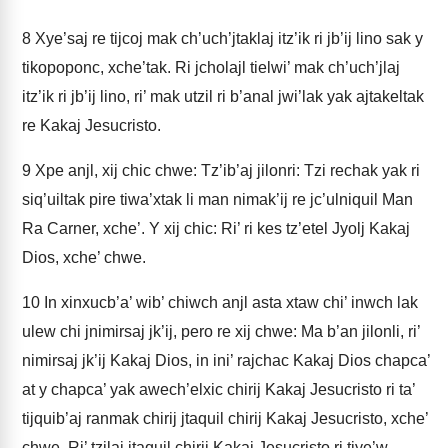
8
Xye’saj re tijcoj mak ch’uch’jtaklaj itz’ik ri jb’ij lino sak y
tikopoponc, xche’tak. Ri jcholajl tielwi’ mak ch’uch’jlaj
itz’ik ri jb’ij lino, ri’ mak utzil ri b’anal jwi’lak yak ajtakeltak
re Kakaj Jesucristo.
9
Xpe anjl, xij chic chwe: Tz’ib’aj jilonri: Tzi rechak yak ri
siq’uiltak pire tiwa’xtak li man nimak’ij re jc’ulniquil Man
Ra Carner, xche’. Y xij chic: Ri’ ri kes tz’etel Jyolj Kakaj
Dios, xche’ chwe.
10
In xinxucb’a’ wib’ chiwch anjl asta xtaw chi’ inwch lak
ulew chi jnimirsaj jk’ij, pero re xij chwe: Ma b’an jilonli, ri’
nimirsaj jk’ij Kakaj Dios, in ini’ rajchac Kakaj Dios chapca’
at y chapca’ yak awech’elxic chirij Kakaj Jesucristo ri ta’
tijquib’aj ranmak chirij jtaquil chirij Kakaj Jesucristo, xche’
chwe. Ri’ tzilaj jtaquil chirij Kakaj Jesucristo ri tiye’w