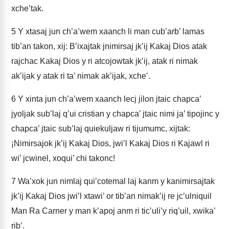
xche’tak.
5
Y xtasaj jun ch’a’wem xaanch li man cub’arb’ lamas
tib’an takon, xij: B’ixajtak jnimirsaj jk’ij Kakaj Dios atak
rajchac Kakaj Dios y ri atcojowtak jk’ij, atak ri nimak
ak’ijak y atak ri ta’ nimak ak’ijak, xche’.
6
Y xinta jun ch’a’wem xaanch lecj jilon jtaic chapca’
jyoljak sub’laj q’ui cristian y chapca’ jtaic nimi ja’ tipojinc y
chapca’ jtaic sub’laj quiekuljaw ri tijumumc, xijtak:
¡Nimirsajok jk’ij Kakaj Dios, jwi’l Kakaj Dios ri Kajawl ri
wi’ jcwinel, xoqui’ chi takonc!
7
Wa’xok jun nimlaj qui’cotemal laj kanm y kanimirsajtak
jk’ij Kakaj Dios jwi’l xtawi’ or tib’an nimak’ij re jc’ulniquil
Man Ra Carner y man k’apoj anm ri tic’uli’y riq’uil, xwika’
rib’.