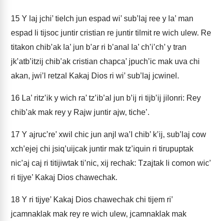
15
Y laj jchi’ tielch jun espad wi’ sub’laj ree y la’ man
espad li tijsoc juntir cristian re juntir tilmit re wich ulew. Re
titakon chib’ak la’ jun b’ar ri b’anal la’ ch’i’ch’ y tran
jk’atb’itzij chib’ak cristian chapca’ jpuch’ic mak uva chi
akan, jwi’l retzal Kakaj Dios ri wi’ sub’laj jcwinel.
16
La’ ritz’ik y wich ra’ tz’ib’al jun b’ij ri tijb’ij jilonri: Rey
chib’ak mak rey y Rajw juntir ajw, tiche’.
17
Y ajruc’re’ xwil chic jun anjl wa’l chib’ k’ij, sub’laj cow
xch’ejej chi jsiq’uijcak juntir mak tz’iquin ri tirupuptak
nic’aj caj ri titijiwtak ti’nic, xij rechak: Tzajtak li comon wic’
ri tijye’ Kakaj Dios chawechak.
18
Y ri tijye’ Kakaj Dios chawechak chi tijem ri’
jcamnaklak mak rey re wich ulew, jcamnaklak mak