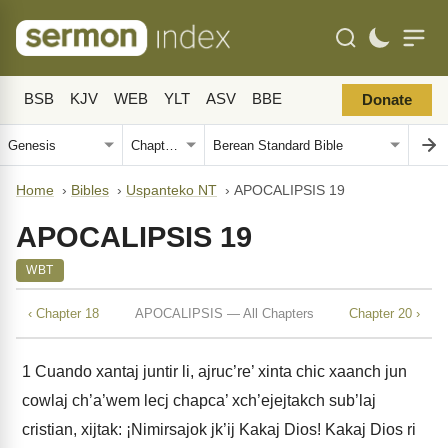
BSB
KJV
WEB
YLT
ASV
BBE
Donate
Home
›
Bibles
›
Uspanteko NT
›
APOCALIPSIS 19
APOCALIPSIS 19
WBT
‹ Chapter 18
APOCALIPSIS — All Chapters
Chapter 20 ›
1
Cuando xantaj juntir li, ajruc’re’ xinta chic xaanch jun
cowlaj ch’a’wem lecj chapca’ xch’ejejtakch sub’laj
cristian, xijtak: ¡Nimirsajok jk’ij Kakaj Dios! Kakaj Dios ri