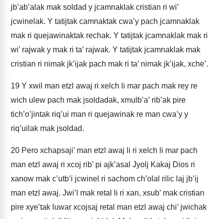
jb’ab’alak mak soldad y jcamnaklak cristian ri wi’
jcwinelak. Y tatijtak camnaktak cwa’y pach jcamnaklak
mak ri quejawinaktak rechak. Y tatijtak jcamnaklak mak ri
wi’ rajwak y mak ri ta’ rajwak. Y tatijtak jcamnaklak mak
cristian ri nimak jk’ijak pach mak ri ta’ nimak jk’ijak, xche’.
19
Y xwil man etzl awaj ri xelch li mar pach mak rey re
wich ulew pach mak jsoldadak, xmulb’a’ rib’ak pire
tich’o’jintak riq’ui man ri quejawinak re man cwa’y y
riq’uilak mak jsoldad.
20
Pero xchapsaji’ man etzl awaj li ri xelch li mar pach
man etzl awaj ri xcoj rib’ pi ajk’asal Jyolj Kakaj Dios ri
xanow mak c’utb’i jcwinel ri sachom ch’olal rilic laj jb’ij
man etzl awaj. Jwi’l mak retal li ri xan, xsub’ mak cristian
pire xye’tak luwar xcojsaj retal man etzl awaj chi’ jwichak