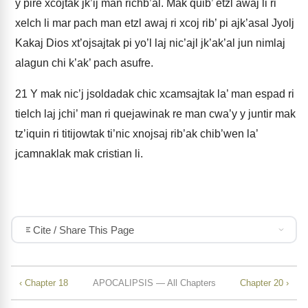
y pire xcojtak jk’ij man richb’al. Mak quib’ etzl awaj li ri
xelch li mar pach man etzl awaj ri xcoj rib’ pi ajk’asal Jyolj
Kakaj Dios xt’ojsajtak pi yo’l laj nic’ajl jk’ak’al jun nimlaj
alagun chi k’ak’ pach asufre.
21
Y mak nic’j jsoldadak chic xcamsajtak la’ man espad ri
tielch laj jchi’ man ri quejawinak re man cwa’y y juntir mak
tz’iquin ri titijowtak ti’nic xnojsaj rib’ak chib’wen la’
jcamnaklak mak cristian li.
Cite / Share This Page
‹ Chapter 18
APOCALIPSIS — All Chapters
Chapter 20 ›