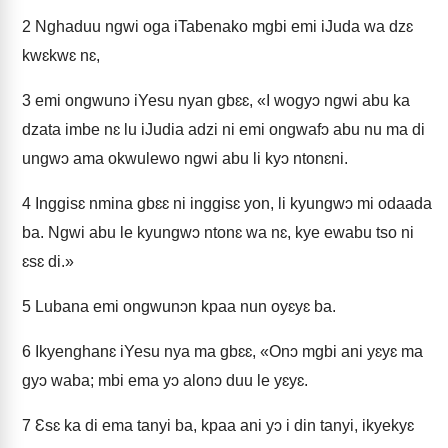
2
Nghaduu ngwi oga iTabenako mgbi emi iJuda wa dzɛ
kwɛkwɛ nɛ,
3
emi ongwunɔ iYesu nyan gbɛɛ, «I wogyɔ ngwi abu ka
dzata imbe nɛ lu iJudia adzi ni emi ongwafɔ abu nu ma di
ungwɔ ama okwulewo ngwi abu li kyɔ ntonɛni.
4
Inggisɛ nmina gbɛɛ ni inggisɛ yon, li kyungwɔ mi odaada
ba. Ngwi abu le kyungwɔ ntonɛ wa nɛ, kye ewabu tso ni
ɛsɛ di.»
5
Lubana emi ongwunɔn kpaa nun oyɛyɛ ba.
6
Ikyenghanɛ iYesu nya ma gbɛɛ, «Onɔ mgbi ani yɛyɛ ma
gyɔ waba; mbi ema yɔ alonɔ duu le yɛyɛ.
7
Ɛsɛ ka di ema tanyi ba, kpaa ani yɔ i din tanyi, ikyekyɛ