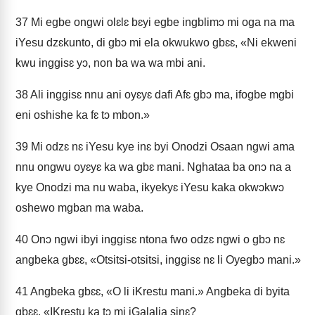
37
Mi egbe ongwi olɛlɛ bɛyi egbe ingblimɔ mi oga na ma
iYesu dzɛkunto, di gbɔ mi ela okwukwo gbɛɛ, «Ni ekweni
kwu inggisɛ yɔ, non ba wa wa mbi ani.
38
Ali inggisɛ nnu ani oyɛyɛ dafi Afɛ gbɔ ma, ifogbe mgbi
eni oshishe ka fɛ tɔ mbon.»
39
Mi odzɛ nɛ iYesu kye inɛ byi Onodzi Osaan ngwi ama
nnu ongwu oyɛyɛ ka wa gbɛ mani. Nghataa ba onɔ na a
kye Onodzi ma nu waba, ikyekyɛ iYesu kaka okwɔkwɔ
oshewo mgban ma waba.
40
Onɔ ngwi ibyi inggisɛ ntona fwo odzɛ ngwi o gbɔ nɛ
angbeka gbɛɛ, «Otsitsi-otsitsi, inggisɛ nɛ li Oyegbɔ mani.»
41
Angbeka gbɛɛ, «O li iKrestu mani.» Angbeka di byita
gbɛɛ, «IKrestu ka tɔ mi iGalalia sinɛ?