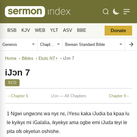
BSB
KJV
WEB
YLT
ASV
BBE
Donate
Home
›
Bibles
›
Etulo NT+
›
iJɔn 7
iJɔn 7
SCO
‹ Chapter 6
iJɔn — All Chapters
Chapter 8 ›
1
Ngwi ungwɔnɛ wa nyɛ nɛ, iYesu kaka iJudia ba kpaa lu
le kyikyɛ mi iGalalia, ikyekyɛ ama ogbe emi iJuda teyi le
pita ofɛ okyelun oshishe.