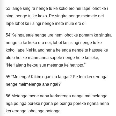
53
Iange singira nenge tu ke koko ero nei lape lohot ke i
singi nenge tu ke koko. Pe singira nenge metmete nei
lape lohot ke i singi nenge mete mule ero ol.
54
Ke nga etue nenge ure nem lohot ke pomam ke singira
nenge tu ke koko ero nei, lohot ke i singi nenge tu ke
koko, lape NeHalang nena helenga nenge te hassue ke
ulolo hot ke manmanna sapele nenge hele ke teke,
“NeHalang hekou sue metenga ke het toto."
55
“Metenga! Kikim ngam tu langai? Pe lem kerkerenga
nenge melmelenga ana ngai?"
56
Metenga mene nena kerkerenga nenge melmelenga
nga poinga poreke ngana pe poinga poreke ngana nena
kerkerenga lohot nga hotonga.