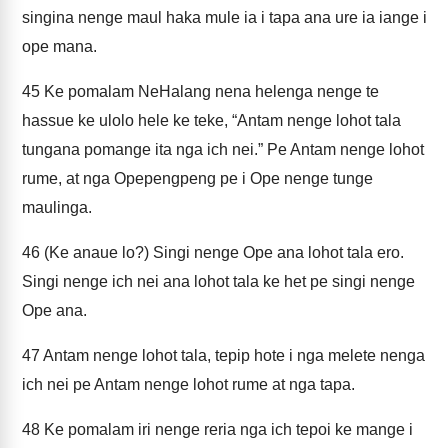
singina nenge maul haka mule ia i tapa ana ure ia iange i
ope mana.
45
Ke pomalam NeHalang nena helenga nenge te
hassue ke ulolo hele ke teke, “Antam nenge lohot tala
tungana pomange ita nga ich nei.” Pe Antam nenge lohot
rume, at nga Opepengpeng pe i Ope nenge tunge
maulinga.
46
(Ke anaue lo?) Singi nenge Ope ana lohot tala ero.
Singi nenge ich nei ana lohot tala ke het pe singi nenge
Ope ana.
47
Antam nenge lohot tala, tepip hote i nga melete nenga
ich nei pe Antam nenge lohot rume at nga tapa.
48
Ke pomalam iri nenge reria nga ich tepoi ke mange i