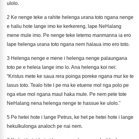
ulolo.
2
Ke nenge teke a rahite helenga urana toto ngana nenge
e haliu hote lange imo ke kerkereng, lape NeHalang
mene mule imo. Pe nenge teke letemo manmanna ia ero
lape helenga urana toto ngana nem halaua imo ero toto.
3
Helenga nenge e mene i helenga nenge palaungana
toto pe e heleia lange imo lo. Ana helenga koi nei:
“Kristus mete ke saua rera poinga poreke ngana mur ke te
lasus toto. Tealo hite I pe ma ke etuene mol nga polo pe
nga etue mol ngana maul haka mule. Pe nem pete tote
NeHalang nena helenga nenge te hassue ke ulolo."
5
Pe hetei hote i lange Petrus, ke het pe hetei hote i lange
hekulkulonga analoch pe nai nem.