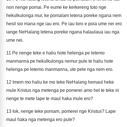
non nenge pomai. Pe eume ke kerkereng toto nge
hekulkulonga mur, ke pomalam letena poreke ngana nem
hesil sio mana nge iau ero. Pe iau toro e poia ume nei ero
iange NeHalang letena poreke ngana halaulaua iau nga
ume nei.
11
Pe nenge teke e haliu hote helenga pe letemo
manmanna pe hekulkulonga nemur pule te haliu hote
helenga pe letemo manmanna, ute pele nga nem ero.
12
Imem mo haliu ke mo teke NeHalang hemaul heke
mule Kristus nga metenga pe pomerei amo hel te teke iri
nenge te mete lape te maul haka mule ero?
13
Iok, nenge teke pomam, pomerei nge Kristus? Lape
maul haka nga metenga ero pule?