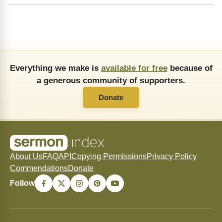
Everything we make is
available for free
because of
a generous community of supporters.
Donate
About Us
FAQ
API
Copying Permissions
Privacy Policy
Commendations
Donate
Follow