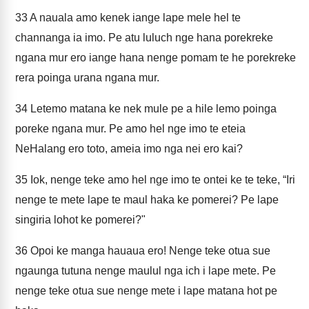
33
A nauala amo kenek iange lape mele hel te
channanga ia imo. Pe atu luluch nge hana porekreke
ngana mur ero iange hana nenge pomam te he porekreke
rera poinga urana ngana mur.
34
Letemo matana ke nek mule pe a hile lemo poinga
poreke ngana mur. Pe amo hel nge imo te eteia
NeHalang ero toto, ameia imo nga nei ero kai?
35
Iok, nenge teke amo hel nge imo te ontei ke te teke, “Iri
nenge te mete lape te maul haka ke pomerei? Pe lape
singiria lohot ke pomerei?"
36
Opoi ke manga hauaua ero! Nenge teke otua sue
ngaunga tutuna nenge maulul nga ich i lape mete. Pe
nenge teke otua sue nenge mete i lape matana hot pe