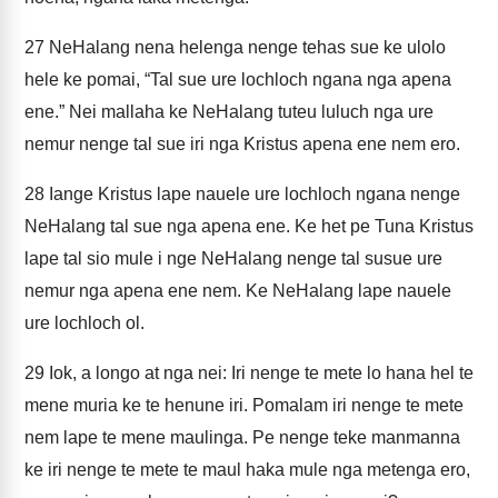
27
NeHalang nena helenga nenge tehas sue ke ulolo
hele ke pomai, “Tal sue ure lochloch ngana nga apena
ene.” Nei mallaha ke NeHalang tuteu luluch nga ure
nemur nenge tal sue iri nga Kristus apena ene nem ero.
28
Iange Kristus lape nauele ure lochloch ngana nenge
NeHalang tal sue nga apena ene. Ke het pe Tuna Kristus
lape tal sio mule i nge NeHalang nenge tal susue ure
nemur nga apena ene nem. Ke NeHalang lape nauele
ure lochloch ol.
29
Iok, a longo at nga nei: Iri nenge te mete lo hana hel te
mene muria ke te henune iri. Pomalam iri nenge te mete
nem lape te mene maulinga. Pe nenge teke manmanna
ke iri nenge te mete te maul haka mule nga metenga ero,