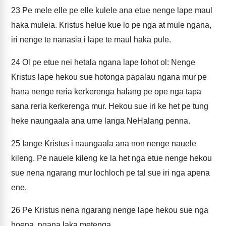
23
Pe mele elle pe elle kulele ana etue nenge lape maul
haka muleia. Kristus helue kue lo pe nga at mule ngana,
iri nenge te nanasia i lape te maul haka pule.
24
Ol pe etue nei hetala ngana lape lohot ol: Nenge
Kristus lape hekou sue hotonga papalau ngana mur pe
hana nenge reria kerkerenga halang pe ope nga tapa
sana reria kerkerenga mur. Hekou sue iri ke het pe tung
heke naungaala ana ume langa NeHalang penna.
25
Iange Kristus i naungaala ana non nenge nauele
kileng. Pe nauele kileng ke la het nga etue nenge hekou
sue nena ngarang mur lochloch pe tal sue iri nga apena
ene.
26
Pe Kristus nena ngarang nenge lape hekou sue nga
hoena, ngana laka metenga.