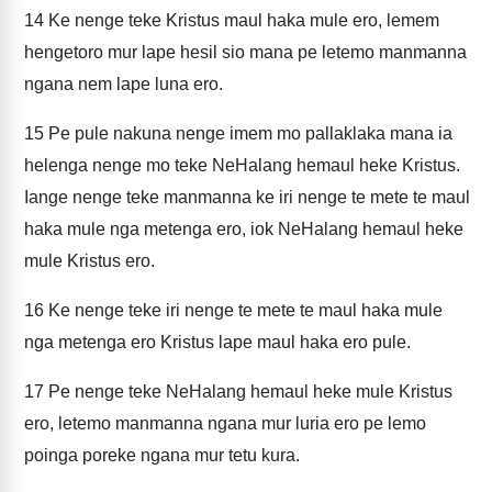
14
Ke nenge teke Kristus maul haka mule ero, lemem
hengetoro mur lape hesil sio mana pe letemo manmanna
ngana nem lape luna ero.
15
Pe pule nakuna nenge imem mo pallaklaka mana ia
helenga nenge mo teke NeHalang hemaul heke Kristus.
Iange nenge teke manmanna ke iri nenge te mete te maul
haka mule nga metenga ero, iok NeHalang hemaul heke
mule Kristus ero.
16
Ke nenge teke iri nenge te mete te maul haka mule
nga metenga ero Kristus lape maul haka ero pule.
17
Pe nenge teke NeHalang hemaul heke mule Kristus
ero, letemo manmanna ngana mur luria ero pe lemo
poinga poreke ngana mur tetu kura.