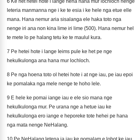
6
Ke het hetei hote i lange nena hana mur lochloch nenge
leteria manmanna nge i ke te esia i ke hele nga etue elle
mana. Hana nemur aria sisalanga ele haka toto nga
nenge iri ana non kina lime iri lime (500). Hana nemur hel
te mete lo pe halang tetu ke te maulul kura.
7
Pe hetei hote i lange Ieims pule ke het pe nge
hekulkulonga ana hana mur lochloch.
8
Pe nga hoena toto ol hetei hote i at nge iau, pe iau epoi
ke pomalaka nga mele nenge te hoho lele.
9
E hele ke pomai iange iau e ele sio mana nge
hekulkulonga mur. Pe urana nge a hetue iau ke
hekulkulonga ero iange e heporeke tote hehei pe hana
nga mata nenge NeHalang.
10
Pe NeHalang letena ia iau ke pomalam e lohot ke iau