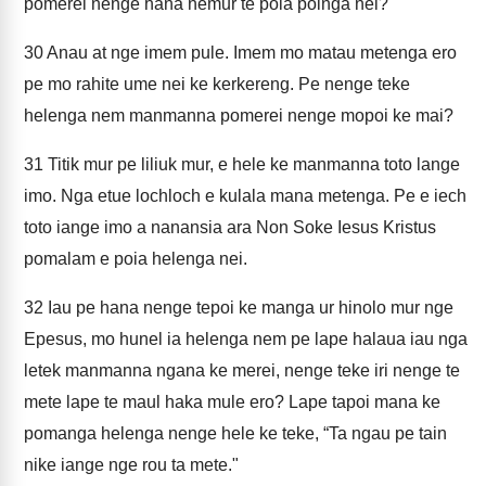
pomerei nenge hana nemur te poia poinga nei?
30
Anau at nge imem pule. Imem mo matau metenga ero
pe mo rahite ume nei ke kerkereng. Pe nenge teke
helenga nem manmanna pomerei nenge mopoi ke mai?
31
Titik mur pe liliuk mur, e hele ke manmanna toto lange
imo. Nga etue lochloch e kulala mana metenga. Pe e iech
toto iange imo a nanansia ara Non Soke Iesus Kristus
pomalam e poia helenga nei.
32
Iau pe hana nenge tepoi ke manga ur hinolo mur nge
Epesus, mo hunel ia helenga nem pe lape halaua iau nga
letek manmanna ngana ke merei, nenge teke iri nenge te
mete lape te maul haka mule ero? Lape tapoi mana ke
pomanga helenga nenge hele ke teke, “Ta ngau pe tain
nike iange nge rou ta mete."