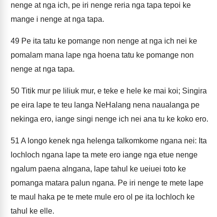
nenge at nga ich, pe iri nenge reria nga tapa tepoi ke
mange i nenge at nga tapa.
49
Pe ita tatu ke pomange non nenge at nga ich nei ke
pomalam mana lape nga hoena tatu ke pomange non
nenge at nga tapa.
50
Titik mur pe liliuk mur, e teke e hele ke mai koi; Singira
pe eira lape te teu langa NeHalang nena naualanga pe
nekinga ero, iange singi nenge ich nei ana tu ke koko ero.
51
A longo kenek nga helenga talkomkome ngana nei: Ita
lochloch ngana lape ta mete ero iange nga etue nenge
ngalum paena alngana, lape tahul ke ueiuei toto ke
pomanga matara palun ngana. Pe iri nenge te mete lape
te maul haka pe te mete mule ero ol pe ita lochloch ke
tahul ke elle.