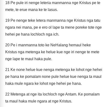
18
Pe pule iri nenge leteria manmanna nge Kristus pe te
mete, te erue mana ke te lasus.
19
Pe nenge teke letera manmanna nge Kristus nga tatu
ngara nei mana, pe e ero ol lape ta mene poreke tote nge
hehei pe hana lochloch nga ich.
20
Pe i manmanna toto ke NeHalang hemaul heke
Kristus nga metenga ke helue kue nge iri nenge te mete
nge lape te maul haka pule.
21
Ke none helue kue nenga metenga ke lohot nge hehei
pe hana ke pomalam none pule helue kue nenga ta maul
haka mule ngara ke lohot nge hehei pe hana.
22
Metenga at nge ita lochloch nge Antam. Ke pomalam
ta maul haka mule ngara at nge Kristus.