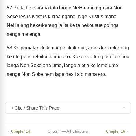
57
Pe ta hele urana toto lange NeHalang nga ara Non
Soke Iesus Kristus kikina ngana. Nge Kristus mana
NeHalang hekerkereng ia ita ke ta hekousue poinga
nenga metenga.
58
Ke pomalam titik mur pe liliuk mur, ames ke kerkereng
ke ute pele heloiloi ia imo ero. Kokoes a tung teu tote imo
langa Non Soke ana ume, iange a etia ke lemo ume
nenge Non Soke nem lape hesil sio mana ero.
Cite / Share This Page
‹ Chapter 14
1 Korin — All Chapters
Chapter 16 ›