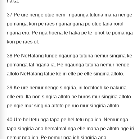
haka.
37
Pe ure nenge otue nem i ngaunga tutuna mana nenge
pomanga kon pe raes nganangana pe otue tana rorol
ngana ero. Pe nga hoena te haka pe te lohot ke pomanga
kon pe raes ol.
38
Pe NeHalang tunge ngaunga tutuna nemur singiria ke
pomanga tal ngana ia. Pe ngaunga tutuna nemur nenge
altoto NeHalang talue ke iri elle pe elle singiria altoto.
39
Ke ure nemur nenge singiria, iri lochloch ke nakuria
elle ero. Ita non singira altoto pe huros mur singiria altoto
pe ngie mur singiria altoto pe ruo mur singiria altoto.
40
Ure hel tetu nga tapa pe hel tetu nga ich. Nemur nga
tapa singiria ana hemalmalinga elle mana pe altoto nge iri
nemur nga ich. Pe nemur nga ich singiria ana