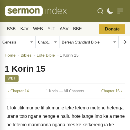
BSB
KJV
WEB
YLT
ASV
BBE
Donate
Home
›
Bibles
›
Lote Bible
›
1 Korin 15
1 Korin 15
WBT
‹ Chapter 14
1 Korin — All Chapters
Chapter 16 ›
1
Iok titik mur pe liliuk mur, e teke letemo metene helenga
urana toto ngana nenge e haliu hote lange imo ke a mene
pe letemo manmanna ngana mes ke kerkereng ia ke