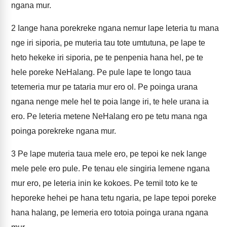
ngana mur.
2
Iange hana porekreke ngana nemur lape leteria tu mana
nge iri siporia, pe muteria tau tote umtutuna, pe lape te
heto hekeke iri siporia, pe te penpenia hana hel, pe te
hele poreke NeHalang. Pe pule lape te longo taua
tetemeria mur pe tataria mur ero ol. Pe poinga urana
ngana nenge mele hel te poia lange iri, te hele urana ia
ero. Pe leteria metene NeHalang ero pe tetu mana nga
poinga porekreke ngana mur.
3
Pe lape muteria taua mele ero, pe tepoi ke nek lange
mele pele ero pule. Pe tenau ele singiria lemene ngana
mur ero, pe leteria inin ke kokoes. Pe temil toto ke te
heporeke hehei pe hana tetu ngaria, pe lape tepoi poreke
hana halang, pe lemeria ero totoia poinga urana ngana