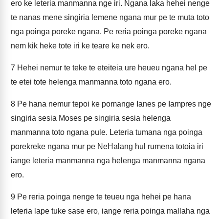
ero ke leteria manmanna nge iri. Ngana laka hehei nenge
te nanas mene singiria lemene ngana mur pe te muta toto
nga poinga poreke ngana. Pe reria poinga poreke ngana
nem kik heke tote iri ke teare ke nek ero.
7
Hehei nemur te teke te eteiteia ure heueu ngana hel pe
te etei tote helenga manmanna toto ngana ero.
8
Pe hana nemur tepoi ke pomange Ianes pe Iampres nge
singiria sesia Moses pe singiria sesia helenga
manmanna toto ngana pule. Leteria tumana nga poinga
porekreke ngana mur pe NeHalang hul rumena totoia iri
iange leteria manmanna nga helenga manmanna ngana
ero.
9
Pe reria poinga nenge te teueu nga hehei pe hana
leteria lape tuke sase ero, iange reria poinga mallaha nga