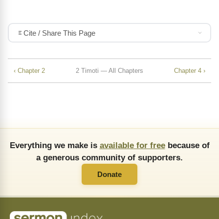
Cite / Share This Page
‹ Chapter 2
2 Timoti — All Chapters
Chapter 4 ›
Everything we make is
available for free
because of
a generous community of supporters.
Donate