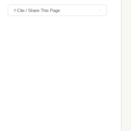
Cite / Share This Page