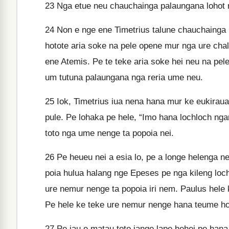
23
Nga etue neu chauchainga palaungana lohot 
24
Non e nge ene Timetrius talune chauchainga
hotote aria soke na pele opene mur nga ure chal
ene Atemis. Pe te teke aria soke hei neu na pel
um tutuna palaungana nga reria ume neu.
25
Iok, Timetrius iua nena hana mur ke eukiraua 
pule. Pe lohaka pe hele, “Imo hana lochloch ng
toto nga ume nenge ta popoia nei.
26
Pe heueu nei a esia lo, pe a longe helenga n
poia hulua halang nge Epeses pe nga kileng loc
ure nemur nenge ta popoia iri nem. Paulus hele
Pe hele ke teke ure nemur nenge hana teume hote
27
Pe iau e matau toto iange lape hehei pe han