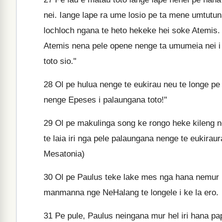
nei. Iange lape ra ume losio pe ta mene umtutuna
lochloch ngana te heto hekeke hei soke Atemis
Atemis nena pele opene nenge ta umumeia nei i u
toto sio."
28
Ol pe hulua nenge te eukirau neu te longe pe l
nenge Epeses i palaungana toto!"
29
Ol pe makulinga song ke rongo heke kileng neu
te laia iri nga pele palaungana nenge te eukirau
Mesatonia)
30
Ol pe Paulus teke lake mes nga hana nemur mat
manmanna nge NeHalang te longele i ke la ero.
31
Pe pule, Paulus neingana mur hel iri hana pap