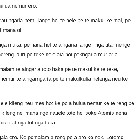
 hulua nemur ero.
irau ngaria nem. Iange hel te hele pe te makul ke mai, pe
il mana ol.
nga muka, pe hana hel te alngaria lange i nga utar nenge
eng ia iri pe teke hele ala pol pekngaria mur aria.
malam te alngaria toto haka pe te makul ke te teke,
nemur te alngarngaria pe te makulkulia helenga neu ke
ele kileng neu mes hot ke poia hulua nemur ke te reng pe
e kileng nei mana nge nauele tote hei soke Atemis nena
sio at nga lut nga tapa.
gaia ero. Ke pomalam a reng pe a are ke nek. Letemo