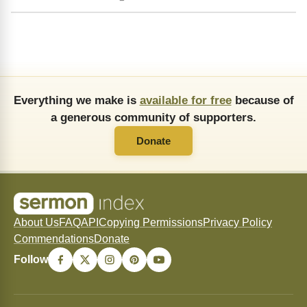
Everything we make is
available for free
because of
a generous community of supporters.
Donate
About Us
FAQ
API
Copying Permissions
Privacy Policy
Commendations
Donate
Follow