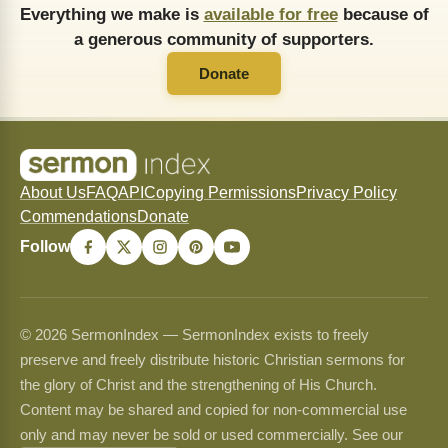
Everything we make is
available for free
because of
a generous community of supporters.
Donate
About Us
FAQ
API
Copying Permissions
Privacy Policy
Commendations
Donate
Follow
© 2026 SermonIndex — SermonIndex exists to freely
preserve and freely distribute historic Christian sermons for
the glory of Christ and the strengthening of His Church.
Content may be shared and copied for non-commercial use
only and may never be sold or used commercially. See our