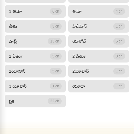
1 తిమో
తిమో
6 ch
4 ch
తీతు
ఫిలేమోన్‍
3 ch
1 ch
హెబ్రీ
యాకోబ్‍
13 ch
5 ch
1‏ పేతుర్‍
2 పేతుర్‍
5 ch
3 ch
1యోహాన్‍
2యోహాన్‍
5 ch
1 ch
3 యోహాన్‍
యూదా
1 ch
1 ch
ప్రక
22 ch