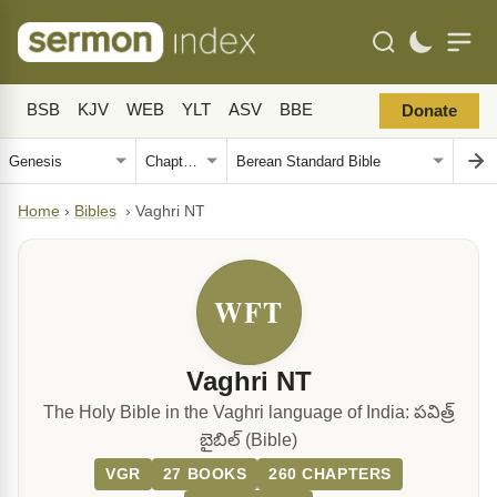
BSB
KJV
WEB
YLT
ASV
BBE
Donate
Home
›
Bibles
›
Vaghri NT
WFT
Vaghri NT
The Holy Bible in the Vaghri language of India: పవిత్ర్
బైబిల్‍ (Bible)
VGR
27 BOOKS
260 CHAPTERS