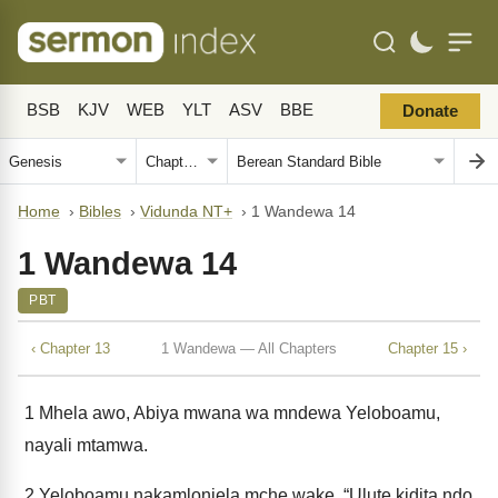
BSB
KJV
WEB
YLT
ASV
BBE
Donate
Home
›
Bibles
›
Vidunda NT+
›
1 Wandewa 14
1 Wandewa 14
PBT
‹ Chapter 13
1 Wandewa — All Chapters
Chapter 15 ›
1
Mhela awo, Abiya mwana wa mndewa Yeloboamu,
nayali mtamwa.
2
Yeloboamu nakamlonjela mche wake, “Ulute kidita ndo