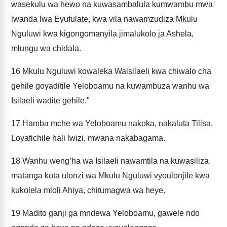
wasekulu wa hewo na kuwasambalula kumwambu mwa
lwanda lwa Eyufulate, kwa vila nawamzudiza Mkulu
Nguluwi kwa kigongomanyila jimalukolo ja Ashela,
mlungu wa chidala.
16
Mkulu Nguluwi kowaleka Waisilaeli kwa chiwalo cha
gehile goyaditile Yeloboamu na kuwambuza wanhu wa
Isilaeli wadite gehile."
17
Hamba mche wa Yeloboamu nakoka, nakaluta Tilisa.
Loyafichile hali lwizi, mwana nakabagama.
18
Wanhu weng’ha wa Isilaeli nawamtila na kuwasiliza
matanga kota ulonzi wa Mkulu Nguluwi vyoulonjile kwa
kukolela mloli Ahiya, chitumagwa wa heye.
19
Madito ganji ga mndewa Yeloboamu, gawele ndo