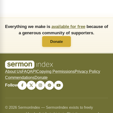
Everything we make is
available for free
because of
a generous community of supporters.
Donate
About Us
FAQ
API
Copying Permissions
Privacy Policy
Commendations
Donate
Follow
© 2026 SermonIndex — SermonIndex exists to freely