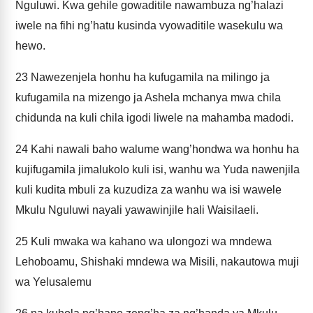
Nguluwi. Kwa gehile gowaditile nawambuza ng’halazi
iwele na fihi ng’hatu kusinda vyowaditile wasekulu wa
hewo.
23
Nawezenjela honhu ha kufugamila na milingo ja
kufugamila na mizengo ja Ashela mchanya mwa chila
chidunda na kuli chila igodi liwele na mahamba madodi.
24
Kahi nawali baho walume wang’hondwa wa honhu ha
kujifugamila jimalukolo kuli isi, wanhu wa Yuda nawenjila
kuli kudita mbuli za kuzudiza za wanhu wa isi wawele
Mkulu Nguluwi nayali yawawinjile hali Waisilaeli.
25
Kuli mwaka wa kahano wa ulongozi wa mndewa
Lehoboamu, Shishaki mndewa wa Misili, nakautowa muji
wa Yelusalemu