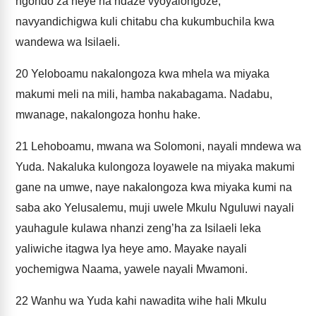
ngondo za heye na ndaze vyoyalongoze,
navyandichigwa kuli chitabu cha kukumbuchila kwa
wandewa wa Isilaeli.
20
Yeloboamu nakalongoza kwa mhela wa miyaka
makumi meli na mili, hamba nakabagama. Nadabu,
mwanage, nakalongoza honhu hake.
21
Lehoboamu, mwana wa Solomoni, nayali mndewa wa
Yuda. Nakaluka kulongoza loyawele na miyaka makumi
gane na umwe, naye nakalongoza kwa miyaka kumi na
saba ako Yelusalemu, muji uwele Mkulu Nguluwi nayali
yauhagule kulawa nhanzi zeng’ha za Isilaeli leka
yaliwiche itagwa lya heye amo. Mayake nayali
yochemigwa Naama, yawele nayali Mwamoni.
22
Wanhu wa Yuda kahi nawadita wihe hali Mkulu