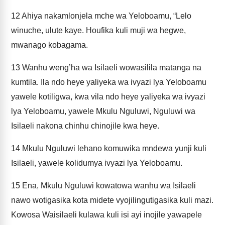
12
Ahiya nakamlonjela mche wa Yeloboamu, “Lelo
winuche, ulute kaye. Houfika kuli muji wa hegwe,
mwanago kobagama.
13
Wanhu weng’ha wa Isilaeli wowasilila matanga na
kumtila. Ila ndo heye yaliyeka wa ivyazi lya Yeloboamu
yawele kotiligwa, kwa vila ndo heye yaliyeka wa ivyazi
lya Yeloboamu, yawele Mkulu Nguluwi, Nguluwi wa
Isilaeli nakona chinhu chinojile kwa heye.
14
Mkulu Nguluwi lehano komuwika mndewa yunji kuli
Isilaeli, yawele kolidumya ivyazi lya Yeloboamu.
15
Ena, Mkulu Nguluwi kowatowa wanhu wa Isilaeli
nawo wotigasika kota midete vyojilingutigasika kuli mazi.
Kowosa Waisilaeli kulawa kuli isi ayi inojile yawapele