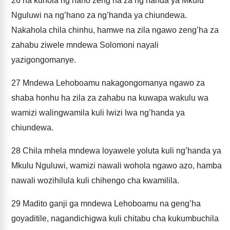
26
na kuhola ng’hano zeng’ha za ng’handa ya Mkulu
Nguluwi na ng’hano za ng’handa ya chiundewa.
Nakahola chila chinhu, hamwe na zila ngawo zeng’ha za
zahabu ziwele mndewa Solomoni nayali
yazigongomanye.
27
Mndewa Lehoboamu nakagongomanya ngawo za
shaba honhu ha zila za zahabu na kuwapa wakulu wa
wamizi walingwamila kuli lwizi lwa ng’handa ya
chiundewa.
28
Chila mhela mndewa loyawele yoluta kuli ng’handa ya
Mkulu Nguluwi, wamizi nawali wohola ngawo azo, hamba
nawali wozihilula kuli chihengo cha kwamilila.
29
Madito ganji ga mndewa Lehoboamu na geng’ha
goyaditile, nagandichigwa kuli chitabu cha kukumbuchila