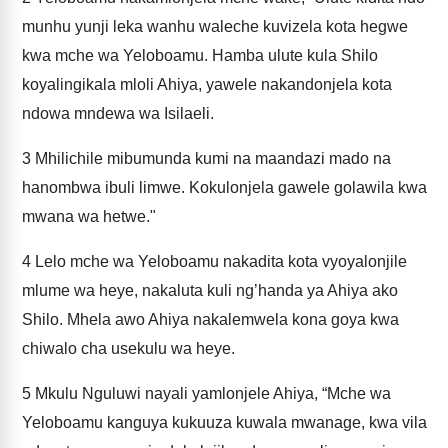
munhu yunji leka wanhu waleche kuvizela kota hegwe
kwa mche wa Yeloboamu. Hamba ulute kula Shilo
koyalingikala mloli Ahiya, yawele nakandonjela kota
ndowa mndewa wa Isilaeli.
3
Mhilichile mibumunda kumi na maandazi mado na
hanombwa ibuli limwe. Kokulonjela gawele golawila kwa
mwana wa hetwe."
4
Lelo mche wa Yeloboamu nakadita kota vyoyalonjile
mlume wa heye, nakaluta kuli ng’handa ya Ahiya ako
Shilo. Mhela awo Ahiya nakalemwela kona goya kwa
chiwalo cha usekulu wa heye.
5
Mkulu Nguluwi nayali yamlonjele Ahiya, “Mche wa
Yeloboamu kanguya kukuuza kuwala mwanage, kwa vila