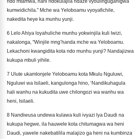
ndo mtamwa, nani ndokulajila ndaze vyoulinguganigwa
kumwidichila.” Mche wa Yeloboamu vyoyafichile,
nakedita heye ka munhu yunji.
6
Lelo Ahiya loyahuliche munhu yokwinjila kuli lwizi,
nakalonga, “Winjile mng’handa mche wa Yeloboamu.
Lekachoni kwangidita kota ndo munhu yunji? Nandajizwa
kukupa mbuli yihile.
7
Ulute ukamlonjele Yeloboamu kota Mkulu Nguluwi,
Nguluwi wa Isilaeli, kangulonga hino, ‘Nandikuhagula
hali wanhu na kukudita uwe chilongozi wa wanhu wa
heni, Isilaeli.
8
Nandiwusa undewa kulawa kuli ivyazi lya Daudi na
kukupa hegwe, ila hauwele kota chitumagwa wa heni
Daudi, yawele nakebatilila malajizo ga heni na kumbinza