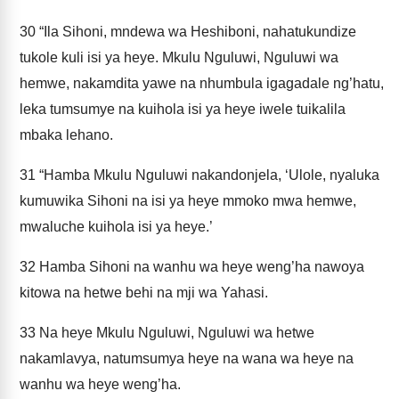
30
“Ila Sihoni, mndewa wa Heshiboni, nahatukundize
tukole kuli isi ya heye. Mkulu Nguluwi, Nguluwi wa
hemwe, nakamdita yawe na nhumbula igagadale ng’hatu,
leka tumsumye na kuihola isi ya heye iwele tuikalila
mbaka lehano.
31
“Hamba Mkulu Nguluwi nakandonjela, ‘Ulole, nyaluka
kumuwika Sihoni na isi ya heye mmoko mwa hemwe,
mwaluche kuihola isi ya heye.’
32
Hamba Sihoni na wanhu wa heye weng’ha nawoya
kitowa na hetwe behi na mji wa Yahasi.
33
Na heye Mkulu Nguluwi, Nguluwi wa hetwe
nakamlavya, natumsumya heye na wana wa heye na
wanhu wa heye weng’ha.