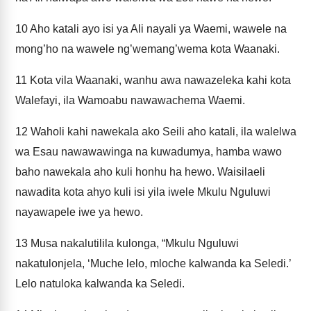
10
Aho katali ayo isi ya Ali nayali ya Waemi, wawele na
mong’ho na wawele ng’wemang’wema kota Waanaki.
11
Kota vila Waanaki, wanhu awa nawazeleka kahi kota
Walefayi, ila Wamoabu nawawachema Waemi.
12
Waholi kahi nawekala ako Seili aho katali, ila walelwa
wa Esau nawawawinga na kuwadumya, hamba wawo
baho nawekala aho kuli honhu ha hewo. Waisilaeli
nawadita kota ahyo kuli isi yila iwele Mkulu Nguluwi
nayawapele iwe ya hewo.
13
Musa nakalutilila kulonga, “Mkulu Nguluwi
nakatulonjela, ‘Muche lelo, mloche kalwanda ka Seledi.’
Lelo natuloka kalwanda ka Seledi.