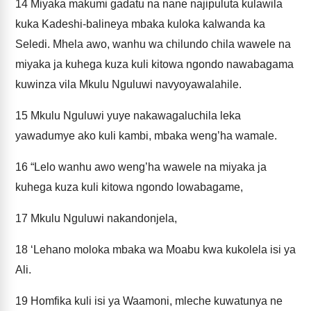
14
Miyaka makumi gadatu na nane najipuluta kulawila
kuka Kadeshi-balineya mbaka kuloka kalwanda ka
Seledi. Mhela awo, wanhu wa chilundo chila wawele na
miyaka ja kuhega kuza kuli kitowa ngondo nawabagama
kuwinza vila Mkulu Nguluwi navyoyawalahile.
15
Mkulu Nguluwi yuye nakawagaluchila leka
yawadumye ako kuli kambi, mbaka weng’ha wamale.
16
“Lelo wanhu awo weng’ha wawele na miyaka ja
kuhega kuza kuli kitowa ngondo lowabagame,
17
Mkulu Nguluwi nakandonjela,
18
‘Lehano moloka mbaka wa Moabu kwa kukolela isi ya
Ali.
19
Homfika kuli isi ya Waamoni, mleche kuwatunya ne