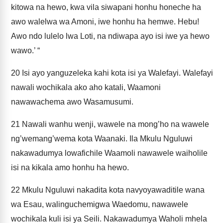
kitowa na hewo, kwa vila siwapani honhu honeche ha
awo walelwa wa Amoni, iwe honhu ha hemwe. Hebu!
Awo ndo lulelo lwa Loti, na ndiwapa ayo isi iwe ya hewo
wawo.’ “
20
Isi ayo yanguzeleka kahi kota isi ya Walefayi. Walefayi
nawali wochikala ako aho katali, Waamoni
nawawachema awo Wasamusumi.
21
Nawali wanhu wenji, wawele na mong’ho na wawele
ng’wemang’wema kota Waanaki. Ila Mkulu Nguluwi
nakawadumya lowafichile Waamoli nawawele waiholile
isi na kikala amo honhu ha hewo.
22
Mkulu Nguluwi nakadita kota navyoyawaditile wana
wa Esau, walinguchemigwa Waedomu, nawawele
wochikala kuli isi ya Seili. Nakawadumya Waholi mhela