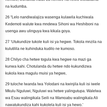
na kudumba.
26
“Lelo nandiwalajiza wasenga kulawila kuchiwala
Kedemoti walute kwa mndewa Sihoni wa Heshiboni na
usenga awu ulinguya kwa kikala goya.
27
‘Utukundize tukole kuli isi ya hegwe. Tokola mnzila na
kulutilila ne kuhinduka kudilo ne kumoso.
28
Chilyo cha hetwe togula kwa hegwe na mazi ga
kunwa kahi. Chotulanda du hetwe ndo kukundizwa
kukola kwa magulu muisi ya hegwe,
29
tuloche lwanda lwa Yolodani na kwinjila kuli isi iwele
Mkulu Nguluwi, Nguluwi wa hetwe yalingutupa. Walelwa
wa Esau walingikala Seili na Wamoabu walingikala Ali
nawatukundiza kahi kukolela kuli isi ya hewo.’