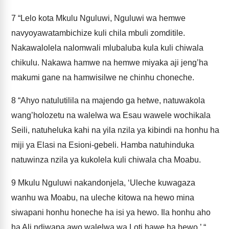
7
“Lelo kota Mkulu Nguluwi, Nguluwi wa hemwe
navyoyawatambichize kuli chila mbuli zomditile.
Nakawalolela nalomwali mlubaluba kula kuli chiwala
chikulu. Nakawa hamwe na hemwe miyaka aji jeng’ha
makumi gane na hamwisilwe ne chinhu choneche.
8
“Ahyo natulutilila na majendo ga hetwe, natuwakola
wang’holozetu na walelwa wa Esau wawele wochikala
Seili, natuheluka kahi na yila nzila ya kibindi na honhu ha
miji ya Elasi na Esioni-gebeli. Hamba natuhinduka
natuwinza nzila ya kukolela kuli chiwala cha Moabu.
9
Mkulu Nguluwi nakandonjela, ‘Uleche kuwagaza
wanhu wa Moabu, na uleche kitowa na hewo mina
siwapani honhu honeche ha isi ya hewo. Ila honhu aho
ha Ali ndiwapa awo walelwa wa Loti hawe ha hewo.’ “