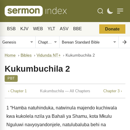
BSB
KJV
WEB
YLT
ASV
BBE
Donate
Home
›
Bibles
›
Vidunda NT+
›
Kukumbuchila 2
Kukumbuchila 2
PBT
‹ Chapter 1
Kukumbuchila — All Chapters
Chapter 3 ›
1
“Hamba natuhinduka, natwinula majendo kuchiwala
kwa kukolela nzila ya Bahali ya Shamu, kota Mkulu
Nguluwi navyoyandonjele, natulubaluba behi na