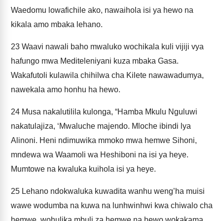
Waedomu lowafichile ako, nawaihola isi ya hewo na
kikala amo mbaka lehano.
23
Waavi nawali baho mwaluko wochikala kuli vijiji vya
hafungo mwa Mediteleniyani kuza mbaka Gasa.
Wakafutoli kulawila chihilwa cha Kilete nawawadumya,
nawekala amo honhu ha hewo.
24
Musa nakalutilila kulonga, “Hamba Mkulu Nguluwi
nakatulajiza, ‘Mwaluche majendo. Mloche ibindi lya
Alinoni. Heni ndimuwika mmoko mwa hemwe Sihoni,
mndewa wa Waamoli wa Heshiboni na isi ya heye.
Mumtowe na kwaluka kuihola isi ya heye.
25
Lehano ndokwaluka kuwadita wanhu weng’ha muisi
wawe wodumba na kuwa na lunhwinhwi kwa chiwalo cha
hemwe, wohulika mbuli za hemwe na hewo wokakama