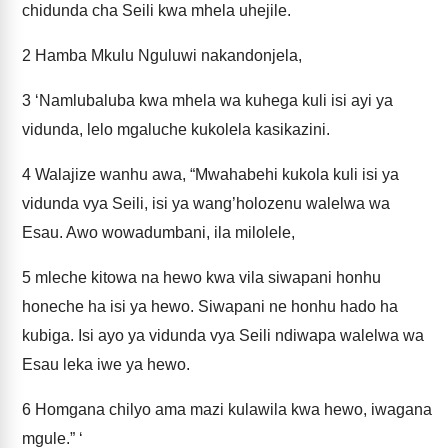
chidunda cha Seili kwa mhela uhejile.
2
Hamba Mkulu Nguluwi nakandonjela,
3
‘Namlubaluba kwa mhela wa kuhega kuli isi ayi ya
vidunda, lelo mgaluche kukolela kasikazini.
4
Walajize wanhu awa, “Mwahabehi kukola kuli isi ya
vidunda vya Seili, isi ya wang’holozenu walelwa wa
Esau. Awo wowadumbani, ila milolele,
5
mleche kitowa na hewo kwa vila siwapani honhu
honeche ha isi ya hewo. Siwapani ne honhu hado ha
kubiga. Isi ayo ya vidunda vya Seili ndiwapa walelwa wa
Esau leka iwe ya hewo.
6
Homgana chilyo ama mazi kulawila kwa hewo, iwagana
mgule.” ‘