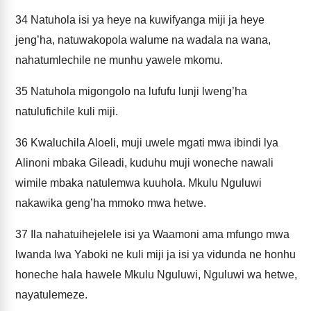
34
Natuhola isi ya heye na kuwifyanga miji ja heye
jeng’ha, natuwakopola walume na wadala na wana,
nahatumlechile ne munhu yawele mkomu.
35
Natuhola migongolo na lufufu lunji lweng’ha
natulufichile kuli miji.
36
Kwaluchila Aloeli, muji uwele mgati mwa ibindi lya
Alinoni mbaka Gileadi, kuduhu muji woneche nawali
wimile mbaka natulemwa kuuhola. Mkulu Nguluwi
nakawika geng’ha mmoko mwa hetwe.
37
Ila nahatuihejelele isi ya Waamoni ama mfungo mwa
lwanda lwa Yaboki ne kuli miji ja isi ya vidunda ne honhu
honeche hala hawele Mkulu Nguluwi, Nguluwi wa hetwe,
nayatulemeze.