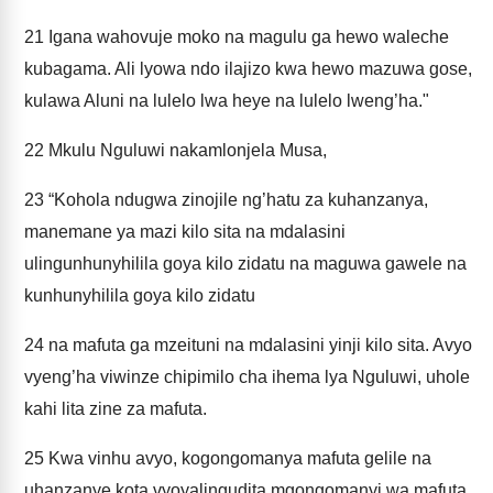
21
Igana wahovuje moko na magulu ga hewo waleche
kubagama. Ali lyowa ndo ilajizo kwa hewo mazuwa gose,
kulawa Aluni na lulelo lwa heye na lulelo lweng’ha."
22
Mkulu Nguluwi nakamlonjela Musa,
23
“Kohola ndugwa zinojile ng’hatu za kuhanzanya,
manemane ya mazi kilo sita na mdalasini
ulingunhunyhilila goya kilo zidatu na maguwa gawele na
kunhunyhilila goya kilo zidatu
24
na mafuta ga mzeituni na mdalasini yinji kilo sita. Avyo
vyeng’ha viwinze chipimilo cha ihema lya Nguluwi, uhole
kahi lita zine za mafuta.
25
Kwa vinhu avyo, kogongomanya mafuta gelile na
uhanzanye kota vyoyalingudita mgongomanyi wa mafuta