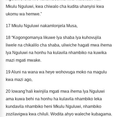
Mkulu Nguluwi, kwa chiwalo cha kudita uhanyisi kwa
ukomu wa hemwe."
17
Mkulu Nguluwi nakamlonjela Musa,
18
“Kogongomanya likuwe lya shaba lya kuhovujila
liwele na chikalilo cha shaba, uliwiche hagati mwa ihema
lya Nguluwi na honhu ha kulavila nhambiko na kuwika
mazi mgati mwake.
19
Aluni na wana wa heye wohovuga moko na magulu
kwa mazi ago,
20
lowang’hali kwinjila mgati mwa ihema lya Nguluwi
ama kuwa behi na honhu ha kulavila nhambiko leka
kundavila nhambiko heni Mkulu Nguluwi, nhambiko
zozilavigwa kwa chiluli. Wodita ahyo waleche kubagama.