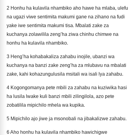
2
Honhu ha kulavila nhambiko aho hawe ha mlaba, ulefu
na ugazi viwe sentimita makumi gane na zihano na fudi
yake iwe sentimita makumi tisa. Mbalati zake za
kuchanya zolawilila zeng’ha ziwa chinhu chimwe na
honhu ha kulavila nhambiko.
3
Heng’ha kohabakaliza zahabu inojile, ubanzi wa
kuchanya na banzi zake zeng’ha za mlubavu na mbalati
zake, kahi kohazungulusila msitali wa isali lya zahabu.
4
Kogongomanya pete mbili za zahabu na kuziwika hasi
ha lusila lwake kuli banzi mbili zilingilola, azo pete
zobatilila mipichilo mhela wa kupika.
5
Mipichilo ajo jiwe ja msonobali na jibakalizwe zahabu.
6
Aho honhu ha kulavila nhambiko hawichigwe