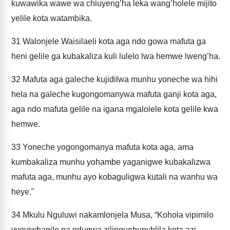
kuwawika wawe wa chiuyeng’ha leka wang’holele mijito
yelile kota watambika.
31
Walonjele Waisilaeli kota aga ndo gowa mafuta ga
heni gelile ga kubakaliza kuli lulelo lwa hemwe lweng’ha.
32
Mafuta aga galeche kujidilwa munhu yoneche wa hihi
hela na galeche kugongomanywa mafuta ganji kota aga,
aga ndo mafuta gelile na igana mgalolele kota gelile kwa
hemwe.
33
Yoneche yogongomanya mafuta kota aga, ama
kumbakaliza munhu yohambe yaganigwe kubakalizwa
mafuta aga, munhu ayo kobaguligwa kutali na wanhu wa
heye."
34
Mkulu Nguluwi nakamlonjela Musa, “Kohola vipimilo
vyoviwhanile na ndugwa zilingunhunyhlila kota azi,