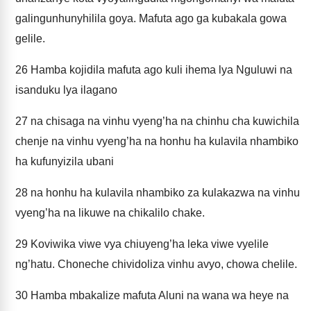
galingunhunyhilila goya. Mafuta ago ga kubakala gowa
gelile.
26
Hamba kojidila mafuta ago kuli ihema lya Nguluwi na
isanduku lya ilagano
27
na chisaga na vinhu vyeng’ha na chinhu cha kuwichila
chenje na vinhu vyeng’ha na honhu ha kulavila nhambiko
ha kufunyizila ubani
28
na honhu ha kulavila nhambiko za kulakazwa na vinhu
vyeng’ha na likuwe na chikalilo chake.
29
Koviwika viwe vya chiuyeng’ha leka viwe vyelile
ng’hatu. Choneche chividoliza vinhu avyo, chowa chelile.
30
Hamba mbakalize mafuta Aluni na wana wa heye na