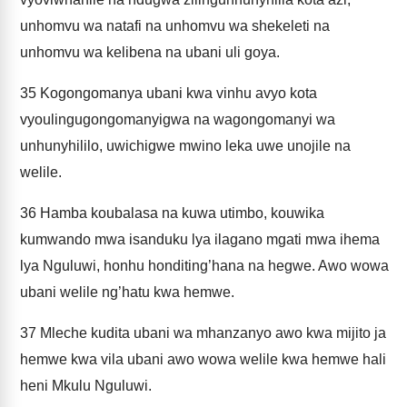
unhomvu wa natafi na unhomvu wa shekeleti na
unhomvu wa kelibena na ubani uli goya.
35
Kogongomanya ubani kwa vinhu avyo kota
vyoulingugongomanyigwa na wagongomanyi wa
unhunyhililo, uwichigwe mwino leka uwe unojile na
welile.
36
Hamba koubalasa na kuwa utimbo, kouwika
kumwando mwa isanduku lya ilagano mgati mwa ihema
lya Nguluwi, honhu honditing’hana na hegwe. Awo wowa
ubani welile ng’hatu kwa hemwe.
37
Mleche kudita ubani wa mhanzanyo awo kwa mijito ja
hemwe kwa vila ubani awo wowa welile kwa hemwe hali
heni Mkulu Nguluwi.