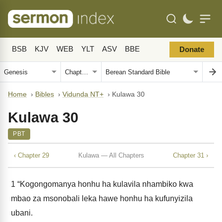
BSB
KJV
WEB
YLT
ASV
BBE
Donate
Home
›
Bibles
›
Vidunda NT+
›
Kulawa 30
Kulawa 30
PBT
‹ Chapter 29
Kulawa — All Chapters
Chapter 31 ›
1
“Kogongomanya honhu ha kulavila nhambiko kwa
mbao za msonobali leka hawe honhu ha kufunyizila
ubani.