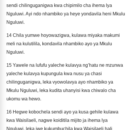
sendi chilinguganigwa kwa chipimilo cha ihema lya
Nguluwi. Ayi ndo nhambiko ya heye yondavila heni Mkulu
Nguluwi.
14
Chila yumwe hoyowazigwa, kulawa miyaka makumi
meli na kulutilila, kondavila nhambiko ayo ya Mkulu
Nguluwi.
15
Yawele na lufufu yaleche kulavya ng’hatu ne mzunwa
yaleche kulavya kupungula kwa nusu ya chasi
chilinguganigwa, leka vyowolavya ayo nhambiko ya
Mkulu Nguluwi, leka kudita uhanyisi kwa chiwalo cha
ukomu wa hewo.
16
Hegwe kobochela sendi ayo ya kusa gehile kulawa
kwa Waisilaeli, nagwe koiditila mijito ja ihema lya
Nguluwi, leka iwe kukumbuchila kwa Waisilaeli hali