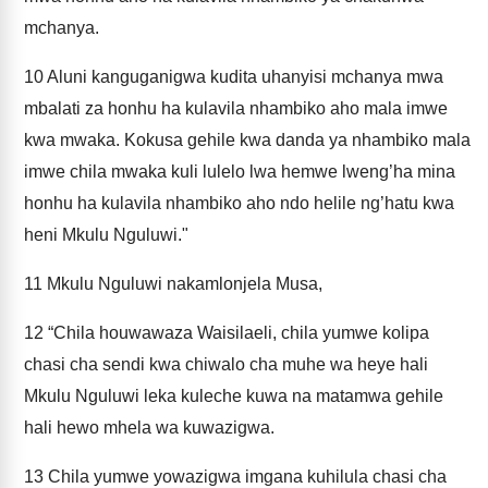
mchanya.
10
Aluni kanguganigwa kudita uhanyisi mchanya mwa
mbalati za honhu ha kulavila nhambiko aho mala imwe
kwa mwaka. Kokusa gehile kwa danda ya nhambiko mala
imwe chila mwaka kuli lulelo lwa hemwe lweng’ha mina
honhu ha kulavila nhambiko aho ndo helile ng’hatu kwa
heni Mkulu Nguluwi."
11
Mkulu Nguluwi nakamlonjela Musa,
12
“Chila houwawaza Waisilaeli, chila yumwe kolipa
chasi cha sendi kwa chiwalo cha muhe wa heye hali
Mkulu Nguluwi leka kuleche kuwa na matamwa gehile
hali hewo mhela wa kuwazigwa.
13
Chila yumwe yowazigwa imgana kuhilula chasi cha