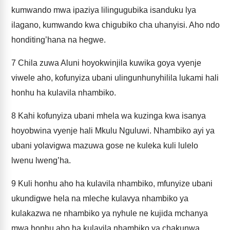
kumwando mwa ipaziya lilingugubika isanduku lya
ilagano, kumwando kwa chigubiko cha uhanyisi. Aho ndo
honditing’hana na hegwe.
7
Chila zuwa Aluni hoyokwinjila kuwika goya vyenje
viwele aho, kofunyiza ubani ulingunhunyhilila lukami hali
honhu ha kulavila nhambiko.
8
Kahi kofunyiza ubani mhela wa kuzinga kwa isanya
hoyobwina vyenje hali Mkulu Nguluwi. Nhambiko ayi ya
ubani yolavigwa mazuwa gose ne kuleka kuli lulelo
lwenu lweng’ha.
9
Kuli honhu aho ha kulavila nhambiko, mfunyize ubani
ukundigwe hela na mleche kulavya nhambiko ya
kulakazwa ne nhambiko ya nyhule ne kujida mchanya
mwa honhu aho ha kulavila nhambiko ya chakunwa