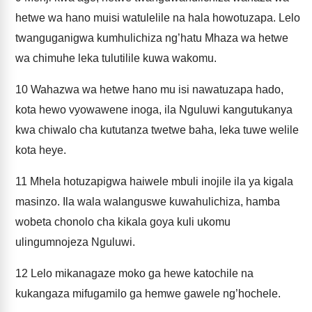
hetwe wa hano muisi watulelile na hala howotuzapa. Lelo
twanguganigwa kumhulichiza ng’hatu Mhaza wa hetwe
wa chimuhe leka tulutilile kuwa wakomu.
10
Wahazwa wa hetwe hano mu isi nawatuzapa hado,
kota hewo vyowawene inoga, ila Nguluwi kangutukanya
kwa chiwalo cha kututanza twetwe baha, leka tuwe welile
kota heye.
11
Mhela hotuzapigwa haiwele mbuli inojile ila ya kigala
masinzo. Ila wala walanguswe kuwahulichiza, hamba
wobeta chonolo cha kikala goya kuli ukomu
ulingumnojeza Nguluwi.
12
Lelo mikanagaze moko ga hewe katochile na
kukangaza mifugamilo ga hemwe gawele ng’hochele.