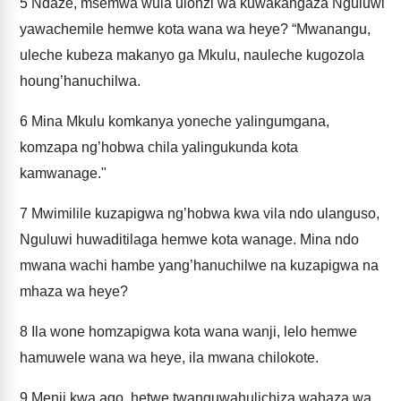
5
Ndaze, msemwa wula ulonzi wa kuwakangaza Nguluwi
yawachemile hemwe kota wana wa heye? “Mwanangu,
uleche kubeza makanyo ga Mkulu, nauleche kugozola
houng’hanuchilwa.
6
Mina Mkulu komkanya yoneche yalingumgana,
komzapa ng’hobwa chila yalingukunda kota
kamwanage."
7
Mwimilile kuzapigwa ng’hobwa kwa vila ndo ulanguso,
Nguluwi huwaditilaga hemwe kota wanage. Mina ndo
mwana wachi hambe yang’hanuchilwe na kuzapigwa na
mhaza wa heye?
8
Ila wone homzapigwa kota wana wanji, lelo hemwe
hamuwele wana wa heye, ila mwana chilokote.
9
Menji kwa ago, hetwe twanguwahulichiza wahaza wa