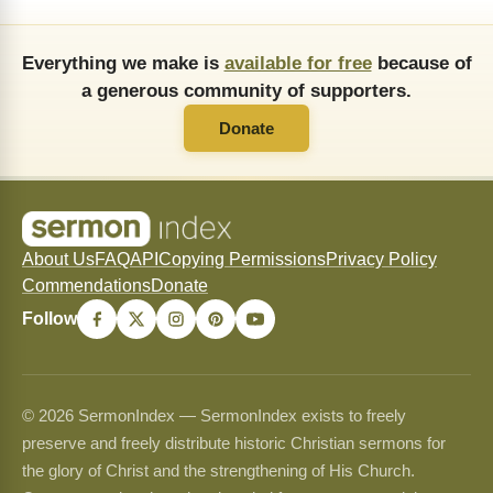
Everything we make is
available for free
because of
a generous community of supporters.
Donate
About Us
FAQ
API
Copying Permissions
Privacy Policy
Commendations
Donate
Follow
© 2026 SermonIndex — SermonIndex exists to freely
preserve and freely distribute historic Christian sermons for
the glory of Christ and the strengthening of His Church.