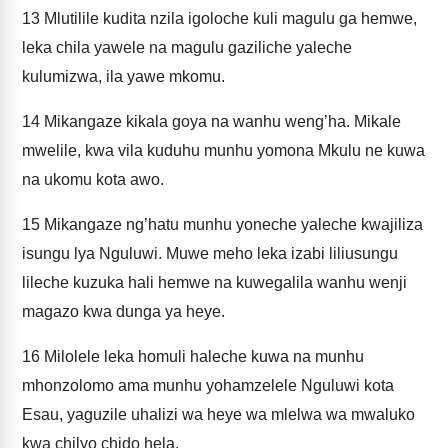
13
Mlutilile kudita nzila igoloche kuli magulu ga hemwe,
leka chila yawele na magulu gaziliche yaleche
kulumizwa, ila yawe mkomu.
14
Mikangaze kikala goya na wanhu weng’ha. Mikale
mwelile, kwa vila kuduhu munhu yomona Mkulu ne kuwa
na ukomu kota awo.
15
Mikangaze ng’hatu munhu yoneche yaleche kwajiliza
isungu lya Nguluwi. Muwe meho leka izabi liliusungu
lileche kuzuka hali hemwe na kuwegalila wanhu wenji
magazo kwa dunga ya heye.
16
Milolele leka homuli haleche kuwa na munhu
mhonzolomo ama munhu yohamzelele Nguluwi kota
Esau, yaguzile uhalizi wa heye wa mlelwa wa mwaluko
kwa chilyo chido hela.