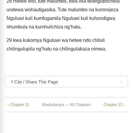
28
Hetwe lelo, tute malumbo, kwa vila twangubochela
undewa wohautigasika. Tute malumbo na kumnojeza
Nguluwi kuli kumfugamila Nguluwi kuli kuhondigwa
nhumbula na kumhulichiza ng’hatu,
29
kwa kukomya Nguluwi wa hetwe ndo chiluli
chilingulupila ng’hatu na chilingulakaza nimwa.
Cite / Share This Page
‹ Chapter 11
Waebulaniya — All Chapters
Chapter 13 ›