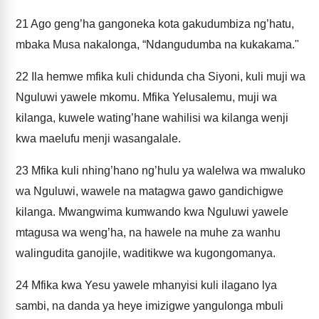
21
Ago geng’ha gangoneka kota gakudumbiza ng’hatu,
mbaka Musa nakalonga, “Ndangudumba na kukakama."
22
Ila hemwe mfika kuli chidunda cha Siyoni, kuli muji wa
Nguluwi yawele mkomu. Mfika Yelusalemu, muji wa
kilanga, kuwele wating’hane wahilisi wa kilanga wenji
kwa maelufu menji wasangalale.
23
Mfika kuli nhing’hano ng’hulu ya walelwa wa mwaluko
wa Nguluwi, wawele na matagwa gawo gandichigwe
kilanga. Mwangwima kumwando kwa Nguluwi yawele
mtagusa wa weng’ha, na hawele na muhe za wanhu
walingudita ganojile, waditikwe wa kugongomanya.
24
Mfika kwa Yesu yawele mhanyisi kuli ilagano lya
sambi, na danda ya heye imizigwe yangulonga mbuli