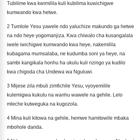
Tubilime kwa kwimilila kuli kubilima kuwichigwe
kumwando kwa hetwe.
2
Tumlole Yesu yawele ndo yaluchize makundo ga hetwe
na ndo heye yogomanjiza. Kwa chiwalo cha kusangalala
iwele iwichigwe kumwando kwa heye, nakemilila
kubagama mumsalaba, ne kudumba soni ya heye, na
sambi kangikala honhu ha ukulu kuli nzingo ya kudilo
kwa chigoda cha Undewa wa Nguluwi.
3
Mijese zila mbuli zimfichile Yesu, vyoyemilile
kulemigwa kukulu na wanhu wawele na gehile. Lelo
mleche kutweguka na kugozola.
4
Mina kuli kitowa na gehile, hemwe hamitowile mbaka
mbohole danda.