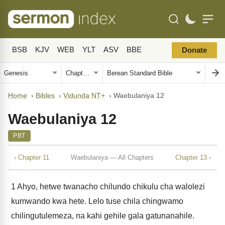
BSB
KJV
WEB
YLT
ASV
BBE
Donate
Home
›
Bibles
›
Vidunda NT+
›
Waebulaniya 12
Waebulaniya 12
PBT
‹ Chapter 11
Waebulaniya — All Chapters
Chapter 13 ›
1
Ahyo, hetwe twanacho chilundo chikulu cha walolezi
kumwando kwa hete. Lelo tuse chila chingwamo
chilingutulemeza, na kahi gehile gala gatunanahile.