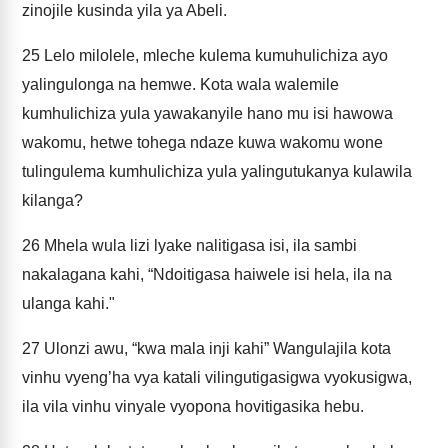
zinojile kusinda yila ya Abeli.
25
Lelo milolele, mleche kulema kumuhulichiza ayo
yalingulonga na hemwe. Kota wala walemile
kumhulichiza yula yawakanyile hano mu isi hawowa
wakomu, hetwe tohega ndaze kuwa wakomu wone
tulingulema kumhulichiza yula yalingutukanya kulawila
kilanga?
26
Mhela wula lizi lyake nalitigasa isi, ila sambi
nakalagana kahi, “Ndoitigasa haiwele isi hela, ila na
ulanga kahi."
27
Ulonzi awu, “kwa mala inji kahi” Wangulajila kota
vinhu vyeng’ha vya katali vilingutigasigwa vyokusigwa,
ila vila vinhu vinyale vyopona hovitigasika hebu.