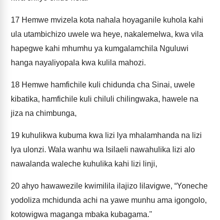
17
Hemwe mvizela kota nahala hoyaganile kuhola kahi
ula utambichizo uwele wa heye, nakalemelwa, kwa vila
hapegwe kahi mhumhu ya kumgalamchila Nguluwi
hanga nayaliyopala kwa kulila mahozi.
18
Hemwe hamfichile kuli chidunda cha Sinai, uwele
kibatika, hamfichile kuli chiluli chilingwaka, hawele na
jiza na chimbunga,
19
kuhulikwa kubuma kwa lizi lya mhalamhanda na lizi
lya ulonzi. Wala wanhu wa Isilaeli nawahulika lizi alo
nawalanda waleche kuhulika kahi lizi linji,
20
ahyo hawawezile kwimilila ilajizo lilavigwe, “Yoneche
yodoliza mchidunda achi na yawe munhu ama igongolo,
kotowigwa maganga mbaka kubagama."