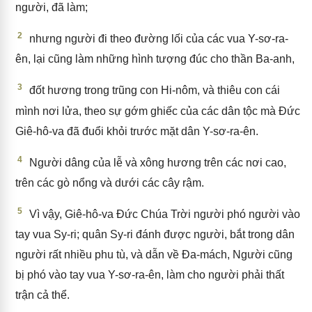
người, đã làm;
2
nhưng người đi theo đường lối của các vua Y-sơ-ra-
ên, lại cũng làm những hình tượng đúc cho thần Ba-anh,
3
đốt hương trong trũng con Hi-nôm, và thiêu con cái
mình nơi lửa, theo sự gớm ghiếc của các dân tộc mà Đức
Giê-hô-va đã đuổi khỏi trước mặt dân Y-sơ-ra-ên.
4
Người dâng của lễ và xông hương trên các nơi cao,
trên các gò nổng và dưới các cây rậm.
5
Vì vậy, Giê-hô-va Đức Chúa Trời người phó người vào
tay vua Sy-ri; quân Sy-ri đánh được người, bắt trong dân
người rất nhiều phu tù, và dẫn về Đa-mách, Người cũng
bị phó vào tay vua Y-sơ-ra-ên, làm cho người phải thất
trận cả thể.