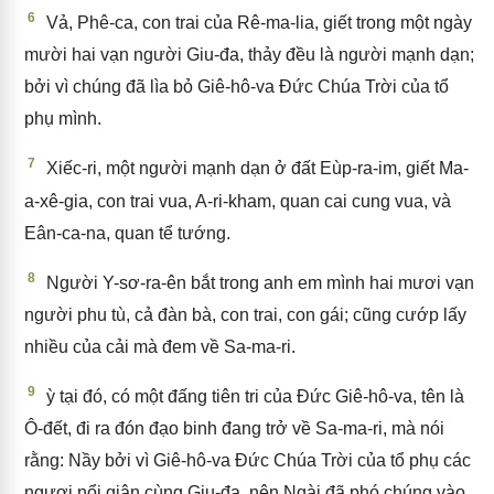
6
Vả, Phê-ca, con trai của Rê-ma-lia, giết trong một ngày
mười hai vạn người Giu-đa, thảy đều là người mạnh dạn;
bởi vì chúng đã lìa bỏ Giê-hô-va Đức Chúa Trời của tổ
phụ mình.
7
Xiếc-ri, một người mạnh dạn ở đất Eùp-ra-im, giết Ma-
a-xê-gia, con trai vua, A-ri-kham, quan cai cung vua, và
Eân-ca-na, quan tể tướng.
8
Người Y-sơ-ra-ên bắt trong anh em mình hai mươi vạn
người phu tù, cả đàn bà, con trai, con gái; cũng cướp lấy
nhiều của cải mà đem về Sa-ma-ri.
9
ỳ tại đó, có một đấng tiên tri của Đức Giê-hô-va, tên là
Ô-đết, đi ra đón đạo binh đang trở về Sa-ma-ri, mà nói
rằng: Nầy bởi vì Giê-hô-va Đức Chúa Trời của tổ phụ các
ngươi nổi giận cùng Giu-đa, nên Ngài đã phó chúng vào