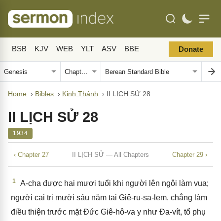
BSB
KJV
WEB
YLT
ASV
BBE
Donate
Home
›
Bibles
›
Kinh Thánh
›
II LỊCH SỬ 28
II LỊCH SỬ 28
1934
‹ Chapter 27
II LỊCH SỬ — All Chapters
Chapter 29 ›
1
A-cha được hai mươi tuổi khi người lên ngôi làm vua;
người cai trị mười sáu năm tại Giê-ru-sa-lem, chẳng làm
điều thiện trước mặt Đức Giê-hô-va y như Đa-vít, tổ phụ