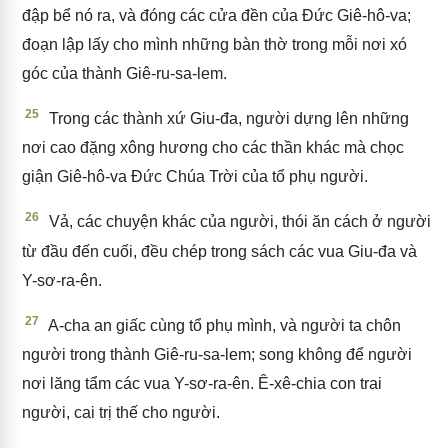
đập bể nó ra, và đóng các cửa đền của Đức Giê-hô-va;
đoạn lập lấy cho mình những bàn thờ trong mỗi nơi xó
góc của thành Giê-ru-sa-lem.
25
Trong các thành xứ Giu-đa, người dựng lên những
nơi cao đặng xông hương cho các thần khác mà chọc
giận Giê-hô-va Đức Chúa Trời của tổ phụ người.
26
Vả, các chuyện khác của người, thói ăn cách ở người
từ đầu đến cuối, đều chép trong sách các vua Giu-đa và
Y-sơ-ra-ên.
27
A-cha an giấc cùng tổ phụ mình, và người ta chôn
người trong thành Giê-ru-sa-lem; song không để người
nơi lăng tẩm các vua Y-sơ-ra-ên. Ê-xê-chia con trai
người, cai trị thế cho người.