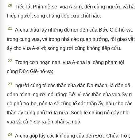
20
Tiếc-lát Phin-nê-se, vua A-si-ri, đến cùng người, và hà
hiếp người, song chẳng tiếp cứu chút nào.
21
A-cha thâu lấy những đồ nơi đền của Đức Giê-hô-va,
trong cung vua, và trong nhà các quan trưởng, rồi giao vật
ấy cho vua A-si-ri; song người cũng không tiếp cứu.
22
Trong cơn hoạn nạn, vua A-cha lại càng phạm tội
cùng Đức Giê-hô-va;
23
người cúng tế các thần của dân Đa-mách, là dân đã
đánh mình; người nói rằng: Bởi vì các thần của vua Sy-ri
đã phù trợ họ, nên ta sẽ cúng tế các thần ấy, hầu cho các
thần ấy cũng phù trợ ta nữa. Song le chúng nó gây cho
vua và cả Y-sơ-ra-ên phải sa ngã.
24
A-cha góp lấy các khí dụng của đền Đức Chúa Trời,