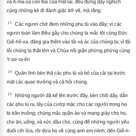
và A-ma-sa con trai của Hát-lai, đều đứng dậy nghịch
cùng những kẻ đi đánh giặc trở về, mà rằng:
13
Các ngươi chớ đem những phu tù vào đây; vì các
ngươi toan làm điều gây cho chúng ta mắc tội cùng Đức
Giê-hô-va, đặng gia thêm vào tội và ác của chúng ta; vì tội
lỗi chúng ta thật lớn và Chúa nổi giận phừng phừng cùng
Y-sơ-ra-ên
14
Quân lính bèn thả các phu tù và bỏ của cải tại trước
mặt các quan trưởng và cả hội chúng.
15
Những người đã kể tên trước đây, bèn chổi dậy, dẫn
các phu tù ra, lấy của cướp mặc cho các người trong họ
bị trần truồng; chúng mặc quần áo và mang giày cho họ,
cho ăn, uống, và xức dầu cho, cùng để những người yếu
đuối cỡi lừa, rồi đưa họ về cùng anh em mình, đến Giê-ri-