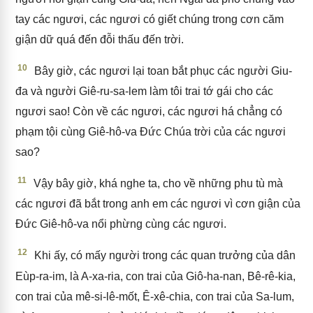
tay các ngươi, các ngươi có giết chúng trong cơn căm
giận dữ quá đến đỗi thấu đến trời.
10
Bây giờ, các ngươi lại toan bắt phục các người Giu-
đa và người Giê-ru-sa-lem làm tôi trai tớ gái cho các
ngươi sao! Còn về các ngươi, các ngươi há chẳng có
phạm tội cùng Giê-hô-va Đức Chúa trời của các ngươi
sao?
11
Vậy bây giờ, khá nghe ta, cho về những phu tù mà
các ngươi đã bắt trong anh em các ngươi vì cơn giận của
Đức Giê-hô-va nổi phừng cùng các ngươi.
12
Khi ấy, có mấy người trong các quan trưởng của dân
Eùp-ra-im, là A-xa-ria, con trai của Giô-ha-nan, Bê-rê-kia,
con trai của mê-si-lê-mốt, Ê-xê-chia, con trai của Sa-lum,