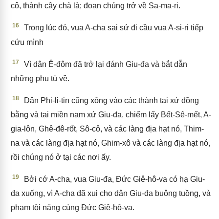
cô, thành cây chà là; đoạn chúng trở về Sa-ma-ri.
16
Trong lúc đó, vua A-cha sai sứ đi cầu vua A-si-ri tiếp
cứu mình
17
Vì dân Ê-đôm đã trở lại đánh Giu-đa và bắt dẫn
những phu tù về.
18
Dân Phi-li-tin cũng xông vào các thành tại xứ đồng
bằng và tại miền nam xứ Giu-đa, chiếm lấy Bết-Sê-mết, A-
gia-lôn, Ghê-đê-rốt, Sô-cô, và các làng địa hạt nó, Thim-
na và các làng địa hạt nó, Ghim-xô và các làng địa hạt nó,
rồi chúng nó ở tại các nơi ấy.
19
Bởi cớ A-cha, vua Giu-đa, Đức Giê-hô-va có hạ Giu-
đa xuống, vì A-cha đã xui cho dân Giu-đa buông tuồng, và
phạm tội nặng cùng Đức Giê-hô-va.