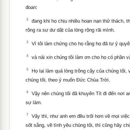
đoan:
2
đang khi họ chịu nhiều hoạn nạn thử thách, th
rộng ra sự dư dật của lòng rộng rãi mình.
3
Vì tôi làm chứng cho họ rằng họ đã tự ý quy
4
và nài xin chúng tôi làm ơn cho họ có phần v
5
Họ lại làm quá lòng trông cậy của chúng tôi, 
chúng tôi, theo ý muốn Đức Chúa Trời.
6
Vậy nên chúng tôi đã khuyên Tít đi đến nơi 
sự làm.
7
Vậy thì, như anh em đều trổi hơn về mọi việc, 
sốt sắng, về tình yêu chúng tôi, thì cũng hãy c