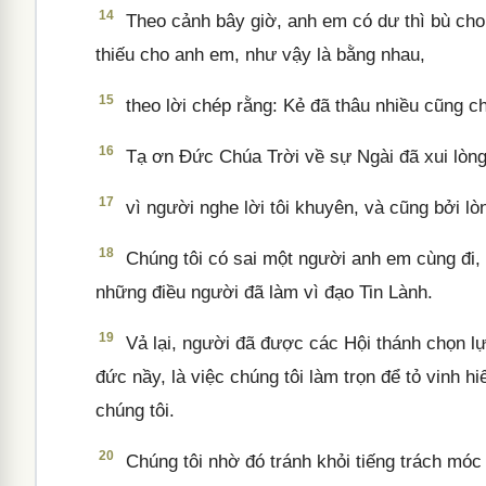
14
Theo cảnh bây giờ, anh em có dư thì bù cho h
thiếu cho anh em, như vậy là bằng nhau,
15
theo lời chép rằng: Kẻ đã thâu nhiều cũng ch
16
Tạ ơn Đức Chúa Trời về sự Ngài đã xui lòng
17
vì người nghe lời tôi khuyên, và cũng bởi lò
18
Chúng tôi có sai một người anh em cùng đi, l
những điều người đã làm vì đạo Tin Lành.
19
Vả lại, người đã được các Hội thánh chọn lự
đức nầy, là việc chúng tôi làm trọn để tỏ vinh 
chúng tôi.
20
Chúng tôi nhờ đó tránh khỏi tiếng trách móc