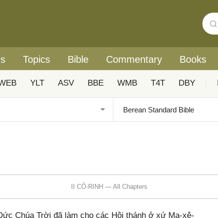
rs
Topics
Bible
Commentary
Books
WEB
YLT
ASV
BBE
WMB
T4T
DBY
|
II CÔ-RINH — All Chapters
Đức Chúa Trời đã làm cho các Hội thánh ở xứ Ma-xê-