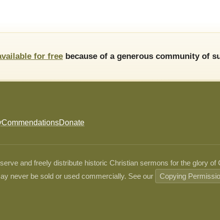
available for free
because of a generous community of su
y
Commendations
Donate
ve and freely distribute historic Christian sermons for the glory of
ay never be sold or used commercially. See our
Copying Permissi