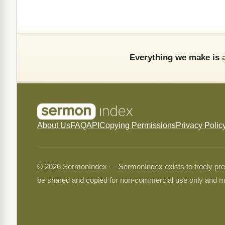
Everything we make is
About Us
FAQ
API
Copying Permissions
Privacy Polic
© 2026 SermonIndex — SermonIndex exists to freely preser
be shared and copied for non-commercial use only and m