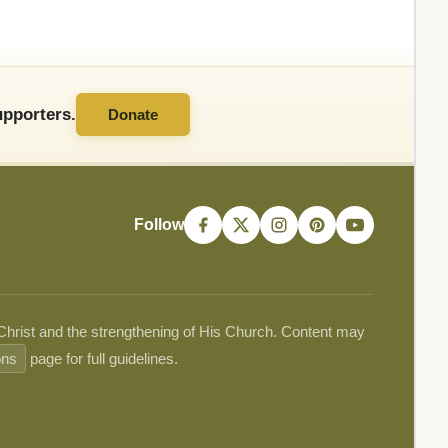
pporters.
Donate
Follow
 Christ and the strengthening of His Church. Content may
ons
page for full guidelines.