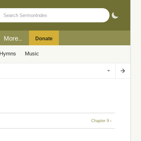
More..
Donate
Hymns
Music
Chapter 9 ›