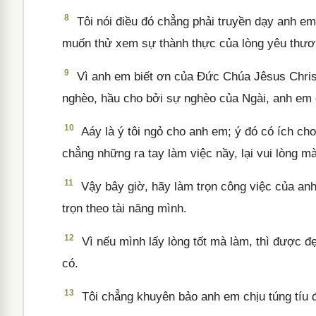
8
Tôi nói điều đó chẳng phải truyền dạy anh em
muốn thử xem sự thành thực của lòng yêu thươn
9
Vì anh em biết ơn của Đức Chúa Jêsus Christ
nghèo, hầu cho bởi sự nghèo của Ngài, anh em 
10
Aáy là ý tôi ngỏ cho anh em; ý đó có ích ch
chẳng những ra tay làm việc nầy, lại vui lòng m
11
Vậy bây giờ, hãy làm trọn công việc của anh
trọn theo tài năng mình.
12
Vì nếu mình lấy lòng tốt mà làm, thì được đ
có.
13
Tôi chẳng khuyên bảo anh em chịu túng tíu 