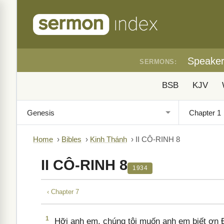
Speake
SERMONS:
BSB
KJV
Home
›
Bibles
›
Kinh Thánh
›
II CÔ-RINH 8
II CÔ-RINH 8
1934
‹ Chapter 7
1
Hỡi anh em, chúng tôi muốn anh em biết ơn 