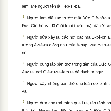
lem. Mẹ người tên là Hép-si-ba.
2
Người làm điều ác trước mặt Đức Giê-hô-va 
Đức Giê-hô-va đã đuổi khỏi trước mặt dân Y-sơ
3
Người sửa xây lại các nơi cao mà Ê-xê-chia,
tượng A-sê-ra giống như của A-háp, vua Y-sơ-ra-
nó.
4
Người cũng lập bàn thờ trong đền của Đức G
Aáy tại nơi Giê-ru-sa-lem ta để danh ta ngự.
5
Người xây những bàn thờ cho toàn cơ binh trê
va.
6
Người đưa con trai mình qua lửa, tập tành phé
thầy bói. Người làm điều ác trước mặt Đức Giê-