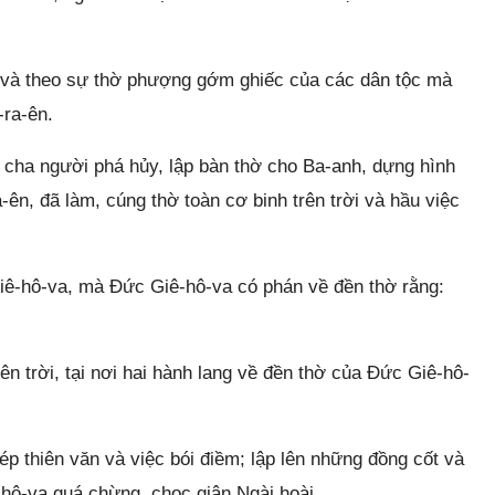
và theo sự thờ phượng gớm ghiếc của các dân tộc mà
-ra-ên.
 cha người phá hủy, lập bàn thờ cho Ba-anh, dựng hình
ên, đã làm, cúng thờ toàn cơ binh trên trời và hầu việc
iê-hô-va, mà Đức Giê-hô-va có phán về đền thờ rằng:
n trời, tại nơi hai hành lang về đền thờ của Đức Giê-hô-
p thiên văn và việc bói điềm; lập lên những đồng cốt và
hô-va quá chừng, chọc giận Ngài hoài.