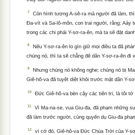
7
Còn hình tượng A-sê-ra mà người đã làm, th
Đa-vít và Sa-lô-môn, con trai người, rằng: Aáy 
trong các chi phái Y-sơ-ra-ên, mà ta sẽ đặt danh
8
Nếu Y-sơ-ra-ên lo gìn giữ mọi điều ta đã phán
chúng nó, thì ta sẽ chẳng để dân Y-sơ-ra-ên đi 
9
Nhưng chúng nó không nghe; chúng nó bị Ma
Giê-hô-va đã tuyệt diệt khỏi trước mặt dân Y-sơ
10
Đức Giê-hô-va bèn cậy các tiên tri, là tôi t
11
Vì Ma-na-se, vua Giu-đa, đã phạm những sự 
đã làm trước người, cùng quyến dụ Giu-đa phạm
12
vì cớ đó, Giê-hô-va Đức Chúa Trời của Y-sơ-