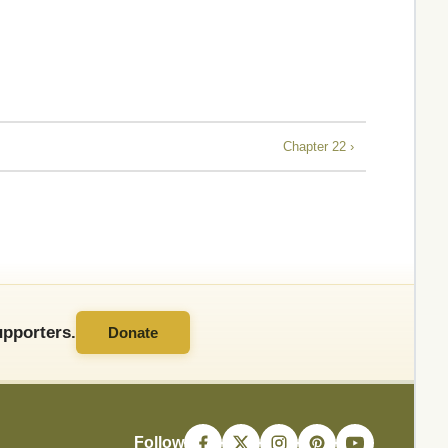
Chapter 22 ›
pporters.
Donate
Follow