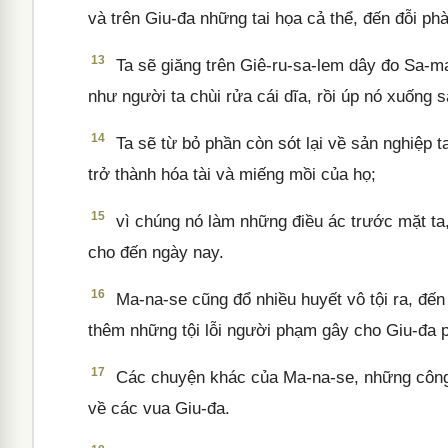
và trên Giu-đa những tai họa cả thể, đến đỗi phà
13
Ta sẽ giăng trên Giê-ru-sa-lem dây đo Sa-ma
như người ta chùi rửa cái dĩa, rồi úp nó xuống s
14
Ta sẽ từ bỏ phần còn sót lại về sản nghiệp 
trở thành hóa tài và miếng mồi của họ;
15
vì chúng nó làm những điều ác trước mặt ta, 
cho đến ngày nay.
16
Ma-na-se cũng đổ nhiều huyết vô tội ra, đến 
thêm những tội lỗi người phạm gây cho Giu-đa 
17
Các chuyện khác của Ma-na-se, những công 
về các vua Giu-đa.