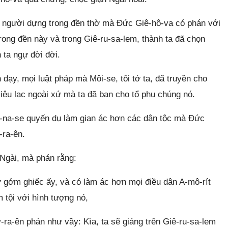
ì người dựng trong đền thờ mà Đức Giê-hô-va có phán với
trong đền này và trong Giê-ru-sa-lem, thành ta đã chọn
 ta ngự đời đời.
 dạy, mọi luật pháp mà Môi-se, tôi tớ ta, đã truyền cho
xiêu lạc ngoài xứ mà ta đã ban cho tổ phụ chúng nó.
-na-se quyến dụ làm gian ác hơn các dân tộc mà Đức
-ra-ên.
ớ Ngài, mà phán rằng:
gớm ghiếc ấy, và có làm ác hơn mọi điều dân A-mô-rít
 tội với hình tượng nó,
ra-ên phán như vầy: Kìa, ta sẽ giáng trên Giê-ru-sa-lem