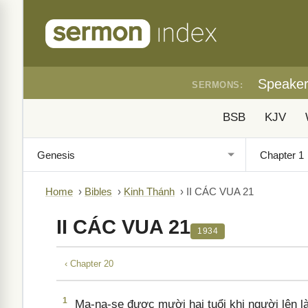
Speake
SERMONS:
BSB
KJV
Home
›
Bibles
›
Kinh Thánh
›
II CÁC VUA 21
II CÁC VUA 21
1934
‹ Chapter 20
1
Ma-na-se được mười hai tuổi khi người lên là