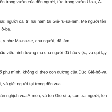
ôn trong vườn của đền người, tức trong vườn U-xa, A-
i; người cai trị hai năm tại Giê-ru-sa-lem. Mẹ người tên
iô-ba.
, y như Ma-na-se, cha người, đã làm.
ầu việc hình tượng mà cha người đã hầu việc, và quì lạy
ổ phụ mình, không đi theo con đường của Đức Giê-hô-va.
và giết người tại trong đền vua.
n nghịch vua A-môn, và tôn Giô-si-a, con trai người, lên