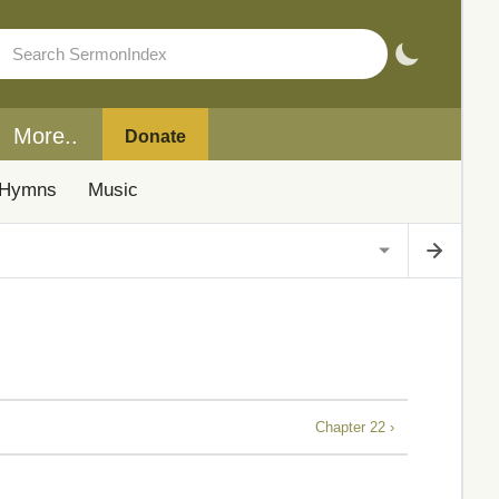
More..
Donate
Hymns
Music
Chapter 22 ›