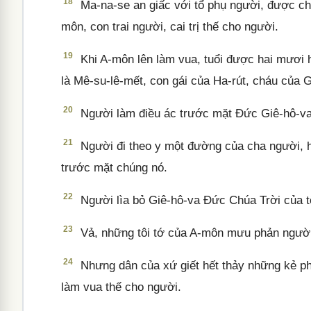
18
Ma-na-se an giấc với tổ phụ người, được ch
môn, con trai người, cai trị thế cho người.
19
Khi A-môn lên làm vua, tuổi được hai mươi ha
là Mê-su-lê-mết, con gái của Ha-rút, cháu của G
20
Người làm điều ác trước mặt Đức Giê-hô-va
21
Người đi theo y một đường của cha người, h
trước mặt chúng nó.
22
Người lìa bỏ Giê-hô-va Đức Chúa Trời của t
23
Vả, những tôi tớ của A-môn mưu phản người, 
24
Nhưng dân của xứ giết hết thảy những kẻ phả
làm vua thế cho người.