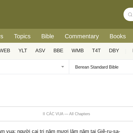
rs
Topics
Bible
Commentary
Books
WEB
YLT
ASV
BBE
WMB
T4T
DBY
|
II CÁC VUA — All Chapters
m vua; người cai trị năm mươi lăm năm tại Giê-ru-sa-