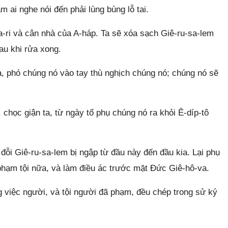
m ai nghe nói đến phải lùng bùng lỗ tai.
-ri và cân nhà của A-háp. Ta sẽ xóa sạch Giê-ru-sa-lem
au khi rửa xong.
ta, phó chúng nó vào tay thù nghịch chúng nó; chúng nó sẽ
chọc giận ta, từ ngày tổ phụ chúng nó ra khỏi Ê-díp-tô
đỗi Giê-ru-sa-lem bị ngập từ đầu này đến đầu kia. Lại phụ
phạm tội nữa, và làm điều ác trước mặt Đức Giê-hô-va.
việc người, và tội người đã phạm, đều chép trong sử ký