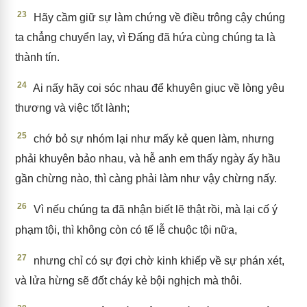
23
Hãy cầm giữ sự làm chứng về điều trông cậy chúng
ta chẳng chuyển lay, vì Đấng đã hứa cùng chúng ta là
thành tín.
24
Ai nấy hãy coi sóc nhau để khuyên giục về lòng yêu
thương và việc tốt lành;
25
chớ bỏ sự nhóm lại như mấy kẻ quen làm, nhưng
phải khuyên bảo nhau, và hễ anh em thấy ngày ấy hầu
gần chừng nào, thì càng phải làm như vậy chừng nấy.
26
Vì nếu chúng ta đã nhận biết lẽ thật rồi, mà lại cố ý
phạm tội, thì không còn có tế lễ chuộc tội nữa,
27
nhưng chỉ có sự đợi chờ kinh khiếp về sự phán xét,
và lửa hừng sẽ đốt cháy kẻ bội nghịch mà thôi.