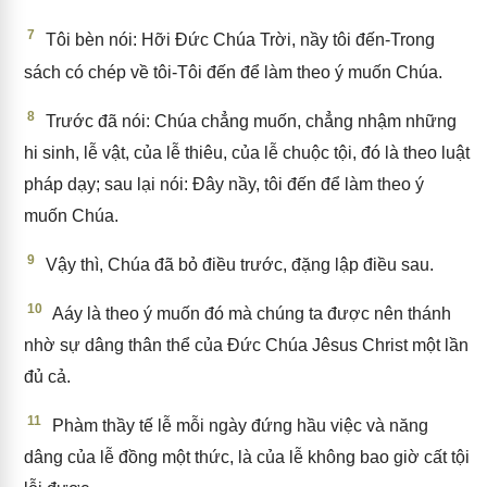
7
Tôi bèn nói: Hỡi Đức Chúa Trời, nầy tôi đến-Trong
sách có chép về tôi-Tôi đến để làm theo ý muốn Chúa.
8
Trước đã nói: Chúa chẳng muốn, chẳng nhậm những
hi sinh, lễ vật, của lễ thiêu, của lễ chuộc tội, đó là theo luật
pháp dạy; sau lại nói: Đây nầy, tôi đến để làm theo ý
muốn Chúa.
9
Vậy thì, Chúa đã bỏ điều trước, đặng lập điều sau.
10
Aáy là theo ý muốn đó mà chúng ta được nên thánh
nhờ sự dâng thân thể của Đức Chúa Jêsus Christ một lần
đủ cả.
11
Phàm thầy tế lễ mỗi ngày đứng hầu việc và năng
dâng của lễ đồng một thức, là của lễ không bao giờ cất tội