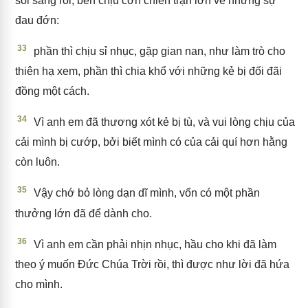
soi sáng rồi, bèn chịu cơn chiến trận lớn về những sự
đau đớn:
33
phần thì chịu sỉ nhục, gặp gian nan, như làm trò cho
thiên hạ xem, phần thì chia khổ với những kẻ bị đối đãi
đồng một cách.
34
Vì anh em đã thương xót kẻ bị tù, và vui lòng chịu của
cải mình bị cướp, bởi biết mình có của cải quí hơn hằng
còn luôn.
35
Vậy chớ bỏ lòng dạn dĩ mình, vốn có một phần
thưởng lớn đã để dành cho.
36
Vì anh em cần phải nhịn nhục, hầu cho khi đã làm
theo ý muốn Đức Chúa Trời rồi, thì được như lời đã hứa
cho mình.