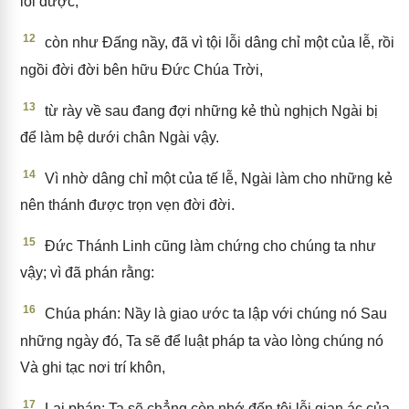
lỗi được,
12
còn như Đấng nầy, đã vì tội lỗi dâng chỉ một của lễ, rồi
ngồi đời đời bên hữu Đức Chúa Trời,
13
từ rày về sau đang đợi những kẻ thù nghịch Ngài bị
để làm bệ dưới chân Ngài vậy.
14
Vì nhờ dâng chỉ một của tế lễ, Ngài làm cho những kẻ
nên thánh được trọn vẹn đời đời.
15
Đức Thánh Linh cũng làm chứng cho chúng ta như
vậy; vì đã phán rằng:
16
Chúa phán: Nầy là giao ước ta lập với chúng nó Sau
những ngày đó, Ta sẽ để luật pháp ta vào lòng chúng nó
Và ghi tạc nơi trí khôn,
17
Lại phán: Ta sẽ chẳng còn nhớ đến tội lỗi gian ác của