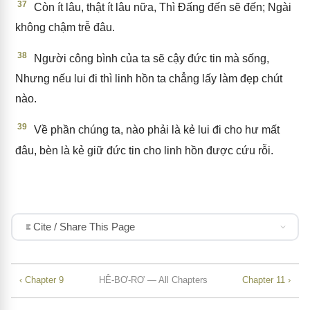
37
Còn ít lâu, thật ít lâu nữa, Thì Đấng đến sẽ đến; Ngài
không chậm trễ đâu.
38
Người công bình của ta sẽ cậy đức tin mà sống,
Nhưng nếu lui đi thì linh hồn ta chẳng lấy làm đẹp chút
nào.
39
Về phần chúng ta, nào phải là kẻ lui đi cho hư mất
đâu, bèn là kẻ giữ đức tin cho linh hồn được cứu rỗi.
Cite / Share This Page
‹ Chapter 9
HÊ-BƠ-RƠ — All Chapters
Chapter 11 ›