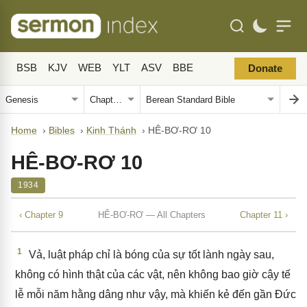
BSB
KJV
WEB
YLT
ASV
BBE
Donate
Home
›
Bibles
›
Kinh Thánh
›
HÊ-BƠ-RƠ 10
HÊ-BƠ-RƠ 10
1934
‹ Chapter 9
HÊ-BƠ-RƠ — All Chapters
Chapter 11 ›
1
Vả, luật pháp chỉ là bóng của sự tốt lành ngày sau,
không có hình thật của các vật, nên không bao giờ cậy tế
lễ mỗi năm hằng dâng như vậy, mà khiến kẻ đến gần Đức