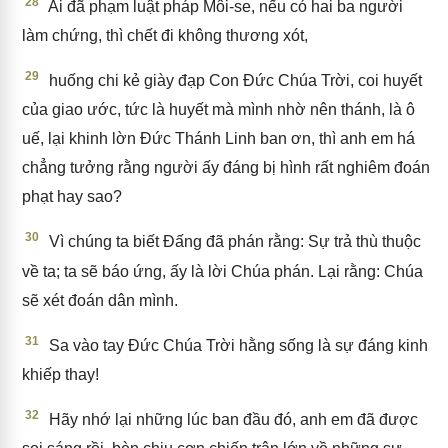
28
Ai đã phạm luật pháp Môi-se, nếu có hai ba người
làm chứng, thì chết đi không thương xót,
29
huống chi kẻ giày đạp Con Đức Chúa Trời, coi huyết
của giao ước, tức là huyết mà mình nhờ nên thánh, là ô
uế, lại khinh lờn Đức Thánh Linh ban ơn, thì anh em há
chẳng tưởng rằng người ấy đáng bị hình rất nghiêm đoán
phạt hay sao?
30
Vì chúng ta biết Đấng đã phán rằng: Sự trả thù thuộc
về ta; ta sẽ báo ứng, ấy là lời Chúa phán. Lại rằng: Chúa
sẽ xét đoán dân mình.
31
Sa vào tay Đức Chúa Trời hằng sống là sự đáng kinh
khiếp thay!
32
Hãy nhớ lại những lúc ban đầu đó, anh em đã được