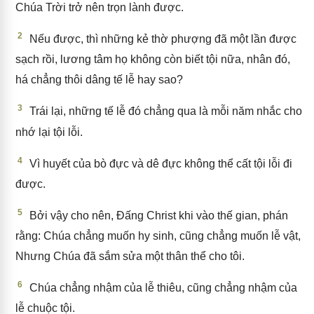
Chúa Trời trở nên trọn lành được.
2
Nếu được, thì những kẻ thờ phượng đã một lần được
sạch rồi, lương tâm họ không còn biết tội nữa, nhân đó,
há chẳng thôi dâng tế lễ hay sao?
3
Trái lại, những tế lễ đó chẳng qua là mỗi năm nhắc cho
nhớ lại tội lỗi.
4
Vì huyết của bò đực và dê đực không thể cất tội lỗi đi
được.
5
Bởi vậy cho nên, Đấng Christ khi vào thế gian, phán
rằng: Chúa chẳng muốn hy sinh, cũng chẳng muốn lễ vật,
Nhưng Chúa đã sắm sửa một thân thể cho tôi.
6
Chúa chẳng nhậm của lễ thiêu, cũng chẳng nhậm của
lễ chuộc tội.