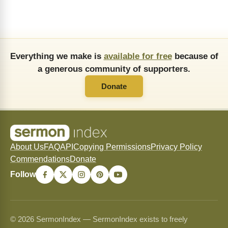
Everything we make is
available for free
because of
a generous community of supporters.
Donate
About Us
FAQ
API
Copying Permissions
Privacy Policy
Commendations
Donate
Follow
© 2026 SermonIndex — SermonIndex exists to freely