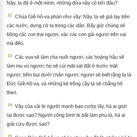
Nầy, ta đã ở một mình, những đứa nầy có bởi đâu?
22
Chúa Giê-hô-va phán như vầy: Nầy, ta sẽ giá tay trên
các nước, dựng cờ ta trong các dân. Bấy giờ chúng sẽ
bồng các con trai ngươi, vác các con gái ngươi trên vai
mà đến.
23
Các vua sẽ làm cha nuôi ngươi, các hoàng hậu sẽ
làm mụ vú ngươi; họ sẽ cúi mặt sát đất ở trước mặt
ngươi; liếm bụi dưới chân ngươi; ngươi sẽ biết rằng ta là
Đức Giê-hô-va, và những kẻ trông cậy ta sẽ chẳng hổ
thẹn.
24
Vậy của cải bị người mạnh bạo cướp lấy, há ai giựt
lại được sao? Người công bình bị bắt làm phu tù, há ai
giải cứu được sao?
25