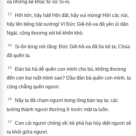
và những kẻ khác từ xứ Si-ni.
13
Hỡi trời, hãy hát! Hỡi đất, hãy vui mừng! Hỡi các núi,
hãy lên tiếng hát xướng! Vì Đức Giê-hô-va đã yên ủi dân
Ngài, cũng thương xót kẻ khốn khó.
14
Si-ôn từng nói rằng: Đức Giê-hô-va đã lìa bỏ ta; Chúa
đã quên ta.
15
Đàn bà há dễ quên con mình cho bú, không thương
đến con trai ruột mình sao? Dầu đàn bà quên con mình, ta
cũng chẳng quên ngươi.
16
Nầy ta đã chạm ngươi trong lòng bàn tay ta; các
tường thành ngươi thường ở trước mặt ta luôn.
17
Con cái ngươi chóng về; kẻ phá hại hủy diệt ngươi sẽ
ra khỏi giữa ngươi.