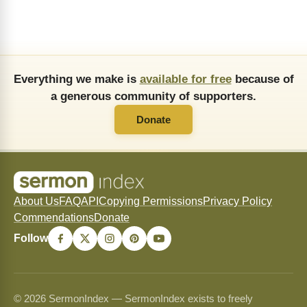
Everything we make is
available for free
because of
a generous community of supporters.
Donate
About Us
FAQ
API
Copying Permissions
Privacy Policy
Commendations
Donate
Follow
© 2026 SermonIndex — SermonIndex exists to freely