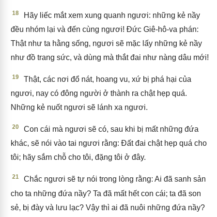
18
Hãy liếc mắt xem xung quanh ngươi: những kẻ nầy
đều nhóm lại và đến cùng ngươi! Đức Giê-hô-va phán:
Thật như ta hằng sống, ngươi sẽ mặc lấy những kẻ nầy
như đồ trang sức, và dùng mà thắt đai như nàng dâu mới!
19
Thật, các nơi đổ nát, hoang vu, xứ bị phá hại của
ngươi, nay có đông người ở thành ra chật hẹp quá.
Những kẻ nuốt ngươi sẽ lánh xa ngươi.
20
Con cái mà ngươi sẽ có, sau khi bị mất những đứa
khác, sẽ nói vào tai ngươi rằng: Đất đai chật hẹp quá cho
tôi; hãy sắm chỗ cho tôi, đặng tôi ở đây.
21
Chắc ngươi sẽ tự nói trong lòng rằng: Ai đã sanh sản
cho ta những đứa nầy? Ta đã mất hết con cái; ta đã son
sẻ, bị đày và lưu lạc? Vậy thì ai đã nuôi những đứa nầy?