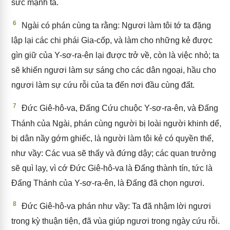
sức mạnh ta.
6
Ngài có phán cùng ta rằng: Ngươi làm tôi tớ ta đặng
lập lại các chi phái Gia-cốp, và làm cho những kẻ được
gìn giữ của Y-sơ-ra-ên lại được trở về, còn là việc nhỏ; ta
sẽ khiến ngươi làm sự sáng cho các dân ngoại, hầu cho
ngươi làm sự cứu rỗi của ta đến nơi đầu cùng đất.
7
Đức Giê-hô-va, Đấng Cứu chuộc Y-sơ-ra-ên, và Đấng
Thánh của Ngài, phán cùng người bị loài người khinh dể,
bị dân nầy gớm ghiếc, là người làm tôi kẻ có quyền thế,
như vầy: Các vua sẽ thấy và đứng dậy; các quan trưởng
sẽ quì lạy, vì cớ Đức Giê-hô-va là Đấng thành tín, tức là
Đấng Thánh của Y-sơ-ra-ên, là Đấng đã chọn ngươi.
8
Đức Giê-hô-va phán như vầy: Ta đã nhậm lời ngươi
trong kỳ thuận tiện, đã vùa giúp ngươi trong ngày cứu rỗi.