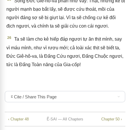
Song Đức Giê-hô-va phán như vầy: Thật, những kẻ bị
người mạnh bạo bắt lấy, sẽ được cứu thoát, mồi của
người đáng sợ sẽ bị giựt lại. Vì ta sẽ chống cự kẻ đối
địch ngươi, và chính ta sẽ giải cứu con cái ngươi.
26
Ta sẽ làm cho kẻ hiếp đáp ngươi tự ăn thịt mình, say
vì máu mình, như vì rượu mới; cả loài xác thịt sẽ biết ta,
Đức Giê-hô-va, là Đấng Cứu ngươi, Đấng Chuộc ngươi,
tức là Đấng Toàn năng của Gia-cốp!
Cite / Share This Page
‹ Chapter 48
Ê-SAI — All Chapters
Chapter 50 ›