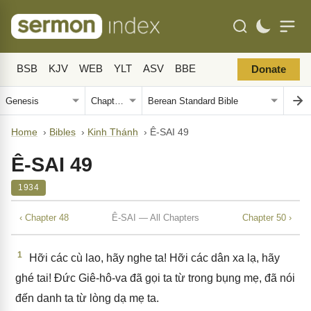
BSB
KJV
WEB
YLT
ASV
BBE
Donate
Home
›
Bibles
›
Kinh Thánh
›
Ê-SAI 49
Ê-SAI 49
1934
‹ Chapter 48
Ê-SAI — All Chapters
Chapter 50 ›
1
Hỡi các cù lao, hãy nghe ta! Hỡi các dân xa lạ, hãy
ghé tai! Đức Giê-hô-va đã gọi ta từ trong bụng mẹ, đã nói
đến danh ta từ lòng dạ mẹ ta.