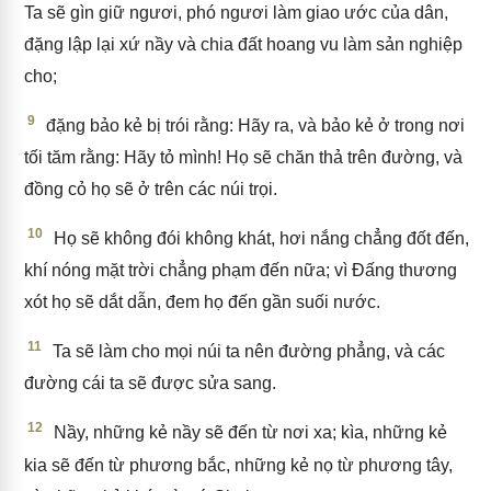
Ta sẽ gìn giữ ngươi, phó ngươi làm giao ước của dân,
đặng lập lại xứ nầy và chia đất hoang vu làm sản nghiệp
cho;
9
đặng bảo kẻ bị trói rằng: Hãy ra, và bảo kẻ ở trong nơi
tối tăm rằng: Hãy tỏ mình! Họ sẽ chăn thả trên đường, và
đồng cỏ họ sẽ ở trên các núi trọi.
10
Họ sẽ không đói không khát, hơi nắng chẳng đốt đến,
khí nóng mặt trời chẳng phạm đến nữa; vì Đấng thương
xót họ sẽ dắt dẫn, đem họ đến gần suối nước.
11
Ta sẽ làm cho mọi núi ta nên đường phẳng, và các
đường cái ta sẽ được sửa sang.
12
Nầy, những kẻ nầy sẽ đến từ nơi xa; kìa, những kẻ
kia sẽ đến từ phương bắc, những kẻ nọ từ phương tây,