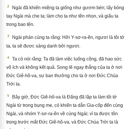
2
Ngài đã khiến miệng ta giống như gươm bén; lấy bóng
tay Ngài mà che ta; làm cho ta như tên nhọn, và giấu ta
trong bao tên.
3
Ngài phán cùng ta rằng: Hỡi Y-sơ-ra-ên, ngươi là tôi tớ
ta, ta sẽ được sáng danh bởi ngươi.
4
Ta có nói rằng: Ta đã làm việc luống công, đã hao sức
vô ích và không kết quả. Song lẽ ngay thẳng của ta ở nơi
Đức Giê-hô-va, sự ban thưởng cho ta ở nơi Đức Chúa
Trời ta.
5
Bây giờ, Đức Giê-hô-va là Đấng đã lập ta làm tôi tớ
Ngài từ trong bụng mẹ, có khiến ta dẫn Gia-cốp đến cùng
Ngài, và nhóm Y-sơ-ra-ên về cùng Ngài; vì ta được tôn
trọng trước mắt Đức Giê-hô-va, và Đức Chúa Trời ta là