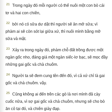
21
Trong ngày đó mỗi người có thể nuôi một con bò cái
tơ và hai con chiên,
22
bởi nó có sữa dư dật thì người sẽ ăn mỡ sữa; vì
phàm ai sẽ còn sót lại giữa xứ, thì nuôi mình bằng mỡ
sữa và mật.
23
Xảy ra trong ngày đó, phàm chỗ đất trồng được một
ngàn gốc nho, đáng giá một ngàn siếc-lơ bạc, sẽ mọc đầy
những gai gốc và chà chuôm.
24
Người ta sẽ đem cung tên đến đó, vì cả xứ chỉ là gai
gốc và chà chuôm. vậy.
25
Cũng không ai đến trên các gò là nơi mình đã cày
cuốc nữa, vì sợ gai gốc và chà chuôm, nhưng sẽ cho bò
ăn cỏ tại đó, và chiên giày đạp.