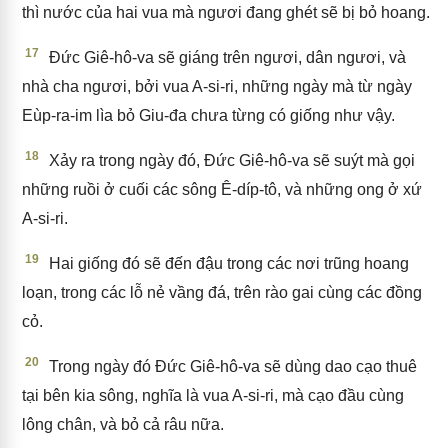
thì nước của hai vua mà ngươi đang ghét sẽ bị bỏ hoang.
17
Đức Giê-hô-va sẽ giáng trên ngươi, dân ngươi, và
nhà cha ngươi, bởi vua A-si-ri, những ngày mà từ ngày
Eùp-ra-im lìa bỏ Giu-đa chưa từng có giống như vậy.
18
Xảy ra trong ngày đó, Đức Giê-hô-va sẽ suýt mà gọi
những ruồi ở cuối các sông Ê-díp-tô, và những ong ở xứ
A-si-ri.
19
Hai giống đó sẽ đến đậu trong các nơi trũng hoang
loạn, trong các lỗ nẻ vầng đá, trên rào gai cùng các đồng
cỏ.
20
Trong ngày đó Đức Giê-hô-va sẽ dùng dao cạo thuê
tại bên kia sông, nghĩa là vua A-si-ri, mà cạo đầu cùng
lông chân, và bỏ cả râu nữa.