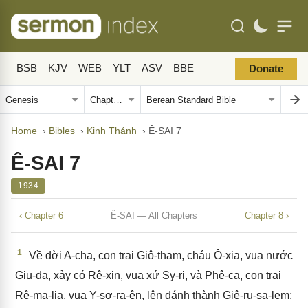
BSB
KJV
WEB
YLT
ASV
BBE
Donate
Home
›
Bibles
›
Kinh Thánh
›
Ê-SAI 7
Ê-SAI 7
1934
‹ Chapter 6
Ê-SAI — All Chapters
Chapter 8 ›
1
Về đời A-cha, con trai Giô-tham, cháu Ô-xia, vua nước
Giu-đa, xảy có Rê-xin, vua xứ Sy-ri, và Phê-ca, con trai
Rê-ma-lia, vua Y-sơ-ra-ên, lên đánh thành Giê-ru-sa-lem;