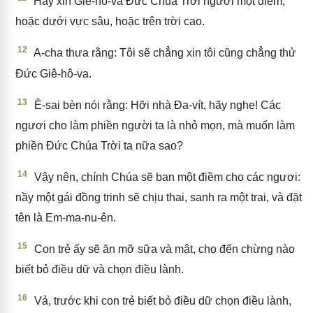
Hãy xin Giê-hô-va Đức Chúa Trời ngươi một điềm,
hoặc dưới vực sâu, hoặc trên trời cao.
12
A-cha thưa rằng: Tôi sẽ chẳng xin tôi cũng chẳng thử
Đức Giê-hô-va.
13
Ê-sai bèn nói rằng: Hỡi nhà Đa-vít, hãy nghe! Các
ngươi cho làm phiền người ta là nhỏ mọn, mà muốn làm
phiền Đức Chúa Trời ta nữa sao?
14
Vậy nên, chính Chúa sẽ ban một điềm cho các ngươi:
nầy một gái đồng trinh sẽ chịu thai, sanh ra một trai, và đặt
tên là Em-ma-nu-ên.
15
Con trẻ ấy sẽ ăn mỡ sữa và mật, cho đến chừng nào
biết bỏ điều dữ và chọn điều lành.
16
Vả, trước khi con trẻ biết bỏ điều dữ chọn điều lành,