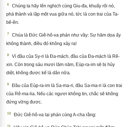
6
Chúng ta hãy lên nghịch cùng Giu-đa, khuấy rối nó,
phá thành và lập một vua giữa nó, tức là con trai của Ta-
bê-ên.
7
Chúa là Đức Giê-hô-va phán như vầy: Sự hăm dọa ấy
không thành, điều đó không xảy ra!
8
Vì đầu của Sy-ri là Đa-mách, đầu của Đa-mách là Rê-
xin. Còn trong sáu mươi lăm năm, Eùp-ra-im sẽ bị hủy
diệt, không được kể là dân nữa.
9
Đầu của Eùp-ra-im là Sa-ma-ri, đầu Sa-ma-ri là con trai
của Rê-ma-lia. Nếu các ngươi không tin, chắc sẽ không
đứng vững được.
10
Đức Giê-hô-va lại phán cùng A-cha rằng:
11