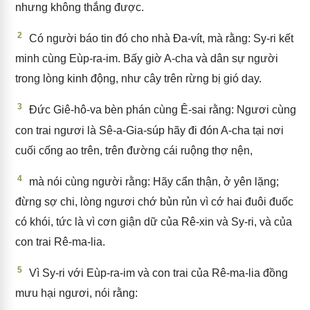
nhưng không thắng được.
2
Có người báo tin đó cho nhà Đa-vít, mà rằng: Sy-ri kết
minh cùng Eùp-ra-im. Bấy giờ A-cha và dân sự người
trong lòng kinh động, như cây trên rừng bị gió day.
3
Đức Giê-hô-va bèn phán cùng Ê-sai rằng: Ngươi cùng
con trai ngươi là Sê-a-Gia-súp hãy đi đón A-cha tại nơi
cuối cống ao trên, trên đường cái ruộng thợ nện,
4
mà nói cùng người rằng: Hãy cẩn thận, ở yên lặng;
đừng sợ chi, lòng ngươi chớ bủn rủn vì cớ hai đuôi đuốc
có khói, tức là vì cơn giận dữ của Rê-xin và Sy-ri, và của
con trai Rê-ma-lia.
5
Vì Sy-ri với Eùp-ra-im và con trai của Rê-ma-lia đồng
mưu hại ngươi, nói rằng: