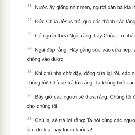
21
Nước ấy giống như men, người đàn bà kia lấy
22
Đức Chúa Jêsus trải qua các thành các làng,
23
Có người thưa Ngài rằng: Lạy Chúa, có phải
24
Ngài đáp rằng: Hãy gắng sức vào cửa hẹp, v
không vào được.
25
Khi chủ nhà chờ dậy, đóng cửa lại rồi, các 
chúng tôi! Chủ sẽ trả lời rằng: Ta không biết cá
26
Bấy giờ các ngươi sẽ thưa rằng: Chúng tôi 
chợ chúng tôi.
27
Chủ lại sẽ trả lời rằng: Ta nói cùng các ngư
làm dữ kia, hãy lui ra khỏi ta!