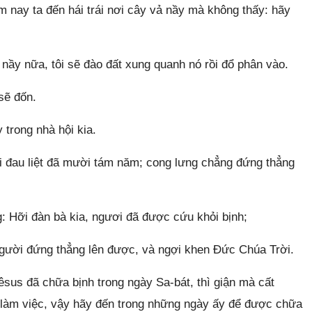
m nay ta đến hái trái nơi cây vả nầy mà không thấy: hãy
 nầy nữa, tôi sẽ đào đất xung quanh nó rồi đổ phân vào.
sẽ đốn.
trong nhà hội kia.
i đau liệt đã mười tám năm; cong lưng chẳng đứng thẳng
 Hỡi đàn bà kia, ngươi đã được cứu khỏi bịnh;
người đứng thẳng lên được, và ngợi khen Đức Chúa Trời.
sus đã chữa bịnh trong ngày Sa-bát, thì giận mà cất
i làm việc, vậy hãy đến trong những ngày ấy để được chữa