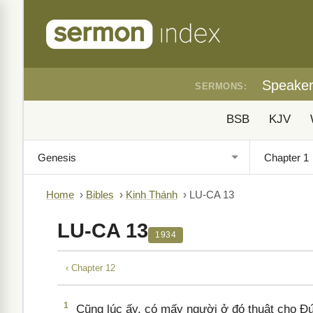
Speake
SERMONS:
BSB
KJV
Home
›
Bibles
›
Kinh Thánh
›
LU-CA 13
LU-CA 13
1934
‹ Chapter 12
1
Cũng lúc ấy, có mấy người ở đó thuật cho Đứ