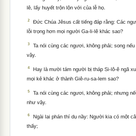
lê, lấy huyết trộn lộn với của lễ họ.
2
Đức Chúa Jêsus cất tiếng đáp rằng: Các ngươ
lỗi trọng hơn mọi người Ga-li-lê khác sao?
3
Ta nói cùng các ngươi, không phải; song nếu 
vậy.
4
Hay là mười tám người bị tháp Si-lô-ê ngã xuố
mọi kẻ khác ở thành Giê-ru-sa-lem sao?
5
Ta nói cùng các ngươi, không phải; nhưng nếu
như vậy.
6
Ngài lại phán thí dụ nầy: Người kia có một c
thấy;