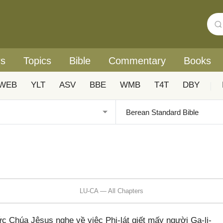
rs
Topics
Bible
Commentary
Books
WEB
YLT
ASV
BBE
WMB
T4T
DBY
|
LU-CA — All Chapters
c Chúa Jêsus nghe về việc Phi-lát giết mấy người Ga-li-