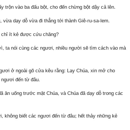
 trộn vào ba đấu bột, cho đến chừng bột dậy cả lên.
 vừa dạy dỗ vừa đi thẳng tới thành Giê-ru-sa-lem.
 chỉ ít kẻ được cứu chăng?
ì, ta nói cùng các ngươi, nhiều người sẽ tìm cách vào mà
ngươi ở ngoài gõ cửa kêu rằng: Lạy Chúa, xin mở cho
c ngươi đến từ đâu.
đã ăn uống trước mặt Chúa, và Chúa đã dạy dỗ trong các
ơi, không biết các ngươi đến từ đâu; hết thảy những kẻ