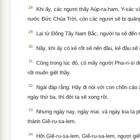
28
Khi ấy, các ngươi thấy Aùp-ra-ham, Y-sác và 
nước Đức Chúa Trời, còn các ngươi sẽ bị quăng 
29
Lại từ Đông Tây Nam Bắc, người ta sẽ đến 
30
Nầy, khi ấy có kẻ rốt sẽ nên đầu, kẻ đầu sẽ l
31
Cũng trong lúc đó, có mấy người Pha-ri-si đ
rốt muốn giết thầy.
32
Ngài đáp rằng: Hãy đi nói với con chồn cáo ấ
ngày thứ ba, thì đời ta sẽ xong rồi.
33
Nhưng ngày nay, ngày mai, và ngày kia ta phải
thành Giê-ru-sa-lem.
34
Hỡi Giê-ru-sa-lem, Giê-ru-sa-lem, ngươi giết