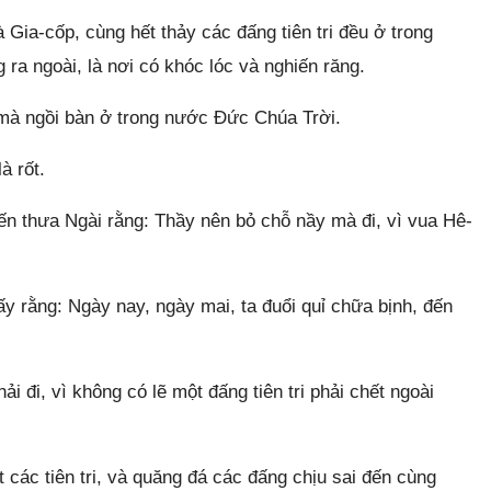
Gia-cốp, cùng hết thảy các đấng tiên tri đều ở trong
ra ngoài, là nơi có khóc lóc và nghiến răng.
mà ngồi bàn ở trong nước Đức Chúa Trời.
à rốt.
ến thưa Ngài rằng: Thầy nên bỏ chỗ nầy mà đi, vì vua Hê-
y rằng: Ngày nay, ngày mai, ta đuổi quỉ chữa bịnh, đến
 đi, vì không có lẽ một đấng tiên tri phải chết ngoài
 các tiên tri, và quăng đá các đấng chịu sai đến cùng