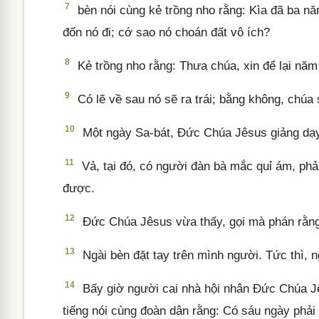
7
bèn nói cùng kẻ trồng nho rằng: Kìa đã ba nă
đốn nó đi; cớ sao nó choán đất vô ích?
8
Kẻ trồng nho rằng: Thưa chúa, xin để lại năm
9
Có lẽ về sau nó sẽ ra trái; bằng không, chúa 
10
Một ngày Sa-bát, Đức Chúa Jêsus giảng dạy 
11
Vả, tại đó, có người đàn bà mắc quỉ ám, phả
được.
12
Đức Chúa Jêsus vừa thấy, gọi mà phán rằng:
13
Ngài bèn đặt tay trên mình người. Tức thì, 
14
Bấy giờ người cai nhà hội nhân Đức Chúa Jê
tiếng nói cùng đoàn dân rằng: Có sáu ngày phả