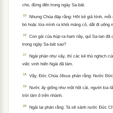
cho, đừng đến trong ngày Sa-bát.
15
Nhưng Chúa đáp rằng: Hỡi kẻ giả hình, mỗi 
bò hoặc lừa mình ra khỏi máng cỏ, dắt đi uống
16
Con gái của Aùp-ra-ham nầy, quỉ Sa-tan đã
trong ngày Sa-bát sao?
17
Ngài phán như vậy, thì các kẻ thù nghịch c
việc vinh hiển Ngài đã làm.
18
Vậy, Đức Chúa Jêsus phán rằng: Nước Đức C
19
Nước ấy giống như một hột cải, người kia lấ
trời làm ổ trên nhành.
20
Ngài lại phán rằng: Ta sẽ sánh nước Đức Ch