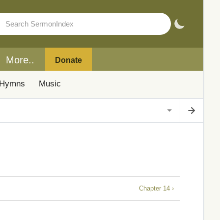
More..
Donate
Hymns
Music
Chapter 14 ›