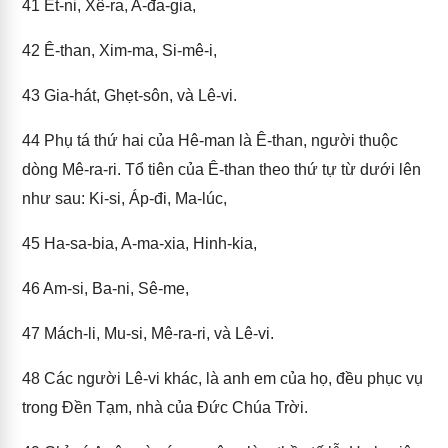
41
Ét-ni, Xê-ra, A-đa-gia,
42
Ê-than, Xim-ma, Si-mê-i,
43
Gia-hát, Ghẹt-sôn, và Lê-vi.
44
Phụ tá thứ hai của Hê-man là Ê-than, người thuộc
dòng Mê-ra-ri. Tổ tiên của Ê-than theo thứ tự từ dưới lên
như sau: Ki-si, Áp-đi, Ma-lúc,
45
Ha-sa-bia, A-ma-xia, Hinh-kia,
46
Am-si, Ba-ni, Sê-me,
47
Mách-li, Mu-si, Mê-ra-ri, và Lê-vi.
48
Các người Lê-vi khác, là anh em của họ, đều phục vụ
trong Đền Tạm, nhà của Đức Chúa Trời.