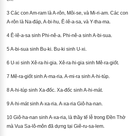
3
Các con Am-ram là A-rôn, Môi-se, và Mi-ri-am. Các con
A-rôn là Na-đáp, A-bi-hu, Ê-lê-a-sa, và Y-tha-ma.
4
Ê-lê-a-sa sinh Phi-nê-a. Phi-nê-a sinh A-bi-sua.
5
A-bi-sua sinh Bu-ki. Bu-ki sinh U-xi.
6
U-xi sinh Xê-ra-hi-gia. Xê-ra-hi-gia sinh Mê-ra-giốt.
7
Mê-ra-giốt sinh A-ma-ria. A-mi-ra sinh A-hi-túp.
8
A-hi-túp sinh Xa-đốc. Xa-đốc sinh A-hi-mát.
9
A-hi-mát sinh A-xa-ria. A-xa-ria Giô-ha-nan.
10
Giô-ha-nan sinh A-xa-ria, là thầy tế lễ trong Đền Thờ
mà Vua Sa-lô-môn đã dựng tại Giê-ru-sa-lem.