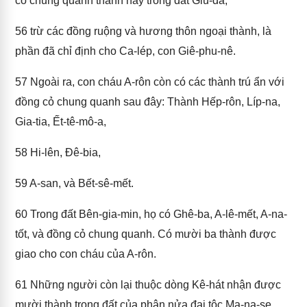
cỏ chung quanh thành này trong đất Giu-đa,
56
trừ các đồng ruộng và hương thôn ngoại thành, là
phần đã chỉ định cho Ca-lép, con Giê-phu-nê.
57
Ngoài ra, con cháu A-rôn còn có các thành trú ẩn với
đồng cỏ chung quanh sau đây: Thành Hếp-rôn, Líp-na,
Gia-tia, Ết-tê-mô-a,
58
Hi-lên, Đê-bia,
59
A-san, và Bết-sê-mết.
60
Trong đất Bên-gia-min, họ có Ghê-ba, A-lê-mết, A-na-
tốt, và đồng cỏ chung quanh. Có mười ba thành được
giao cho con cháu của A-rôn.
61
Những người còn lại thuộc dòng Kê-hát nhận được
mười thành trong đất của phân nửa đại tộc Ma-na-se.