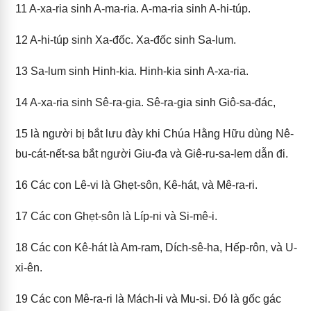
11
A-xa-ria sinh A-ma-ria. A-ma-ria sinh A-hi-túp.
12
A-hi-túp sinh Xa-đốc. Xa-đốc sinh Sa-lum.
13
Sa-lum sinh Hinh-kia. Hinh-kia sinh A-xa-ria.
14
A-xa-ria sinh Sê-ra-gia. Sê-ra-gia sinh Giô-sa-đác,
15
là người bị bắt lưu đày khi Chúa Hằng Hữu dùng Nê-
bu-cát-nết-sa bắt người Giu-đa và Giê-ru-sa-lem dẫn đi.
16
Các con Lê-vi là Ghẹt-sôn, Kê-hát, và Mê-ra-ri.
17
Các con Ghẹt-sôn là Líp-ni và Si-mê-i.
18
Các con Kê-hát là Am-ram, Dích-sê-ha, Hếp-rôn, và U-
xi-ên.
19
Các con Mê-ra-ri là Mách-li và Mu-si. Đó là gốc gác