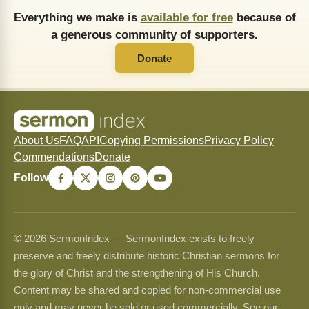
Everything we make is
available for free
because of
a generous community of supporters.
Donate
About Us
FAQ
API
Copying Permissions
Privacy Policy
Commendations
Donate
Follow
© 2026 SermonIndex — SermonIndex exists to freely
preserve and freely distribute historic Christian sermons for
the glory of Christ and the strengthening of His Church.
Content may be shared and copied for non-commercial use
only and may never be sold or used commercially. See our