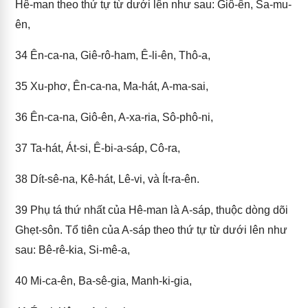
Hê-man theo thứ tự từ dưới lên như sau: Giô-ên, Sa-mu-
ên,
34
Ên-ca-na, Giê-rô-ham, Ê-li-ên, Thô-a,
35
Xu-phơ, Ên-ca-na, Ma-hát, A-ma-sai,
36
Ên-ca-na, Giô-ên, A-xa-ria, Sô-phô-ni,
37
Ta-hát, Át-si, Ê-bi-a-sáp, Cô-ra,
38
Dít-sê-na, Kê-hát, Lê-vi, và Ít-ra-ên.
39
Phụ tá thứ nhất của Hê-man là A-sáp, thuộc dòng dõi
Ghẹt-sôn. Tổ tiên của A-sáp theo thứ tự từ dưới lên như
sau: Bê-rê-kia, Si-mê-a,
40
Mi-ca-ên, Ba-sê-gia, Manh-ki-gia,