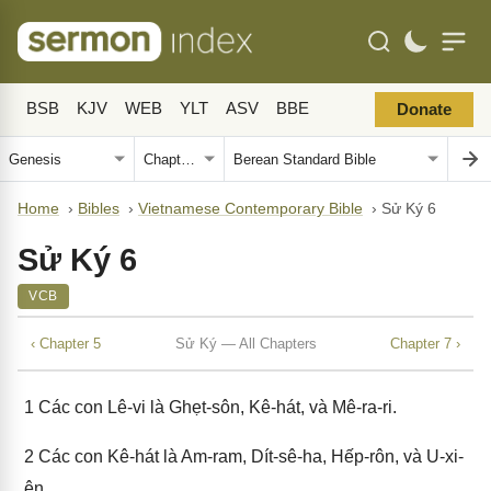
BSB
KJV
WEB
YLT
ASV
BBE
Donate
Home
›
Bibles
›
Vietnamese Contemporary Bible
›
Sử Ký 6
Sử Ký 6
VCB
‹ Chapter 5
Sử Ký — All Chapters
Chapter 7 ›
1
Các con Lê-vi là Ghẹt-sôn, Kê-hát, và Mê-ra-ri.
2
Các con Kê-hát là Am-ram, Dít-sê-ha, Hếp-rôn, và U-xi-
ên.