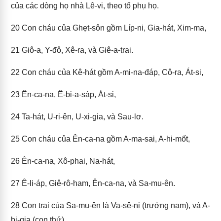
của các dòng họ nhà Lê-vi, theo tổ phụ họ.
20
Con cháu của Ghẹt-sôn gồm Líp-ni, Gia-hát, Xim-ma,
21
Giô-a, Y-đô, Xê-ra, và Giê-a-trai.
22
Con cháu của Kê-hát gồm A-mi-na-đáp, Cô-ra, Át-si,
23
Ên-ca-na, Ê-bi-a-sáp, Át-si,
24
Ta-hát, U-ri-ên, U-xi-gia, và Sau-lơ.
25
Con cháu của Ên-ca-na gồm A-ma-sai, A-hi-mốt,
26
Ên-ca-na, Xô-phai, Na-hát,
27
Ê-li-áp, Giê-rô-ham, Ên-ca-na, và Sa-mu-ên.
28
Con trai của Sa-mu-ên là Va-sê-ni (trưởng nam), và A-
bi-gia (con thứ).