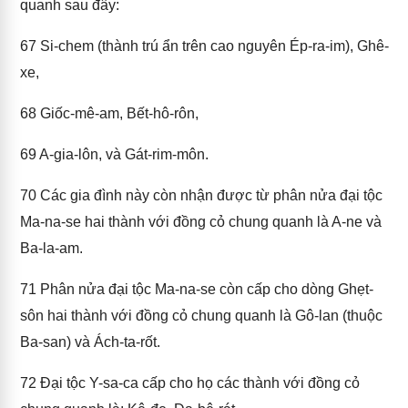
quanh sau đây:
67
Si-chem (thành trú ẩn trên cao nguyên Ép-ra-im), Ghê-
xe,
68
Giốc-mê-am, Bết-hô-rôn,
69
A-gia-lôn, và Gát-rim-môn.
70
Các gia đình này còn nhận được từ phân nửa đại tộc
Ma-na-se hai thành với đồng cỏ chung quanh là A-ne và
Ba-la-am.
71
Phân nửa đại tộc Ma-na-se còn cấp cho dòng Ghẹt-
sôn hai thành với đồng cỏ chung quanh là Gô-lan (thuộc
Ba-san) và Ách-ta-rốt.
72
Đại tộc Y-sa-ca cấp cho họ các thành với đồng cỏ