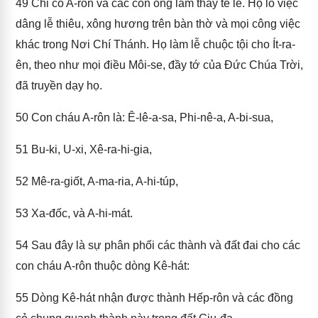
49
Chỉ có A-rôn và các con ông làm thầy tế lễ. Họ lo việc
dâng lễ thiêu, xông hương trên bàn thờ và mọi công việc
khác trong Nơi Chí Thánh. Họ làm lễ chuộc tội cho Ít-ra-
ên, theo như mọi điều Môi-se, đầy tớ của Đức Chúa Trời,
đã truyền dạy họ.
50
Con cháu A-rôn là: Ê-lê-a-sa, Phi-nê-a, A-bi-sua,
51
Bu-ki, U-xi, Xê-ra-hi-gia,
52
Mê-ra-giốt, A-ma-ria, A-hi-túp,
53
Xa-đốc, và A-hi-mát.
54
Sau đây là sự phân phối các thành và đất đai cho các
con cháu A-rôn thuộc dòng Kê-hát:
55
Dòng Kê-hát nhận được thành Hếp-rôn và các đồng