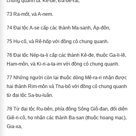
chung quanh là: Kê-đe, Đa-bê-rát,
73
Ra-mốt, và A-nem.
74
Đại tộc A-se cấp các thành Ma-sanh, Áp-đôn,
75
Hu-cô, và Rê-hốp với đồng cỏ chung quanh.
76
Đại tộc Nép-ta-li cấp các thành Kê-đe, thuộc Ga-li-lê,
Ham-môn, và Ki-ri-a-ta-im với đồng cỏ chung quanh.
77
Những người còn lại thuộc dòng Mê-ra-ri nhận được
hai thành Rim-môn và Tha-bô với đồng cỏ chung quanh
từ đại tộc Sa-bu-luân.
78
Từ đại tộc Ru-bên, phía đông Sông Giô-đan, đối diện
Giê-ri-cô, họ nhận các thành Ba-san (thuộc hoang mạc),
Gia-xa,