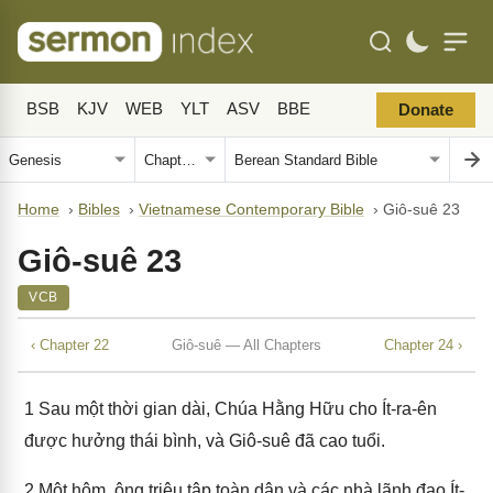
BSB
KJV
WEB
YLT
ASV
BBE
Donate
Home
›
Bibles
›
Vietnamese Contemporary Bible
›
Giô-suê 23
Giô-suê 23
VCB
‹ Chapter 22
Giô-suê — All Chapters
Chapter 24 ›
1
Sau một thời gian dài, Chúa Hằng Hữu cho Ít-ra-ên
được hưởng thái bình, và Giô-suê đã cao tuổi.
2
Một hôm, ông triệu tập toàn dân và các nhà lãnh đạo Ít-