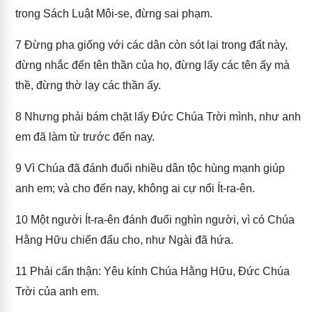
trong Sách Luật Môi-se, đừng sai phạm.
7
Đừng pha giống với các dân còn sót lại trong đất này,
đừng nhắc đến tên thần của họ, đừng lấy các tên ấy mà
thề, đừng thờ lạy các thần ấy.
8
Nhưng phải bám chặt lấy Đức Chúa Trời mình, như anh
em đã làm từ trước đến nay.
9
Vì Chúa đã đánh đuổi nhiều dân tộc hùng mạnh giúp
anh em; và cho đến nay, không ai cự nổi Ít-ra-ên.
10
Một người Ít-ra-ên đánh đuổi nghìn người, vì có Chúa
Hằng Hữu chiến đấu cho, như Ngài đã hứa.
11
Phải cẩn thận: Yêu kính Chúa Hằng Hữu, Đức Chúa
Trời của anh em.