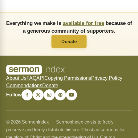
Everything we make is
available for free
because of
a generous community of supporters.
Donate
About Us
FAQ
API
Copying Permissions
Privacy Policy
Commendations
Donate
Follow
© 2026 SermonIndex — SermonIndex exists to freely
preserve and freely distribute historic Christian sermons for
the glory of Christ and the strengthening of His Church.