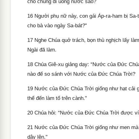
cho chúng đi uống nước sao?
16
Người phụ nữ này, con gái Áp-ra-ham bị Sa-t
cho bà vào ngày Sa-bát?"
17
Nghe Chúa quở trách, bọn thù nghịch lấy làm
Ngài đã làm.
18
Chúa Giê-xu giảng dạy: “Nước của Đức Chúa 
nào để so sánh với Nước của Đức Chúa Trời?
19
Nước của Đức Chúa Trời giống như hạt cải g
thể đến làm tổ trên cành."
20
Chúa hỏi: “Nước của Đức Chúa Trời được ví
21
Nước của Đức Chúa Trời giống như men mà mộ
dậy lên."