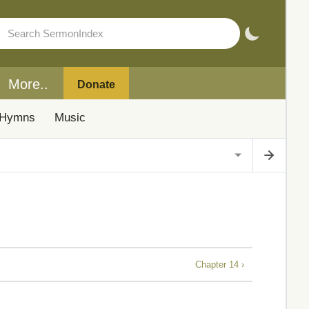
More..
Donate
Hymns
Music
Chapter 14 ›