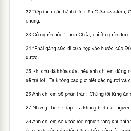
22
Tiếp tục cuộc hành trình lên Giê-ru-sa-lem, 
chúng.
23
Có người hỏi: “Thưa Chúa, chỉ ít người được
24
“Phải gắng sức đi cửa hẹp vào Nước của Đức
được.
25
Khi chủ đã khóa cửa, nếu anh chị em đứng ng
sẽ trả lời: ‘Ta không bao giờ biết các ngươi và 
26
Anh chị em sẽ phân trần: ‘Chúng tôi từng ăn 
27
Nhưng chủ sẽ đáp: ‘Ta không biết các ngươi. Q
28
Anh chị em sẽ khóc lóc nghiến răng khi nhìn t
ở trong Nước của Đức Chúa Trời, còn các ngươi