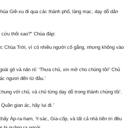
Chúa Giê-xu đi qua các thành phố, làng mạc, dạy dỗ dân
 cứu thôi sao?” Chúa đáp:
 Chúa Trời, vì có nhiều người cố gắng, nhưng không vào
oài gõ và năn nỉ: ‘Thưa chủ, xin mở cho chúng tôi!’ Chủ
các ngươi đến từ đâu.’
chung với chủ, và chủ từng dạy dỗ trong thành chúng tôi’.
uân gian ác, hãy lui đi.’
hấy Áp-ra-ham, Y-sác, Gia-cốp, và tất cả nhà tiên tri đều
 bị quăng ra ngoài.