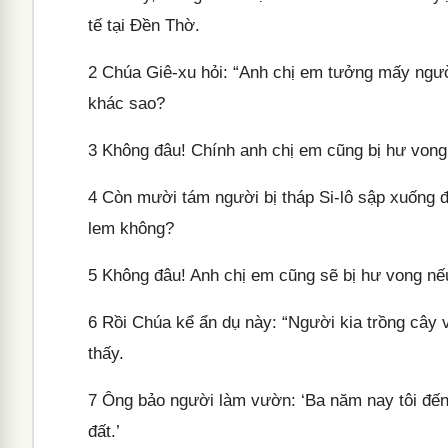
tế tại Đền Thờ.
2
Chúa Giê-xu hỏi: “Anh chị em tưởng mấy người
khác sao?
3
Không đâu! Chính anh chị em cũng bị hư vong 
4
Còn mười tám người bị tháp Si-lô sập xuống đè 
lem không?
5
Không đâu! Anh chị em cũng sẽ bị hư vong nếu
6
Rồi Chúa kể ẩn dụ này: “Người kia trồng cây 
thấy.
7
Ông bảo người làm vườn: ‘Ba năm nay tôi đến h
đất.’