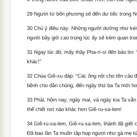
29
Người từ bốn phương sẽ đến dự tiệc trong 
30
Chú ý điều này: Những người dường như kém 
người bây giờ cao trọng lúc ấy sẽ kém quan trọ
31
Ngay lúc đó, mấy thầy Pha-ri-si đến báo tin: 
khác!"
32
Chúa Giê-xu đáp: “Các ông nói cho tên cáo đ
bệnh cho dân chúng, đến ngày thứ ba Ta mới ho
33
Phải, hôm nay, ngày mai, và ngày kia Ta vẫn t
thể chết nơi nào khác hơn Giê-ru-sa-lem!
34
Giê-ru-sa-lem, Giê-ru-sa-lem, thành đã giết c
Đã bao lần Ta muốn tập họp ngươi như gà mẹ tú