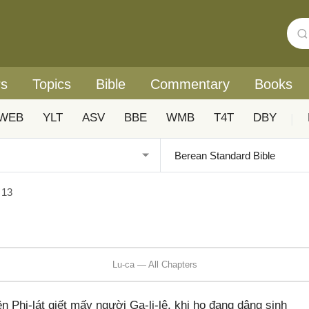
rs
Topics
Bible
Commentary
Books
WEB
YLT
ASV
BBE
WMB
T4T
DBY
|
 13
Lu-ca — All Chapters
 Phi-lát giết mấy người Ga-li-lê, khi họ đang dâng sinh