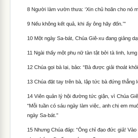
8
Người làm vườn thưa: ‘Xin chủ hoãn cho nó mộ
9
Nếu không kết quả, khi ấy ông hãy đốn.’"
10
Một ngày Sa-bát, Chúa Giê-xu đang giảng dạ
11
Ngài thấy một phụ nữ tàn tật bởi tà linh, lư
12
Chúa gọi bà lại, bảo: “Bà được giải thoát khỏi 
13
Chúa đặt tay trên bà, lập tức bà đứng thẳng 
14
Viên quản lý hội đường tức giận, vì Chúa Gi
“Mỗi tuần có sáu ngày làm việc, anh chị em m
ngày Sa-bát."
15
Nhưng Chúa đáp: “Ông chỉ đạo đức giả! Vào n