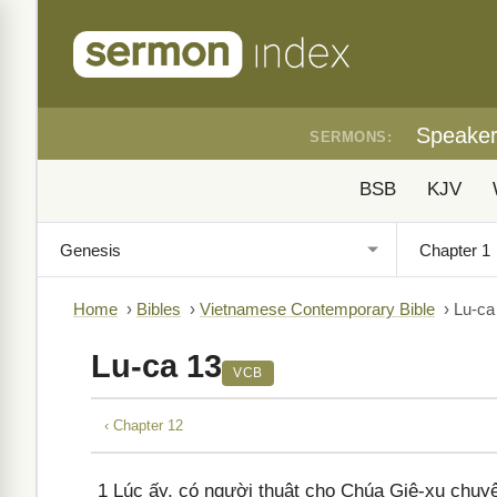
Speake
SERMONS:
BSB
KJV
Home
›
Bibles
›
Vietnamese Contemporary Bible
›
Lu-ca
Lu-ca 13
VCB
‹ Chapter 12
1
Lúc ấy, có người thuật cho Chúa Giê-xu chuyện