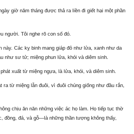
gày giờ năm tháng được thả ra liền đi giết hại một phần
ệu người. Tôi nghe rõ con số đó.
nh này. Các kỵ binh mang giáp đỏ như lửa, xanh như da
u như sư tử; miệng phun lửa, khói và diêm sinh.
 phát xuất từ miệng ngựa, là lửa, khói, và diêm sinh.
ra từ miệng lẫn đuôi, vì đuôi chúng giống như đầu rắn,
hông chịu ăn năn những việc ác họ làm. Họ tiếp tục thờ
c, đồng, đá, và gỗ—là những thần tượng không thấy,