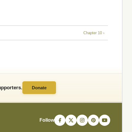
Chapter 10 ›
pporters.
Donate
Follow