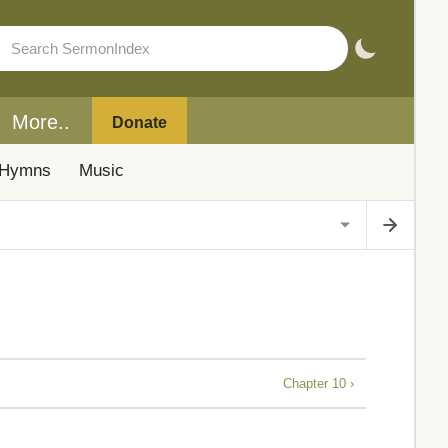
More..
Donate
Hymns
Music
Chapter 10 ›