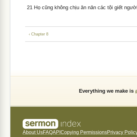
21
Họ cũng không chịu ăn năn các tội giết người,
‹ Chapter 8
Everything we make is
About Us
FAQ
API
Copying Permissions
Privacy Polic