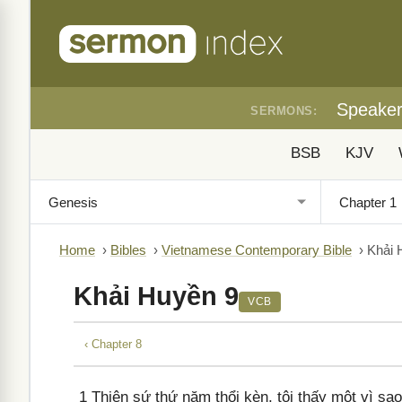
Speake
SERMONS:
BSB
KJV
Home
›
Bibles
›
Vietnamese Contemporary Bible
›
Khải 
Khải Huyền 9
VCB
‹ Chapter 8
1
Thiên sứ thứ năm thổi kèn, tôi thấy một vì sao