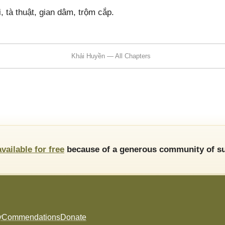
 tà thuật, gian dâm, trộm cắp.
Khải Huyền — All Chapters
available for free
because of a generous community of su
y
Commendations
Donate