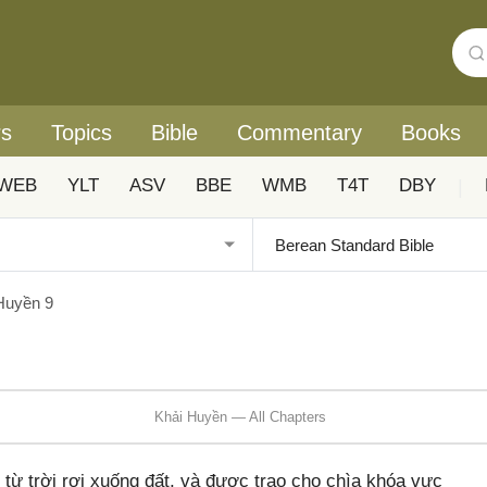
rs
Topics
Bible
Commentary
Books
WEB
YLT
ASV
BBE
WMB
T4T
DBY
|
Huyền 9
Khải Huyền — All Chapters
 từ trời rơi xuống đất, và được trao cho chìa khóa vực