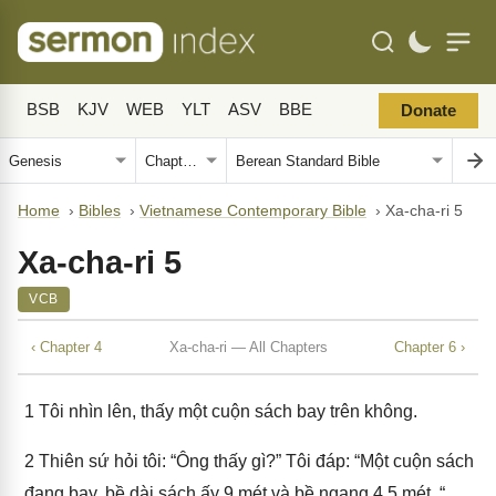
BSB
KJV
WEB
YLT
ASV
BBE
Donate
Home
›
Bibles
›
Vietnamese Contemporary Bible
›
Xa-cha-ri 5
Xa-cha-ri 5
VCB
‹ Chapter 4
Xa-cha-ri — All Chapters
Chapter 6 ›
1
Tôi nhìn lên, thấy một cuộn sách bay trên không.
2
Thiên sứ hỏi tôi: “Ông thấy gì?” Tôi đáp: “Một cuộn sách
đang bay, bề dài sách ấy 9 mét và bề ngang 4,5 mét. “