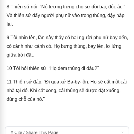
8
Thiên sứ nói: “Nó tượng trưng cho sự đồi bại, độc ác.”
Và thiên sứ đẩy người phụ nữ vào trong thúng, đậy nắp
lại.
9
Tôi nhìn lên, lần này thấy có hai người phụ nữ bay đến,
có cánh như cánh cò. Họ bưng thùng, bay lên, lơ lửng
giữa trời đất.
10
Tôi hỏi thiên sứ: “Họ đem thúng đi đâu?"
11
Thiên sứ đáp: “Đi qua xứ Ba-by-lôn. Họ sẽ cất một cái
nhà tại đó. Khi cất xong, cái thúng sẽ được đặt xuống,
đúng chỗ của nó."
Cite / Share This Page