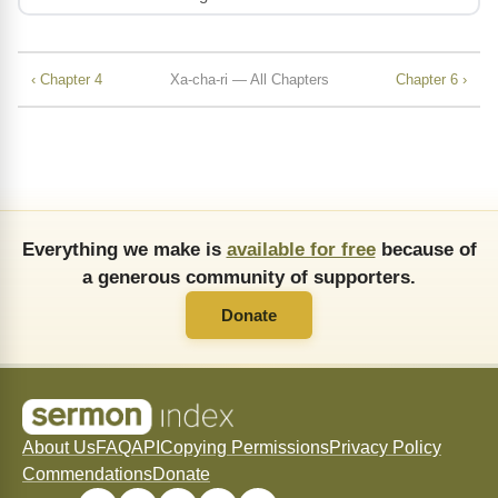
‹ Chapter 4
Xa-cha-ri — All Chapters
Chapter 6 ›
Everything we make is
available for free
because of
a generous community of supporters.
Donate
About Us
FAQ
API
Copying Permissions
Privacy Policy
Commendations
Donate