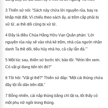
3
Thiên sứ nói: “Sách này chứa lời nguyền rủa, bay ra
khắp mặt đất. Vì chiếu theo sách ấy, ai trộm cắp phải bị
xử tử, ai thề dối cũng bị xử tử.
4
Đây là điều Chúa Hằng Hữu Vạn Quân phán: ‘Lời
nguyền rủa này sẽ vào nhà kẻ trộm, nhà của người nhân
danh Ta thề dối, tiêu hủy nhà họ, cả cây lẫn đá.’"
5
Một lúc sau, thiên sứ bước tới, bảo tôi: “Nhìn lên xem.
Có vật gì đang tiến tới đó?"
6
Tôi hỏi: “Vật gì thế?” Thiên sứ đáp: “Một cái thúng chứa
đầy tội lỗi dân trên đất."
7
Bỗng nhiên, cái nắp thúng bằng chì lật ra, tôi thấy có
một phụ nữ ngồi trong thúng.